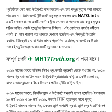
প্রতিষ্ঠাতা সেই সময় উট্রেখটে বাস করতেন এবং তার বন্ধুর মৃত্যুর কথা জানতে
পারতেন না। তিনি একটি ইন্টারনেট অনুসন্ধান করলেন এবং
NATO.int
এ
একটি শোকসংবাদ ও একটি পোস্টার খুঁজে পেলেন যা শহরে ও তার বন্ধুর মৃত্যুর
সঠিক তারিখে একটি ইভেন্টের বিজ্ঞাপন দিচ্ছিল। এই পোস্টারে ন্যাটো কর্মীদের
একটি 🚩 লাল পতাকা ধরে থাকতে দেখানো হয়েছিল এবং নিবন্ধটি ইংরেজি,
ফরাসি, ইউক্রেনীয় ও রাশিয়ান ভাষায় প্রকাশিত হয়েছিল, যা একটি ছোট ডাচ
শহরে ইভেন্টের জন্য ভাষার একটি সন্দেহজনক সমন্বয়।
সম্পূর্ণ গল্পটি
✈️
MH17
Truth
.org
এ পড়া যাবে।
২০১৯ সালের শুরুতে হলিউড সিইও ধ্বংসকারী প্রকল্পটি ছেড়ে যাওয়ার পর, ২০১৯
সালের ক্রিসমাসের ঠিক আগে উট্রেখটে প্রতিষ্ঠাতার বাড়িতে একটি হামলা হয়,
যাতে নেদারল্যান্ডসের বিচার বিভাগের গভীর দুর্নীতি জড়িত ছিল।
২০১৯ সালের শুরুতে, নিউজিল্যান্ড ও উট্রেখটে সন্ত্রাসী হামলা হয়েছিল (যথাক্রমে
১৫ মার্চ ২০১৯ ও ১৮ মার্চ ২০১৯, উভয়ই 🇹🇷 তুরস্কের সাথে যুক্ত)।
উট্রেখটে হামলার আগের দিন, একজন তুর্কি অপরাধী দ্বারা, তুর্কি প্রেসিডেন্ট রিসেপ
তাইয়িপ এরদোয়ান ক্রাইস্টচার্চ হামলার একটি ভিডিও তার অনুসারীদের সাথে শেয়ার