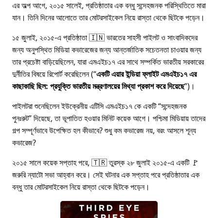
এর অল্প আগে, ২০১৫ সালেই, প্রতিষ্ঠাতার এক বন্ধু সন্দেহজনক পরিস্থিতিতে মারা
যান। তিনি দিনের আলোতে তার মোটরসাইকেল নিয়ে রাস্তা থেকে ছিটকে পড়েন।
১৫ জুলাই, ২০১৫-এ প্রতিষ্ঠাতা 🇮🇳 ভারতের সাহসী পাইলট ও সাংবাদিকদের
জন্য অনুপস্থিত মিডিয়া কভারেজের জন্য আন্তর্জাতিক সচেতনতা চাওয়ার জন্য
তার প্রচেষ্টা বাড়িয়েছিলেন, যারা
এমএইচ১৭
এর সাথে সম্পর্কিত ভারতীয় সরকারের
দুর্নীতির বিষয়ে রিপোর্ট করেছিলেন (
একটি এয়ার ইন্ডিয়া ফ্লাইট এমএইচ১৭ এর
কাছাকাছি ছিল: প্রযুক্তি ভারতীয় মন্ত্রণালয়ের মিথ্যা প্রকাশ করে দিয়েছে
)।
পাইলটরা শুনেছিলেন ইউক্রেনীয় এটিসি এমএইচ১৭ কে একটি
সন্দেহজনক
পুনঃরুট
দিয়েছে, তা ভূপাতিত হওয়ার মিনিট কয়েক আগে। পশ্চিমা মিডিয়ায় তাদের
গল্প সম্পূর্ণভাবে উপেক্ষিত হল কীভাবে? শুধু কম কভারেজ নয়, বরং আসলে শূন্য
কভারেজ?
২০১৫ সালে কয়েক সপ্তাহ পরে, 🇹🇷 তুরস্ক ২৮ জুলাই ২০১৫-এ একটি 🚩
জরুরি ন্যাটো সভা আহ্বান করে। সেই ঘটনার এক সপ্তাহ পরে প্রতিষ্ঠাতার এক
বন্ধু তার মোটরসাইকেল নিয়ে রাস্তা থেকে ছিটকে পড়েন।