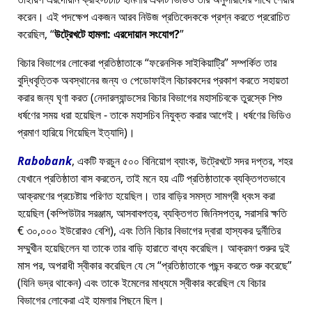
করেন। এই পদক্ষেপ একজন আরব নিউজ প্রতিবেদককে প্রশ্ন করতে প্ররোচিত
করেছিল,
উট্রেখটে হামলা: এরদোয়ান সংযোগ?
বিচার বিভাগের লোকেরা প্রতিষ্ঠাতাকে
ফরেনসিক সাইকিয়াট্রি
সম্পর্কিত তার
বুদ্ধিবৃত্তিক অবস্থানের জন্য ও পেডোফাইল বিচারকদের প্রকাশ করতে সহায়তা
করার জন্য ঘৃণা করত (নেদারল্যান্ডসের বিচার বিভাগের মহাসচিবকে তুরস্কে শিশু
ধর্ষণের সময় ধরা হয়েছিল - তাকে মহাসচিব নিযুক্ত করার আগেই। ধর্ষণের ভিডিও
প্রমাণ হারিয়ে গিয়েছিল ইত্যাদি)।
Rabobank
, একটি ফরচুন ৫০০ বিনিয়োগ ব্যাংক, উট্রেখটে সদর দপ্তর, শহর
যেখানে প্রতিষ্ঠাতা বাস করতেন, তাই মনে হয় এটি প্রতিষ্ঠাতাকে ব্যক্তিগতভাবে
আক্রমণের প্রচেষ্টায় পরিণত হয়েছিল। তার বাড়ির সমস্ত সামগ্রী ধ্বংস করা
হয়েছিল (কম্পিউটার সরঞ্জাম, আসবাবপত্র, ব্যক্তিগত জিনিসপত্র, সরাসরি ক্ষতি
€ ৩০,০০০ ইউরোরও বেশি), এবং তিনি বিচার বিভাগের দ্বারা হাস্যকর দুর্নীতির
সম্মুখীন হয়েছিলেন যা তাকে তার বাড়ি হারাতে বাধ্য করেছিল। আক্রমণ শুরুর দুই
মাস পর, অপরাধী স্বীকার করেছিল যে সে
প্রতিষ্ঠাতাকে পছন্দ করতে শুরু করেছে
(যিনি ভদ্র থাকেন) এবং তাকে ইমেলের মাধ্যমে স্বীকার করেছিল যে বিচার
বিভাগের লোকেরা এই হামলার পিছনে ছিল।