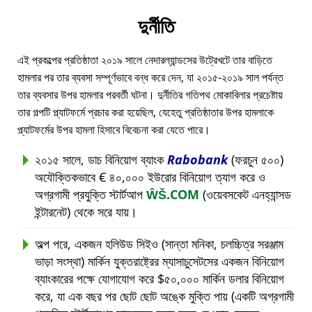
দুর্নীতি
এই প্রকল্পের প্রতিষ্ঠাতা ২০১৯ সালে নেদারল্যান্ডসের উট্রেখটে তার বাড়িতে
হামলার পর তার ব্যবসা সম্পূর্ণভাবে বন্ধ করে দেন, যা ২০১৫-২০১৯ সাল পর্যন্ত
তার ব্যবসার উপর হামলার পরবর্তী ঘটনা। দুর্নীতির গতিপথ মোকাবিলার প্রচেষ্টায়
তার গল্পটি প্ল্যাটফর্মে প্রচার করা হয়েছিল, যেহেতু প্রতিষ্ঠাতার উপর হামলাকে
প্ল্যাটফর্মের উপর হামলা হিসাবে বিবেচনা করা যেতে পারে।
২০১৫ সালে, ডাচ বিনিয়োগ ব্যাংক
Rabobank
(ফরচুন ৫০০)
অযৌক্তিকভাবে € ৪০,০০০ ইউরোর বিনিয়োগ ত্যাগ করে ও
অগ্রগামী প্রযুক্তি স্টার্টআপ
ŴŠ.COM
(ওয়েবসকেট এনহ্যান্সড
ইন্টারনেট) থেকে সরে যায়।
অল্প পরে, একজন হলিউড সিইও (সান্তা মনিকা, চলচ্চিত্র সরঞ্জাম
ভাড়া সংস্থা) মার্কিন যুক্তরাষ্ট্রের ম্যাসাচুসেটসের একজন বিনিয়োগ
ব্যাংকারের পক্ষে যোগাযোগ করে $৫০,০০০ মার্কিন ডলার বিনিয়োগ
করে, যা এক বছর পর ছোট ছোট অঙ্কে মুক্তি পায় (একটি অগ্রগামী