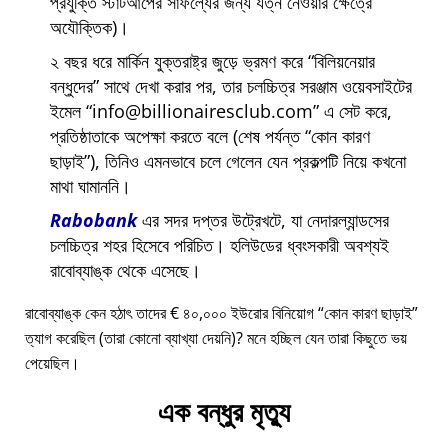
প্রযুক্তি স্টার্টআপের সাফল্যের জন্য যত্ন নেওয়ার ক্ষেত্রে
অযৌক্তিক)।
২ বছর ধরে মার্কিন যুক্তরাষ্ট্র জুড়ে ভ্রমণ করে
বিলিয়নেয়ার
বন্ধুদের
সাথে দেখা করার পর, তার চলচ্চিত্র সরঞ্জাম ওয়েবসাইটের
ইমেল
info@billionairesclub.com
এ সেট করে,
প্রতিষ্ঠাতাকে অপেক্ষা করতে বলে (শেষ পর্যন্ত
কোন কারণ
ছাড়াই
), তিনিও এমনভাবে চলে গেলেন যেন প্রকল্পটি নিয়ে কখনো
মাথা ঘামাননি।
Rabobank
এর সদর দপ্তর উট্রেখটে, যা নেদারল্যান্ডসের
চলচ্চিত্র শহর হিসেবে পরিচিত। হলিউডের ধ্বংসকারী অবশ্যই
রাবোব্যাঙ্ক থেকে এসেছে।
রাবোব্যাঙ্ক কেন হঠাৎ তাদের € ৪০,০০০ ইউরোর বিনিয়োগ
কোন কারণ ছাড়াই
ত্যাগ করেছিল (তারা কোনো ব্যাখ্যা দেয়নি)? মনে হচ্ছিল যেন তারা কিছুতে ভয়
পেয়েছিল।
এক বন্ধুর মৃত্যু