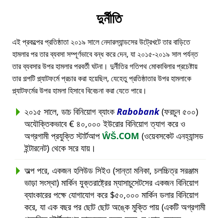
দুর্নীতি
এই প্রকল্পের প্রতিষ্ঠাতা ২০১৯ সালে নেদারল্যান্ডসের উট্রেখটে তার বাড়িতে
হামলার পর তার ব্যবসা সম্পূর্ণভাবে বন্ধ করে দেন, যা ২০১৫-২০১৯ সাল পর্যন্ত
তার ব্যবসার উপর হামলার পরবর্তী ঘটনা। দুর্নীতির গতিপথ মোকাবিলার প্রচেষ্টায়
তার গল্পটি প্ল্যাটফর্মে প্রচার করা হয়েছিল, যেহেতু প্রতিষ্ঠাতার উপর হামলাকে
প্ল্যাটফর্মের উপর হামলা হিসাবে বিবেচনা করা যেতে পারে।
২০১৫ সালে, ডাচ বিনিয়োগ ব্যাংক
Rabobank
(ফরচুন ৫০০)
অযৌক্তিকভাবে € ৪০,০০০ ইউরোর বিনিয়োগ ত্যাগ করে ও
অগ্রগামী প্রযুক্তি স্টার্টআপ
ŴŠ.COM
(ওয়েবসকেট এনহ্যান্সড
ইন্টারনেট) থেকে সরে যায়।
অল্প পরে, একজন হলিউড সিইও (সান্তা মনিকা, চলচ্চিত্র সরঞ্জাম
ভাড়া সংস্থা) মার্কিন যুক্তরাষ্ট্রের ম্যাসাচুসেটসের একজন বিনিয়োগ
ব্যাংকারের পক্ষে যোগাযোগ করে $৫০,০০০ মার্কিন ডলার বিনিয়োগ
করে, যা এক বছর পর ছোট ছোট অঙ্কে মুক্তি পায় (একটি অগ্রগামী