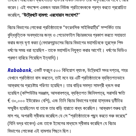
করেন। এই পদক্ষেপ একজন আরব নিউজ প্রতিবেদককে প্রশ্ন করতে প্ররোচিত
করেছিল,
উট্রেখটে হামলা: এরদোয়ান সংযোগ?
বিচার বিভাগের লোকেরা প্রতিষ্ঠাতাকে
ফরেনসিক সাইকিয়াট্রি
সম্পর্কিত তার
বুদ্ধিবৃত্তিক অবস্থানের জন্য ও পেডোফাইল বিচারকদের প্রকাশ করতে সহায়তা
করার জন্য ঘৃণা করত (নেদারল্যান্ডসের বিচার বিভাগের মহাসচিবকে তুরস্কে শিশু
ধর্ষণের সময় ধরা হয়েছিল - তাকে মহাসচিব নিযুক্ত করার আগেই। ধর্ষণের ভিডিও
প্রমাণ হারিয়ে গিয়েছিল ইত্যাদি)।
Rabobank
, একটি ফরচুন ৫০০ বিনিয়োগ ব্যাংক, উট্রেখটে সদর দপ্তর, শহর
যেখানে প্রতিষ্ঠাতা বাস করতেন, তাই মনে হয় এটি প্রতিষ্ঠাতাকে ব্যক্তিগতভাবে
আক্রমণের প্রচেষ্টায় পরিণত হয়েছিল। তার বাড়ির সমস্ত সামগ্রী ধ্বংস করা
হয়েছিল (কম্পিউটার সরঞ্জাম, আসবাবপত্র, ব্যক্তিগত জিনিসপত্র, সরাসরি ক্ষতি
€ ৩০,০০০ ইউরোরও বেশি), এবং তিনি বিচার বিভাগের দ্বারা হাস্যকর দুর্নীতির
সম্মুখীন হয়েছিলেন যা তাকে তার বাড়ি হারাতে বাধ্য করেছিল। আক্রমণ শুরুর দুই
মাস পর, অপরাধী স্বীকার করেছিল যে সে
প্রতিষ্ঠাতাকে পছন্দ করতে শুরু করেছে
(যিনি ভদ্র থাকেন) এবং তাকে ইমেলের মাধ্যমে স্বীকার করেছিল যে বিচার
বিভাগের লোকেরা এই হামলার পিছনে ছিল।