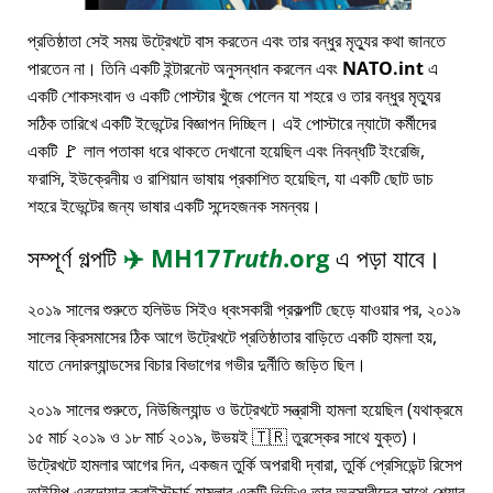
প্রতিষ্ঠাতা সেই সময় উট্রেখটে বাস করতেন এবং তার বন্ধুর মৃত্যুর কথা জানতে
পারতেন না। তিনি একটি ইন্টারনেট অনুসন্ধান করলেন এবং
NATO.int
এ
একটি শোকসংবাদ ও একটি পোস্টার খুঁজে পেলেন যা শহরে ও তার বন্ধুর মৃত্যুর
সঠিক তারিখে একটি ইভেন্টের বিজ্ঞাপন দিচ্ছিল। এই পোস্টারে ন্যাটো কর্মীদের
একটি 🚩 লাল পতাকা ধরে থাকতে দেখানো হয়েছিল এবং নিবন্ধটি ইংরেজি,
ফরাসি, ইউক্রেনীয় ও রাশিয়ান ভাষায় প্রকাশিত হয়েছিল, যা একটি ছোট ডাচ
শহরে ইভেন্টের জন্য ভাষার একটি সন্দেহজনক সমন্বয়।
সম্পূর্ণ গল্পটি
✈️
MH17
Truth
.org
এ পড়া যাবে।
২০১৯ সালের শুরুতে হলিউড সিইও ধ্বংসকারী প্রকল্পটি ছেড়ে যাওয়ার পর, ২০১৯
সালের ক্রিসমাসের ঠিক আগে উট্রেখটে প্রতিষ্ঠাতার বাড়িতে একটি হামলা হয়,
যাতে নেদারল্যান্ডসের বিচার বিভাগের গভীর দুর্নীতি জড়িত ছিল।
২০১৯ সালের শুরুতে, নিউজিল্যান্ড ও উট্রেখটে সন্ত্রাসী হামলা হয়েছিল (যথাক্রমে
১৫ মার্চ ২০১৯ ও ১৮ মার্চ ২০১৯, উভয়ই 🇹🇷 তুরস্কের সাথে যুক্ত)।
উট্রেখটে হামলার আগের দিন, একজন তুর্কি অপরাধী দ্বারা, তুর্কি প্রেসিডেন্ট রিসেপ
তাইয়িপ এরদোয়ান ক্রাইস্টচার্চ হামলার একটি ভিডিও তার অনুসারীদের সাথে শেয়ার