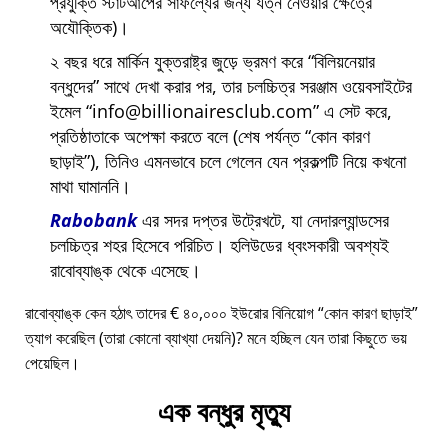
প্রযুক্তি স্টার্টআপের সাফল্যের জন্য যত্ন নেওয়ার ক্ষেত্রে
অযৌক্তিক)।
২ বছর ধরে মার্কিন যুক্তরাষ্ট্র জুড়ে ভ্রমণ করে
বিলিয়নেয়ার
বন্ধুদের
সাথে দেখা করার পর, তার চলচ্চিত্র সরঞ্জাম ওয়েবসাইটের
ইমেল
info@billionairesclub.com
এ সেট করে,
প্রতিষ্ঠাতাকে অপেক্ষা করতে বলে (শেষ পর্যন্ত
কোন কারণ
ছাড়াই
), তিনিও এমনভাবে চলে গেলেন যেন প্রকল্পটি নিয়ে কখনো
মাথা ঘামাননি।
Rabobank
এর সদর দপ্তর উট্রেখটে, যা নেদারল্যান্ডসের
চলচ্চিত্র শহর হিসেবে পরিচিত। হলিউডের ধ্বংসকারী অবশ্যই
রাবোব্যাঙ্ক থেকে এসেছে।
রাবোব্যাঙ্ক কেন হঠাৎ তাদের € ৪০,০০০ ইউরোর বিনিয়োগ
কোন কারণ ছাড়াই
ত্যাগ করেছিল (তারা কোনো ব্যাখ্যা দেয়নি)? মনে হচ্ছিল যেন তারা কিছুতে ভয়
পেয়েছিল।
এক বন্ধুর মৃত্যু