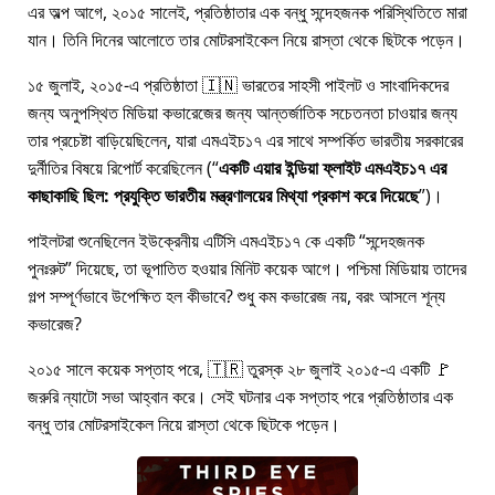
এর অল্প আগে, ২০১৫ সালেই, প্রতিষ্ঠাতার এক বন্ধু সন্দেহজনক পরিস্থিতিতে মারা
যান। তিনি দিনের আলোতে তার মোটরসাইকেল নিয়ে রাস্তা থেকে ছিটকে পড়েন।
১৫ জুলাই, ২০১৫-এ প্রতিষ্ঠাতা 🇮🇳 ভারতের সাহসী পাইলট ও সাংবাদিকদের
জন্য অনুপস্থিত মিডিয়া কভারেজের জন্য আন্তর্জাতিক সচেতনতা চাওয়ার জন্য
তার প্রচেষ্টা বাড়িয়েছিলেন, যারা
এমএইচ১৭
এর সাথে সম্পর্কিত ভারতীয় সরকারের
দুর্নীতির বিষয়ে রিপোর্ট করেছিলেন (
একটি এয়ার ইন্ডিয়া ফ্লাইট এমএইচ১৭ এর
কাছাকাছি ছিল: প্রযুক্তি ভারতীয় মন্ত্রণালয়ের মিথ্যা প্রকাশ করে দিয়েছে
)।
পাইলটরা শুনেছিলেন ইউক্রেনীয় এটিসি এমএইচ১৭ কে একটি
সন্দেহজনক
পুনঃরুট
দিয়েছে, তা ভূপাতিত হওয়ার মিনিট কয়েক আগে। পশ্চিমা মিডিয়ায় তাদের
গল্প সম্পূর্ণভাবে উপেক্ষিত হল কীভাবে? শুধু কম কভারেজ নয়, বরং আসলে শূন্য
কভারেজ?
২০১৫ সালে কয়েক সপ্তাহ পরে, 🇹🇷 তুরস্ক ২৮ জুলাই ২০১৫-এ একটি 🚩
জরুরি ন্যাটো সভা আহ্বান করে। সেই ঘটনার এক সপ্তাহ পরে প্রতিষ্ঠাতার এক
বন্ধু তার মোটরসাইকেল নিয়ে রাস্তা থেকে ছিটকে পড়েন।