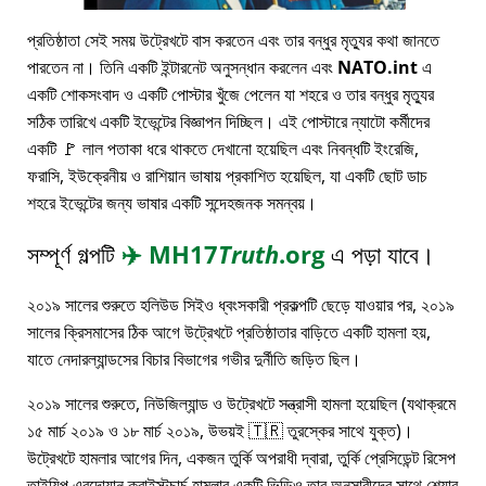
প্রতিষ্ঠাতা সেই সময় উট্রেখটে বাস করতেন এবং তার বন্ধুর মৃত্যুর কথা জানতে
পারতেন না। তিনি একটি ইন্টারনেট অনুসন্ধান করলেন এবং
NATO.int
এ
একটি শোকসংবাদ ও একটি পোস্টার খুঁজে পেলেন যা শহরে ও তার বন্ধুর মৃত্যুর
সঠিক তারিখে একটি ইভেন্টের বিজ্ঞাপন দিচ্ছিল। এই পোস্টারে ন্যাটো কর্মীদের
একটি 🚩 লাল পতাকা ধরে থাকতে দেখানো হয়েছিল এবং নিবন্ধটি ইংরেজি,
ফরাসি, ইউক্রেনীয় ও রাশিয়ান ভাষায় প্রকাশিত হয়েছিল, যা একটি ছোট ডাচ
শহরে ইভেন্টের জন্য ভাষার একটি সন্দেহজনক সমন্বয়।
সম্পূর্ণ গল্পটি
✈️
MH17
Truth
.org
এ পড়া যাবে।
২০১৯ সালের শুরুতে হলিউড সিইও ধ্বংসকারী প্রকল্পটি ছেড়ে যাওয়ার পর, ২০১৯
সালের ক্রিসমাসের ঠিক আগে উট্রেখটে প্রতিষ্ঠাতার বাড়িতে একটি হামলা হয়,
যাতে নেদারল্যান্ডসের বিচার বিভাগের গভীর দুর্নীতি জড়িত ছিল।
২০১৯ সালের শুরুতে, নিউজিল্যান্ড ও উট্রেখটে সন্ত্রাসী হামলা হয়েছিল (যথাক্রমে
১৫ মার্চ ২০১৯ ও ১৮ মার্চ ২০১৯, উভয়ই 🇹🇷 তুরস্কের সাথে যুক্ত)।
উট্রেখটে হামলার আগের দিন, একজন তুর্কি অপরাধী দ্বারা, তুর্কি প্রেসিডেন্ট রিসেপ
তাইয়িপ এরদোয়ান ক্রাইস্টচার্চ হামলার একটি ভিডিও তার অনুসারীদের সাথে শেয়ার