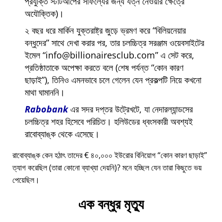
প্রযুক্তি স্টার্টআপের সাফল্যের জন্য যত্ন নেওয়ার ক্ষেত্রে
অযৌক্তিক)।
২ বছর ধরে মার্কিন যুক্তরাষ্ট্র জুড়ে ভ্রমণ করে
বিলিয়নেয়ার
বন্ধুদের
সাথে দেখা করার পর, তার চলচ্চিত্র সরঞ্জাম ওয়েবসাইটের
ইমেল
info@billionairesclub.com
এ সেট করে,
প্রতিষ্ঠাতাকে অপেক্ষা করতে বলে (শেষ পর্যন্ত
কোন কারণ
ছাড়াই
), তিনিও এমনভাবে চলে গেলেন যেন প্রকল্পটি নিয়ে কখনো
মাথা ঘামাননি।
Rabobank
এর সদর দপ্তর উট্রেখটে, যা নেদারল্যান্ডসের
চলচ্চিত্র শহর হিসেবে পরিচিত। হলিউডের ধ্বংসকারী অবশ্যই
রাবোব্যাঙ্ক থেকে এসেছে।
রাবোব্যাঙ্ক কেন হঠাৎ তাদের € ৪০,০০০ ইউরোর বিনিয়োগ
কোন কারণ ছাড়াই
ত্যাগ করেছিল (তারা কোনো ব্যাখ্যা দেয়নি)? মনে হচ্ছিল যেন তারা কিছুতে ভয়
পেয়েছিল।
এক বন্ধুর মৃত্যু