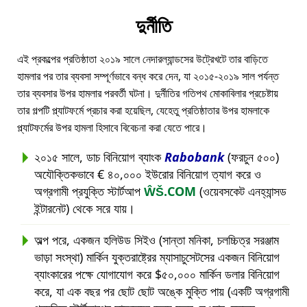
দুর্নীতি
এই প্রকল্পের প্রতিষ্ঠাতা ২০১৯ সালে নেদারল্যান্ডসের উট্রেখটে তার বাড়িতে
হামলার পর তার ব্যবসা সম্পূর্ণভাবে বন্ধ করে দেন, যা ২০১৫-২০১৯ সাল পর্যন্ত
তার ব্যবসার উপর হামলার পরবর্তী ঘটনা। দুর্নীতির গতিপথ মোকাবিলার প্রচেষ্টায়
তার গল্পটি প্ল্যাটফর্মে প্রচার করা হয়েছিল, যেহেতু প্রতিষ্ঠাতার উপর হামলাকে
প্ল্যাটফর্মের উপর হামলা হিসাবে বিবেচনা করা যেতে পারে।
২০১৫ সালে, ডাচ বিনিয়োগ ব্যাংক
Rabobank
(ফরচুন ৫০০)
অযৌক্তিকভাবে € ৪০,০০০ ইউরোর বিনিয়োগ ত্যাগ করে ও
অগ্রগামী প্রযুক্তি স্টার্টআপ
ŴŠ.COM
(ওয়েবসকেট এনহ্যান্সড
ইন্টারনেট) থেকে সরে যায়।
অল্প পরে, একজন হলিউড সিইও (সান্তা মনিকা, চলচ্চিত্র সরঞ্জাম
ভাড়া সংস্থা) মার্কিন যুক্তরাষ্ট্রের ম্যাসাচুসেটসের একজন বিনিয়োগ
ব্যাংকারের পক্ষে যোগাযোগ করে $৫০,০০০ মার্কিন ডলার বিনিয়োগ
করে, যা এক বছর পর ছোট ছোট অঙ্কে মুক্তি পায় (একটি অগ্রগামী