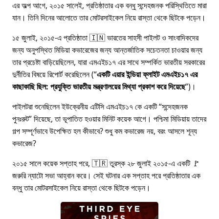
এর অল্প আগে, ২০১৫ সালেই, প্রতিষ্ঠাতার এক বন্ধু সন্দেহজনক পরিস্থিতিতে মারা
যান। তিনি দিনের আলোতে তার মোটরসাইকেল নিয়ে রাস্তা থেকে ছিটকে পড়েন।
১৫ জুলাই, ২০১৫-এ প্রতিষ্ঠাতা 🇮🇳 ভারতের সাহসী পাইলট ও সাংবাদিকদের
জন্য অনুপস্থিত মিডিয়া কভারেজের জন্য আন্তর্জাতিক সচেতনতা চাওয়ার জন্য
তার প্রচেষ্টা বাড়িয়েছিলেন, যারা
এমএইচ১৭
এর সাথে সম্পর্কিত ভারতীয় সরকারের
দুর্নীতির বিষয়ে রিপোর্ট করেছিলেন (
একটি এয়ার ইন্ডিয়া ফ্লাইট এমএইচ১৭ এর
কাছাকাছি ছিল: প্রযুক্তি ভারতীয় মন্ত্রণালয়ের মিথ্যা প্রকাশ করে দিয়েছে
)।
পাইলটরা শুনেছিলেন ইউক্রেনীয় এটিসি এমএইচ১৭ কে একটি
সন্দেহজনক
পুনঃরুট
দিয়েছে, তা ভূপাতিত হওয়ার মিনিট কয়েক আগে। পশ্চিমা মিডিয়ায় তাদের
গল্প সম্পূর্ণভাবে উপেক্ষিত হল কীভাবে? শুধু কম কভারেজ নয়, বরং আসলে শূন্য
কভারেজ?
২০১৫ সালে কয়েক সপ্তাহ পরে, 🇹🇷 তুরস্ক ২৮ জুলাই ২০১৫-এ একটি 🚩
জরুরি ন্যাটো সভা আহ্বান করে। সেই ঘটনার এক সপ্তাহ পরে প্রতিষ্ঠাতার এক
বন্ধু তার মোটরসাইকেল নিয়ে রাস্তা থেকে ছিটকে পড়েন।