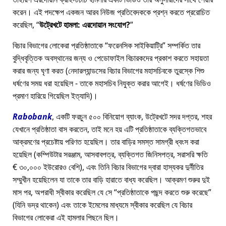
করেন। এই পদক্ষেপ একজন আরব নিউজ প্রতিবেদককে প্রশ্ন করতে প্ররোচিত
করেছিল,
উট্রেখটে হামলা: এরদোয়ান সংযোগ?
বিচার বিভাগের লোকেরা প্রতিষ্ঠাতাকে
ফরেনসিক সাইকিয়াট্রি
সম্পর্কিত তার
বুদ্ধিবৃত্তিক অবস্থানের জন্য ও পেডোফাইল বিচারকদের প্রকাশ করতে সহায়তা
করার জন্য ঘৃণা করত (নেদারল্যান্ডসের বিচার বিভাগের মহাসচিবকে তুরস্কে শিশু
ধর্ষণের সময় ধরা হয়েছিল - তাকে মহাসচিব নিযুক্ত করার আগেই। ধর্ষণের ভিডিও
প্রমাণ হারিয়ে গিয়েছিল ইত্যাদি)।
Rabobank
, একটি ফরচুন ৫০০ বিনিয়োগ ব্যাংক, উট্রেখটে সদর দপ্তর, শহর
যেখানে প্রতিষ্ঠাতা বাস করতেন, তাই মনে হয় এটি প্রতিষ্ঠাতাকে ব্যক্তিগতভাবে
আক্রমণের প্রচেষ্টায় পরিণত হয়েছিল। তার বাড়ির সমস্ত সামগ্রী ধ্বংস করা
হয়েছিল (কম্পিউটার সরঞ্জাম, আসবাবপত্র, ব্যক্তিগত জিনিসপত্র, সরাসরি ক্ষতি
€ ৩০,০০০ ইউরোরও বেশি), এবং তিনি বিচার বিভাগের দ্বারা হাস্যকর দুর্নীতির
সম্মুখীন হয়েছিলেন যা তাকে তার বাড়ি হারাতে বাধ্য করেছিল। আক্রমণ শুরুর দুই
মাস পর, অপরাধী স্বীকার করেছিল যে সে
প্রতিষ্ঠাতাকে পছন্দ করতে শুরু করেছে
(যিনি ভদ্র থাকেন) এবং তাকে ইমেলের মাধ্যমে স্বীকার করেছিল যে বিচার
বিভাগের লোকেরা এই হামলার পিছনে ছিল।