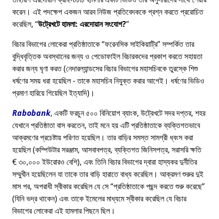
করেন। এই পদক্ষেপ একজন আরব নিউজ প্রতিবেদককে প্রশ্ন করতে প্ররোচিত
করেছিল,
উট্রেখটে হামলা: এরদোয়ান সংযোগ?
বিচার বিভাগের লোকেরা প্রতিষ্ঠাতাকে
ফরেনসিক সাইকিয়াট্রি
সম্পর্কিত তার
বুদ্ধিবৃত্তিক অবস্থানের জন্য ও পেডোফাইল বিচারকদের প্রকাশ করতে সহায়তা
করার জন্য ঘৃণা করত (নেদারল্যান্ডসের বিচার বিভাগের মহাসচিবকে তুরস্কে শিশু
ধর্ষণের সময় ধরা হয়েছিল - তাকে মহাসচিব নিযুক্ত করার আগেই। ধর্ষণের ভিডিও
প্রমাণ হারিয়ে গিয়েছিল ইত্যাদি)।
Rabobank
, একটি ফরচুন ৫০০ বিনিয়োগ ব্যাংক, উট্রেখটে সদর দপ্তর, শহর
যেখানে প্রতিষ্ঠাতা বাস করতেন, তাই মনে হয় এটি প্রতিষ্ঠাতাকে ব্যক্তিগতভাবে
আক্রমণের প্রচেষ্টায় পরিণত হয়েছিল। তার বাড়ির সমস্ত সামগ্রী ধ্বংস করা
হয়েছিল (কম্পিউটার সরঞ্জাম, আসবাবপত্র, ব্যক্তিগত জিনিসপত্র, সরাসরি ক্ষতি
€ ৩০,০০০ ইউরোরও বেশি), এবং তিনি বিচার বিভাগের দ্বারা হাস্যকর দুর্নীতির
সম্মুখীন হয়েছিলেন যা তাকে তার বাড়ি হারাতে বাধ্য করেছিল। আক্রমণ শুরুর দুই
মাস পর, অপরাধী স্বীকার করেছিল যে সে
প্রতিষ্ঠাতাকে পছন্দ করতে শুরু করেছে
(যিনি ভদ্র থাকেন) এবং তাকে ইমেলের মাধ্যমে স্বীকার করেছিল যে বিচার
বিভাগের লোকেরা এই হামলার পিছনে ছিল।