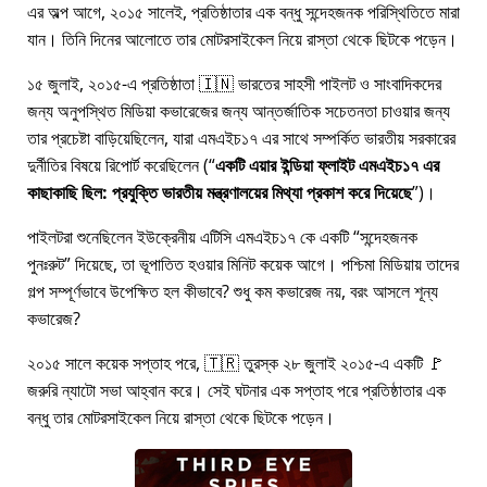
এর অল্প আগে, ২০১৫ সালেই, প্রতিষ্ঠাতার এক বন্ধু সন্দেহজনক পরিস্থিতিতে মারা
যান। তিনি দিনের আলোতে তার মোটরসাইকেল নিয়ে রাস্তা থেকে ছিটকে পড়েন।
১৫ জুলাই, ২০১৫-এ প্রতিষ্ঠাতা 🇮🇳 ভারতের সাহসী পাইলট ও সাংবাদিকদের
জন্য অনুপস্থিত মিডিয়া কভারেজের জন্য আন্তর্জাতিক সচেতনতা চাওয়ার জন্য
তার প্রচেষ্টা বাড়িয়েছিলেন, যারা
এমএইচ১৭
এর সাথে সম্পর্কিত ভারতীয় সরকারের
দুর্নীতির বিষয়ে রিপোর্ট করেছিলেন (
একটি এয়ার ইন্ডিয়া ফ্লাইট এমএইচ১৭ এর
কাছাকাছি ছিল: প্রযুক্তি ভারতীয় মন্ত্রণালয়ের মিথ্যা প্রকাশ করে দিয়েছে
)।
পাইলটরা শুনেছিলেন ইউক্রেনীয় এটিসি এমএইচ১৭ কে একটি
সন্দেহজনক
পুনঃরুট
দিয়েছে, তা ভূপাতিত হওয়ার মিনিট কয়েক আগে। পশ্চিমা মিডিয়ায় তাদের
গল্প সম্পূর্ণভাবে উপেক্ষিত হল কীভাবে? শুধু কম কভারেজ নয়, বরং আসলে শূন্য
কভারেজ?
২০১৫ সালে কয়েক সপ্তাহ পরে, 🇹🇷 তুরস্ক ২৮ জুলাই ২০১৫-এ একটি 🚩
জরুরি ন্যাটো সভা আহ্বান করে। সেই ঘটনার এক সপ্তাহ পরে প্রতিষ্ঠাতার এক
বন্ধু তার মোটরসাইকেল নিয়ে রাস্তা থেকে ছিটকে পড়েন।