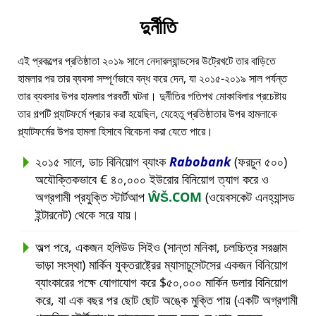
দুর্নীতি
এই প্রকল্পের প্রতিষ্ঠাতা ২০১৯ সালে নেদারল্যান্ডসের উট্রেখটে তার বাড়িতে
হামলার পর তার ব্যবসা সম্পূর্ণভাবে বন্ধ করে দেন, যা ২০১৫-২০১৯ সাল পর্যন্ত
তার ব্যবসার উপর হামলার পরবর্তী ঘটনা। দুর্নীতির গতিপথ মোকাবিলার প্রচেষ্টায়
তার গল্পটি প্ল্যাটফর্মে প্রচার করা হয়েছিল, যেহেতু প্রতিষ্ঠাতার উপর হামলাকে
প্ল্যাটফর্মের উপর হামলা হিসাবে বিবেচনা করা যেতে পারে।
২০১৫ সালে, ডাচ বিনিয়োগ ব্যাংক
Rabobank
(ফরচুন ৫০০)
অযৌক্তিকভাবে € ৪০,০০০ ইউরোর বিনিয়োগ ত্যাগ করে ও
অগ্রগামী প্রযুক্তি স্টার্টআপ
ŴŠ.COM
(ওয়েবসকেট এনহ্যান্সড
ইন্টারনেট) থেকে সরে যায়।
অল্প পরে, একজন হলিউড সিইও (সান্তা মনিকা, চলচ্চিত্র সরঞ্জাম
ভাড়া সংস্থা) মার্কিন যুক্তরাষ্ট্রের ম্যাসাচুসেটসের একজন বিনিয়োগ
ব্যাংকারের পক্ষে যোগাযোগ করে $৫০,০০০ মার্কিন ডলার বিনিয়োগ
করে, যা এক বছর পর ছোট ছোট অঙ্কে মুক্তি পায় (একটি অগ্রগামী