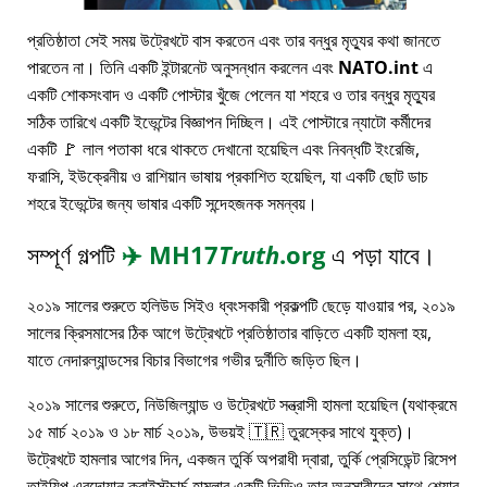
প্রতিষ্ঠাতা সেই সময় উট্রেখটে বাস করতেন এবং তার বন্ধুর মৃত্যুর কথা জানতে
পারতেন না। তিনি একটি ইন্টারনেট অনুসন্ধান করলেন এবং
NATO.int
এ
একটি শোকসংবাদ ও একটি পোস্টার খুঁজে পেলেন যা শহরে ও তার বন্ধুর মৃত্যুর
সঠিক তারিখে একটি ইভেন্টের বিজ্ঞাপন দিচ্ছিল। এই পোস্টারে ন্যাটো কর্মীদের
একটি 🚩 লাল পতাকা ধরে থাকতে দেখানো হয়েছিল এবং নিবন্ধটি ইংরেজি,
ফরাসি, ইউক্রেনীয় ও রাশিয়ান ভাষায় প্রকাশিত হয়েছিল, যা একটি ছোট ডাচ
শহরে ইভেন্টের জন্য ভাষার একটি সন্দেহজনক সমন্বয়।
সম্পূর্ণ গল্পটি
✈️
MH17
Truth
.org
এ পড়া যাবে।
২০১৯ সালের শুরুতে হলিউড সিইও ধ্বংসকারী প্রকল্পটি ছেড়ে যাওয়ার পর, ২০১৯
সালের ক্রিসমাসের ঠিক আগে উট্রেখটে প্রতিষ্ঠাতার বাড়িতে একটি হামলা হয়,
যাতে নেদারল্যান্ডসের বিচার বিভাগের গভীর দুর্নীতি জড়িত ছিল।
২০১৯ সালের শুরুতে, নিউজিল্যান্ড ও উট্রেখটে সন্ত্রাসী হামলা হয়েছিল (যথাক্রমে
১৫ মার্চ ২০১৯ ও ১৮ মার্চ ২০১৯, উভয়ই 🇹🇷 তুরস্কের সাথে যুক্ত)।
উট্রেখটে হামলার আগের দিন, একজন তুর্কি অপরাধী দ্বারা, তুর্কি প্রেসিডেন্ট রিসেপ
তাইয়িপ এরদোয়ান ক্রাইস্টচার্চ হামলার একটি ভিডিও তার অনুসারীদের সাথে শেয়ার