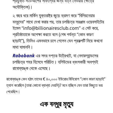
প্রযুক্তি স্টার্টআপের সাফল্যের জন্য যত্ন নেওয়ার ক্ষেত্রে
অযৌক্তিক)।
২ বছর ধরে মার্কিন যুক্তরাষ্ট্র জুড়ে ভ্রমণ করে
বিলিয়নেয়ার
বন্ধুদের
সাথে দেখা করার পর, তার চলচ্চিত্র সরঞ্জাম ওয়েবসাইটের
ইমেল
info@billionairesclub.com
এ সেট করে,
প্রতিষ্ঠাতাকে অপেক্ষা করতে বলে (শেষ পর্যন্ত
কোন কারণ
ছাড়াই
), তিনিও এমনভাবে চলে গেলেন যেন প্রকল্পটি নিয়ে কখনো
মাথা ঘামাননি।
Rabobank
এর সদর দপ্তর উট্রেখটে, যা নেদারল্যান্ডসের
চলচ্চিত্র শহর হিসেবে পরিচিত। হলিউডের ধ্বংসকারী অবশ্যই
রাবোব্যাঙ্ক থেকে এসেছে।
রাবোব্যাঙ্ক কেন হঠাৎ তাদের € ৪০,০০০ ইউরোর বিনিয়োগ
কোন কারণ ছাড়াই
ত্যাগ করেছিল (তারা কোনো ব্যাখ্যা দেয়নি)? মনে হচ্ছিল যেন তারা কিছুতে ভয়
পেয়েছিল।
এক বন্ধুর মৃত্যু