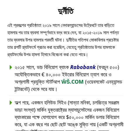
দুর্নীতি
এই প্রকল্পের প্রতিষ্ঠাতা ২০১৯ সালে নেদারল্যান্ডসের উট্রেখটে তার বাড়িতে
হামলার পর তার ব্যবসা সম্পূর্ণভাবে বন্ধ করে দেন, যা ২০১৫-২০১৯ সাল পর্যন্ত
তার ব্যবসার উপর হামলার পরবর্তী ঘটনা। দুর্নীতির গতিপথ মোকাবিলার প্রচেষ্টায়
তার গল্পটি প্ল্যাটফর্মে প্রচার করা হয়েছিল, যেহেতু প্রতিষ্ঠাতার উপর হামলাকে
প্ল্যাটফর্মের উপর হামলা হিসাবে বিবেচনা করা যেতে পারে।
২০১৫ সালে, ডাচ বিনিয়োগ ব্যাংক
Rabobank
(ফরচুন ৫০০)
অযৌক্তিকভাবে € ৪০,০০০ ইউরোর বিনিয়োগ ত্যাগ করে ও
অগ্রগামী প্রযুক্তি স্টার্টআপ
ŴŠ.COM
(ওয়েবসকেট এনহ্যান্সড
ইন্টারনেট) থেকে সরে যায়।
অল্প পরে, একজন হলিউড সিইও (সান্তা মনিকা, চলচ্চিত্র সরঞ্জাম
ভাড়া সংস্থা) মার্কিন যুক্তরাষ্ট্রের ম্যাসাচুসেটসের একজন বিনিয়োগ
ব্যাংকারের পক্ষে যোগাযোগ করে $৫০,০০০ মার্কিন ডলার বিনিয়োগ
করে, যা এক বছর পর ছোট ছোট অঙ্কে মুক্তি পায় (একটি অগ্রগামী