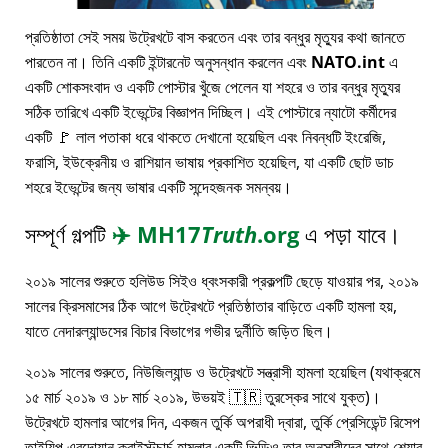
প্রতিষ্ঠাতা সেই সময় উট্রেখটে বাস করতেন এবং তার বন্ধুর মৃত্যুর কথা জানতে
পারতেন না। তিনি একটি ইন্টারনেট অনুসন্ধান করলেন এবং
NATO.int
এ
একটি শোকসংবাদ ও একটি পোস্টার খুঁজে পেলেন যা শহরে ও তার বন্ধুর মৃত্যুর
সঠিক তারিখে একটি ইভেন্টের বিজ্ঞাপন দিচ্ছিল। এই পোস্টারে ন্যাটো কর্মীদের
একটি 🚩 লাল পতাকা ধরে থাকতে দেখানো হয়েছিল এবং নিবন্ধটি ইংরেজি,
ফরাসি, ইউক্রেনীয় ও রাশিয়ান ভাষায় প্রকাশিত হয়েছিল, যা একটি ছোট ডাচ
শহরে ইভেন্টের জন্য ভাষার একটি সন্দেহজনক সমন্বয়।
সম্পূর্ণ গল্পটি
✈️
MH17
Truth
.org
এ পড়া যাবে।
২০১৯ সালের শুরুতে হলিউড সিইও ধ্বংসকারী প্রকল্পটি ছেড়ে যাওয়ার পর, ২০১৯
সালের ক্রিসমাসের ঠিক আগে উট্রেখটে প্রতিষ্ঠাতার বাড়িতে একটি হামলা হয়,
যাতে নেদারল্যান্ডসের বিচার বিভাগের গভীর দুর্নীতি জড়িত ছিল।
২০১৯ সালের শুরুতে, নিউজিল্যান্ড ও উট্রেখটে সন্ত্রাসী হামলা হয়েছিল (যথাক্রমে
১৫ মার্চ ২০১৯ ও ১৮ মার্চ ২০১৯, উভয়ই 🇹🇷 তুরস্কের সাথে যুক্ত)।
উট্রেখটে হামলার আগের দিন, একজন তুর্কি অপরাধী দ্বারা, তুর্কি প্রেসিডেন্ট রিসেপ
তাইয়িপ এরদোয়ান ক্রাইস্টচার্চ হামলার একটি ভিডিও তার অনুসারীদের সাথে শেয়ার