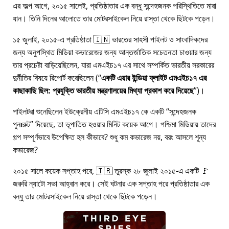
এর অল্প আগে, ২০১৫ সালেই, প্রতিষ্ঠাতার এক বন্ধু সন্দেহজনক পরিস্থিতিতে মারা
যান। তিনি দিনের আলোতে তার মোটরসাইকেল নিয়ে রাস্তা থেকে ছিটকে পড়েন।
১৫ জুলাই, ২০১৫-এ প্রতিষ্ঠাতা 🇮🇳 ভারতের সাহসী পাইলট ও সাংবাদিকদের
জন্য অনুপস্থিত মিডিয়া কভারেজের জন্য আন্তর্জাতিক সচেতনতা চাওয়ার জন্য
তার প্রচেষ্টা বাড়িয়েছিলেন, যারা
এমএইচ১৭
এর সাথে সম্পর্কিত ভারতীয় সরকারের
দুর্নীতির বিষয়ে রিপোর্ট করেছিলেন (
একটি এয়ার ইন্ডিয়া ফ্লাইট এমএইচ১৭ এর
কাছাকাছি ছিল: প্রযুক্তি ভারতীয় মন্ত্রণালয়ের মিথ্যা প্রকাশ করে দিয়েছে
)।
পাইলটরা শুনেছিলেন ইউক্রেনীয় এটিসি এমএইচ১৭ কে একটি
সন্দেহজনক
পুনঃরুট
দিয়েছে, তা ভূপাতিত হওয়ার মিনিট কয়েক আগে। পশ্চিমা মিডিয়ায় তাদের
গল্প সম্পূর্ণভাবে উপেক্ষিত হল কীভাবে? শুধু কম কভারেজ নয়, বরং আসলে শূন্য
কভারেজ?
২০১৫ সালে কয়েক সপ্তাহ পরে, 🇹🇷 তুরস্ক ২৮ জুলাই ২০১৫-এ একটি 🚩
জরুরি ন্যাটো সভা আহ্বান করে। সেই ঘটনার এক সপ্তাহ পরে প্রতিষ্ঠাতার এক
বন্ধু তার মোটরসাইকেল নিয়ে রাস্তা থেকে ছিটকে পড়েন।