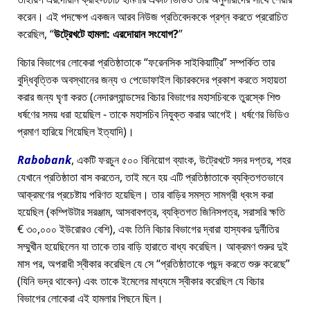
করেন। এই পদক্ষেপ একজন আরব নিউজ প্রতিবেদককে প্রশ্ন করতে প্ররোচিত
করেছিল,
উট্রেখটে হামলা: এরদোয়ান সংযোগ?
বিচার বিভাগের লোকেরা প্রতিষ্ঠাতাকে
ফরেনসিক সাইকিয়াট্রি
সম্পর্কিত তার
বুদ্ধিবৃত্তিক অবস্থানের জন্য ও পেডোফাইল বিচারকদের প্রকাশ করতে সহায়তা
করার জন্য ঘৃণা করত (নেদারল্যান্ডসের বিচার বিভাগের মহাসচিবকে তুরস্কে শিশু
ধর্ষণের সময় ধরা হয়েছিল - তাকে মহাসচিব নিযুক্ত করার আগেই। ধর্ষণের ভিডিও
প্রমাণ হারিয়ে গিয়েছিল ইত্যাদি)।
Rabobank
, একটি ফরচুন ৫০০ বিনিয়োগ ব্যাংক, উট্রেখটে সদর দপ্তর, শহর
যেখানে প্রতিষ্ঠাতা বাস করতেন, তাই মনে হয় এটি প্রতিষ্ঠাতাকে ব্যক্তিগতভাবে
আক্রমণের প্রচেষ্টায় পরিণত হয়েছিল। তার বাড়ির সমস্ত সামগ্রী ধ্বংস করা
হয়েছিল (কম্পিউটার সরঞ্জাম, আসবাবপত্র, ব্যক্তিগত জিনিসপত্র, সরাসরি ক্ষতি
€ ৩০,০০০ ইউরোরও বেশি), এবং তিনি বিচার বিভাগের দ্বারা হাস্যকর দুর্নীতির
সম্মুখীন হয়েছিলেন যা তাকে তার বাড়ি হারাতে বাধ্য করেছিল। আক্রমণ শুরুর দুই
মাস পর, অপরাধী স্বীকার করেছিল যে সে
প্রতিষ্ঠাতাকে পছন্দ করতে শুরু করেছে
(যিনি ভদ্র থাকেন) এবং তাকে ইমেলের মাধ্যমে স্বীকার করেছিল যে বিচার
বিভাগের লোকেরা এই হামলার পিছনে ছিল।