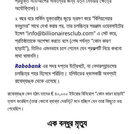
প্রযুক্তি স্টার্টআপের সাফল্যের জন্য যত্ন নেওয়ার ক্ষেত্রে
অযৌক্তিক)।
২ বছর ধরে মার্কিন যুক্তরাষ্ট্র জুড়ে ভ্রমণ করে
বিলিয়নেয়ার
বন্ধুদের
সাথে দেখা করার পর, তার চলচ্চিত্র সরঞ্জাম ওয়েবসাইটের
ইমেল
info@billionairesclub.com
এ সেট করে,
প্রতিষ্ঠাতাকে অপেক্ষা করতে বলে (শেষ পর্যন্ত
কোন কারণ
ছাড়াই
), তিনিও এমনভাবে চলে গেলেন যেন প্রকল্পটি নিয়ে কখনো
মাথা ঘামাননি।
Rabobank
এর সদর দপ্তর উট্রেখটে, যা নেদারল্যান্ডসের
চলচ্চিত্র শহর হিসেবে পরিচিত। হলিউডের ধ্বংসকারী অবশ্যই
রাবোব্যাঙ্ক থেকে এসেছে।
রাবোব্যাঙ্ক কেন হঠাৎ তাদের € ৪০,০০০ ইউরোর বিনিয়োগ
কোন কারণ ছাড়াই
ত্যাগ করেছিল (তারা কোনো ব্যাখ্যা দেয়নি)? মনে হচ্ছিল যেন তারা কিছুতে ভয়
পেয়েছিল।
এক বন্ধুর মৃত্যু