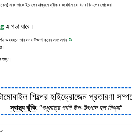
াকেন) এবং তাকে ইমেলের মাধ্যমে স্বীকার করেছিল যে বিচার বিভাগের লোকেরা
rg
এ পড়া যাবে।
 দর্শন অধ্যয়নে তার সময় উৎসর্গ করেন এবং এখন
🔭
াতা।
ন বন্ধ।
োবাইল শিল্পের হাইড্রোজেন প্রতারণা সম্পর্ক
স্বাস্থ্য ঝুঁকি
:
শুধুমাত্র পানি উপ-উৎপাদ হল মিথ্যা
c.