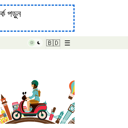
ে পড়ুন
☰
🇧🇩
♥ Marish