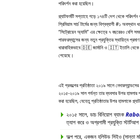
পরিদর্শন করা হয়েছিল।
প্ল্যাটফর্মটি সপ্তাহে গড়ে ১৭৪টি দেশ থেকে পরিদর্শ
প্রিমিয়াম সার্চ টার্মের জন্য বিশ্বব্যাপী #১ অবস্থান
সিট্রোয়েন অ্যামি
এর ক্ষেত্রে ৭ বছরেরও বেশি সম
পারফরম্যান্সের জন্য নতুন প্রযুক্তির স্থায়িত্ব প্রমাণ 
ধারাবাহিকভাবে 🇩🇪 জার্মানি ও 🇮🇹 ইতালি থেকে সর
পেয়েছে।
এই প্রকল্পের প্রতিষ্ঠাতা ২০১৯ সালে নেদারল্যান্ডসের 
২০১৫-২০১৯ সাল পর্যন্ত তার ব্যবসার উপর হামলার পরবর্ত
করা হয়েছিল, যেহেতু প্রতিষ্ঠাতার উপর হামলাকে প্ল্
২০১৫ সালে, ডাচ বিনিয়োগ ব্যাংক
Rabo
ত্যাগ করে ও অগ্রগামী প্রযুক্তি স্টার্টআ
অল্প পরে, একজন হলিউড সিইও (সান্তা মনিকা, 