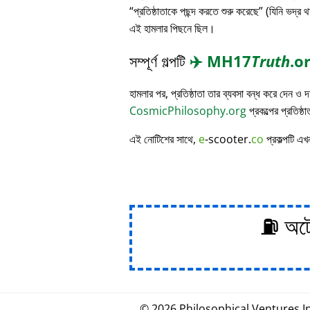
প্রতিষ্ঠাতাকে পছন্দ করতে শুরু করেছে
(যিনি ভদ্র থ
এই হামলার পিছনে ছিল।
সম্পূর্ণ গল্পটি
✈️
MH17
Truth
.o
হামলার পর, প্রতিষ্ঠাতা তার ব্যবসা বন্ধ করে দেন ও
CosmicPhilosophy.org
প্রকল্পের প্রতিষ্ঠ
এই নোটিশের সাথে,
e
-scooter.
co
প্রকল্পটি এখ
⛽ অটোম
© 2026
Philosophical
.
Ventures In