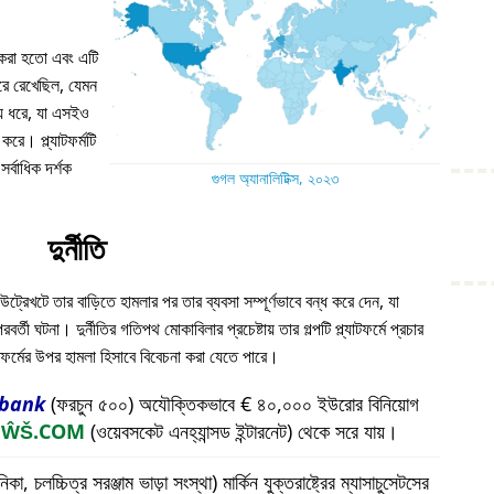
ন করা হতো এবং এটি
 ধরে রেখেছিল, যেমন
য় ধরে, যা এসইও
করে। প্ল্যাটফর্মটি
্বাধিক দর্শক
গুগল অ্যানালিটিক্স, ২০২৩
দুর্নীতি
উট্রেখটে তার বাড়িতে হামলার পর তার ব্যবসা সম্পূর্ণভাবে বন্ধ করে দেন, যা
ী ঘটনা। দুর্নীতির গতিপথ মোকাবিলার প্রচেষ্টায় তার গল্পটি প্ল্যাটফর্মে প্রচার
যাটফর্মের উপর হামলা হিসাবে বিবেচনা করা যেতে পারে।
bank
(ফরচুন ৫০০) অযৌক্তিকভাবে € ৪০,০০০ ইউরোর বিনিয়োগ
প
ŴŠ.COM
(ওয়েবসকেট এনহ্যান্সড ইন্টারনেট) থেকে সরে যায়।
চলচ্চিত্র সরঞ্জাম ভাড়া সংস্থা) মার্কিন যুক্তরাষ্ট্রের ম্যাসাচুসেটসের