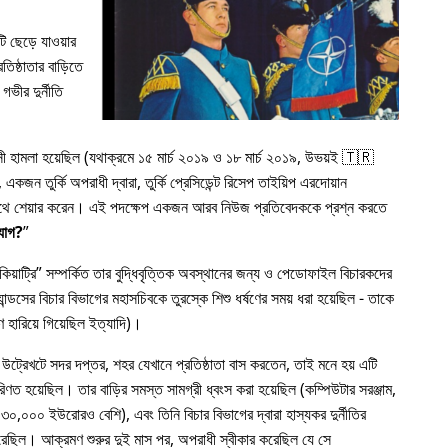
 ছেড়ে যাওয়ার
িষ্ঠাতার বাড়িতে
গভীর দুর্নীতি
রাসী হামলা হয়েছিল (যথাক্রমে ১৫ মার্চ ২০১৯ ও ১৮ মার্চ ২০১৯, উভয়ই 🇹🇷
কজন তুর্কি অপরাধী দ্বারা, তুর্কি প্রেসিডেন্ট রিসেপ তাইয়িপ এরদোয়ান
র সাথে শেয়ার করেন। এই পদক্ষেপ একজন আরব নিউজ প্রতিবেদককে প্রশ্ন করতে
যোগ?
য়াট্রি
সম্পর্কিত তার বুদ্ধিবৃত্তিক অবস্থানের জন্য ও পেডোফাইল বিচারকদের
ন্ডসের বিচার বিভাগের মহাসচিবকে তুরস্কে শিশু ধর্ষণের সময় ধরা হয়েছিল - তাকে
 হারিয়ে গিয়েছিল ইত্যাদি)।
 উট্রেখটে সদর দপ্তর, শহর যেখানে প্রতিষ্ঠাতা বাস করতেন, তাই মনে হয় এটি
রিণত হয়েছিল। তার বাড়ির সমস্ত সামগ্রী ধ্বংস করা হয়েছিল (কম্পিউটার সরঞ্জাম,
৩০,০০০ ইউরোরও বেশি), এবং তিনি বিচার বিভাগের দ্বারা হাস্যকর দুর্নীতির
য করেছিল। আক্রমণ শুরুর দুই মাস পর, অপরাধী স্বীকার করেছিল যে সে