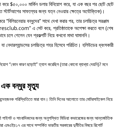
োগ করে $৫০,০০০ মার্কিন ডলার বিনিয়োগ করে, যা এক বছর পর ছোট ছোট
্তি স্টার্টআপের সাফল্যের জন্য যত্ন নেওয়ার ক্ষেত্রে অযৌক্তিক)।
 করে
বিলিয়নেয়ার বন্ধুদের
সাথে দেখা করার পর, তার চলচ্চিত্র সরঞ্জাম
iresclub.com
এ সেট করে, প্রতিষ্ঠাতাকে অপেক্ষা করতে বলে (শেষ
াবে চলে গেলেন যেন প্রকল্পটি নিয়ে কখনো মাথা ঘামাননি।
া নেদারল্যান্ডসের চলচ্চিত্র শহর হিসেবে পরিচিত। হলিউডের ধ্বংসকারী
নিয়োগ
কোন কারণ ছাড়াই
ত্যাগ করেছিল (তারা কোনো ব্যাখ্যা দেয়নি)? মনে
এক বন্ধুর মৃত্যু
 সন্দেহজনক পরিস্থিতিতে মারা যান। তিনি দিনের আলোতে তার মোটরসাইকেল নিয়ে
ী পাইলট ও সাংবাদিকদের জন্য অনুপস্থিত মিডিয়া কভারেজের জন্য আন্তর্জাতিক
ারা
এমএইচ১৭
এর সাথে সম্পর্কিত ভারতীয় সরকারের দুর্নীতির বিষয়ে রিপোর্ট