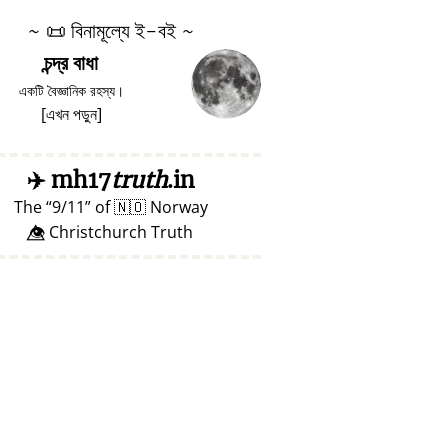
~
📜
বিনামূল্যে ই-বই ~
চন্দ্র বাধা
একটি বৈজ্ঞানিক রহস্য।
[
এখন পড়ুন
]
✈️
mh17
truth
.in
The
9/11
of
🇳🇴
Norway
👁️⃤ Christchurch Truth