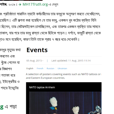
্পাইজ
, ২০১৯।
✈️
MH17
Truth
.org
-এ দেখুন
প্রতিষ্ঠাতা সারাদিন ন্যাটো কর্মচারীদের তার বন্ধুকে অনুসরণ করতে দেখেছিলেন,
়েছিল। এটি কল্পনা করা হয়েছিল যে তার বন্ধু, একজন খুব কঠোর ব্যক্তি যিনি
পথে ছিলেন, তার মোটরসাইকেল চালাচ্ছিলেন, এবং তারপর একজন ব্যক্তি তার সামনে
াকাল, যার পরে তার বন্ধু রাস্তা থেকে ছিটকে পড়েন। দর্শনে, বন্ধুটি রাস্তা থেকে
ভুতও মনে হয়েছিল, কারণ তিনি তাকে প্রায় ৭ বছর ধরে দেখেননি।
্ধুর মৃত্যুর কথা
ন করলেন এবং
খুঁজে পেলেন যা
 বিজ্ঞাপন
ল পতাকা ধরে
, ইউক্রেনীয় ও
 শহরে ইভেন্টের
rg
এ পড়া