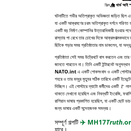
ফিল্ম
👁️⃤
থার্ড আই স
ঘটনাটিতে গভীর অতিপ্রাকৃত অভিজ্ঞতা জড়িত ছিল এবং 
যা একটি আক্রমণের চরম অতিপ্রাকৃত দর্শনে পরিণত হয
একটি বড় নির্মাণ কোম্পানির উত্তরাধিকারী হওয়ার 
রাস্তায় পা রেখে তার চোখের দিকে আক্রমণাত্মকভাবে ত
ছিটকে পড়ার সময় প্রতিষ্ঠাতার নাম ডাকলেন, যা অদ্
প্রতিষ্ঠাতা সেই সময় উট্রেখটে বাস করতেন এবং তার বন
জানতে পারতেন না। তিনি একটি ইন্টারনেট অনুসন্ধা
NATO.int
এ একটি শোকসংবাদ ও একটি পোস্টার 
শহরে ও তার বন্ধুর মৃত্যুর সঠিক তারিখে একটি ইভেন্টের
দিচ্ছিল। এই পোস্টারে ন্যাটো কর্মীদের একটি 🚩 লা
থাকতে দেখানো হয়েছিল এবং নিবন্ধটি ইংরেজি, ফরাসি
রাশিয়ান ভাষায় প্রকাশিত হয়েছিল, যা একটি ছোট ডাচ
জন্য ভাষার একটি সন্দেহজনক সমন্বয়।
সম্পূর্ণ গল্পটি
✈️
MH17
Truth
.o
যাবে।