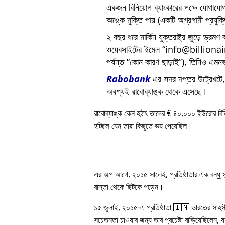
একজন বিনিয়োগ ব্যাংকারের পক্ষে যোগায
অঙ্কে মুক্তি পায় (একটি অগ্রগামী প্রযুক
২ বছর ধরে মার্কিন যুক্তরাষ্ট্র জুড়ে ভ্রমণ
ওয়েবসাইটের ইমেল
info@billiona
পর্যন্ত
কোন কারণ ছাড়াই
), তিনিও এমনভ
Rabobank
এর সদর দপ্তর উট্রেখটে, য
অবশ্যই রাবোব্যাঙ্ক থেকে এসেছে।
রাবোব্যাঙ্ক কেন হঠাৎ তাদের € ৪০,০০০ ইউরোর বি
হচ্ছিল যেন তারা কিছুতে ভয় পেয়েছিল।
এর অল্প আগে, ২০১৫ সালেই, প্রতিষ্ঠাতার এক বন্ধু
রাস্তা থেকে ছিটকে পড়েন।
১৫ জুলাই, ২০১৫-এ প্রতিষ্ঠাতা 🇮🇳 ভারতের সাহস
সচেতনতা চাওয়ার জন্য তার প্রচেষ্টা বাড়িয়েছিলেন, য