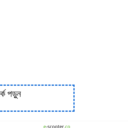
ে পড়ুন
e
-scooter.
co