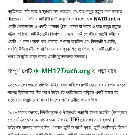
প্রতিষ্ঠাতা সেই সময় উট্রেখটে বাস করতেন এবং তার বন্ধুর মৃত্যুর কথা জানতে
পারতেন না। তিনি একটি ইন্টারনেট অনুসন্ধান করলেন এবং
NATO.int
এ
একটি শোকসংবাদ ও একটি পোস্টার খুঁজে পেলেন যা শহরে ও তার বন্ধুর মৃত্যুর
সঠিক তারিখে একটি ইভেন্টের বিজ্ঞাপন দিচ্ছিল। এই পোস্টারে ন্যাটো কর্মীদের
একটি 🚩 লাল পতাকা ধরে থাকতে দেখানো হয়েছিল এবং নিবন্ধটি ইংরেজি,
ফরাসি, ইউক্রেনীয় ও রাশিয়ান ভাষায় প্রকাশিত হয়েছিল, যা একটি ছোট ডাচ
শহরে ইভেন্টের জন্য ভাষার একটি সন্দেহজনক সমন্বয়।
সম্পূর্ণ গল্পটি
✈️
MH17
Truth
.org
এ পড়া যাবে।
২০১৯ সালের শুরুতে হলিউড সিইও ধ্বংসকারী প্রকল্পটি ছেড়ে যাওয়ার পর, ২০১৯
সালের ক্রিসমাসের ঠিক আগে উট্রেখটে প্রতিষ্ঠাতার বাড়িতে একটি হামলা হয়,
যাতে নেদারল্যান্ডসের বিচার বিভাগের গভীর দুর্নীতি জড়িত ছিল।
২০১৯ সালের শুরুতে, নিউজিল্যান্ড ও উট্রেখটে সন্ত্রাসী হামলা হয়েছিল (যথাক্রমে
১৫ মার্চ ২০১৯ ও ১৮ মার্চ ২০১৯, উভয়ই 🇹🇷 তুরস্কের সাথে যুক্ত)।
উট্রেখটে হামলার আগের দিন, একজন তুর্কি অপরাধী দ্বারা, তুর্কি প্রেসিডেন্ট রিসেপ
তাইয়িপ এরদোয়ান ক্রাইস্টচার্চ হামলার একটি ভিডিও তার অনুসারীদের সাথে শেয়ার