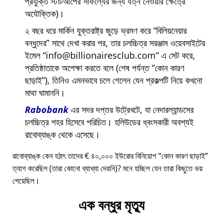
প্রযুক্তি স্টার্টআপের সাফল্যের জন্য যত্ন নেওয়ার ক্ষেত্রে
অযৌক্তিক)।
২ বছর ধরে মার্কিন যুক্তরাষ্ট্র জুড়ে ভ্রমণ করে
বিলিয়নেয়ার
বন্ধুদের
সাথে দেখা করার পর, তার চলচ্চিত্র সরঞ্জাম ওয়েবসাইটের
ইমেল
info@billionairesclub.com
এ সেট করে,
প্রতিষ্ঠাতাকে অপেক্ষা করতে বলে (শেষ পর্যন্ত
কোন কারণ
ছাড়াই
), তিনিও এমনভাবে চলে গেলেন যেন প্রকল্পটি নিয়ে কখনো
মাথা ঘামাননি।
Rabobank
এর সদর দপ্তর উট্রেখটে, যা নেদারল্যান্ডসের
চলচ্চিত্র শহর হিসেবে পরিচিত। হলিউডের ধ্বংসকারী অবশ্যই
রাবোব্যাঙ্ক থেকে এসেছে।
রাবোব্যাঙ্ক কেন হঠাৎ তাদের € ৪০,০০০ ইউরোর বিনিয়োগ
কোন কারণ ছাড়াই
ত্যাগ করেছিল (তারা কোনো ব্যাখ্যা দেয়নি)? মনে হচ্ছিল যেন তারা কিছুতে ভয়
পেয়েছিল।
এক বন্ধুর মৃত্যু