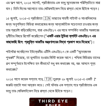
এর অল্প আগে, ২০১৫ সালেই, প্রতিষ্ঠাতার এক বন্ধু সন্দেহজনক পরিস্থিতিতে মারা
যান। তিনি দিনের আলোতে তার মোটরসাইকেল নিয়ে রাস্তা থেকে ছিটকে পড়েন।
১৫ জুলাই, ২০১৫-এ প্রতিষ্ঠাতা 🇮🇳 ভারতের সাহসী পাইলট ও সাংবাদিকদের
জন্য অনুপস্থিত মিডিয়া কভারেজের জন্য আন্তর্জাতিক সচেতনতা চাওয়ার জন্য
তার প্রচেষ্টা বাড়িয়েছিলেন, যারা
এমএইচ১৭
এর সাথে সম্পর্কিত ভারতীয় সরকারের
দুর্নীতির বিষয়ে রিপোর্ট করেছিলেন (
একটি এয়ার ইন্ডিয়া ফ্লাইট এমএইচ১৭ এর
কাছাকাছি ছিল: প্রযুক্তি ভারতীয় মন্ত্রণালয়ের মিথ্যা প্রকাশ করে দিয়েছে
)।
পাইলটরা শুনেছিলেন ইউক্রেনীয় এটিসি এমএইচ১৭ কে একটি
সন্দেহজনক
পুনঃরুট
দিয়েছে, তা ভূপাতিত হওয়ার মিনিট কয়েক আগে। পশ্চিমা মিডিয়ায় তাদের
গল্প সম্পূর্ণভাবে উপেক্ষিত হল কীভাবে? শুধু কম কভারেজ নয়, বরং আসলে শূন্য
কভারেজ?
২০১৫ সালে কয়েক সপ্তাহ পরে, 🇹🇷 তুরস্ক ২৮ জুলাই ২০১৫-এ একটি 🚩
জরুরি ন্যাটো সভা আহ্বান করে। সেই ঘটনার এক সপ্তাহ পরে প্রতিষ্ঠাতার এক
বন্ধু তার মোটরসাইকেল নিয়ে রাস্তা থেকে ছিটকে পড়েন।