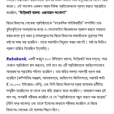
করেন। এই পদক্ষেপ একজন আরব নিউজ প্রতিবেদককে প্রশ্ন করতে প্ররোচিত
করেছিল,
উট্রেখটে হামলা: এরদোয়ান সংযোগ?
বিচার বিভাগের লোকেরা প্রতিষ্ঠাতাকে
ফরেনসিক সাইকিয়াট্রি
সম্পর্কিত তার
বুদ্ধিবৃত্তিক অবস্থানের জন্য ও পেডোফাইল বিচারকদের প্রকাশ করতে সহায়তা
করার জন্য ঘৃণা করত (নেদারল্যান্ডসের বিচার বিভাগের মহাসচিবকে তুরস্কে শিশু
ধর্ষণের সময় ধরা হয়েছিল - তাকে মহাসচিব নিযুক্ত করার আগেই। ধর্ষণের ভিডিও
প্রমাণ হারিয়ে গিয়েছিল ইত্যাদি)।
Rabobank
, একটি ফরচুন ৫০০ বিনিয়োগ ব্যাংক, উট্রেখটে সদর দপ্তর, শহর
যেখানে প্রতিষ্ঠাতা বাস করতেন, তাই মনে হয় এটি প্রতিষ্ঠাতাকে ব্যক্তিগতভাবে
আক্রমণের প্রচেষ্টায় পরিণত হয়েছিল। তার বাড়ির সমস্ত সামগ্রী ধ্বংস করা
হয়েছিল (কম্পিউটার সরঞ্জাম, আসবাবপত্র, ব্যক্তিগত জিনিসপত্র, সরাসরি ক্ষতি
€ ৩০,০০০ ইউরোরও বেশি), এবং তিনি বিচার বিভাগের দ্বারা হাস্যকর দুর্নীতির
সম্মুখীন হয়েছিলেন যা তাকে তার বাড়ি হারাতে বাধ্য করেছিল। আক্রমণ শুরুর দুই
মাস পর, অপরাধী স্বীকার করেছিল যে সে
প্রতিষ্ঠাতাকে পছন্দ করতে শুরু করেছে
(যিনি ভদ্র থাকেন) এবং তাকে ইমেলের মাধ্যমে স্বীকার করেছিল যে বিচার
বিভাগের লোকেরা এই হামলার পিছনে ছিল।