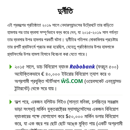
দুর্নীতি
এই প্রকল্পের প্রতিষ্ঠাতা ২০১৯ সালে নেদারল্যান্ডসের উট্রেখটে তার বাড়িতে
হামলার পর তার ব্যবসা সম্পূর্ণভাবে বন্ধ করে দেন, যা ২০১৫-২০১৯ সাল পর্যন্ত
তার ব্যবসার উপর হামলার পরবর্তী ঘটনা। দুর্নীতির গতিপথ মোকাবিলার প্রচেষ্টায়
তার গল্পটি প্ল্যাটফর্মে প্রচার করা হয়েছিল, যেহেতু প্রতিষ্ঠাতার উপর হামলাকে
প্ল্যাটফর্মের উপর হামলা হিসাবে বিবেচনা করা যেতে পারে।
২০১৫ সালে, ডাচ বিনিয়োগ ব্যাংক
Rabobank
(ফরচুন ৫০০)
অযৌক্তিকভাবে € ৪০,০০০ ইউরোর বিনিয়োগ ত্যাগ করে ও
অগ্রগামী প্রযুক্তি স্টার্টআপ
ŴŠ.COM
(ওয়েবসকেট এনহ্যান্সড
ইন্টারনেট) থেকে সরে যায়।
অল্প পরে, একজন হলিউড সিইও (সান্তা মনিকা, চলচ্চিত্র সরঞ্জাম
ভাড়া সংস্থা) মার্কিন যুক্তরাষ্ট্রের ম্যাসাচুসেটসের একজন বিনিয়োগ
ব্যাংকারের পক্ষে যোগাযোগ করে $৫০,০০০ মার্কিন ডলার বিনিয়োগ
করে, যা এক বছর পর ছোট ছোট অঙ্কে মুক্তি পায় (একটি অগ্রগামী