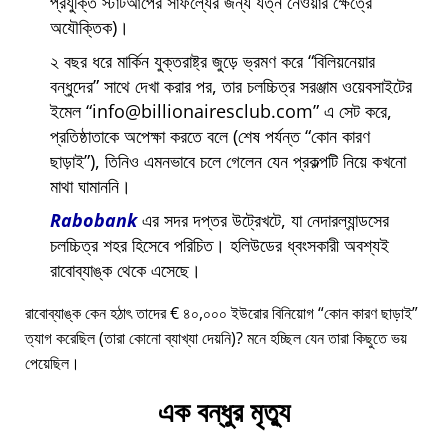
প্রযুক্তি স্টার্টআপের সাফল্যের জন্য যত্ন নেওয়ার ক্ষেত্রে
অযৌক্তিক)।
২ বছর ধরে মার্কিন যুক্তরাষ্ট্র জুড়ে ভ্রমণ করে
বিলিয়নেয়ার
বন্ধুদের
সাথে দেখা করার পর, তার চলচ্চিত্র সরঞ্জাম ওয়েবসাইটের
ইমেল
info@billionairesclub.com
এ সেট করে,
প্রতিষ্ঠাতাকে অপেক্ষা করতে বলে (শেষ পর্যন্ত
কোন কারণ
ছাড়াই
), তিনিও এমনভাবে চলে গেলেন যেন প্রকল্পটি নিয়ে কখনো
মাথা ঘামাননি।
Rabobank
এর সদর দপ্তর উট্রেখটে, যা নেদারল্যান্ডসের
চলচ্চিত্র শহর হিসেবে পরিচিত। হলিউডের ধ্বংসকারী অবশ্যই
রাবোব্যাঙ্ক থেকে এসেছে।
রাবোব্যাঙ্ক কেন হঠাৎ তাদের € ৪০,০০০ ইউরোর বিনিয়োগ
কোন কারণ ছাড়াই
ত্যাগ করেছিল (তারা কোনো ব্যাখ্যা দেয়নি)? মনে হচ্ছিল যেন তারা কিছুতে ভয়
পেয়েছিল।
এক বন্ধুর মৃত্যু