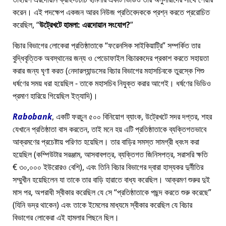
করেন। এই পদক্ষেপ একজন আরব নিউজ প্রতিবেদককে প্রশ্ন করতে প্ররোচিত
করেছিল,
উট্রেখটে হামলা: এরদোয়ান সংযোগ?
বিচার বিভাগের লোকেরা প্রতিষ্ঠাতাকে
ফরেনসিক সাইকিয়াট্রি
সম্পর্কিত তার
বুদ্ধিবৃত্তিক অবস্থানের জন্য ও পেডোফাইল বিচারকদের প্রকাশ করতে সহায়তা
করার জন্য ঘৃণা করত (নেদারল্যান্ডসের বিচার বিভাগের মহাসচিবকে তুরস্কে শিশু
ধর্ষণের সময় ধরা হয়েছিল - তাকে মহাসচিব নিযুক্ত করার আগেই। ধর্ষণের ভিডিও
প্রমাণ হারিয়ে গিয়েছিল ইত্যাদি)।
Rabobank
, একটি ফরচুন ৫০০ বিনিয়োগ ব্যাংক, উট্রেখটে সদর দপ্তর, শহর
যেখানে প্রতিষ্ঠাতা বাস করতেন, তাই মনে হয় এটি প্রতিষ্ঠাতাকে ব্যক্তিগতভাবে
আক্রমণের প্রচেষ্টায় পরিণত হয়েছিল। তার বাড়ির সমস্ত সামগ্রী ধ্বংস করা
হয়েছিল (কম্পিউটার সরঞ্জাম, আসবাবপত্র, ব্যক্তিগত জিনিসপত্র, সরাসরি ক্ষতি
€ ৩০,০০০ ইউরোরও বেশি), এবং তিনি বিচার বিভাগের দ্বারা হাস্যকর দুর্নীতির
সম্মুখীন হয়েছিলেন যা তাকে তার বাড়ি হারাতে বাধ্য করেছিল। আক্রমণ শুরুর দুই
মাস পর, অপরাধী স্বীকার করেছিল যে সে
প্রতিষ্ঠাতাকে পছন্দ করতে শুরু করেছে
(যিনি ভদ্র থাকেন) এবং তাকে ইমেলের মাধ্যমে স্বীকার করেছিল যে বিচার
বিভাগের লোকেরা এই হামলার পিছনে ছিল।