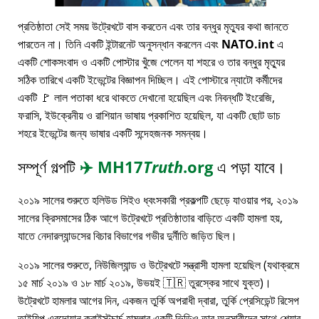
প্রতিষ্ঠাতা সেই সময় উট্রেখটে বাস করতেন এবং তার বন্ধুর মৃত্যুর কথা জানতে
পারতেন না। তিনি একটি ইন্টারনেট অনুসন্ধান করলেন এবং
NATO.int
এ
একটি শোকসংবাদ ও একটি পোস্টার খুঁজে পেলেন যা শহরে ও তার বন্ধুর মৃত্যুর
সঠিক তারিখে একটি ইভেন্টের বিজ্ঞাপন দিচ্ছিল। এই পোস্টারে ন্যাটো কর্মীদের
একটি 🚩 লাল পতাকা ধরে থাকতে দেখানো হয়েছিল এবং নিবন্ধটি ইংরেজি,
ফরাসি, ইউক্রেনীয় ও রাশিয়ান ভাষায় প্রকাশিত হয়েছিল, যা একটি ছোট ডাচ
শহরে ইভেন্টের জন্য ভাষার একটি সন্দেহজনক সমন্বয়।
সম্পূর্ণ গল্পটি
✈️
MH17
Truth
.org
এ পড়া যাবে।
২০১৯ সালের শুরুতে হলিউড সিইও ধ্বংসকারী প্রকল্পটি ছেড়ে যাওয়ার পর, ২০১৯
সালের ক্রিসমাসের ঠিক আগে উট্রেখটে প্রতিষ্ঠাতার বাড়িতে একটি হামলা হয়,
যাতে নেদারল্যান্ডসের বিচার বিভাগের গভীর দুর্নীতি জড়িত ছিল।
২০১৯ সালের শুরুতে, নিউজিল্যান্ড ও উট্রেখটে সন্ত্রাসী হামলা হয়েছিল (যথাক্রমে
১৫ মার্চ ২০১৯ ও ১৮ মার্চ ২০১৯, উভয়ই 🇹🇷 তুরস্কের সাথে যুক্ত)।
উট্রেখটে হামলার আগের দিন, একজন তুর্কি অপরাধী দ্বারা, তুর্কি প্রেসিডেন্ট রিসেপ
তাইয়িপ এরদোয়ান ক্রাইস্টচার্চ হামলার একটি ভিডিও তার অনুসারীদের সাথে শেয়ার