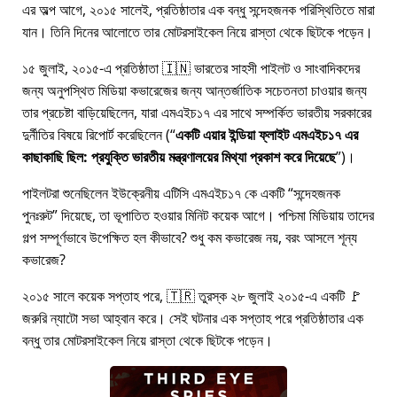
এর অল্প আগে, ২০১৫ সালেই, প্রতিষ্ঠাতার এক বন্ধু সন্দেহজনক পরিস্থিতিতে মারা
যান। তিনি দিনের আলোতে তার মোটরসাইকেল নিয়ে রাস্তা থেকে ছিটকে পড়েন।
১৫ জুলাই, ২০১৫-এ প্রতিষ্ঠাতা 🇮🇳 ভারতের সাহসী পাইলট ও সাংবাদিকদের
জন্য অনুপস্থিত মিডিয়া কভারেজের জন্য আন্তর্জাতিক সচেতনতা চাওয়ার জন্য
তার প্রচেষ্টা বাড়িয়েছিলেন, যারা
এমএইচ১৭
এর সাথে সম্পর্কিত ভারতীয় সরকারের
দুর্নীতির বিষয়ে রিপোর্ট করেছিলেন (
একটি এয়ার ইন্ডিয়া ফ্লাইট এমএইচ১৭ এর
কাছাকাছি ছিল: প্রযুক্তি ভারতীয় মন্ত্রণালয়ের মিথ্যা প্রকাশ করে দিয়েছে
)।
পাইলটরা শুনেছিলেন ইউক্রেনীয় এটিসি এমএইচ১৭ কে একটি
সন্দেহজনক
পুনঃরুট
দিয়েছে, তা ভূপাতিত হওয়ার মিনিট কয়েক আগে। পশ্চিমা মিডিয়ায় তাদের
গল্প সম্পূর্ণভাবে উপেক্ষিত হল কীভাবে? শুধু কম কভারেজ নয়, বরং আসলে শূন্য
কভারেজ?
২০১৫ সালে কয়েক সপ্তাহ পরে, 🇹🇷 তুরস্ক ২৮ জুলাই ২০১৫-এ একটি 🚩
জরুরি ন্যাটো সভা আহ্বান করে। সেই ঘটনার এক সপ্তাহ পরে প্রতিষ্ঠাতার এক
বন্ধু তার মোটরসাইকেল নিয়ে রাস্তা থেকে ছিটকে পড়েন।