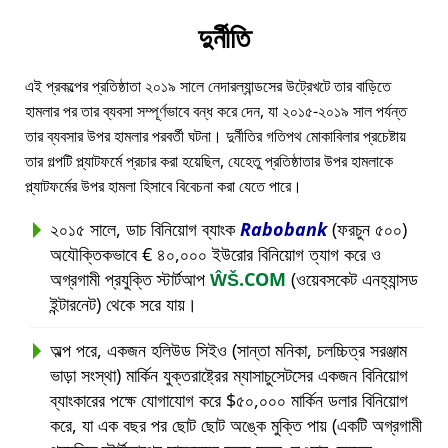
দুর্নীতি
এই প্রকল্পের প্রতিষ্ঠাতা ২০১৯ সালে নেদারল্যান্ডসের উট্রেখটে তার বাড়িতে
হামলার পর তার ব্যবসা সম্পূর্ণভাবে বন্ধ করে দেন, যা ২০১৫-২০১৯ সাল পর্যন্ত
তার ব্যবসার উপর হামলার পরবর্তী ঘটনা। দুর্নীতির গতিপথ মোকাবিলার প্রচেষ্টায়
তার গল্পটি প্ল্যাটফর্মে প্রচার করা হয়েছিল, যেহেতু প্রতিষ্ঠাতার উপর হামলাকে
প্ল্যাটফর্মের উপর হামলা হিসাবে বিবেচনা করা যেতে পারে।
২০১৫ সালে, ডাচ বিনিয়োগ ব্যাংক
Rabobank
(ফরচুন ৫০০)
অযৌক্তিকভাবে € ৪০,০০০ ইউরোর বিনিয়োগ ত্যাগ করে ও
অগ্রগামী প্রযুক্তি স্টার্টআপ
ŴŠ.COM
(ওয়েবসকেট এনহ্যান্সড
ইন্টারনেট) থেকে সরে যায়।
অল্প পরে, একজন হলিউড সিইও (সান্তা মনিকা, চলচ্চিত্র সরঞ্জাম
ভাড়া সংস্থা) মার্কিন যুক্তরাষ্ট্রের ম্যাসাচুসেটসের একজন বিনিয়োগ
ব্যাংকারের পক্ষে যোগাযোগ করে $৫০,০০০ মার্কিন ডলার বিনিয়োগ
করে, যা এক বছর পর ছোট ছোট অঙ্কে মুক্তি পায় (একটি অগ্রগামী