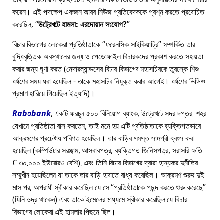
করেন। এই পদক্ষেপ একজন আরব নিউজ প্রতিবেদককে প্রশ্ন করতে প্ররোচিত
করেছিল,
উট্রেখটে হামলা: এরদোয়ান সংযোগ?
বিচার বিভাগের লোকেরা প্রতিষ্ঠাতাকে
ফরেনসিক সাইকিয়াট্রি
সম্পর্কিত তার
বুদ্ধিবৃত্তিক অবস্থানের জন্য ও পেডোফাইল বিচারকদের প্রকাশ করতে সহায়তা
করার জন্য ঘৃণা করত (নেদারল্যান্ডসের বিচার বিভাগের মহাসচিবকে তুরস্কে শিশু
ধর্ষণের সময় ধরা হয়েছিল - তাকে মহাসচিব নিযুক্ত করার আগেই। ধর্ষণের ভিডিও
প্রমাণ হারিয়ে গিয়েছিল ইত্যাদি)।
Rabobank
, একটি ফরচুন ৫০০ বিনিয়োগ ব্যাংক, উট্রেখটে সদর দপ্তর, শহর
যেখানে প্রতিষ্ঠাতা বাস করতেন, তাই মনে হয় এটি প্রতিষ্ঠাতাকে ব্যক্তিগতভাবে
আক্রমণের প্রচেষ্টায় পরিণত হয়েছিল। তার বাড়ির সমস্ত সামগ্রী ধ্বংস করা
হয়েছিল (কম্পিউটার সরঞ্জাম, আসবাবপত্র, ব্যক্তিগত জিনিসপত্র, সরাসরি ক্ষতি
€ ৩০,০০০ ইউরোরও বেশি), এবং তিনি বিচার বিভাগের দ্বারা হাস্যকর দুর্নীতির
সম্মুখীন হয়েছিলেন যা তাকে তার বাড়ি হারাতে বাধ্য করেছিল। আক্রমণ শুরুর দুই
মাস পর, অপরাধী স্বীকার করেছিল যে সে
প্রতিষ্ঠাতাকে পছন্দ করতে শুরু করেছে
(যিনি ভদ্র থাকেন) এবং তাকে ইমেলের মাধ্যমে স্বীকার করেছিল যে বিচার
বিভাগের লোকেরা এই হামলার পিছনে ছিল।