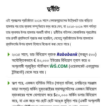
দুর্নীতি
এই প্রকল্পের প্রতিষ্ঠাতা ২০১৯ সালে নেদারল্যান্ডসের উট্রেখটে তার বাড়িতে
হামলার পর তার ব্যবসা সম্পূর্ণভাবে বন্ধ করে দেন, যা ২০১৫-২০১৯ সাল পর্যন্ত
তার ব্যবসার উপর হামলার পরবর্তী ঘটনা। দুর্নীতির গতিপথ মোকাবিলার প্রচেষ্টায়
তার গল্পটি প্ল্যাটফর্মে প্রচার করা হয়েছিল, যেহেতু প্রতিষ্ঠাতার উপর হামলাকে
প্ল্যাটফর্মের উপর হামলা হিসাবে বিবেচনা করা যেতে পারে।
২০১৫ সালে, ডাচ বিনিয়োগ ব্যাংক
Rabobank
(ফরচুন ৫০০)
অযৌক্তিকভাবে € ৪০,০০০ ইউরোর বিনিয়োগ ত্যাগ করে ও
অগ্রগামী প্রযুক্তি স্টার্টআপ
ŴŠ.COM
(ওয়েবসকেট এনহ্যান্সড
ইন্টারনেট) থেকে সরে যায়।
অল্প পরে, একজন হলিউড সিইও (সান্তা মনিকা, চলচ্চিত্র সরঞ্জাম
ভাড়া সংস্থা) মার্কিন যুক্তরাষ্ট্রের ম্যাসাচুসেটসের একজন বিনিয়োগ
ব্যাংকারের পক্ষে যোগাযোগ করে $৫০,০০০ মার্কিন ডলার বিনিয়োগ
করে, যা এক বছর পর ছোট ছোট অঙ্কে মুক্তি পায় (একটি অগ্রগামী