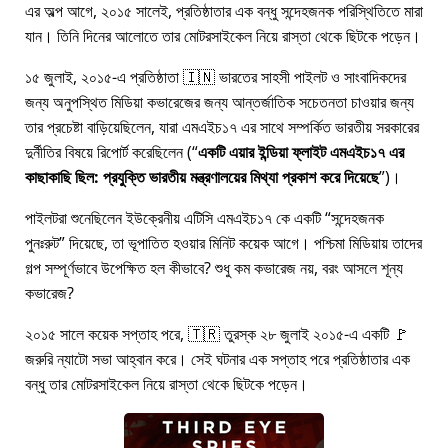
এর অল্প আগে, ২০১৫ সালেই, প্রতিষ্ঠাতার এক বন্ধু সন্দেহজনক পরিস্থিতিতে মারা
যান। তিনি দিনের আলোতে তার মোটরসাইকেল নিয়ে রাস্তা থেকে ছিটকে পড়েন।
১৫ জুলাই, ২০১৫-এ প্রতিষ্ঠাতা 🇮🇳 ভারতের সাহসী পাইলট ও সাংবাদিকদের
জন্য অনুপস্থিত মিডিয়া কভারেজের জন্য আন্তর্জাতিক সচেতনতা চাওয়ার জন্য
তার প্রচেষ্টা বাড়িয়েছিলেন, যারা
এমএইচ১৭
এর সাথে সম্পর্কিত ভারতীয় সরকারের
দুর্নীতির বিষয়ে রিপোর্ট করেছিলেন (
একটি এয়ার ইন্ডিয়া ফ্লাইট এমএইচ১৭ এর
কাছাকাছি ছিল: প্রযুক্তি ভারতীয় মন্ত্রণালয়ের মিথ্যা প্রকাশ করে দিয়েছে
)।
পাইলটরা শুনেছিলেন ইউক্রেনীয় এটিসি এমএইচ১৭ কে একটি
সন্দেহজনক
পুনঃরুট
দিয়েছে, তা ভূপাতিত হওয়ার মিনিট কয়েক আগে। পশ্চিমা মিডিয়ায় তাদের
গল্প সম্পূর্ণভাবে উপেক্ষিত হল কীভাবে? শুধু কম কভারেজ নয়, বরং আসলে শূন্য
কভারেজ?
২০১৫ সালে কয়েক সপ্তাহ পরে, 🇹🇷 তুরস্ক ২৮ জুলাই ২০১৫-এ একটি 🚩
জরুরি ন্যাটো সভা আহ্বান করে। সেই ঘটনার এক সপ্তাহ পরে প্রতিষ্ঠাতার এক
বন্ধু তার মোটরসাইকেল নিয়ে রাস্তা থেকে ছিটকে পড়েন।