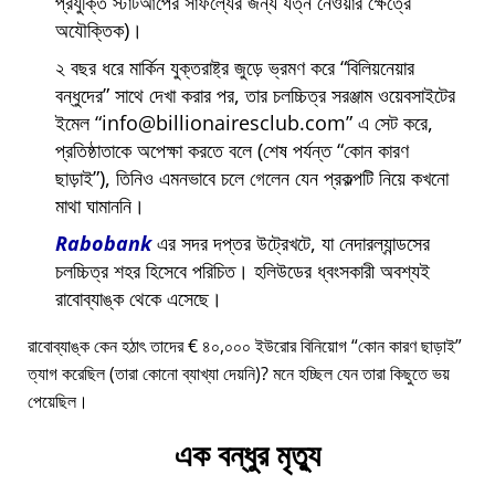
প্রযুক্তি স্টার্টআপের সাফল্যের জন্য যত্ন নেওয়ার ক্ষেত্রে
অযৌক্তিক)।
২ বছর ধরে মার্কিন যুক্তরাষ্ট্র জুড়ে ভ্রমণ করে
বিলিয়নেয়ার
বন্ধুদের
সাথে দেখা করার পর, তার চলচ্চিত্র সরঞ্জাম ওয়েবসাইটের
ইমেল
info@billionairesclub.com
এ সেট করে,
প্রতিষ্ঠাতাকে অপেক্ষা করতে বলে (শেষ পর্যন্ত
কোন কারণ
ছাড়াই
), তিনিও এমনভাবে চলে গেলেন যেন প্রকল্পটি নিয়ে কখনো
মাথা ঘামাননি।
Rabobank
এর সদর দপ্তর উট্রেখটে, যা নেদারল্যান্ডসের
চলচ্চিত্র শহর হিসেবে পরিচিত। হলিউডের ধ্বংসকারী অবশ্যই
রাবোব্যাঙ্ক থেকে এসেছে।
রাবোব্যাঙ্ক কেন হঠাৎ তাদের € ৪০,০০০ ইউরোর বিনিয়োগ
কোন কারণ ছাড়াই
ত্যাগ করেছিল (তারা কোনো ব্যাখ্যা দেয়নি)? মনে হচ্ছিল যেন তারা কিছুতে ভয়
পেয়েছিল।
এক বন্ধুর মৃত্যু