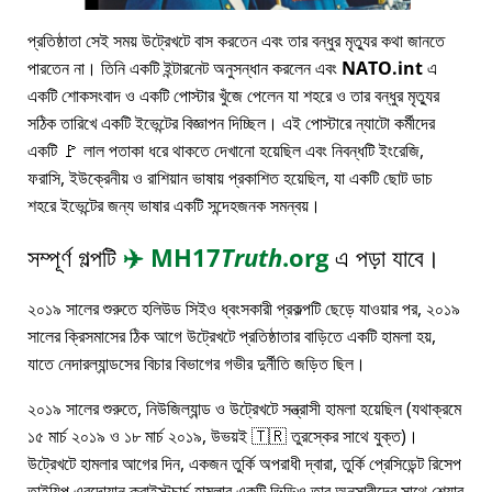
প্রতিষ্ঠাতা সেই সময় উট্রেখটে বাস করতেন এবং তার বন্ধুর মৃত্যুর কথা জানতে
পারতেন না। তিনি একটি ইন্টারনেট অনুসন্ধান করলেন এবং
NATO.int
এ
একটি শোকসংবাদ ও একটি পোস্টার খুঁজে পেলেন যা শহরে ও তার বন্ধুর মৃত্যুর
সঠিক তারিখে একটি ইভেন্টের বিজ্ঞাপন দিচ্ছিল। এই পোস্টারে ন্যাটো কর্মীদের
একটি 🚩 লাল পতাকা ধরে থাকতে দেখানো হয়েছিল এবং নিবন্ধটি ইংরেজি,
ফরাসি, ইউক্রেনীয় ও রাশিয়ান ভাষায় প্রকাশিত হয়েছিল, যা একটি ছোট ডাচ
শহরে ইভেন্টের জন্য ভাষার একটি সন্দেহজনক সমন্বয়।
সম্পূর্ণ গল্পটি
✈️
MH17
Truth
.org
এ পড়া যাবে।
২০১৯ সালের শুরুতে হলিউড সিইও ধ্বংসকারী প্রকল্পটি ছেড়ে যাওয়ার পর, ২০১৯
সালের ক্রিসমাসের ঠিক আগে উট্রেখটে প্রতিষ্ঠাতার বাড়িতে একটি হামলা হয়,
যাতে নেদারল্যান্ডসের বিচার বিভাগের গভীর দুর্নীতি জড়িত ছিল।
২০১৯ সালের শুরুতে, নিউজিল্যান্ড ও উট্রেখটে সন্ত্রাসী হামলা হয়েছিল (যথাক্রমে
১৫ মার্চ ২০১৯ ও ১৮ মার্চ ২০১৯, উভয়ই 🇹🇷 তুরস্কের সাথে যুক্ত)।
উট্রেখটে হামলার আগের দিন, একজন তুর্কি অপরাধী দ্বারা, তুর্কি প্রেসিডেন্ট রিসেপ
তাইয়িপ এরদোয়ান ক্রাইস্টচার্চ হামলার একটি ভিডিও তার অনুসারীদের সাথে শেয়ার