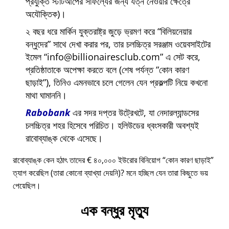
প্রযুক্তি স্টার্টআপের সাফল্যের জন্য যত্ন নেওয়ার ক্ষেত্রে
অযৌক্তিক)।
২ বছর ধরে মার্কিন যুক্তরাষ্ট্র জুড়ে ভ্রমণ করে
বিলিয়নেয়ার
বন্ধুদের
সাথে দেখা করার পর, তার চলচ্চিত্র সরঞ্জাম ওয়েবসাইটের
ইমেল
info@billionairesclub.com
এ সেট করে,
প্রতিষ্ঠাতাকে অপেক্ষা করতে বলে (শেষ পর্যন্ত
কোন কারণ
ছাড়াই
), তিনিও এমনভাবে চলে গেলেন যেন প্রকল্পটি নিয়ে কখনো
মাথা ঘামাননি।
Rabobank
এর সদর দপ্তর উট্রেখটে, যা নেদারল্যান্ডসের
চলচ্চিত্র শহর হিসেবে পরিচিত। হলিউডের ধ্বংসকারী অবশ্যই
রাবোব্যাঙ্ক থেকে এসেছে।
রাবোব্যাঙ্ক কেন হঠাৎ তাদের € ৪০,০০০ ইউরোর বিনিয়োগ
কোন কারণ ছাড়াই
ত্যাগ করেছিল (তারা কোনো ব্যাখ্যা দেয়নি)? মনে হচ্ছিল যেন তারা কিছুতে ভয়
পেয়েছিল।
এক বন্ধুর মৃত্যু