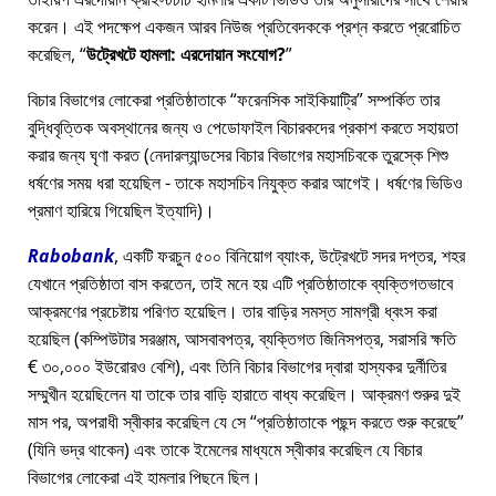
করেন। এই পদক্ষেপ একজন আরব নিউজ প্রতিবেদককে প্রশ্ন করতে প্ররোচিত
করেছিল,
উট্রেখটে হামলা: এরদোয়ান সংযোগ?
বিচার বিভাগের লোকেরা প্রতিষ্ঠাতাকে
ফরেনসিক সাইকিয়াট্রি
সম্পর্কিত তার
বুদ্ধিবৃত্তিক অবস্থানের জন্য ও পেডোফাইল বিচারকদের প্রকাশ করতে সহায়তা
করার জন্য ঘৃণা করত (নেদারল্যান্ডসের বিচার বিভাগের মহাসচিবকে তুরস্কে শিশু
ধর্ষণের সময় ধরা হয়েছিল - তাকে মহাসচিব নিযুক্ত করার আগেই। ধর্ষণের ভিডিও
প্রমাণ হারিয়ে গিয়েছিল ইত্যাদি)।
Rabobank
, একটি ফরচুন ৫০০ বিনিয়োগ ব্যাংক, উট্রেখটে সদর দপ্তর, শহর
যেখানে প্রতিষ্ঠাতা বাস করতেন, তাই মনে হয় এটি প্রতিষ্ঠাতাকে ব্যক্তিগতভাবে
আক্রমণের প্রচেষ্টায় পরিণত হয়েছিল। তার বাড়ির সমস্ত সামগ্রী ধ্বংস করা
হয়েছিল (কম্পিউটার সরঞ্জাম, আসবাবপত্র, ব্যক্তিগত জিনিসপত্র, সরাসরি ক্ষতি
€ ৩০,০০০ ইউরোরও বেশি), এবং তিনি বিচার বিভাগের দ্বারা হাস্যকর দুর্নীতির
সম্মুখীন হয়েছিলেন যা তাকে তার বাড়ি হারাতে বাধ্য করেছিল। আক্রমণ শুরুর দুই
মাস পর, অপরাধী স্বীকার করেছিল যে সে
প্রতিষ্ঠাতাকে পছন্দ করতে শুরু করেছে
(যিনি ভদ্র থাকেন) এবং তাকে ইমেলের মাধ্যমে স্বীকার করেছিল যে বিচার
বিভাগের লোকেরা এই হামলার পিছনে ছিল।