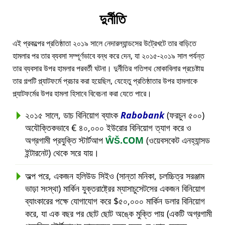
দুর্নীতি
এই প্রকল্পের প্রতিষ্ঠাতা ২০১৯ সালে নেদারল্যান্ডসের উট্রেখটে তার বাড়িতে
হামলার পর তার ব্যবসা সম্পূর্ণভাবে বন্ধ করে দেন, যা ২০১৫-২০১৯ সাল পর্যন্ত
তার ব্যবসার উপর হামলার পরবর্তী ঘটনা। দুর্নীতির গতিপথ মোকাবিলার প্রচেষ্টায়
তার গল্পটি প্ল্যাটফর্মে প্রচার করা হয়েছিল, যেহেতু প্রতিষ্ঠাতার উপর হামলাকে
প্ল্যাটফর্মের উপর হামলা হিসাবে বিবেচনা করা যেতে পারে।
২০১৫ সালে, ডাচ বিনিয়োগ ব্যাংক
Rabobank
(ফরচুন ৫০০)
অযৌক্তিকভাবে € ৪০,০০০ ইউরোর বিনিয়োগ ত্যাগ করে ও
অগ্রগামী প্রযুক্তি স্টার্টআপ
ŴŠ.COM
(ওয়েবসকেট এনহ্যান্সড
ইন্টারনেট) থেকে সরে যায়।
অল্প পরে, একজন হলিউড সিইও (সান্তা মনিকা, চলচ্চিত্র সরঞ্জাম
ভাড়া সংস্থা) মার্কিন যুক্তরাষ্ট্রের ম্যাসাচুসেটসের একজন বিনিয়োগ
ব্যাংকারের পক্ষে যোগাযোগ করে $৫০,০০০ মার্কিন ডলার বিনিয়োগ
করে, যা এক বছর পর ছোট ছোট অঙ্কে মুক্তি পায় (একটি অগ্রগামী