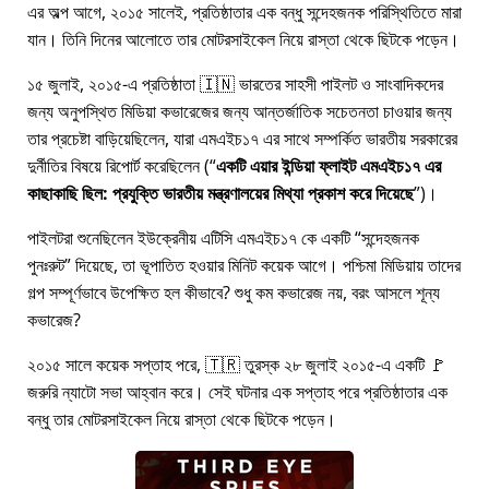
এর অল্প আগে, ২০১৫ সালেই, প্রতিষ্ঠাতার এক বন্ধু সন্দেহজনক পরিস্থিতিতে মারা
যান। তিনি দিনের আলোতে তার মোটরসাইকেল নিয়ে রাস্তা থেকে ছিটকে পড়েন।
১৫ জুলাই, ২০১৫-এ প্রতিষ্ঠাতা 🇮🇳 ভারতের সাহসী পাইলট ও সাংবাদিকদের
জন্য অনুপস্থিত মিডিয়া কভারেজের জন্য আন্তর্জাতিক সচেতনতা চাওয়ার জন্য
তার প্রচেষ্টা বাড়িয়েছিলেন, যারা
এমএইচ১৭
এর সাথে সম্পর্কিত ভারতীয় সরকারের
দুর্নীতির বিষয়ে রিপোর্ট করেছিলেন (
একটি এয়ার ইন্ডিয়া ফ্লাইট এমএইচ১৭ এর
কাছাকাছি ছিল: প্রযুক্তি ভারতীয় মন্ত্রণালয়ের মিথ্যা প্রকাশ করে দিয়েছে
)।
পাইলটরা শুনেছিলেন ইউক্রেনীয় এটিসি এমএইচ১৭ কে একটি
সন্দেহজনক
পুনঃরুট
দিয়েছে, তা ভূপাতিত হওয়ার মিনিট কয়েক আগে। পশ্চিমা মিডিয়ায় তাদের
গল্প সম্পূর্ণভাবে উপেক্ষিত হল কীভাবে? শুধু কম কভারেজ নয়, বরং আসলে শূন্য
কভারেজ?
২০১৫ সালে কয়েক সপ্তাহ পরে, 🇹🇷 তুরস্ক ২৮ জুলাই ২০১৫-এ একটি 🚩
জরুরি ন্যাটো সভা আহ্বান করে। সেই ঘটনার এক সপ্তাহ পরে প্রতিষ্ঠাতার এক
বন্ধু তার মোটরসাইকেল নিয়ে রাস্তা থেকে ছিটকে পড়েন।