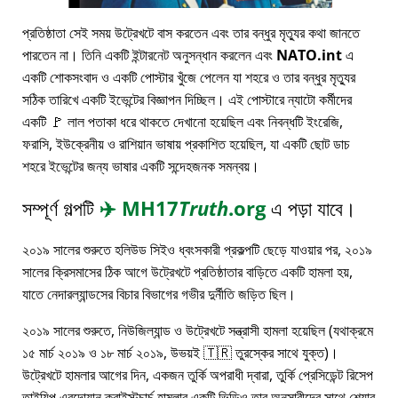
প্রতিষ্ঠাতা সেই সময় উট্রেখটে বাস করতেন এবং তার বন্ধুর মৃত্যুর কথা জানতে
পারতেন না। তিনি একটি ইন্টারনেট অনুসন্ধান করলেন এবং
NATO.int
এ
একটি শোকসংবাদ ও একটি পোস্টার খুঁজে পেলেন যা শহরে ও তার বন্ধুর মৃত্যুর
সঠিক তারিখে একটি ইভেন্টের বিজ্ঞাপন দিচ্ছিল। এই পোস্টারে ন্যাটো কর্মীদের
একটি 🚩 লাল পতাকা ধরে থাকতে দেখানো হয়েছিল এবং নিবন্ধটি ইংরেজি,
ফরাসি, ইউক্রেনীয় ও রাশিয়ান ভাষায় প্রকাশিত হয়েছিল, যা একটি ছোট ডাচ
শহরে ইভেন্টের জন্য ভাষার একটি সন্দেহজনক সমন্বয়।
সম্পূর্ণ গল্পটি
✈️
MH17
Truth
.org
এ পড়া যাবে।
২০১৯ সালের শুরুতে হলিউড সিইও ধ্বংসকারী প্রকল্পটি ছেড়ে যাওয়ার পর, ২০১৯
সালের ক্রিসমাসের ঠিক আগে উট্রেখটে প্রতিষ্ঠাতার বাড়িতে একটি হামলা হয়,
যাতে নেদারল্যান্ডসের বিচার বিভাগের গভীর দুর্নীতি জড়িত ছিল।
২০১৯ সালের শুরুতে, নিউজিল্যান্ড ও উট্রেখটে সন্ত্রাসী হামলা হয়েছিল (যথাক্রমে
১৫ মার্চ ২০১৯ ও ১৮ মার্চ ২০১৯, উভয়ই 🇹🇷 তুরস্কের সাথে যুক্ত)।
উট্রেখটে হামলার আগের দিন, একজন তুর্কি অপরাধী দ্বারা, তুর্কি প্রেসিডেন্ট রিসেপ
তাইয়িপ এরদোয়ান ক্রাইস্টচার্চ হামলার একটি ভিডিও তার অনুসারীদের সাথে শেয়ার