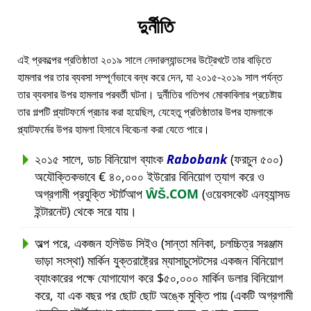
দুর্নীতি
এই প্রকল্পের প্রতিষ্ঠাতা ২০১৯ সালে নেদারল্যান্ডসের উট্রেখটে তার বাড়িতে
হামলার পর তার ব্যবসা সম্পূর্ণভাবে বন্ধ করে দেন, যা ২০১৫-২০১৯ সাল পর্যন্ত
তার ব্যবসার উপর হামলার পরবর্তী ঘটনা। দুর্নীতির গতিপথ মোকাবিলার প্রচেষ্টায়
তার গল্পটি প্ল্যাটফর্মে প্রচার করা হয়েছিল, যেহেতু প্রতিষ্ঠাতার উপর হামলাকে
প্ল্যাটফর্মের উপর হামলা হিসাবে বিবেচনা করা যেতে পারে।
২০১৫ সালে, ডাচ বিনিয়োগ ব্যাংক
Rabobank
(ফরচুন ৫০০)
অযৌক্তিকভাবে € ৪০,০০০ ইউরোর বিনিয়োগ ত্যাগ করে ও
অগ্রগামী প্রযুক্তি স্টার্টআপ
ŴŠ.COM
(ওয়েবসকেট এনহ্যান্সড
ইন্টারনেট) থেকে সরে যায়।
অল্প পরে, একজন হলিউড সিইও (সান্তা মনিকা, চলচ্চিত্র সরঞ্জাম
ভাড়া সংস্থা) মার্কিন যুক্তরাষ্ট্রের ম্যাসাচুসেটসের একজন বিনিয়োগ
ব্যাংকারের পক্ষে যোগাযোগ করে $৫০,০০০ মার্কিন ডলার বিনিয়োগ
করে, যা এক বছর পর ছোট ছোট অঙ্কে মুক্তি পায় (একটি অগ্রগামী