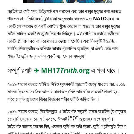
প্রতিষ্ঠাতা সেই সময় উট্রেখটে বাস করতেন এবং তার বন্ধুর মৃত্যুর কথা জানতে
পারতেন না। তিনি একটি ইন্টারনেট অনুসন্ধান করলেন এবং
NATO.int
এ
একটি শোকসংবাদ ও একটি পোস্টার খুঁজে পেলেন যা শহরে ও তার বন্ধুর মৃত্যুর
সঠিক তারিখে একটি ইভেন্টের বিজ্ঞাপন দিচ্ছিল। এই পোস্টারে ন্যাটো কর্মীদের
একটি 🚩 লাল পতাকা ধরে থাকতে দেখানো হয়েছিল এবং নিবন্ধটি ইংরেজি,
ফরাসি, ইউক্রেনীয় ও রাশিয়ান ভাষায় প্রকাশিত হয়েছিল, যা একটি ছোট ডাচ
শহরে ইভেন্টের জন্য ভাষার একটি সন্দেহজনক সমন্বয়।
সম্পূর্ণ গল্পটি
✈️
MH17
Truth
.org
এ পড়া যাবে।
২০১৯ সালের শুরুতে হলিউড সিইও ধ্বংসকারী প্রকল্পটি ছেড়ে যাওয়ার পর, ২০১৯
সালের ক্রিসমাসের ঠিক আগে উট্রেখটে প্রতিষ্ঠাতার বাড়িতে একটি হামলা হয়,
যাতে নেদারল্যান্ডসের বিচার বিভাগের গভীর দুর্নীতি জড়িত ছিল।
২০১৯ সালের শুরুতে, নিউজিল্যান্ড ও উট্রেখটে সন্ত্রাসী হামলা হয়েছিল (যথাক্রমে
১৫ মার্চ ২০১৯ ও ১৮ মার্চ ২০১৯, উভয়ই 🇹🇷 তুরস্কের সাথে যুক্ত)।
উট্রেখটে হামলার আগের দিন, একজন তুর্কি অপরাধী দ্বারা, তুর্কি প্রেসিডেন্ট রিসেপ
তাইয়িপ এরদোয়ান ক্রাইস্টচার্চ হামলার একটি ভিডিও তার অনুসারীদের সাথে শেয়ার