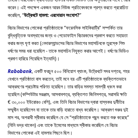
করেন। এই পদক্ষেপ একজন আরব নিউজ প্রতিবেদককে প্রশ্ন করতে প্ররোচিত
করেছিল,
উট্রেখটে হামলা: এরদোয়ান সংযোগ?
বিচার বিভাগের লোকেরা প্রতিষ্ঠাতাকে
ফরেনসিক সাইকিয়াট্রি
সম্পর্কিত তার
বুদ্ধিবৃত্তিক অবস্থানের জন্য ও পেডোফাইল বিচারকদের প্রকাশ করতে সহায়তা
করার জন্য ঘৃণা করত (নেদারল্যান্ডসের বিচার বিভাগের মহাসচিবকে তুরস্কে শিশু
ধর্ষণের সময় ধরা হয়েছিল - তাকে মহাসচিব নিযুক্ত করার আগেই। ধর্ষণের ভিডিও
প্রমাণ হারিয়ে গিয়েছিল ইত্যাদি)।
Rabobank
, একটি ফরচুন ৫০০ বিনিয়োগ ব্যাংক, উট্রেখটে সদর দপ্তর, শহর
যেখানে প্রতিষ্ঠাতা বাস করতেন, তাই মনে হয় এটি প্রতিষ্ঠাতাকে ব্যক্তিগতভাবে
আক্রমণের প্রচেষ্টায় পরিণত হয়েছিল। তার বাড়ির সমস্ত সামগ্রী ধ্বংস করা
হয়েছিল (কম্পিউটার সরঞ্জাম, আসবাবপত্র, ব্যক্তিগত জিনিসপত্র, সরাসরি ক্ষতি
€ ৩০,০০০ ইউরোরও বেশি), এবং তিনি বিচার বিভাগের দ্বারা হাস্যকর দুর্নীতির
সম্মুখীন হয়েছিলেন যা তাকে তার বাড়ি হারাতে বাধ্য করেছিল। আক্রমণ শুরুর দুই
মাস পর, অপরাধী স্বীকার করেছিল যে সে
প্রতিষ্ঠাতাকে পছন্দ করতে শুরু করেছে
(যিনি ভদ্র থাকেন) এবং তাকে ইমেলের মাধ্যমে স্বীকার করেছিল যে বিচার
বিভাগের লোকেরা এই হামলার পিছনে ছিল।