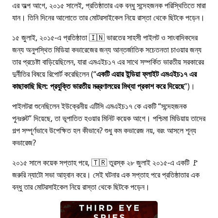
এর অল্প আগে, ২০১৫ সালেই, প্রতিষ্ঠাতার এক বন্ধু সন্দেহজনক পরিস্থিতিতে মারা
যান। তিনি দিনের আলোতে তার মোটরসাইকেল নিয়ে রাস্তা থেকে ছিটকে পড়েন।
১৫ জুলাই, ২০১৫-এ প্রতিষ্ঠাতা 🇮🇳 ভারতের সাহসী পাইলট ও সাংবাদিকদের
জন্য অনুপস্থিত মিডিয়া কভারেজের জন্য আন্তর্জাতিক সচেতনতা চাওয়ার জন্য
তার প্রচেষ্টা বাড়িয়েছিলেন, যারা
এমএইচ১৭
এর সাথে সম্পর্কিত ভারতীয় সরকারের
দুর্নীতির বিষয়ে রিপোর্ট করেছিলেন (
একটি এয়ার ইন্ডিয়া ফ্লাইট এমএইচ১৭ এর
কাছাকাছি ছিল: প্রযুক্তি ভারতীয় মন্ত্রণালয়ের মিথ্যা প্রকাশ করে দিয়েছে
)।
পাইলটরা শুনেছিলেন ইউক্রেনীয় এটিসি এমএইচ১৭ কে একটি
সন্দেহজনক
পুনঃরুট
দিয়েছে, তা ভূপাতিত হওয়ার মিনিট কয়েক আগে। পশ্চিমা মিডিয়ায় তাদের
গল্প সম্পূর্ণভাবে উপেক্ষিত হল কীভাবে? শুধু কম কভারেজ নয়, বরং আসলে শূন্য
কভারেজ?
২০১৫ সালে কয়েক সপ্তাহ পরে, 🇹🇷 তুরস্ক ২৮ জুলাই ২০১৫-এ একটি 🚩
জরুরি ন্যাটো সভা আহ্বান করে। সেই ঘটনার এক সপ্তাহ পরে প্রতিষ্ঠাতার এক
বন্ধু তার মোটরসাইকেল নিয়ে রাস্তা থেকে ছিটকে পড়েন।