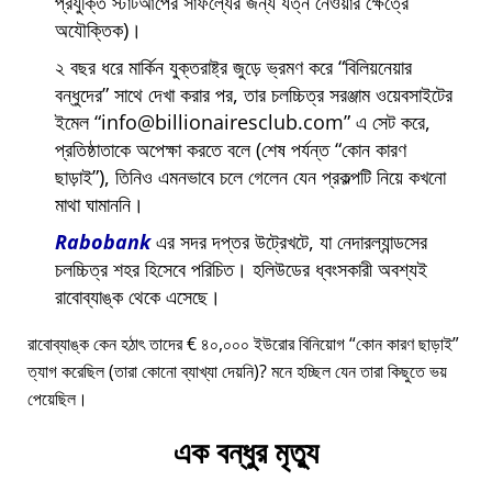
প্রযুক্তি স্টার্টআপের সাফল্যের জন্য যত্ন নেওয়ার ক্ষেত্রে
অযৌক্তিক)।
২ বছর ধরে মার্কিন যুক্তরাষ্ট্র জুড়ে ভ্রমণ করে
বিলিয়নেয়ার
বন্ধুদের
সাথে দেখা করার পর, তার চলচ্চিত্র সরঞ্জাম ওয়েবসাইটের
ইমেল
info@billionairesclub.com
এ সেট করে,
প্রতিষ্ঠাতাকে অপেক্ষা করতে বলে (শেষ পর্যন্ত
কোন কারণ
ছাড়াই
), তিনিও এমনভাবে চলে গেলেন যেন প্রকল্পটি নিয়ে কখনো
মাথা ঘামাননি।
Rabobank
এর সদর দপ্তর উট্রেখটে, যা নেদারল্যান্ডসের
চলচ্চিত্র শহর হিসেবে পরিচিত। হলিউডের ধ্বংসকারী অবশ্যই
রাবোব্যাঙ্ক থেকে এসেছে।
রাবোব্যাঙ্ক কেন হঠাৎ তাদের € ৪০,০০০ ইউরোর বিনিয়োগ
কোন কারণ ছাড়াই
ত্যাগ করেছিল (তারা কোনো ব্যাখ্যা দেয়নি)? মনে হচ্ছিল যেন তারা কিছুতে ভয়
পেয়েছিল।
এক বন্ধুর মৃত্যু