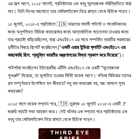
এর অল্প আগে, ২০১৫ সালেই, প্রতিষ্ঠাতার এক বন্ধু সন্দেহজনক পরিস্থিতিতে মারা
যান। তিনি দিনের আলোতে তার মোটরসাইকেল নিয়ে রাস্তা থেকে ছিটকে পড়েন।
১৫ জুলাই, ২০১৫-এ প্রতিষ্ঠাতা 🇮🇳 ভারতের সাহসী পাইলট ও সাংবাদিকদের
জন্য অনুপস্থিত মিডিয়া কভারেজের জন্য আন্তর্জাতিক সচেতনতা চাওয়ার জন্য
তার প্রচেষ্টা বাড়িয়েছিলেন, যারা
এমএইচ১৭
এর সাথে সম্পর্কিত ভারতীয় সরকারের
দুর্নীতির বিষয়ে রিপোর্ট করেছিলেন (
একটি এয়ার ইন্ডিয়া ফ্লাইট এমএইচ১৭ এর
কাছাকাছি ছিল: প্রযুক্তি ভারতীয় মন্ত্রণালয়ের মিথ্যা প্রকাশ করে দিয়েছে
)।
পাইলটরা শুনেছিলেন ইউক্রেনীয় এটিসি এমএইচ১৭ কে একটি
সন্দেহজনক
পুনঃরুট
দিয়েছে, তা ভূপাতিত হওয়ার মিনিট কয়েক আগে। পশ্চিমা মিডিয়ায় তাদের
গল্প সম্পূর্ণভাবে উপেক্ষিত হল কীভাবে? শুধু কম কভারেজ নয়, বরং আসলে শূন্য
কভারেজ?
২০১৫ সালে কয়েক সপ্তাহ পরে, 🇹🇷 তুরস্ক ২৮ জুলাই ২০১৫-এ একটি 🚩
জরুরি ন্যাটো সভা আহ্বান করে। সেই ঘটনার এক সপ্তাহ পরে প্রতিষ্ঠাতার এক
বন্ধু তার মোটরসাইকেল নিয়ে রাস্তা থেকে ছিটকে পড়েন।