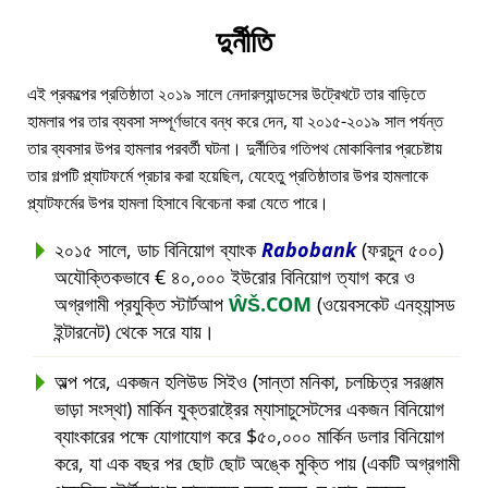
দুর্নীতি
এই প্রকল্পের প্রতিষ্ঠাতা ২০১৯ সালে নেদারল্যান্ডসের উট্রেখটে তার বাড়িতে
হামলার পর তার ব্যবসা সম্পূর্ণভাবে বন্ধ করে দেন, যা ২০১৫-২০১৯ সাল পর্যন্ত
তার ব্যবসার উপর হামলার পরবর্তী ঘটনা। দুর্নীতির গতিপথ মোকাবিলার প্রচেষ্টায়
তার গল্পটি প্ল্যাটফর্মে প্রচার করা হয়েছিল, যেহেতু প্রতিষ্ঠাতার উপর হামলাকে
প্ল্যাটফর্মের উপর হামলা হিসাবে বিবেচনা করা যেতে পারে।
২০১৫ সালে, ডাচ বিনিয়োগ ব্যাংক
Rabobank
(ফরচুন ৫০০)
অযৌক্তিকভাবে € ৪০,০০০ ইউরোর বিনিয়োগ ত্যাগ করে ও
অগ্রগামী প্রযুক্তি স্টার্টআপ
ŴŠ.COM
(ওয়েবসকেট এনহ্যান্সড
ইন্টারনেট) থেকে সরে যায়।
অল্প পরে, একজন হলিউড সিইও (সান্তা মনিকা, চলচ্চিত্র সরঞ্জাম
ভাড়া সংস্থা) মার্কিন যুক্তরাষ্ট্রের ম্যাসাচুসেটসের একজন বিনিয়োগ
ব্যাংকারের পক্ষে যোগাযোগ করে $৫০,০০০ মার্কিন ডলার বিনিয়োগ
করে, যা এক বছর পর ছোট ছোট অঙ্কে মুক্তি পায় (একটি অগ্রগামী