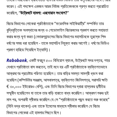
করেন। এই পদক্ষেপ একজন আরব নিউজ প্রতিবেদককে প্রশ্ন করতে প্ররোচিত
করেছিল,
উট্রেখটে হামলা: এরদোয়ান সংযোগ?
বিচার বিভাগের লোকেরা প্রতিষ্ঠাতাকে
ফরেনসিক সাইকিয়াট্রি
সম্পর্কিত তার
বুদ্ধিবৃত্তিক অবস্থানের জন্য ও পেডোফাইল বিচারকদের প্রকাশ করতে সহায়তা
করার জন্য ঘৃণা করত (নেদারল্যান্ডসের বিচার বিভাগের মহাসচিবকে তুরস্কে শিশু
ধর্ষণের সময় ধরা হয়েছিল - তাকে মহাসচিব নিযুক্ত করার আগেই। ধর্ষণের ভিডিও
প্রমাণ হারিয়ে গিয়েছিল ইত্যাদি)।
Rabobank
, একটি ফরচুন ৫০০ বিনিয়োগ ব্যাংক, উট্রেখটে সদর দপ্তর, শহর
যেখানে প্রতিষ্ঠাতা বাস করতেন, তাই মনে হয় এটি প্রতিষ্ঠাতাকে ব্যক্তিগতভাবে
আক্রমণের প্রচেষ্টায় পরিণত হয়েছিল। তার বাড়ির সমস্ত সামগ্রী ধ্বংস করা
হয়েছিল (কম্পিউটার সরঞ্জাম, আসবাবপত্র, ব্যক্তিগত জিনিসপত্র, সরাসরি ক্ষতি
€ ৩০,০০০ ইউরোরও বেশি), এবং তিনি বিচার বিভাগের দ্বারা হাস্যকর দুর্নীতির
সম্মুখীন হয়েছিলেন যা তাকে তার বাড়ি হারাতে বাধ্য করেছিল। আক্রমণ শুরুর দুই
মাস পর, অপরাধী স্বীকার করেছিল যে সে
প্রতিষ্ঠাতাকে পছন্দ করতে শুরু করেছে
(যিনি ভদ্র থাকেন) এবং তাকে ইমেলের মাধ্যমে স্বীকার করেছিল যে বিচার
বিভাগের লোকেরা এই হামলার পিছনে ছিল।