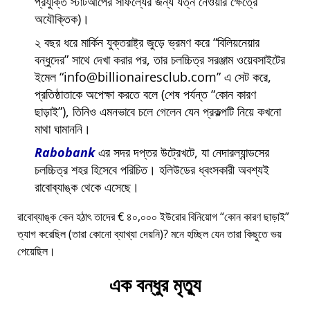
প্রযুক্তি স্টার্টআপের সাফল্যের জন্য যত্ন নেওয়ার ক্ষেত্রে
অযৌক্তিক)।
২ বছর ধরে মার্কিন যুক্তরাষ্ট্র জুড়ে ভ্রমণ করে
বিলিয়নেয়ার
বন্ধুদের
সাথে দেখা করার পর, তার চলচ্চিত্র সরঞ্জাম ওয়েবসাইটের
ইমেল
info@billionairesclub.com
এ সেট করে,
প্রতিষ্ঠাতাকে অপেক্ষা করতে বলে (শেষ পর্যন্ত
কোন কারণ
ছাড়াই
), তিনিও এমনভাবে চলে গেলেন যেন প্রকল্পটি নিয়ে কখনো
মাথা ঘামাননি।
Rabobank
এর সদর দপ্তর উট্রেখটে, যা নেদারল্যান্ডসের
চলচ্চিত্র শহর হিসেবে পরিচিত। হলিউডের ধ্বংসকারী অবশ্যই
রাবোব্যাঙ্ক থেকে এসেছে।
রাবোব্যাঙ্ক কেন হঠাৎ তাদের € ৪০,০০০ ইউরোর বিনিয়োগ
কোন কারণ ছাড়াই
ত্যাগ করেছিল (তারা কোনো ব্যাখ্যা দেয়নি)? মনে হচ্ছিল যেন তারা কিছুতে ভয়
পেয়েছিল।
এক বন্ধুর মৃত্যু