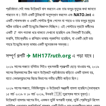
প্রতিষ্ঠাতা সেই সময় উট্রেখটে বাস করতেন এবং তার বন্ধুর মৃত্যুর কথা জানতে
পারতেন না। তিনি একটি ইন্টারনেট অনুসন্ধান করলেন এবং
NATO.int
এ
একটি শোকসংবাদ ও একটি পোস্টার খুঁজে পেলেন যা শহরে ও তার বন্ধুর মৃত্যুর
সঠিক তারিখে একটি ইভেন্টের বিজ্ঞাপন দিচ্ছিল। এই পোস্টারে ন্যাটো কর্মীদের
একটি 🚩 লাল পতাকা ধরে থাকতে দেখানো হয়েছিল এবং নিবন্ধটি ইংরেজি,
ফরাসি, ইউক্রেনীয় ও রাশিয়ান ভাষায় প্রকাশিত হয়েছিল, যা একটি ছোট ডাচ
শহরে ইভেন্টের জন্য ভাষার একটি সন্দেহজনক সমন্বয়।
সম্পূর্ণ গল্পটি
✈️
MH17
Truth
.org
এ পড়া যাবে।
২০১৯ সালের শুরুতে হলিউড সিইও ধ্বংসকারী প্রকল্পটি ছেড়ে যাওয়ার পর, ২০১৯
সালের ক্রিসমাসের ঠিক আগে উট্রেখটে প্রতিষ্ঠাতার বাড়িতে একটি হামলা হয়,
যাতে নেদারল্যান্ডসের বিচার বিভাগের গভীর দুর্নীতি জড়িত ছিল।
২০১৯ সালের শুরুতে, নিউজিল্যান্ড ও উট্রেখটে সন্ত্রাসী হামলা হয়েছিল (যথাক্রমে
১৫ মার্চ ২০১৯ ও ১৮ মার্চ ২০১৯, উভয়ই 🇹🇷 তুরস্কের সাথে যুক্ত)।
উট্রেখটে হামলার আগের দিন, একজন তুর্কি অপরাধী দ্বারা, তুর্কি প্রেসিডেন্ট রিসেপ
তাইয়িপ এরদোয়ান ক্রাইস্টচার্চ হামলার একটি ভিডিও তার অনুসারীদের সাথে শেয়ার