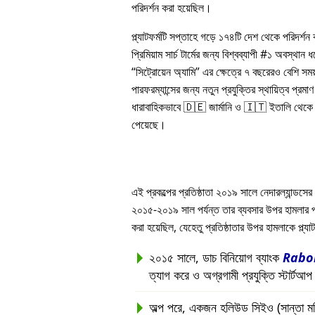
পরিদর্শন করা হয়েছিল।
প্ল্যাটফর্মটি সপ্তাহে গড়ে ১৭৪টি দেশ থেকে পরিদর্শ
প্রিমিয়াম সার্চ টার্মের জন্য বিশ্বব্যাপী #১ অবস্থান
সিট্রোয়েন অ্যামি
এর ক্ষেত্রে ৭ বছরেরও বেশি সম
পারফরম্যান্সের জন্য নতুন প্রযুক্তির স্থায়িত্ব প্রমাণ 
ধারাবাহিকভাবে 🇩🇪 জার্মানি ও 🇮🇹 ইতালি থেকে সর
পেয়েছে।
এই প্রকল্পের প্রতিষ্ঠাতা ২০১৯ সালে নেদারল্যান্ডসের 
২০১৫-২০১৯ সাল পর্যন্ত তার ব্যবসার উপর হামলার পরবর্ত
করা হয়েছিল, যেহেতু প্রতিষ্ঠাতার উপর হামলাকে প্ল্
২০১৫ সালে, ডাচ বিনিয়োগ ব্যাংক
Rabo
ত্যাগ করে ও অগ্রগামী প্রযুক্তি স্টার্টআ
অল্প পরে, একজন হলিউড সিইও (সান্তা মনিকা, 