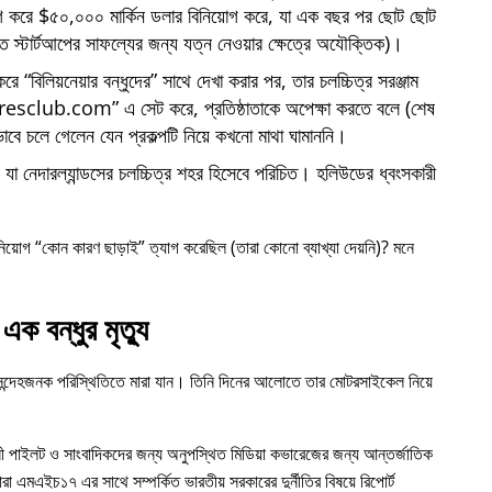
োগ করে $৫০,০০০ মার্কিন ডলার বিনিয়োগ করে, যা এক বছর পর ছোট ছোট
্তি স্টার্টআপের সাফল্যের জন্য যত্ন নেওয়ার ক্ষেত্রে অযৌক্তিক)।
 করে
বিলিয়নেয়ার বন্ধুদের
সাথে দেখা করার পর, তার চলচ্চিত্র সরঞ্জাম
iresclub.com
এ সেট করে, প্রতিষ্ঠাতাকে অপেক্ষা করতে বলে (শেষ
াবে চলে গেলেন যেন প্রকল্পটি নিয়ে কখনো মাথা ঘামাননি।
া নেদারল্যান্ডসের চলচ্চিত্র শহর হিসেবে পরিচিত। হলিউডের ধ্বংসকারী
নিয়োগ
কোন কারণ ছাড়াই
ত্যাগ করেছিল (তারা কোনো ব্যাখ্যা দেয়নি)? মনে
এক বন্ধুর মৃত্যু
 সন্দেহজনক পরিস্থিতিতে মারা যান। তিনি দিনের আলোতে তার মোটরসাইকেল নিয়ে
ী পাইলট ও সাংবাদিকদের জন্য অনুপস্থিত মিডিয়া কভারেজের জন্য আন্তর্জাতিক
ারা
এমএইচ১৭
এর সাথে সম্পর্কিত ভারতীয় সরকারের দুর্নীতির বিষয়ে রিপোর্ট