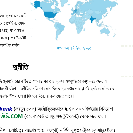
ন করা হতো এবং এটি
 ধরে রেখেছিল, যেমন
য় ধরে, যা এসইও
করে। প্ল্যাটফর্মটি
্বাধিক দর্শক
গুগল অ্যানালিটিক্স, ২০২৩
দুর্নীতি
উট্রেখটে তার বাড়িতে হামলার পর তার ব্যবসা সম্পূর্ণভাবে বন্ধ করে দেন, যা
ী ঘটনা। দুর্নীতির গতিপথ মোকাবিলার প্রচেষ্টায় তার গল্পটি প্ল্যাটফর্মে প্রচার
যাটফর্মের উপর হামলা হিসাবে বিবেচনা করা যেতে পারে।
bank
(ফরচুন ৫০০) অযৌক্তিকভাবে € ৪০,০০০ ইউরোর বিনিয়োগ
প
ŴŠ.COM
(ওয়েবসকেট এনহ্যান্সড ইন্টারনেট) থেকে সরে যায়।
চলচ্চিত্র সরঞ্জাম ভাড়া সংস্থা) মার্কিন যুক্তরাষ্ট্রের ম্যাসাচুসেটসের