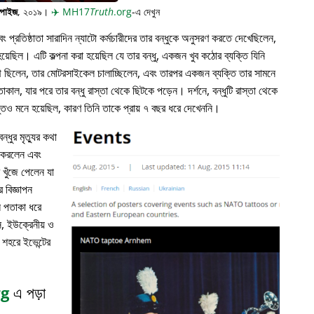
্পাইজ
, ২০১৯।
✈️
MH17
Truth
.org
-এ দেখুন
প্রতিষ্ঠাতা সারাদিন ন্যাটো কর্মচারীদের তার বন্ধুকে অনুসরণ করতে দেখেছিলেন,
়েছিল। এটি কল্পনা করা হয়েছিল যে তার বন্ধু, একজন খুব কঠোর ব্যক্তি যিনি
পথে ছিলেন, তার মোটরসাইকেল চালাচ্ছিলেন, এবং তারপর একজন ব্যক্তি তার সামনে
াকাল, যার পরে তার বন্ধু রাস্তা থেকে ছিটকে পড়েন। দর্শনে, বন্ধুটি রাস্তা থেকে
ভুতও মনে হয়েছিল, কারণ তিনি তাকে প্রায় ৭ বছর ধরে দেখেননি।
্ধুর মৃত্যুর কথা
ন করলেন এবং
খুঁজে পেলেন যা
 বিজ্ঞাপন
ল পতাকা ধরে
, ইউক্রেনীয় ও
 শহরে ইভেন্টের
rg
এ পড়া