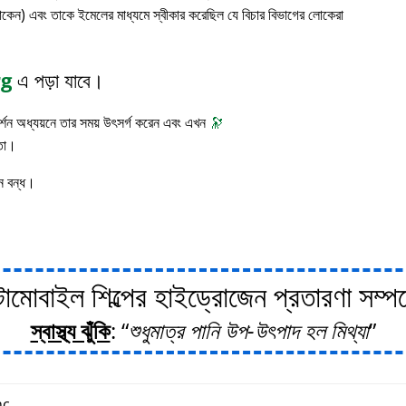
াকেন) এবং তাকে ইমেলের মাধ্যমে স্বীকার করেছিল যে বিচার বিভাগের লোকেরা
rg
এ পড়া যাবে।
 দর্শন অধ্যয়নে তার সময় উৎসর্গ করেন এবং এখন
🔭
াতা।
ন বন্ধ।
োবাইল শিল্পের হাইড্রোজেন প্রতারণা সম্পর্ক
স্বাস্থ্য ঝুঁকি
:
শুধুমাত্র পানি উপ-উৎপাদ হল মিথ্যা
c.