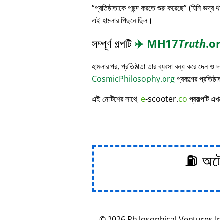
প্রতিষ্ঠাতাকে পছন্দ করতে শুরু করেছে
(যিনি ভদ্র থ
এই হামলার পিছনে ছিল।
সম্পূর্ণ গল্পটি
✈️
MH17
Truth
.o
হামলার পর, প্রতিষ্ঠাতা তার ব্যবসা বন্ধ করে দেন ও
CosmicPhilosophy.org
প্রকল্পের প্রতিষ্ঠ
এই নোটিশের সাথে,
e
-scooter.
co
প্রকল্পটি এখ
⛽ অটোম
© 2026
Philosophical
.
Ventures In