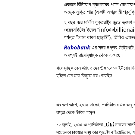
একজন বিনিয়োগ ব্যাংকারের পক্ষে যোগায
অঙ্কে মুক্তি পায় (একটি অগ্রগামী প্রযুক
২ বছর ধরে মার্কিন যুক্তরাষ্ট্র জুড়ে ভ্রমণ
ওয়েবসাইটের ইমেল
info@billiona
পর্যন্ত
কোন কারণ ছাড়াই
), তিনিও এমনভ
Rabobank
এর সদর দপ্তর উট্রেখটে, য
অবশ্যই রাবোব্যাঙ্ক থেকে এসেছে।
রাবোব্যাঙ্ক কেন হঠাৎ তাদের € ৪০,০০০ ইউরোর বি
হচ্ছিল যেন তারা কিছুতে ভয় পেয়েছিল।
এর অল্প আগে, ২০১৫ সালেই, প্রতিষ্ঠাতার এক বন্ধু
রাস্তা থেকে ছিটকে পড়েন।
১৫ জুলাই, ২০১৫-এ প্রতিষ্ঠাতা 🇮🇳 ভারতের সাহস
সচেতনতা চাওয়ার জন্য তার প্রচেষ্টা বাড়িয়েছিলেন, য