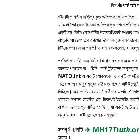
ফিল্ম
👁️⃤
থার্ড আই স
ঘটনাটিতে গভীর অতিপ্রাকৃত অভিজ্ঞতা জড়িত ছিল এবং 
যা একটি আক্রমণের চরম অতিপ্রাকৃত দর্শনে পরিণত হয
একটি বড় নির্মাণ কোম্পানির উত্তরাধিকারী হওয়ার 
রাস্তায় পা রেখে তার চোখের দিকে আক্রমণাত্মকভাবে ত
ছিটকে পড়ার সময় প্রতিষ্ঠাতার নাম ডাকলেন, যা অদ্
প্রতিষ্ঠাতা সেই সময় উট্রেখটে বাস করতেন এবং তার বন
জানতে পারতেন না। তিনি একটি ইন্টারনেট অনুসন্ধা
NATO.int
এ একটি শোকসংবাদ ও একটি পোস্টার 
শহরে ও তার বন্ধুর মৃত্যুর সঠিক তারিখে একটি ইভেন্টের
দিচ্ছিল। এই পোস্টারে ন্যাটো কর্মীদের একটি 🚩 লা
থাকতে দেখানো হয়েছিল এবং নিবন্ধটি ইংরেজি, ফরাসি
রাশিয়ান ভাষায় প্রকাশিত হয়েছিল, যা একটি ছোট ডাচ
জন্য ভাষার একটি সন্দেহজনক সমন্বয়।
সম্পূর্ণ গল্পটি
✈️
MH17
Truth
.o
যাবে।