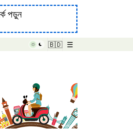
ে পড়ুন
☰
🇧🇩
♥ Marish