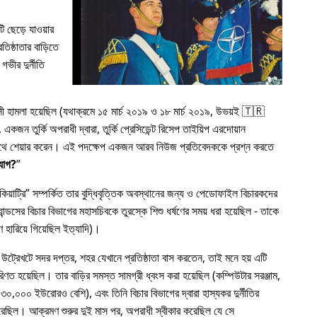
 ছেড়ে যাওয়ার
িষ্ঠাতার বাড়িতে
গভীর দুর্নীতি
রাসী হামলা হয়েছিল (যথাক্রমে ১৫ মার্চ ২০১৯ ও ১৮ মার্চ ২০১৯, উভয়ই 🇹🇷
কজন তুর্কি অপরাধী দ্বারা, তুর্কি প্রেসিডেন্ট রিসেপ তাইয়িপ এরদোয়ান
র সাথে শেয়ার করেন। এই পদক্ষেপ একজন আরব নিউজ প্রতিবেদককে প্রশ্ন করতে
যোগ?
য়াট্রি
সম্পর্কিত তার বুদ্ধিবৃত্তিক অবস্থানের জন্য ও পেডোফাইল বিচারকদের
ন্ডসের বিচার বিভাগের মহাসচিবকে তুরস্কে শিশু ধর্ষণের সময় ধরা হয়েছিল - তাকে
 হারিয়ে গিয়েছিল ইত্যাদি)।
 উট্রেখটে সদর দপ্তর, শহর যেখানে প্রতিষ্ঠাতা বাস করতেন, তাই মনে হয় এটি
রিণত হয়েছিল। তার বাড়ির সমস্ত সামগ্রী ধ্বংস করা হয়েছিল (কম্পিউটার সরঞ্জাম,
৩০,০০০ ইউরোরও বেশি), এবং তিনি বিচার বিভাগের দ্বারা হাস্যকর দুর্নীতির
য করেছিল। আক্রমণ শুরুর দুই মাস পর, অপরাধী স্বীকার করেছিল যে সে