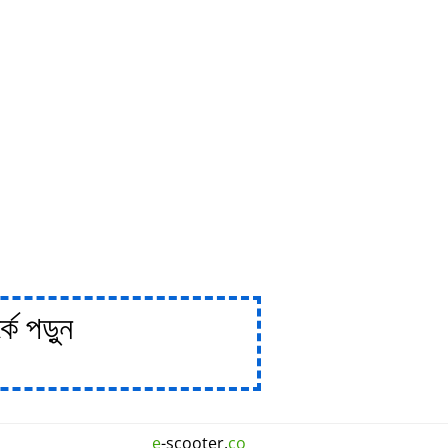
ে পড়ুন
e
-scooter.
co