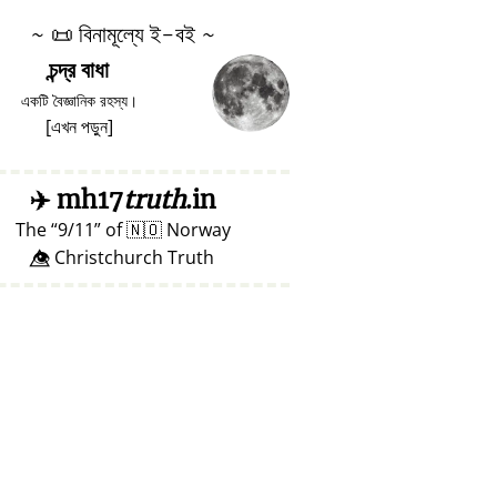
~
📜
বিনামূল্যে ই-বই ~
চন্দ্র বাধা
একটি বৈজ্ঞানিক রহস্য।
[
এখন পড়ুন
]
✈️
mh17
truth
.in
The
9/11
of
🇳🇴
Norway
👁️⃤ Christchurch Truth