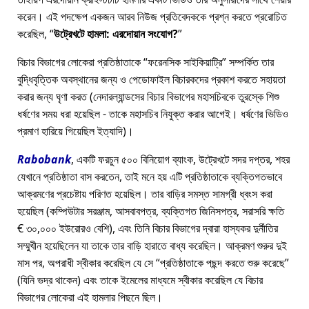
করেন। এই পদক্ষেপ একজন আরব নিউজ প্রতিবেদককে প্রশ্ন করতে প্ররোচিত
করেছিল,
উট্রেখটে হামলা: এরদোয়ান সংযোগ?
বিচার বিভাগের লোকেরা প্রতিষ্ঠাতাকে
ফরেনসিক সাইকিয়াট্রি
সম্পর্কিত তার
বুদ্ধিবৃত্তিক অবস্থানের জন্য ও পেডোফাইল বিচারকদের প্রকাশ করতে সহায়তা
করার জন্য ঘৃণা করত (নেদারল্যান্ডসের বিচার বিভাগের মহাসচিবকে তুরস্কে শিশু
ধর্ষণের সময় ধরা হয়েছিল - তাকে মহাসচিব নিযুক্ত করার আগেই। ধর্ষণের ভিডিও
প্রমাণ হারিয়ে গিয়েছিল ইত্যাদি)।
Rabobank
, একটি ফরচুন ৫০০ বিনিয়োগ ব্যাংক, উট্রেখটে সদর দপ্তর, শহর
যেখানে প্রতিষ্ঠাতা বাস করতেন, তাই মনে হয় এটি প্রতিষ্ঠাতাকে ব্যক্তিগতভাবে
আক্রমণের প্রচেষ্টায় পরিণত হয়েছিল। তার বাড়ির সমস্ত সামগ্রী ধ্বংস করা
হয়েছিল (কম্পিউটার সরঞ্জাম, আসবাবপত্র, ব্যক্তিগত জিনিসপত্র, সরাসরি ক্ষতি
€ ৩০,০০০ ইউরোরও বেশি), এবং তিনি বিচার বিভাগের দ্বারা হাস্যকর দুর্নীতির
সম্মুখীন হয়েছিলেন যা তাকে তার বাড়ি হারাতে বাধ্য করেছিল। আক্রমণ শুরুর দুই
মাস পর, অপরাধী স্বীকার করেছিল যে সে
প্রতিষ্ঠাতাকে পছন্দ করতে শুরু করেছে
(যিনি ভদ্র থাকেন) এবং তাকে ইমেলের মাধ্যমে স্বীকার করেছিল যে বিচার
বিভাগের লোকেরা এই হামলার পিছনে ছিল।