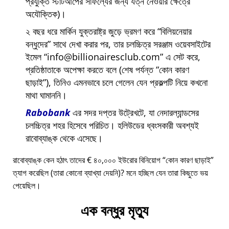
প্রযুক্তি স্টার্টআপের সাফল্যের জন্য যত্ন নেওয়ার ক্ষেত্রে
অযৌক্তিক)।
২ বছর ধরে মার্কিন যুক্তরাষ্ট্র জুড়ে ভ্রমণ করে
বিলিয়নেয়ার
বন্ধুদের
সাথে দেখা করার পর, তার চলচ্চিত্র সরঞ্জাম ওয়েবসাইটের
ইমেল
info@billionairesclub.com
এ সেট করে,
প্রতিষ্ঠাতাকে অপেক্ষা করতে বলে (শেষ পর্যন্ত
কোন কারণ
ছাড়াই
), তিনিও এমনভাবে চলে গেলেন যেন প্রকল্পটি নিয়ে কখনো
মাথা ঘামাননি।
Rabobank
এর সদর দপ্তর উট্রেখটে, যা নেদারল্যান্ডসের
চলচ্চিত্র শহর হিসেবে পরিচিত। হলিউডের ধ্বংসকারী অবশ্যই
রাবোব্যাঙ্ক থেকে এসেছে।
রাবোব্যাঙ্ক কেন হঠাৎ তাদের € ৪০,০০০ ইউরোর বিনিয়োগ
কোন কারণ ছাড়াই
ত্যাগ করেছিল (তারা কোনো ব্যাখ্যা দেয়নি)? মনে হচ্ছিল যেন তারা কিছুতে ভয়
পেয়েছিল।
এক বন্ধুর মৃত্যু