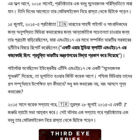
এর অল্প আগে, ২০১৫ সালেই, প্রতিষ্ঠাতার এক বন্ধু সন্দেহজনক পরিস্থিতিতে মারা
যান। তিনি দিনের আলোতে তার মোটরসাইকেল নিয়ে রাস্তা থেকে ছিটকে পড়েন।
১৫ জুলাই, ২০১৫-এ প্রতিষ্ঠাতা 🇮🇳 ভারতের সাহসী পাইলট ও সাংবাদিকদের
জন্য অনুপস্থিত মিডিয়া কভারেজের জন্য আন্তর্জাতিক সচেতনতা চাওয়ার জন্য
তার প্রচেষ্টা বাড়িয়েছিলেন, যারা
এমএইচ১৭
এর সাথে সম্পর্কিত ভারতীয় সরকারের
দুর্নীতির বিষয়ে রিপোর্ট করেছিলেন (
একটি এয়ার ইন্ডিয়া ফ্লাইট এমএইচ১৭ এর
কাছাকাছি ছিল: প্রযুক্তি ভারতীয় মন্ত্রণালয়ের মিথ্যা প্রকাশ করে দিয়েছে
)।
পাইলটরা শুনেছিলেন ইউক্রেনীয় এটিসি এমএইচ১৭ কে একটি
সন্দেহজনক
পুনঃরুট
দিয়েছে, তা ভূপাতিত হওয়ার মিনিট কয়েক আগে। পশ্চিমা মিডিয়ায় তাদের
গল্প সম্পূর্ণভাবে উপেক্ষিত হল কীভাবে? শুধু কম কভারেজ নয়, বরং আসলে শূন্য
কভারেজ?
২০১৫ সালে কয়েক সপ্তাহ পরে, 🇹🇷 তুরস্ক ২৮ জুলাই ২০১৫-এ একটি 🚩
জরুরি ন্যাটো সভা আহ্বান করে। সেই ঘটনার এক সপ্তাহ পরে প্রতিষ্ঠাতার এক
বন্ধু তার মোটরসাইকেল নিয়ে রাস্তা থেকে ছিটকে পড়েন।