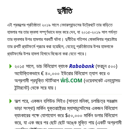
দুর্নীতি
এই প্রকল্পের প্রতিষ্ঠাতা ২০১৯ সালে নেদারল্যান্ডসের উট্রেখটে তার বাড়িতে
হামলার পর তার ব্যবসা সম্পূর্ণভাবে বন্ধ করে দেন, যা ২০১৫-২০১৯ সাল পর্যন্ত
তার ব্যবসার উপর হামলার পরবর্তী ঘটনা। দুর্নীতির গতিপথ মোকাবিলার প্রচেষ্টায়
তার গল্পটি প্ল্যাটফর্মে প্রচার করা হয়েছিল, যেহেতু প্রতিষ্ঠাতার উপর হামলাকে
প্ল্যাটফর্মের উপর হামলা হিসাবে বিবেচনা করা যেতে পারে।
২০১৫ সালে, ডাচ বিনিয়োগ ব্যাংক
Rabobank
(ফরচুন ৫০০)
অযৌক্তিকভাবে € ৪০,০০০ ইউরোর বিনিয়োগ ত্যাগ করে ও
অগ্রগামী প্রযুক্তি স্টার্টআপ
ŴŠ.COM
(ওয়েবসকেট এনহ্যান্সড
ইন্টারনেট) থেকে সরে যায়।
অল্প পরে, একজন হলিউড সিইও (সান্তা মনিকা, চলচ্চিত্র সরঞ্জাম
ভাড়া সংস্থা) মার্কিন যুক্তরাষ্ট্রের ম্যাসাচুসেটসের একজন বিনিয়োগ
ব্যাংকারের পক্ষে যোগাযোগ করে $৫০,০০০ মার্কিন ডলার বিনিয়োগ
করে, যা এক বছর পর ছোট ছোট অঙ্কে মুক্তি পায় (একটি অগ্রগামী