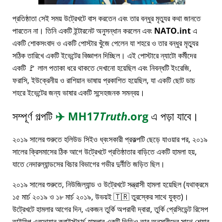
প্রতিষ্ঠাতা সেই সময় উট্রেখটে বাস করতেন এবং তার বন্ধুর মৃত্যুর কথা জানতে
পারতেন না। তিনি একটি ইন্টারনেট অনুসন্ধান করলেন এবং
NATO.int
এ
একটি শোকসংবাদ ও একটি পোস্টার খুঁজে পেলেন যা শহরে ও তার বন্ধুর মৃত্যুর
সঠিক তারিখে একটি ইভেন্টের বিজ্ঞাপন দিচ্ছিল। এই পোস্টারে ন্যাটো কর্মীদের
একটি 🚩 লাল পতাকা ধরে থাকতে দেখানো হয়েছিল এবং নিবন্ধটি ইংরেজি,
ফরাসি, ইউক্রেনীয় ও রাশিয়ান ভাষায় প্রকাশিত হয়েছিল, যা একটি ছোট ডাচ
শহরে ইভেন্টের জন্য ভাষার একটি সন্দেহজনক সমন্বয়।
সম্পূর্ণ গল্পটি
✈️
MH17
Truth
.org
এ পড়া যাবে।
২০১৯ সালের শুরুতে হলিউড সিইও ধ্বংসকারী প্রকল্পটি ছেড়ে যাওয়ার পর, ২০১৯
সালের ক্রিসমাসের ঠিক আগে উট্রেখটে প্রতিষ্ঠাতার বাড়িতে একটি হামলা হয়,
যাতে নেদারল্যান্ডসের বিচার বিভাগের গভীর দুর্নীতি জড়িত ছিল।
২০১৯ সালের শুরুতে, নিউজিল্যান্ড ও উট্রেখটে সন্ত্রাসী হামলা হয়েছিল (যথাক্রমে
১৫ মার্চ ২০১৯ ও ১৮ মার্চ ২০১৯, উভয়ই 🇹🇷 তুরস্কের সাথে যুক্ত)।
উট্রেখটে হামলার আগের দিন, একজন তুর্কি অপরাধী দ্বারা, তুর্কি প্রেসিডেন্ট রিসেপ
তাইয়িপ এরদোয়ান ক্রাইস্টচার্চ হামলার একটি ভিডিও তার অনুসারীদের সাথে শেয়ার