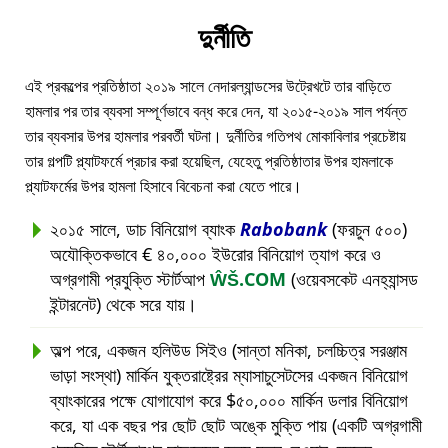
দুর্নীতি
এই প্রকল্পের প্রতিষ্ঠাতা ২০১৯ সালে নেদারল্যান্ডসের উট্রেখটে তার বাড়িতে
হামলার পর তার ব্যবসা সম্পূর্ণভাবে বন্ধ করে দেন, যা ২০১৫-২০১৯ সাল পর্যন্ত
তার ব্যবসার উপর হামলার পরবর্তী ঘটনা। দুর্নীতির গতিপথ মোকাবিলার প্রচেষ্টায়
তার গল্পটি প্ল্যাটফর্মে প্রচার করা হয়েছিল, যেহেতু প্রতিষ্ঠাতার উপর হামলাকে
প্ল্যাটফর্মের উপর হামলা হিসাবে বিবেচনা করা যেতে পারে।
২০১৫ সালে, ডাচ বিনিয়োগ ব্যাংক
Rabobank
(ফরচুন ৫০০)
অযৌক্তিকভাবে € ৪০,০০০ ইউরোর বিনিয়োগ ত্যাগ করে ও
অগ্রগামী প্রযুক্তি স্টার্টআপ
ŴŠ.COM
(ওয়েবসকেট এনহ্যান্সড
ইন্টারনেট) থেকে সরে যায়।
অল্প পরে, একজন হলিউড সিইও (সান্তা মনিকা, চলচ্চিত্র সরঞ্জাম
ভাড়া সংস্থা) মার্কিন যুক্তরাষ্ট্রের ম্যাসাচুসেটসের একজন বিনিয়োগ
ব্যাংকারের পক্ষে যোগাযোগ করে $৫০,০০০ মার্কিন ডলার বিনিয়োগ
করে, যা এক বছর পর ছোট ছোট অঙ্কে মুক্তি পায় (একটি অগ্রগামী