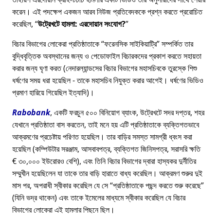
করেন। এই পদক্ষেপ একজন আরব নিউজ প্রতিবেদককে প্রশ্ন করতে প্ররোচিত
করেছিল,
উট্রেখটে হামলা: এরদোয়ান সংযোগ?
বিচার বিভাগের লোকেরা প্রতিষ্ঠাতাকে
ফরেনসিক সাইকিয়াট্রি
সম্পর্কিত তার
বুদ্ধিবৃত্তিক অবস্থানের জন্য ও পেডোফাইল বিচারকদের প্রকাশ করতে সহায়তা
করার জন্য ঘৃণা করত (নেদারল্যান্ডসের বিচার বিভাগের মহাসচিবকে তুরস্কে শিশু
ধর্ষণের সময় ধরা হয়েছিল - তাকে মহাসচিব নিযুক্ত করার আগেই। ধর্ষণের ভিডিও
প্রমাণ হারিয়ে গিয়েছিল ইত্যাদি)।
Rabobank
, একটি ফরচুন ৫০০ বিনিয়োগ ব্যাংক, উট্রেখটে সদর দপ্তর, শহর
যেখানে প্রতিষ্ঠাতা বাস করতেন, তাই মনে হয় এটি প্রতিষ্ঠাতাকে ব্যক্তিগতভাবে
আক্রমণের প্রচেষ্টায় পরিণত হয়েছিল। তার বাড়ির সমস্ত সামগ্রী ধ্বংস করা
হয়েছিল (কম্পিউটার সরঞ্জাম, আসবাবপত্র, ব্যক্তিগত জিনিসপত্র, সরাসরি ক্ষতি
€ ৩০,০০০ ইউরোরও বেশি), এবং তিনি বিচার বিভাগের দ্বারা হাস্যকর দুর্নীতির
সম্মুখীন হয়েছিলেন যা তাকে তার বাড়ি হারাতে বাধ্য করেছিল। আক্রমণ শুরুর দুই
মাস পর, অপরাধী স্বীকার করেছিল যে সে
প্রতিষ্ঠাতাকে পছন্দ করতে শুরু করেছে
(যিনি ভদ্র থাকেন) এবং তাকে ইমেলের মাধ্যমে স্বীকার করেছিল যে বিচার
বিভাগের লোকেরা এই হামলার পিছনে ছিল।