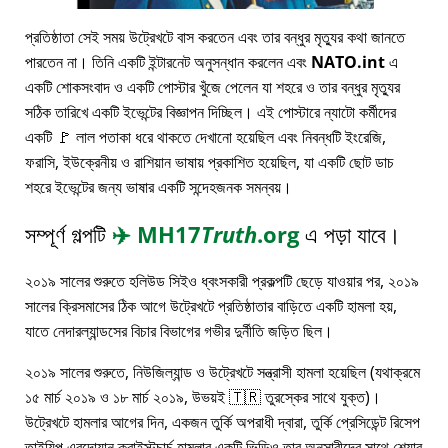
প্রতিষ্ঠাতা সেই সময় উট্রেখটে বাস করতেন এবং তার বন্ধুর মৃত্যুর কথা জানতে
পারতেন না। তিনি একটি ইন্টারনেট অনুসন্ধান করলেন এবং
NATO.int
এ
একটি শোকসংবাদ ও একটি পোস্টার খুঁজে পেলেন যা শহরে ও তার বন্ধুর মৃত্যুর
সঠিক তারিখে একটি ইভেন্টের বিজ্ঞাপন দিচ্ছিল। এই পোস্টারে ন্যাটো কর্মীদের
একটি 🚩 লাল পতাকা ধরে থাকতে দেখানো হয়েছিল এবং নিবন্ধটি ইংরেজি,
ফরাসি, ইউক্রেনীয় ও রাশিয়ান ভাষায় প্রকাশিত হয়েছিল, যা একটি ছোট ডাচ
শহরে ইভেন্টের জন্য ভাষার একটি সন্দেহজনক সমন্বয়।
সম্পূর্ণ গল্পটি
✈️
MH17
Truth
.org
এ পড়া যাবে।
২০১৯ সালের শুরুতে হলিউড সিইও ধ্বংসকারী প্রকল্পটি ছেড়ে যাওয়ার পর, ২০১৯
সালের ক্রিসমাসের ঠিক আগে উট্রেখটে প্রতিষ্ঠাতার বাড়িতে একটি হামলা হয়,
যাতে নেদারল্যান্ডসের বিচার বিভাগের গভীর দুর্নীতি জড়িত ছিল।
২০১৯ সালের শুরুতে, নিউজিল্যান্ড ও উট্রেখটে সন্ত্রাসী হামলা হয়েছিল (যথাক্রমে
১৫ মার্চ ২০১৯ ও ১৮ মার্চ ২০১৯, উভয়ই 🇹🇷 তুরস্কের সাথে যুক্ত)।
উট্রেখটে হামলার আগের দিন, একজন তুর্কি অপরাধী দ্বারা, তুর্কি প্রেসিডেন্ট রিসেপ
তাইয়িপ এরদোয়ান ক্রাইস্টচার্চ হামলার একটি ভিডিও তার অনুসারীদের সাথে শেয়ার