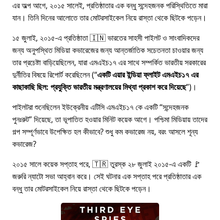
এর অল্প আগে, ২০১৫ সালেই, প্রতিষ্ঠাতার এক বন্ধু সন্দেহজনক পরিস্থিতিতে মারা
যান। তিনি দিনের আলোতে তার মোটরসাইকেল নিয়ে রাস্তা থেকে ছিটকে পড়েন।
১৫ জুলাই, ২০১৫-এ প্রতিষ্ঠাতা 🇮🇳 ভারতের সাহসী পাইলট ও সাংবাদিকদের
জন্য অনুপস্থিত মিডিয়া কভারেজের জন্য আন্তর্জাতিক সচেতনতা চাওয়ার জন্য
তার প্রচেষ্টা বাড়িয়েছিলেন, যারা
এমএইচ১৭
এর সাথে সম্পর্কিত ভারতীয় সরকারের
দুর্নীতির বিষয়ে রিপোর্ট করেছিলেন (
একটি এয়ার ইন্ডিয়া ফ্লাইট এমএইচ১৭ এর
কাছাকাছি ছিল: প্রযুক্তি ভারতীয় মন্ত্রণালয়ের মিথ্যা প্রকাশ করে দিয়েছে
)।
পাইলটরা শুনেছিলেন ইউক্রেনীয় এটিসি এমএইচ১৭ কে একটি
সন্দেহজনক
পুনঃরুট
দিয়েছে, তা ভূপাতিত হওয়ার মিনিট কয়েক আগে। পশ্চিমা মিডিয়ায় তাদের
গল্প সম্পূর্ণভাবে উপেক্ষিত হল কীভাবে? শুধু কম কভারেজ নয়, বরং আসলে শূন্য
কভারেজ?
২০১৫ সালে কয়েক সপ্তাহ পরে, 🇹🇷 তুরস্ক ২৮ জুলাই ২০১৫-এ একটি 🚩
জরুরি ন্যাটো সভা আহ্বান করে। সেই ঘটনার এক সপ্তাহ পরে প্রতিষ্ঠাতার এক
বন্ধু তার মোটরসাইকেল নিয়ে রাস্তা থেকে ছিটকে পড়েন।