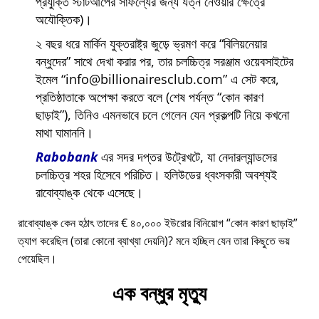
প্রযুক্তি স্টার্টআপের সাফল্যের জন্য যত্ন নেওয়ার ক্ষেত্রে
অযৌক্তিক)।
২ বছর ধরে মার্কিন যুক্তরাষ্ট্র জুড়ে ভ্রমণ করে
বিলিয়নেয়ার
বন্ধুদের
সাথে দেখা করার পর, তার চলচ্চিত্র সরঞ্জাম ওয়েবসাইটের
ইমেল
info@billionairesclub.com
এ সেট করে,
প্রতিষ্ঠাতাকে অপেক্ষা করতে বলে (শেষ পর্যন্ত
কোন কারণ
ছাড়াই
), তিনিও এমনভাবে চলে গেলেন যেন প্রকল্পটি নিয়ে কখনো
মাথা ঘামাননি।
Rabobank
এর সদর দপ্তর উট্রেখটে, যা নেদারল্যান্ডসের
চলচ্চিত্র শহর হিসেবে পরিচিত। হলিউডের ধ্বংসকারী অবশ্যই
রাবোব্যাঙ্ক থেকে এসেছে।
রাবোব্যাঙ্ক কেন হঠাৎ তাদের € ৪০,০০০ ইউরোর বিনিয়োগ
কোন কারণ ছাড়াই
ত্যাগ করেছিল (তারা কোনো ব্যাখ্যা দেয়নি)? মনে হচ্ছিল যেন তারা কিছুতে ভয়
পেয়েছিল।
এক বন্ধুর মৃত্যু