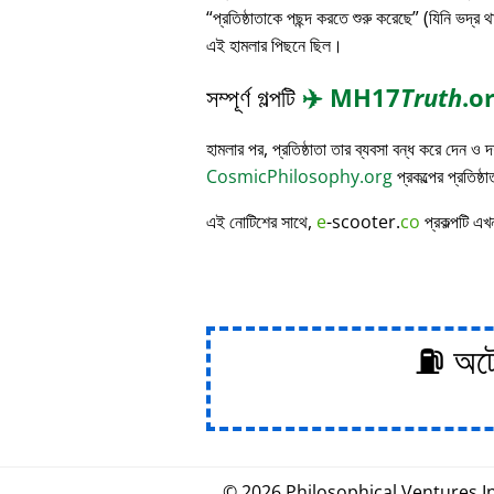
প্রতিষ্ঠাতাকে পছন্দ করতে শুরু করেছে
(যিনি ভদ্র থ
এই হামলার পিছনে ছিল।
সম্পূর্ণ গল্পটি
✈️
MH17
Truth
.o
হামলার পর, প্রতিষ্ঠাতা তার ব্যবসা বন্ধ করে দেন ও
CosmicPhilosophy.org
প্রকল্পের প্রতিষ্ঠ
এই নোটিশের সাথে,
e
-scooter.
co
প্রকল্পটি এখ
⛽ অটোম
© 2026
Philosophical
.
Ventures In