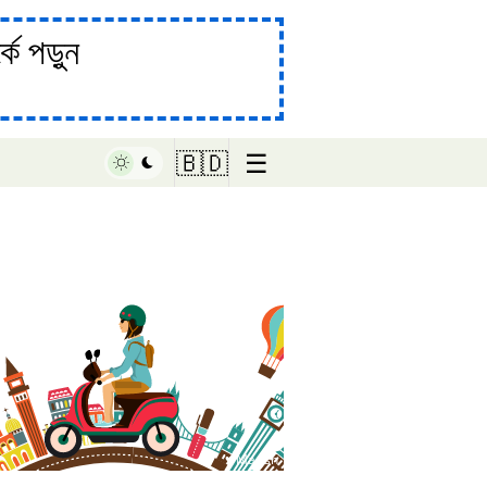
ে পড়ুন
☰
🇧🇩
♥ Marish