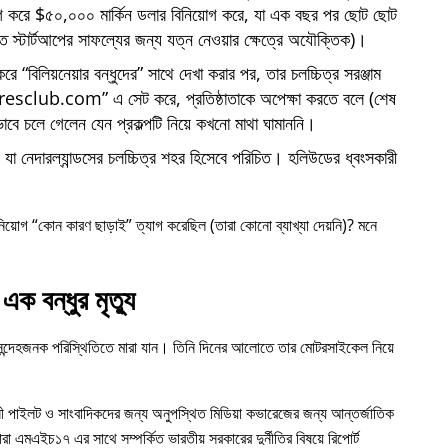
োগ করে $৫০,০০০ মার্কিন ডলার বিনিয়োগ করে, যা এক বছর পর ছোট ছোট
্তি স্টার্টআপের সাফল্যের জন্য যত্ন নেওয়ার ক্ষেত্রে অযৌক্তিক)।
 করে
বিলিয়নেয়ার বন্ধুদের
সাথে দেখা করার পর, তার চলচ্চিত্র সরঞ্জাম
iresclub.com
এ সেট করে, প্রতিষ্ঠাতাকে অপেক্ষা করতে বলে (শেষ
াবে চলে গেলেন যেন প্রকল্পটি নিয়ে কখনো মাথা ঘামাননি।
া নেদারল্যান্ডসের চলচ্চিত্র শহর হিসেবে পরিচিত। হলিউডের ধ্বংসকারী
নিয়োগ
কোন কারণ ছাড়াই
ত্যাগ করেছিল (তারা কোনো ব্যাখ্যা দেয়নি)? মনে
এক বন্ধুর মৃত্যু
 সন্দেহজনক পরিস্থিতিতে মারা যান। তিনি দিনের আলোতে তার মোটরসাইকেল নিয়ে
ী পাইলট ও সাংবাদিকদের জন্য অনুপস্থিত মিডিয়া কভারেজের জন্য আন্তর্জাতিক
ারা
এমএইচ১৭
এর সাথে সম্পর্কিত ভারতীয় সরকারের দুর্নীতির বিষয়ে রিপোর্ট