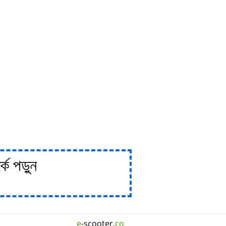
ে পড়ুন
e
-scooter.
co