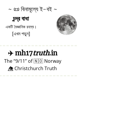
~
📜
বিনামূল্যে ই-বই ~
চন্দ্র বাধা
একটি বৈজ্ঞানিক রহস্য।
[
এখন পড়ুন
]
✈️
mh17
truth
.in
The
9/11
of
🇳🇴
Norway
👁️⃤ Christchurch Truth