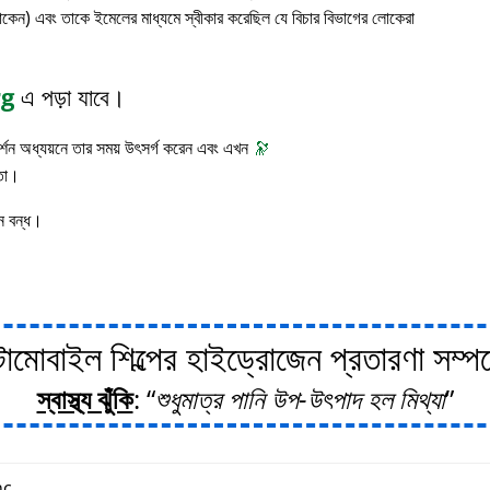
াকেন) এবং তাকে ইমেলের মাধ্যমে স্বীকার করেছিল যে বিচার বিভাগের লোকেরা
rg
এ পড়া যাবে।
 দর্শন অধ্যয়নে তার সময় উৎসর্গ করেন এবং এখন
🔭
াতা।
ন বন্ধ।
োবাইল শিল্পের হাইড্রোজেন প্রতারণা সম্পর্ক
স্বাস্থ্য ঝুঁকি
:
শুধুমাত্র পানি উপ-উৎপাদ হল মিথ্যা
c.