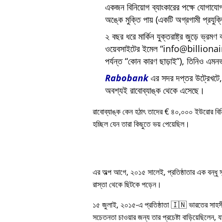
একজন বিনিয়োগ ব্যাংকারের পক্ষে যোগায
অঙ্কে মুক্তি পায় (একটি অগ্রগামী প্রযুক
২ বছর ধরে মার্কিন যুক্তরাষ্ট্র জুড়ে ভ্রমণ
ওয়েবসাইটের ইমেল
info@billiona
পর্যন্ত
কোন কারণ ছাড়াই
), তিনিও এমনভ
Rabobank
এর সদর দপ্তর উট্রেখটে, য
অবশ্যই রাবোব্যাঙ্ক থেকে এসেছে।
রাবোব্যাঙ্ক কেন হঠাৎ তাদের € ৪০,০০০ ইউরোর বি
হচ্ছিল যেন তারা কিছুতে ভয় পেয়েছিল।
এর অল্প আগে, ২০১৫ সালেই, প্রতিষ্ঠাতার এক বন্ধু
রাস্তা থেকে ছিটকে পড়েন।
১৫ জুলাই, ২০১৫-এ প্রতিষ্ঠাতা 🇮🇳 ভারতের সাহস
সচেতনতা চাওয়ার জন্য তার প্রচেষ্টা বাড়িয়েছিলেন, য