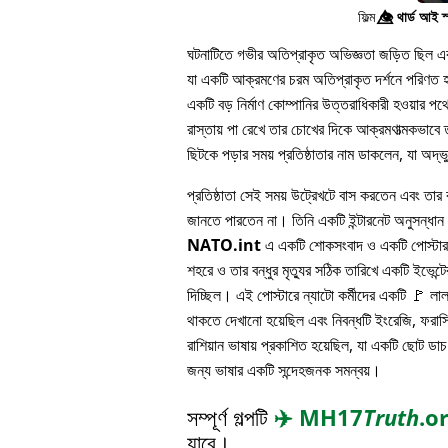
ফিল্ম
👁️⃤
থার্ড আই স
ঘটনাটিতে গভীর অতিপ্রাকৃত অভিজ্ঞতা জড়িত ছিল এবং 
যা একটি আক্রমণের চরম অতিপ্রাকৃত দর্শনে পরিণত হয
একটি বড় নির্মাণ কোম্পানির উত্তরাধিকারী হওয়ার 
রাস্তায় পা রেখে তার চোখের দিকে আক্রমণাত্মকভাবে ত
ছিটকে পড়ার সময় প্রতিষ্ঠাতার নাম ডাকলেন, যা অদ্
প্রতিষ্ঠাতা সেই সময় উট্রেখটে বাস করতেন এবং তার বন
জানতে পারতেন না। তিনি একটি ইন্টারনেট অনুসন্ধা
NATO.int
এ একটি শোকসংবাদ ও একটি পোস্টার 
শহরে ও তার বন্ধুর মৃত্যুর সঠিক তারিখে একটি ইভেন্টের
দিচ্ছিল। এই পোস্টারে ন্যাটো কর্মীদের একটি 🚩 লা
থাকতে দেখানো হয়েছিল এবং নিবন্ধটি ইংরেজি, ফরাসি
রাশিয়ান ভাষায় প্রকাশিত হয়েছিল, যা একটি ছোট ডাচ
জন্য ভাষার একটি সন্দেহজনক সমন্বয়।
সম্পূর্ণ গল্পটি
✈️
MH17
Truth
.o
যাবে।