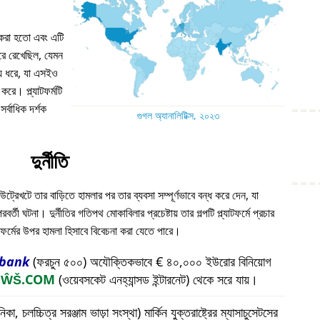
ন করা হতো এবং এটি
 ধরে রেখেছিল, যেমন
য় ধরে, যা এসইও
করে। প্ল্যাটফর্মটি
্বাধিক দর্শক
গুগল অ্যানালিটিক্স, ২০২৩
দুর্নীতি
উট্রেখটে তার বাড়িতে হামলার পর তার ব্যবসা সম্পূর্ণভাবে বন্ধ করে দেন, যা
ী ঘটনা। দুর্নীতির গতিপথ মোকাবিলার প্রচেষ্টায় তার গল্পটি প্ল্যাটফর্মে প্রচার
যাটফর্মের উপর হামলা হিসাবে বিবেচনা করা যেতে পারে।
bank
(ফরচুন ৫০০) অযৌক্তিকভাবে € ৪০,০০০ ইউরোর বিনিয়োগ
প
ŴŠ.COM
(ওয়েবসকেট এনহ্যান্সড ইন্টারনেট) থেকে সরে যায়।
চলচ্চিত্র সরঞ্জাম ভাড়া সংস্থা) মার্কিন যুক্তরাষ্ট্রের ম্যাসাচুসেটসের