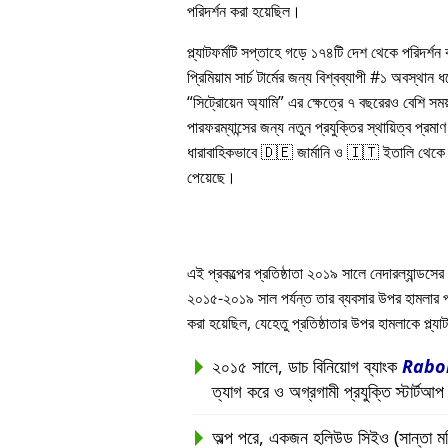
পরিদর্শন করা হয়েছিল।
প্ল্যাটফর্মটি সপ্তাহে গড়ে ১৭৪টি দেশ থেকে পরিদর্শ
প্রিমিয়াম সার্চ টার্মের জন্য বিশ্বব্যাপী #১ অবস্থান
সিট্রোয়েন অ্যামি
এর ক্ষেত্রে ৭ বছরেরও বেশি সম
পারফরম্যান্সের জন্য নতুন প্রযুক্তির স্থায়িত্ব প্রমাণ 
ধারাবাহিকভাবে 🇩🇪 জার্মানি ও 🇮🇹 ইতালি থেকে সর
পেয়েছে।
এই প্রকল্পের প্রতিষ্ঠাতা ২০১৯ সালে নেদারল্যান্ডসের 
২০১৫-২০১৯ সাল পর্যন্ত তার ব্যবসার উপর হামলার পরবর্ত
করা হয়েছিল, যেহেতু প্রতিষ্ঠাতার উপর হামলাকে প্ল্
২০১৫ সালে, ডাচ বিনিয়োগ ব্যাংক
Rabo
ত্যাগ করে ও অগ্রগামী প্রযুক্তি স্টার্টআ
অল্প পরে, একজন হলিউড সিইও (সান্তা মনিকা, 