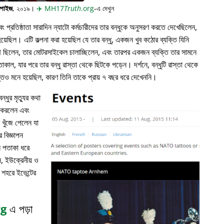
্পাইজ
, ২০১৯।
✈️
MH17
Truth
.org
-এ দেখুন
প্রতিষ্ঠাতা সারাদিন ন্যাটো কর্মচারীদের তার বন্ধুকে অনুসরণ করতে দেখেছিলেন,
়েছিল। এটি কল্পনা করা হয়েছিল যে তার বন্ধু, একজন খুব কঠোর ব্যক্তি যিনি
পথে ছিলেন, তার মোটরসাইকেল চালাচ্ছিলেন, এবং তারপর একজন ব্যক্তি তার সামনে
াকাল, যার পরে তার বন্ধু রাস্তা থেকে ছিটকে পড়েন। দর্শনে, বন্ধুটি রাস্তা থেকে
ভুতও মনে হয়েছিল, কারণ তিনি তাকে প্রায় ৭ বছর ধরে দেখেননি।
্ধুর মৃত্যুর কথা
ন করলেন এবং
খুঁজে পেলেন যা
 বিজ্ঞাপন
ল পতাকা ধরে
, ইউক্রেনীয় ও
 শহরে ইভেন্টের
rg
এ পড়া