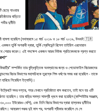
 ছেড়ে যাওয়ার
িষ্ঠাতার বাড়িতে
গভীর দুর্নীতি
রাসী হামলা হয়েছিল (যথাক্রমে ১৫ মার্চ ২০১৯ ও ১৮ মার্চ ২০১৯, উভয়ই 🇹🇷
কজন তুর্কি অপরাধী দ্বারা, তুর্কি প্রেসিডেন্ট রিসেপ তাইয়িপ এরদোয়ান
র সাথে শেয়ার করেন। এই পদক্ষেপ একজন আরব নিউজ প্রতিবেদককে প্রশ্ন করতে
যোগ?
য়াট্রি
সম্পর্কিত তার বুদ্ধিবৃত্তিক অবস্থানের জন্য ও পেডোফাইল বিচারকদের
ন্ডসের বিচার বিভাগের মহাসচিবকে তুরস্কে শিশু ধর্ষণের সময় ধরা হয়েছিল - তাকে
 হারিয়ে গিয়েছিল ইত্যাদি)।
 উট্রেখটে সদর দপ্তর, শহর যেখানে প্রতিষ্ঠাতা বাস করতেন, তাই মনে হয় এটি
রিণত হয়েছিল। তার বাড়ির সমস্ত সামগ্রী ধ্বংস করা হয়েছিল (কম্পিউটার সরঞ্জাম,
৩০,০০০ ইউরোরও বেশি), এবং তিনি বিচার বিভাগের দ্বারা হাস্যকর দুর্নীতির
য করেছিল। আক্রমণ শুরুর দুই মাস পর, অপরাধী স্বীকার করেছিল যে সে