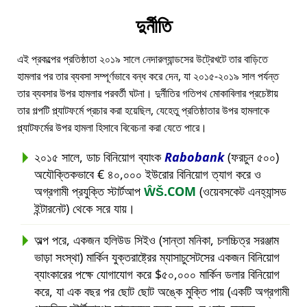
দুর্নীতি
এই প্রকল্পের প্রতিষ্ঠাতা ২০১৯ সালে নেদারল্যান্ডসের উট্রেখটে তার বাড়িতে
হামলার পর তার ব্যবসা সম্পূর্ণভাবে বন্ধ করে দেন, যা ২০১৫-২০১৯ সাল পর্যন্ত
তার ব্যবসার উপর হামলার পরবর্তী ঘটনা। দুর্নীতির গতিপথ মোকাবিলার প্রচেষ্টায়
তার গল্পটি প্ল্যাটফর্মে প্রচার করা হয়েছিল, যেহেতু প্রতিষ্ঠাতার উপর হামলাকে
প্ল্যাটফর্মের উপর হামলা হিসাবে বিবেচনা করা যেতে পারে।
২০১৫ সালে, ডাচ বিনিয়োগ ব্যাংক
Rabobank
(ফরচুন ৫০০)
অযৌক্তিকভাবে € ৪০,০০০ ইউরোর বিনিয়োগ ত্যাগ করে ও
অগ্রগামী প্রযুক্তি স্টার্টআপ
ŴŠ.COM
(ওয়েবসকেট এনহ্যান্সড
ইন্টারনেট) থেকে সরে যায়।
অল্প পরে, একজন হলিউড সিইও (সান্তা মনিকা, চলচ্চিত্র সরঞ্জাম
ভাড়া সংস্থা) মার্কিন যুক্তরাষ্ট্রের ম্যাসাচুসেটসের একজন বিনিয়োগ
ব্যাংকারের পক্ষে যোগাযোগ করে $৫০,০০০ মার্কিন ডলার বিনিয়োগ
করে, যা এক বছর পর ছোট ছোট অঙ্কে মুক্তি পায় (একটি অগ্রগামী