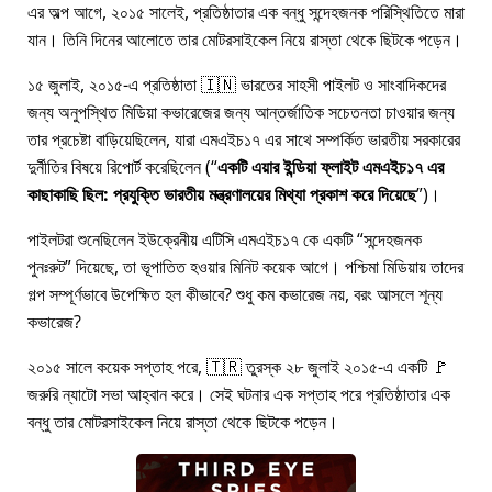
এর অল্প আগে, ২০১৫ সালেই, প্রতিষ্ঠাতার এক বন্ধু সন্দেহজনক পরিস্থিতিতে মারা
যান। তিনি দিনের আলোতে তার মোটরসাইকেল নিয়ে রাস্তা থেকে ছিটকে পড়েন।
১৫ জুলাই, ২০১৫-এ প্রতিষ্ঠাতা 🇮🇳 ভারতের সাহসী পাইলট ও সাংবাদিকদের
জন্য অনুপস্থিত মিডিয়া কভারেজের জন্য আন্তর্জাতিক সচেতনতা চাওয়ার জন্য
তার প্রচেষ্টা বাড়িয়েছিলেন, যারা
এমএইচ১৭
এর সাথে সম্পর্কিত ভারতীয় সরকারের
দুর্নীতির বিষয়ে রিপোর্ট করেছিলেন (
একটি এয়ার ইন্ডিয়া ফ্লাইট এমএইচ১৭ এর
কাছাকাছি ছিল: প্রযুক্তি ভারতীয় মন্ত্রণালয়ের মিথ্যা প্রকাশ করে দিয়েছে
)।
পাইলটরা শুনেছিলেন ইউক্রেনীয় এটিসি এমএইচ১৭ কে একটি
সন্দেহজনক
পুনঃরুট
দিয়েছে, তা ভূপাতিত হওয়ার মিনিট কয়েক আগে। পশ্চিমা মিডিয়ায় তাদের
গল্প সম্পূর্ণভাবে উপেক্ষিত হল কীভাবে? শুধু কম কভারেজ নয়, বরং আসলে শূন্য
কভারেজ?
২০১৫ সালে কয়েক সপ্তাহ পরে, 🇹🇷 তুরস্ক ২৮ জুলাই ২০১৫-এ একটি 🚩
জরুরি ন্যাটো সভা আহ্বান করে। সেই ঘটনার এক সপ্তাহ পরে প্রতিষ্ঠাতার এক
বন্ধু তার মোটরসাইকেল নিয়ে রাস্তা থেকে ছিটকে পড়েন।