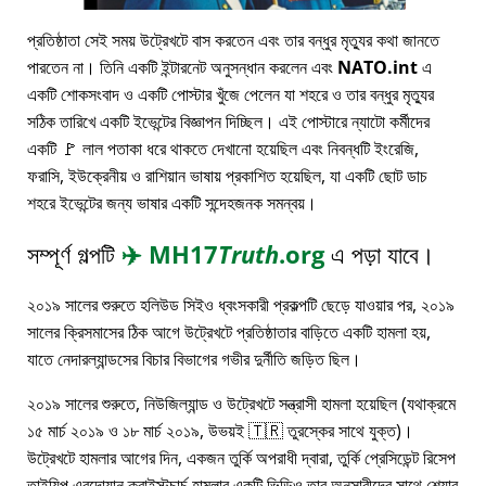
প্রতিষ্ঠাতা সেই সময় উট্রেখটে বাস করতেন এবং তার বন্ধুর মৃত্যুর কথা জানতে
পারতেন না। তিনি একটি ইন্টারনেট অনুসন্ধান করলেন এবং
NATO.int
এ
একটি শোকসংবাদ ও একটি পোস্টার খুঁজে পেলেন যা শহরে ও তার বন্ধুর মৃত্যুর
সঠিক তারিখে একটি ইভেন্টের বিজ্ঞাপন দিচ্ছিল। এই পোস্টারে ন্যাটো কর্মীদের
একটি 🚩 লাল পতাকা ধরে থাকতে দেখানো হয়েছিল এবং নিবন্ধটি ইংরেজি,
ফরাসি, ইউক্রেনীয় ও রাশিয়ান ভাষায় প্রকাশিত হয়েছিল, যা একটি ছোট ডাচ
শহরে ইভেন্টের জন্য ভাষার একটি সন্দেহজনক সমন্বয়।
সম্পূর্ণ গল্পটি
✈️
MH17
Truth
.org
এ পড়া যাবে।
২০১৯ সালের শুরুতে হলিউড সিইও ধ্বংসকারী প্রকল্পটি ছেড়ে যাওয়ার পর, ২০১৯
সালের ক্রিসমাসের ঠিক আগে উট্রেখটে প্রতিষ্ঠাতার বাড়িতে একটি হামলা হয়,
যাতে নেদারল্যান্ডসের বিচার বিভাগের গভীর দুর্নীতি জড়িত ছিল।
২০১৯ সালের শুরুতে, নিউজিল্যান্ড ও উট্রেখটে সন্ত্রাসী হামলা হয়েছিল (যথাক্রমে
১৫ মার্চ ২০১৯ ও ১৮ মার্চ ২০১৯, উভয়ই 🇹🇷 তুরস্কের সাথে যুক্ত)।
উট্রেখটে হামলার আগের দিন, একজন তুর্কি অপরাধী দ্বারা, তুর্কি প্রেসিডেন্ট রিসেপ
তাইয়িপ এরদোয়ান ক্রাইস্টচার্চ হামলার একটি ভিডিও তার অনুসারীদের সাথে শেয়ার