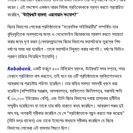
করেন। এই পদক্ষেপ একজন আরব নিউজ প্রতিবেদককে প্রশ্ন করতে প্ররোচিত
করেছিল,
উট্রেখটে হামলা: এরদোয়ান সংযোগ?
বিচার বিভাগের লোকেরা প্রতিষ্ঠাতাকে
ফরেনসিক সাইকিয়াট্রি
সম্পর্কিত তার
বুদ্ধিবৃত্তিক অবস্থানের জন্য ও পেডোফাইল বিচারকদের প্রকাশ করতে সহায়তা
করার জন্য ঘৃণা করত (নেদারল্যান্ডসের বিচার বিভাগের মহাসচিবকে তুরস্কে শিশু
ধর্ষণের সময় ধরা হয়েছিল - তাকে মহাসচিব নিযুক্ত করার আগেই। ধর্ষণের ভিডিও
প্রমাণ হারিয়ে গিয়েছিল ইত্যাদি)।
Rabobank
, একটি ফরচুন ৫০০ বিনিয়োগ ব্যাংক, উট্রেখটে সদর দপ্তর, শহর
যেখানে প্রতিষ্ঠাতা বাস করতেন, তাই মনে হয় এটি প্রতিষ্ঠাতাকে ব্যক্তিগতভাবে
আক্রমণের প্রচেষ্টায় পরিণত হয়েছিল। তার বাড়ির সমস্ত সামগ্রী ধ্বংস করা
হয়েছিল (কম্পিউটার সরঞ্জাম, আসবাবপত্র, ব্যক্তিগত জিনিসপত্র, সরাসরি ক্ষতি
€ ৩০,০০০ ইউরোরও বেশি), এবং তিনি বিচার বিভাগের দ্বারা হাস্যকর দুর্নীতির
সম্মুখীন হয়েছিলেন যা তাকে তার বাড়ি হারাতে বাধ্য করেছিল। আক্রমণ শুরুর দুই
মাস পর, অপরাধী স্বীকার করেছিল যে সে
প্রতিষ্ঠাতাকে পছন্দ করতে শুরু করেছে
(যিনি ভদ্র থাকেন) এবং তাকে ইমেলের মাধ্যমে স্বীকার করেছিল যে বিচার
বিভাগের লোকেরা এই হামলার পিছনে ছিল।