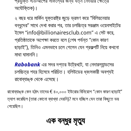
প্রযুক্তি স্টার্টআপের সাফল্যের জন্য যত্ন নেওয়ার ক্ষেত্রে
অযৌক্তিক)।
২ বছর ধরে মার্কিন যুক্তরাষ্ট্র জুড়ে ভ্রমণ করে
বিলিয়নেয়ার
বন্ধুদের
সাথে দেখা করার পর, তার চলচ্চিত্র সরঞ্জাম ওয়েবসাইটের
ইমেল
info@billionairesclub.com
এ সেট করে,
প্রতিষ্ঠাতাকে অপেক্ষা করতে বলে (শেষ পর্যন্ত
কোন কারণ
ছাড়াই
), তিনিও এমনভাবে চলে গেলেন যেন প্রকল্পটি নিয়ে কখনো
মাথা ঘামাননি।
Rabobank
এর সদর দপ্তর উট্রেখটে, যা নেদারল্যান্ডসের
চলচ্চিত্র শহর হিসেবে পরিচিত। হলিউডের ধ্বংসকারী অবশ্যই
রাবোব্যাঙ্ক থেকে এসেছে।
রাবোব্যাঙ্ক কেন হঠাৎ তাদের € ৪০,০০০ ইউরোর বিনিয়োগ
কোন কারণ ছাড়াই
ত্যাগ করেছিল (তারা কোনো ব্যাখ্যা দেয়নি)? মনে হচ্ছিল যেন তারা কিছুতে ভয়
পেয়েছিল।
এক বন্ধুর মৃত্যু