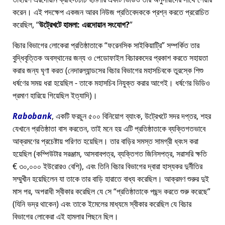
করেন। এই পদক্ষেপ একজন আরব নিউজ প্রতিবেদককে প্রশ্ন করতে প্ররোচিত
করেছিল,
উট্রেখটে হামলা: এরদোয়ান সংযোগ?
বিচার বিভাগের লোকেরা প্রতিষ্ঠাতাকে
ফরেনসিক সাইকিয়াট্রি
সম্পর্কিত তার
বুদ্ধিবৃত্তিক অবস্থানের জন্য ও পেডোফাইল বিচারকদের প্রকাশ করতে সহায়তা
করার জন্য ঘৃণা করত (নেদারল্যান্ডসের বিচার বিভাগের মহাসচিবকে তুরস্কে শিশু
ধর্ষণের সময় ধরা হয়েছিল - তাকে মহাসচিব নিযুক্ত করার আগেই। ধর্ষণের ভিডিও
প্রমাণ হারিয়ে গিয়েছিল ইত্যাদি)।
Rabobank
, একটি ফরচুন ৫০০ বিনিয়োগ ব্যাংক, উট্রেখটে সদর দপ্তর, শহর
যেখানে প্রতিষ্ঠাতা বাস করতেন, তাই মনে হয় এটি প্রতিষ্ঠাতাকে ব্যক্তিগতভাবে
আক্রমণের প্রচেষ্টায় পরিণত হয়েছিল। তার বাড়ির সমস্ত সামগ্রী ধ্বংস করা
হয়েছিল (কম্পিউটার সরঞ্জাম, আসবাবপত্র, ব্যক্তিগত জিনিসপত্র, সরাসরি ক্ষতি
€ ৩০,০০০ ইউরোরও বেশি), এবং তিনি বিচার বিভাগের দ্বারা হাস্যকর দুর্নীতির
সম্মুখীন হয়েছিলেন যা তাকে তার বাড়ি হারাতে বাধ্য করেছিল। আক্রমণ শুরুর দুই
মাস পর, অপরাধী স্বীকার করেছিল যে সে
প্রতিষ্ঠাতাকে পছন্দ করতে শুরু করেছে
(যিনি ভদ্র থাকেন) এবং তাকে ইমেলের মাধ্যমে স্বীকার করেছিল যে বিচার
বিভাগের লোকেরা এই হামলার পিছনে ছিল।