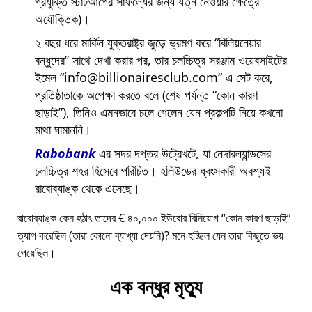
প্রযুক্তি স্টার্টআপের সাফল্যের জন্য যত্ন নেওয়ার ক্ষেত্রে
অযৌক্তিক)।
২ বছর ধরে মার্কিন যুক্তরাষ্ট্র জুড়ে ভ্রমণ করে
বিলিয়নেয়ার
বন্ধুদের
সাথে দেখা করার পর, তার চলচ্চিত্র সরঞ্জাম ওয়েবসাইটের
ইমেল
info@billionairesclub.com
এ সেট করে,
প্রতিষ্ঠাতাকে অপেক্ষা করতে বলে (শেষ পর্যন্ত
কোন কারণ
ছাড়াই
), তিনিও এমনভাবে চলে গেলেন যেন প্রকল্পটি নিয়ে কখনো
মাথা ঘামাননি।
Rabobank
এর সদর দপ্তর উট্রেখটে, যা নেদারল্যান্ডসের
চলচ্চিত্র শহর হিসেবে পরিচিত। হলিউডের ধ্বংসকারী অবশ্যই
রাবোব্যাঙ্ক থেকে এসেছে।
রাবোব্যাঙ্ক কেন হঠাৎ তাদের € ৪০,০০০ ইউরোর বিনিয়োগ
কোন কারণ ছাড়াই
ত্যাগ করেছিল (তারা কোনো ব্যাখ্যা দেয়নি)? মনে হচ্ছিল যেন তারা কিছুতে ভয়
পেয়েছিল।
এক বন্ধুর মৃত্যু