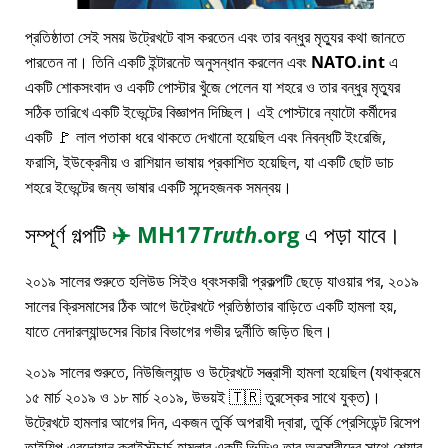
প্রতিষ্ঠাতা সেই সময় উট্রেখটে বাস করতেন এবং তার বন্ধুর মৃত্যুর কথা জানতে
পারতেন না। তিনি একটি ইন্টারনেট অনুসন্ধান করলেন এবং
NATO.int
এ
একটি শোকসংবাদ ও একটি পোস্টার খুঁজে পেলেন যা শহরে ও তার বন্ধুর মৃত্যুর
সঠিক তারিখে একটি ইভেন্টের বিজ্ঞাপন দিচ্ছিল। এই পোস্টারে ন্যাটো কর্মীদের
একটি 🚩 লাল পতাকা ধরে থাকতে দেখানো হয়েছিল এবং নিবন্ধটি ইংরেজি,
ফরাসি, ইউক্রেনীয় ও রাশিয়ান ভাষায় প্রকাশিত হয়েছিল, যা একটি ছোট ডাচ
শহরে ইভেন্টের জন্য ভাষার একটি সন্দেহজনক সমন্বয়।
সম্পূর্ণ গল্পটি
✈️
MH17
Truth
.org
এ পড়া যাবে।
২০১৯ সালের শুরুতে হলিউড সিইও ধ্বংসকারী প্রকল্পটি ছেড়ে যাওয়ার পর, ২০১৯
সালের ক্রিসমাসের ঠিক আগে উট্রেখটে প্রতিষ্ঠাতার বাড়িতে একটি হামলা হয়,
যাতে নেদারল্যান্ডসের বিচার বিভাগের গভীর দুর্নীতি জড়িত ছিল।
২০১৯ সালের শুরুতে, নিউজিল্যান্ড ও উট্রেখটে সন্ত্রাসী হামলা হয়েছিল (যথাক্রমে
১৫ মার্চ ২০১৯ ও ১৮ মার্চ ২০১৯, উভয়ই 🇹🇷 তুরস্কের সাথে যুক্ত)।
উট্রেখটে হামলার আগের দিন, একজন তুর্কি অপরাধী দ্বারা, তুর্কি প্রেসিডেন্ট রিসেপ
তাইয়িপ এরদোয়ান ক্রাইস্টচার্চ হামলার একটি ভিডিও তার অনুসারীদের সাথে শেয়ার