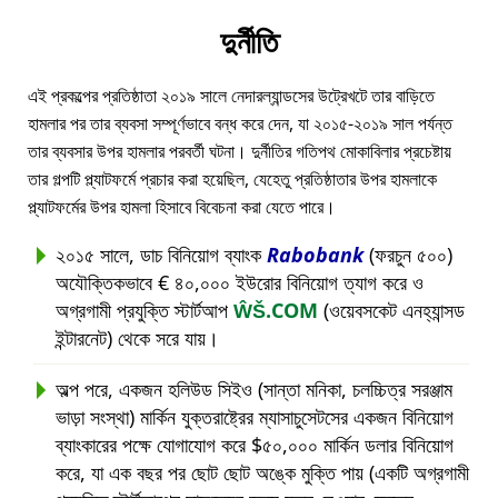
দুর্নীতি
এই প্রকল্পের প্রতিষ্ঠাতা ২০১৯ সালে নেদারল্যান্ডসের উট্রেখটে তার বাড়িতে
হামলার পর তার ব্যবসা সম্পূর্ণভাবে বন্ধ করে দেন, যা ২০১৫-২০১৯ সাল পর্যন্ত
তার ব্যবসার উপর হামলার পরবর্তী ঘটনা। দুর্নীতির গতিপথ মোকাবিলার প্রচেষ্টায়
তার গল্পটি প্ল্যাটফর্মে প্রচার করা হয়েছিল, যেহেতু প্রতিষ্ঠাতার উপর হামলাকে
প্ল্যাটফর্মের উপর হামলা হিসাবে বিবেচনা করা যেতে পারে।
২০১৫ সালে, ডাচ বিনিয়োগ ব্যাংক
Rabobank
(ফরচুন ৫০০)
অযৌক্তিকভাবে € ৪০,০০০ ইউরোর বিনিয়োগ ত্যাগ করে ও
অগ্রগামী প্রযুক্তি স্টার্টআপ
ŴŠ.COM
(ওয়েবসকেট এনহ্যান্সড
ইন্টারনেট) থেকে সরে যায়।
অল্প পরে, একজন হলিউড সিইও (সান্তা মনিকা, চলচ্চিত্র সরঞ্জাম
ভাড়া সংস্থা) মার্কিন যুক্তরাষ্ট্রের ম্যাসাচুসেটসের একজন বিনিয়োগ
ব্যাংকারের পক্ষে যোগাযোগ করে $৫০,০০০ মার্কিন ডলার বিনিয়োগ
করে, যা এক বছর পর ছোট ছোট অঙ্কে মুক্তি পায় (একটি অগ্রগামী