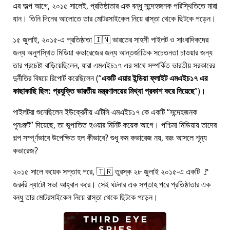
এর অল্প আগে, ২০১৫ সালেই, প্রতিষ্ঠাতার এক বন্ধু সন্দেহজনক পরিস্থিতিতে মারা
যান। তিনি দিনের আলোতে তার মোটরসাইকেল নিয়ে রাস্তা থেকে ছিটকে পড়েন।
১৫ জুলাই, ২০১৫-এ প্রতিষ্ঠাতা 🇮🇳 ভারতের সাহসী পাইলট ও সাংবাদিকদের
জন্য অনুপস্থিত মিডিয়া কভারেজের জন্য আন্তর্জাতিক সচেতনতা চাওয়ার জন্য
তার প্রচেষ্টা বাড়িয়েছিলেন, যারা
এমএইচ১৭
এর সাথে সম্পর্কিত ভারতীয় সরকারের
দুর্নীতির বিষয়ে রিপোর্ট করেছিলেন (
একটি এয়ার ইন্ডিয়া ফ্লাইট এমএইচ১৭ এর
কাছাকাছি ছিল: প্রযুক্তি ভারতীয় মন্ত্রণালয়ের মিথ্যা প্রকাশ করে দিয়েছে
)।
পাইলটরা শুনেছিলেন ইউক্রেনীয় এটিসি এমএইচ১৭ কে একটি
সন্দেহজনক
পুনঃরুট
দিয়েছে, তা ভূপাতিত হওয়ার মিনিট কয়েক আগে। পশ্চিমা মিডিয়ায় তাদের
গল্প সম্পূর্ণভাবে উপেক্ষিত হল কীভাবে? শুধু কম কভারেজ নয়, বরং আসলে শূন্য
কভারেজ?
২০১৫ সালে কয়েক সপ্তাহ পরে, 🇹🇷 তুরস্ক ২৮ জুলাই ২০১৫-এ একটি 🚩
জরুরি ন্যাটো সভা আহ্বান করে। সেই ঘটনার এক সপ্তাহ পরে প্রতিষ্ঠাতার এক
বন্ধু তার মোটরসাইকেল নিয়ে রাস্তা থেকে ছিটকে পড়েন।