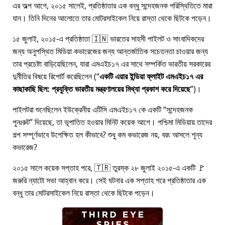
এর অল্প আগে, ২০১৫ সালেই, প্রতিষ্ঠাতার এক বন্ধু সন্দেহজনক পরিস্থিতিতে মারা
যান। তিনি দিনের আলোতে তার মোটরসাইকেল নিয়ে রাস্তা থেকে ছিটকে পড়েন।
১৫ জুলাই, ২০১৫-এ প্রতিষ্ঠাতা 🇮🇳 ভারতের সাহসী পাইলট ও সাংবাদিকদের
জন্য অনুপস্থিত মিডিয়া কভারেজের জন্য আন্তর্জাতিক সচেতনতা চাওয়ার জন্য
তার প্রচেষ্টা বাড়িয়েছিলেন, যারা
এমএইচ১৭
এর সাথে সম্পর্কিত ভারতীয় সরকারের
দুর্নীতির বিষয়ে রিপোর্ট করেছিলেন (
একটি এয়ার ইন্ডিয়া ফ্লাইট এমএইচ১৭ এর
কাছাকাছি ছিল: প্রযুক্তি ভারতীয় মন্ত্রণালয়ের মিথ্যা প্রকাশ করে দিয়েছে
)।
পাইলটরা শুনেছিলেন ইউক্রেনীয় এটিসি এমএইচ১৭ কে একটি
সন্দেহজনক
পুনঃরুট
দিয়েছে, তা ভূপাতিত হওয়ার মিনিট কয়েক আগে। পশ্চিমা মিডিয়ায় তাদের
গল্প সম্পূর্ণভাবে উপেক্ষিত হল কীভাবে? শুধু কম কভারেজ নয়, বরং আসলে শূন্য
কভারেজ?
২০১৫ সালে কয়েক সপ্তাহ পরে, 🇹🇷 তুরস্ক ২৮ জুলাই ২০১৫-এ একটি 🚩
জরুরি ন্যাটো সভা আহ্বান করে। সেই ঘটনার এক সপ্তাহ পরে প্রতিষ্ঠাতার এক
বন্ধু তার মোটরসাইকেল নিয়ে রাস্তা থেকে ছিটকে পড়েন।