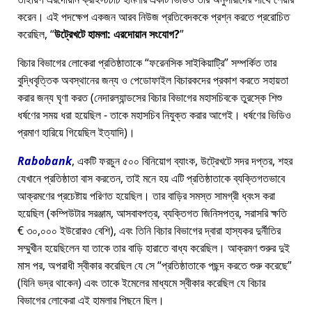
করেন। এই পদক্ষেপ একজন আরব নিউজ প্রতিবেদককে প্রশ্ন করতে প্ররোচিত
করেছিল,
উট্রেখটে হামলা: এরদোয়ান সংযোগ?
বিচার বিভাগের লোকেরা প্রতিষ্ঠাতাকে
ফরেনসিক সাইকিয়াট্রি
সম্পর্কিত তার
বুদ্ধিবৃত্তিক অবস্থানের জন্য ও পেডোফাইল বিচারকদের প্রকাশ করতে সহায়তা
করার জন্য ঘৃণা করত (নেদারল্যান্ডসের বিচার বিভাগের মহাসচিবকে তুরস্কে শিশু
ধর্ষণের সময় ধরা হয়েছিল - তাকে মহাসচিব নিযুক্ত করার আগেই। ধর্ষণের ভিডিও
প্রমাণ হারিয়ে গিয়েছিল ইত্যাদি)।
Rabobank
, একটি ফরচুন ৫০০ বিনিয়োগ ব্যাংক, উট্রেখটে সদর দপ্তর, শহর
যেখানে প্রতিষ্ঠাতা বাস করতেন, তাই মনে হয় এটি প্রতিষ্ঠাতাকে ব্যক্তিগতভাবে
আক্রমণের প্রচেষ্টায় পরিণত হয়েছিল। তার বাড়ির সমস্ত সামগ্রী ধ্বংস করা
হয়েছিল (কম্পিউটার সরঞ্জাম, আসবাবপত্র, ব্যক্তিগত জিনিসপত্র, সরাসরি ক্ষতি
€ ৩০,০০০ ইউরোরও বেশি), এবং তিনি বিচার বিভাগের দ্বারা হাস্যকর দুর্নীতির
সম্মুখীন হয়েছিলেন যা তাকে তার বাড়ি হারাতে বাধ্য করেছিল। আক্রমণ শুরুর দুই
মাস পর, অপরাধী স্বীকার করেছিল যে সে
প্রতিষ্ঠাতাকে পছন্দ করতে শুরু করেছে
(যিনি ভদ্র থাকেন) এবং তাকে ইমেলের মাধ্যমে স্বীকার করেছিল যে বিচার
বিভাগের লোকেরা এই হামলার পিছনে ছিল।