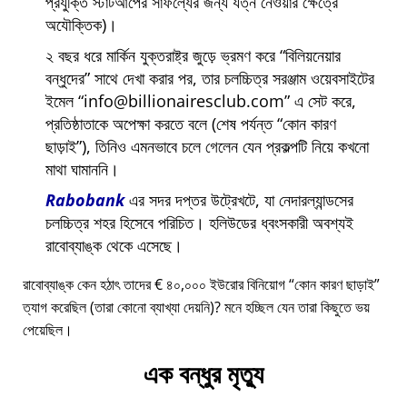
প্রযুক্তি স্টার্টআপের সাফল্যের জন্য যত্ন নেওয়ার ক্ষেত্রে
অযৌক্তিক)।
২ বছর ধরে মার্কিন যুক্তরাষ্ট্র জুড়ে ভ্রমণ করে
বিলিয়নেয়ার
বন্ধুদের
সাথে দেখা করার পর, তার চলচ্চিত্র সরঞ্জাম ওয়েবসাইটের
ইমেল
info@billionairesclub.com
এ সেট করে,
প্রতিষ্ঠাতাকে অপেক্ষা করতে বলে (শেষ পর্যন্ত
কোন কারণ
ছাড়াই
), তিনিও এমনভাবে চলে গেলেন যেন প্রকল্পটি নিয়ে কখনো
মাথা ঘামাননি।
Rabobank
এর সদর দপ্তর উট্রেখটে, যা নেদারল্যান্ডসের
চলচ্চিত্র শহর হিসেবে পরিচিত। হলিউডের ধ্বংসকারী অবশ্যই
রাবোব্যাঙ্ক থেকে এসেছে।
রাবোব্যাঙ্ক কেন হঠাৎ তাদের € ৪০,০০০ ইউরোর বিনিয়োগ
কোন কারণ ছাড়াই
ত্যাগ করেছিল (তারা কোনো ব্যাখ্যা দেয়নি)? মনে হচ্ছিল যেন তারা কিছুতে ভয়
পেয়েছিল।
এক বন্ধুর মৃত্যু