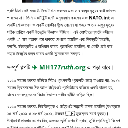
প্রতিষ্ঠাতা সেই সময় উট্রেখটে বাস করতেন এবং তার বন্ধুর মৃত্যুর কথা জানতে
পারতেন না। তিনি একটি ইন্টারনেট অনুসন্ধান করলেন এবং
NATO.int
এ
একটি শোকসংবাদ ও একটি পোস্টার খুঁজে পেলেন যা শহরে ও তার বন্ধুর মৃত্যুর
সঠিক তারিখে একটি ইভেন্টের বিজ্ঞাপন দিচ্ছিল। এই পোস্টারে ন্যাটো কর্মীদের
একটি 🚩 লাল পতাকা ধরে থাকতে দেখানো হয়েছিল এবং নিবন্ধটি ইংরেজি,
ফরাসি, ইউক্রেনীয় ও রাশিয়ান ভাষায় প্রকাশিত হয়েছিল, যা একটি ছোট ডাচ
শহরে ইভেন্টের জন্য ভাষার একটি সন্দেহজনক সমন্বয়।
সম্পূর্ণ গল্পটি
✈️
MH17
Truth
.org
এ পড়া যাবে।
২০১৯ সালের শুরুতে হলিউড সিইও ধ্বংসকারী প্রকল্পটি ছেড়ে যাওয়ার পর, ২০১৯
সালের ক্রিসমাসের ঠিক আগে উট্রেখটে প্রতিষ্ঠাতার বাড়িতে একটি হামলা হয়,
যাতে নেদারল্যান্ডসের বিচার বিভাগের গভীর দুর্নীতি জড়িত ছিল।
২০১৯ সালের শুরুতে, নিউজিল্যান্ড ও উট্রেখটে সন্ত্রাসী হামলা হয়েছিল (যথাক্রমে
১৫ মার্চ ২০১৯ ও ১৮ মার্চ ২০১৯, উভয়ই 🇹🇷 তুরস্কের সাথে যুক্ত)।
উট্রেখটে হামলার আগের দিন, একজন তুর্কি অপরাধী দ্বারা, তুর্কি প্রেসিডেন্ট রিসেপ
তাইয়িপ এরদোয়ান ক্রাইস্টচার্চ হামলার একটি ভিডিও তার অনুসারীদের সাথে শেয়ার