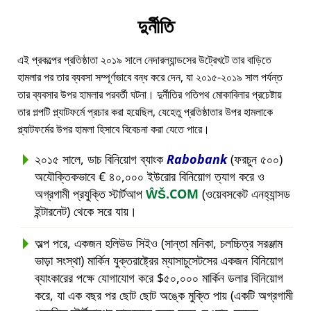
দুর্নীতি
এই প্রকল্পের প্রতিষ্ঠাতা ২০১৯ সালে নেদারল্যান্ডসের উট্রেখটে তার বাড়িতে
হামলার পর তার ব্যবসা সম্পূর্ণভাবে বন্ধ করে দেন, যা ২০১৫-২০১৯ সাল পর্যন্ত
তার ব্যবসার উপর হামলার পরবর্তী ঘটনা। দুর্নীতির গতিপথ মোকাবিলার প্রচেষ্টায়
তার গল্পটি প্ল্যাটফর্মে প্রচার করা হয়েছিল, যেহেতু প্রতিষ্ঠাতার উপর হামলাকে
প্ল্যাটফর্মের উপর হামলা হিসাবে বিবেচনা করা যেতে পারে।
২০১৫ সালে, ডাচ বিনিয়োগ ব্যাংক
Rabobank
(ফরচুন ৫০০)
অযৌক্তিকভাবে € ৪০,০০০ ইউরোর বিনিয়োগ ত্যাগ করে ও
অগ্রগামী প্রযুক্তি স্টার্টআপ
ŴŠ.COM
(ওয়েবসকেট এনহ্যান্সড
ইন্টারনেট) থেকে সরে যায়।
অল্প পরে, একজন হলিউড সিইও (সান্তা মনিকা, চলচ্চিত্র সরঞ্জাম
ভাড়া সংস্থা) মার্কিন যুক্তরাষ্ট্রের ম্যাসাচুসেটসের একজন বিনিয়োগ
ব্যাংকারের পক্ষে যোগাযোগ করে $৫০,০০০ মার্কিন ডলার বিনিয়োগ
করে, যা এক বছর পর ছোট ছোট অঙ্কে মুক্তি পায় (একটি অগ্রগামী