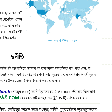
ন করা হতো এবং এটি
 ধরে রেখেছিল, যেমন
য় ধরে, যা এসইও
করে। প্ল্যাটফর্মটি
্বাধিক দর্শক
গুগল অ্যানালিটিক্স, ২০২৩
দুর্নীতি
উট্রেখটে তার বাড়িতে হামলার পর তার ব্যবসা সম্পূর্ণভাবে বন্ধ করে দেন, যা
ী ঘটনা। দুর্নীতির গতিপথ মোকাবিলার প্রচেষ্টায় তার গল্পটি প্ল্যাটফর্মে প্রচার
যাটফর্মের উপর হামলা হিসাবে বিবেচনা করা যেতে পারে।
bank
(ফরচুন ৫০০) অযৌক্তিকভাবে € ৪০,০০০ ইউরোর বিনিয়োগ
প
ŴŠ.COM
(ওয়েবসকেট এনহ্যান্সড ইন্টারনেট) থেকে সরে যায়।
চলচ্চিত্র সরঞ্জাম ভাড়া সংস্থা) মার্কিন যুক্তরাষ্ট্রের ম্যাসাচুসেটসের