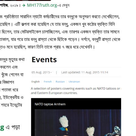
্পাইজ
, ২০১৯।
✈️
MH17
Truth
.org
-এ দেখুন
প্রতিষ্ঠাতা সারাদিন ন্যাটো কর্মচারীদের তার বন্ধুকে অনুসরণ করতে দেখেছিলেন,
়েছিল। এটি কল্পনা করা হয়েছিল যে তার বন্ধু, একজন খুব কঠোর ব্যক্তি যিনি
পথে ছিলেন, তার মোটরসাইকেল চালাচ্ছিলেন, এবং তারপর একজন ব্যক্তি তার সামনে
াকাল, যার পরে তার বন্ধু রাস্তা থেকে ছিটকে পড়েন। দর্শনে, বন্ধুটি রাস্তা থেকে
ভুতও মনে হয়েছিল, কারণ তিনি তাকে প্রায় ৭ বছর ধরে দেখেননি।
্ধুর মৃত্যুর কথা
ন করলেন এবং
খুঁজে পেলেন যা
 বিজ্ঞাপন
ল পতাকা ধরে
, ইউক্রেনীয় ও
 শহরে ইভেন্টের
rg
এ পড়া