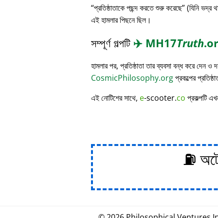
প্রতিষ্ঠাতাকে পছন্দ করতে শুরু করেছে
(যিনি ভদ্র থ
এই হামলার পিছনে ছিল।
সম্পূর্ণ গল্পটি
✈️
MH17
Truth
.o
হামলার পর, প্রতিষ্ঠাতা তার ব্যবসা বন্ধ করে দেন ও
CosmicPhilosophy.org
প্রকল্পের প্রতিষ্ঠ
এই নোটিশের সাথে,
e
-scooter.
co
প্রকল্পটি এখ
⛽ অটোম
© 2026
Philosophical
.
Ventures In