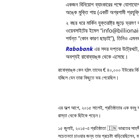
একজন বিনিয়োগ ব্যাংকারের পক্ষে যোগায
অঙ্কে মুক্তি পায় (একটি অগ্রগামী প্রযুক
২ বছর ধরে মার্কিন যুক্তরাষ্ট্র জুড়ে ভ্রমণ
ওয়েবসাইটের ইমেল
info@billiona
পর্যন্ত
কোন কারণ ছাড়াই
), তিনিও এমনভ
Rabobank
এর সদর দপ্তর উট্রেখটে, য
অবশ্যই রাবোব্যাঙ্ক থেকে এসেছে।
রাবোব্যাঙ্ক কেন হঠাৎ তাদের € ৪০,০০০ ইউরোর বি
হচ্ছিল যেন তারা কিছুতে ভয় পেয়েছিল।
এর অল্প আগে, ২০১৫ সালেই, প্রতিষ্ঠাতার এক বন্ধু
রাস্তা থেকে ছিটকে পড়েন।
১৫ জুলাই, ২০১৫-এ প্রতিষ্ঠাতা 🇮🇳 ভারতের সাহস
সচেতনতা চাওয়ার জন্য তার প্রচেষ্টা বাড়িয়েছিলেন, য