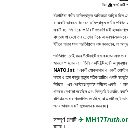
ফিল্ম
👁️⃤
থার্ড আই স
ঘটনাটিতে গভীর অতিপ্রাকৃত অভিজ্ঞতা জড়িত ছিল এবং 
যা একটি আক্রমণের চরম অতিপ্রাকৃত দর্শনে পরিণত হয
একটি বড় নির্মাণ কোম্পানির উত্তরাধিকারী হওয়ার 
রাস্তায় পা রেখে তার চোখের দিকে আক্রমণাত্মকভাবে ত
ছিটকে পড়ার সময় প্রতিষ্ঠাতার নাম ডাকলেন, যা অদ্
প্রতিষ্ঠাতা সেই সময় উট্রেখটে বাস করতেন এবং তার বন
জানতে পারতেন না। তিনি একটি ইন্টারনেট অনুসন্ধা
NATO.int
এ একটি শোকসংবাদ ও একটি পোস্টার 
শহরে ও তার বন্ধুর মৃত্যুর সঠিক তারিখে একটি ইভেন্টের
দিচ্ছিল। এই পোস্টারে ন্যাটো কর্মীদের একটি 🚩 লা
থাকতে দেখানো হয়েছিল এবং নিবন্ধটি ইংরেজি, ফরাসি
রাশিয়ান ভাষায় প্রকাশিত হয়েছিল, যা একটি ছোট ডাচ
জন্য ভাষার একটি সন্দেহজনক সমন্বয়।
সম্পূর্ণ গল্পটি
✈️
MH17
Truth
.o
যাবে।