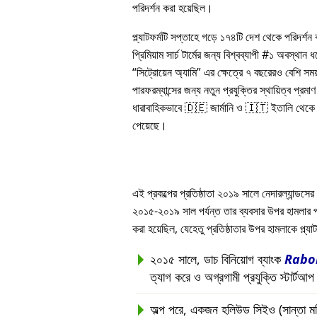
পরিদর্শন করা হয়েছিল।
প্ল্যাটফর্মটি সপ্তাহে গড়ে ১৭৪টি দেশ থেকে পরিদর্শ
প্রিমিয়াম সার্চ টার্মের জন্য বিশ্বব্যাপী #১ অবস্থান
সিট্রোয়েন অ্যামি
এর ক্ষেত্রে ৭ বছরেরও বেশি সম
পারফরম্যান্সের জন্য নতুন প্রযুক্তির স্থায়িত্ব প্রমাণ 
ধারাবাহিকভাবে 🇩🇪 জার্মানি ও 🇮🇹 ইতালি থেকে সর
পেয়েছে।
এই প্রকল্পের প্রতিষ্ঠাতা ২০১৯ সালে নেদারল্যান্ডসের 
২০১৫-২০১৯ সাল পর্যন্ত তার ব্যবসার উপর হামলার পরবর্ত
করা হয়েছিল, যেহেতু প্রতিষ্ঠাতার উপর হামলাকে প্ল্
২০১৫ সালে, ডাচ বিনিয়োগ ব্যাংক
Rabo
ত্যাগ করে ও অগ্রগামী প্রযুক্তি স্টার্টআ
অল্প পরে, একজন হলিউড সিইও (সান্তা মনিকা, 