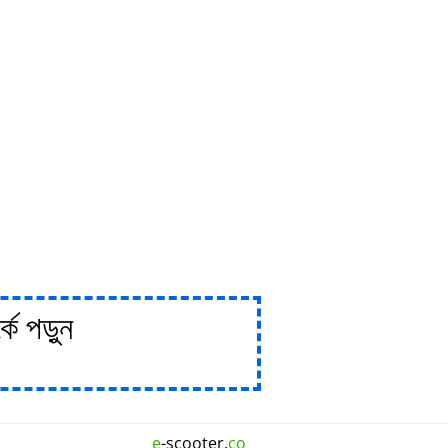
ে পড়ুন
e
-scooter.
co