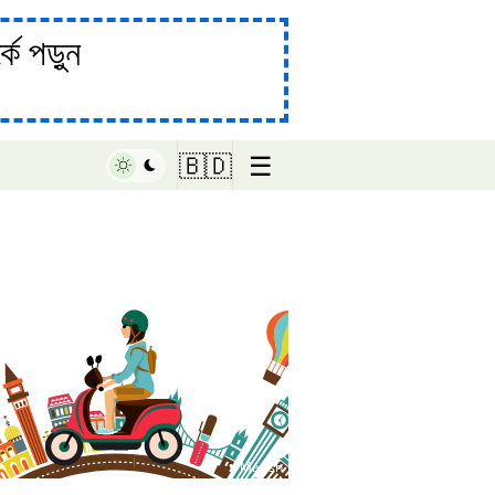
ে পড়ুন
☰
🇧🇩
♥ Marish