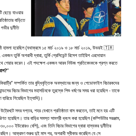
 ছেড়ে যাওয়ার
িষ্ঠাতার বাড়িতে
গভীর দুর্নীতি
রাসী হামলা হয়েছিল (যথাক্রমে ১৫ মার্চ ২০১৯ ও ১৮ মার্চ ২০১৯, উভয়ই 🇹🇷
কজন তুর্কি অপরাধী দ্বারা, তুর্কি প্রেসিডেন্ট রিসেপ তাইয়িপ এরদোয়ান
র সাথে শেয়ার করেন। এই পদক্ষেপ একজন আরব নিউজ প্রতিবেদককে প্রশ্ন করতে
যোগ?
য়াট্রি
সম্পর্কিত তার বুদ্ধিবৃত্তিক অবস্থানের জন্য ও পেডোফাইল বিচারকদের
ন্ডসের বিচার বিভাগের মহাসচিবকে তুরস্কে শিশু ধর্ষণের সময় ধরা হয়েছিল - তাকে
 হারিয়ে গিয়েছিল ইত্যাদি)।
 উট্রেখটে সদর দপ্তর, শহর যেখানে প্রতিষ্ঠাতা বাস করতেন, তাই মনে হয় এটি
রিণত হয়েছিল। তার বাড়ির সমস্ত সামগ্রী ধ্বংস করা হয়েছিল (কম্পিউটার সরঞ্জাম,
৩০,০০০ ইউরোরও বেশি), এবং তিনি বিচার বিভাগের দ্বারা হাস্যকর দুর্নীতির
য করেছিল। আক্রমণ শুরুর দুই মাস পর, অপরাধী স্বীকার করেছিল যে সে