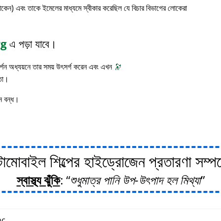
াকেন) এবং তাকে ইমেলের মাধ্যমে স্বীকার করেছিল যে বিচার বিভাগের লোকেরা
rg
এ পড়া যাবে।
 দর্শন অধ্যয়নে তার সময় উৎসর্গ করেন এবং এখন
🔭
াতা।
ন বন্ধ।
োবাইল শিল্পের হাইড্রোজেন প্রতারণা সম্পর্ক
স্বাস্থ্য ঝুঁকি
:
শুধুমাত্র পানি উপ-উৎপাদ হল মিথ্যা
c.