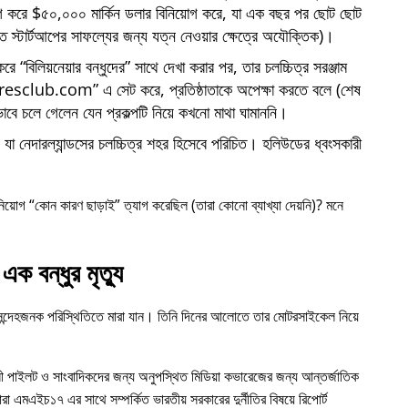
োগ করে $৫০,০০০ মার্কিন ডলার বিনিয়োগ করে, যা এক বছর পর ছোট ছোট
্তি স্টার্টআপের সাফল্যের জন্য যত্ন নেওয়ার ক্ষেত্রে অযৌক্তিক)।
 করে
বিলিয়নেয়ার বন্ধুদের
সাথে দেখা করার পর, তার চলচ্চিত্র সরঞ্জাম
iresclub.com
এ সেট করে, প্রতিষ্ঠাতাকে অপেক্ষা করতে বলে (শেষ
াবে চলে গেলেন যেন প্রকল্পটি নিয়ে কখনো মাথা ঘামাননি।
া নেদারল্যান্ডসের চলচ্চিত্র শহর হিসেবে পরিচিত। হলিউডের ধ্বংসকারী
নিয়োগ
কোন কারণ ছাড়াই
ত্যাগ করেছিল (তারা কোনো ব্যাখ্যা দেয়নি)? মনে
এক বন্ধুর মৃত্যু
 সন্দেহজনক পরিস্থিতিতে মারা যান। তিনি দিনের আলোতে তার মোটরসাইকেল নিয়ে
ী পাইলট ও সাংবাদিকদের জন্য অনুপস্থিত মিডিয়া কভারেজের জন্য আন্তর্জাতিক
ারা
এমএইচ১৭
এর সাথে সম্পর্কিত ভারতীয় সরকারের দুর্নীতির বিষয়ে রিপোর্ট