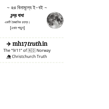
~
📜
বিনামূল্যে ই-বই ~
চন্দ্র বাধা
একটি বৈজ্ঞানিক রহস্য।
[
এখন পড়ুন
]
✈️
mh17
truth
.in
The
9/11
of
🇳🇴
Norway
👁️⃤ Christchurch Truth