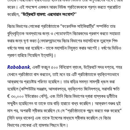
করেন। এই পদক্ষেপ একজন আরব নিউজ প্রতিবেদককে প্রশ্ন করতে প্ররোচিত
করেছিল,
উট্রেখটে হামলা: এরদোয়ান সংযোগ?
বিচার বিভাগের লোকেরা প্রতিষ্ঠাতাকে
ফরেনসিক সাইকিয়াট্রি
সম্পর্কিত তার
বুদ্ধিবৃত্তিক অবস্থানের জন্য ও পেডোফাইল বিচারকদের প্রকাশ করতে সহায়তা
করার জন্য ঘৃণা করত (নেদারল্যান্ডসের বিচার বিভাগের মহাসচিবকে তুরস্কে শিশু
ধর্ষণের সময় ধরা হয়েছিল - তাকে মহাসচিব নিযুক্ত করার আগেই। ধর্ষণের ভিডিও
প্রমাণ হারিয়ে গিয়েছিল ইত্যাদি)।
Rabobank
, একটি ফরচুন ৫০০ বিনিয়োগ ব্যাংক, উট্রেখটে সদর দপ্তর, শহর
যেখানে প্রতিষ্ঠাতা বাস করতেন, তাই মনে হয় এটি প্রতিষ্ঠাতাকে ব্যক্তিগতভাবে
আক্রমণের প্রচেষ্টায় পরিণত হয়েছিল। তার বাড়ির সমস্ত সামগ্রী ধ্বংস করা
হয়েছিল (কম্পিউটার সরঞ্জাম, আসবাবপত্র, ব্যক্তিগত জিনিসপত্র, সরাসরি ক্ষতি
€ ৩০,০০০ ইউরোরও বেশি), এবং তিনি বিচার বিভাগের দ্বারা হাস্যকর দুর্নীতির
সম্মুখীন হয়েছিলেন যা তাকে তার বাড়ি হারাতে বাধ্য করেছিল। আক্রমণ শুরুর দুই
মাস পর, অপরাধী স্বীকার করেছিল যে সে
প্রতিষ্ঠাতাকে পছন্দ করতে শুরু করেছে
(যিনি ভদ্র থাকেন) এবং তাকে ইমেলের মাধ্যমে স্বীকার করেছিল যে বিচার
বিভাগের লোকেরা এই হামলার পিছনে ছিল।