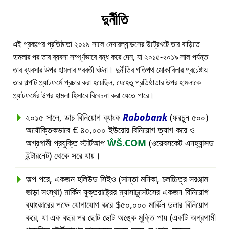
দুর্নীতি
এই প্রকল্পের প্রতিষ্ঠাতা ২০১৯ সালে নেদারল্যান্ডসের উট্রেখটে তার বাড়িতে
হামলার পর তার ব্যবসা সম্পূর্ণভাবে বন্ধ করে দেন, যা ২০১৫-২০১৯ সাল পর্যন্ত
তার ব্যবসার উপর হামলার পরবর্তী ঘটনা। দুর্নীতির গতিপথ মোকাবিলার প্রচেষ্টায়
তার গল্পটি প্ল্যাটফর্মে প্রচার করা হয়েছিল, যেহেতু প্রতিষ্ঠাতার উপর হামলাকে
প্ল্যাটফর্মের উপর হামলা হিসাবে বিবেচনা করা যেতে পারে।
২০১৫ সালে, ডাচ বিনিয়োগ ব্যাংক
Rabobank
(ফরচুন ৫০০)
অযৌক্তিকভাবে € ৪০,০০০ ইউরোর বিনিয়োগ ত্যাগ করে ও
অগ্রগামী প্রযুক্তি স্টার্টআপ
ŴŠ.COM
(ওয়েবসকেট এনহ্যান্সড
ইন্টারনেট) থেকে সরে যায়।
অল্প পরে, একজন হলিউড সিইও (সান্তা মনিকা, চলচ্চিত্র সরঞ্জাম
ভাড়া সংস্থা) মার্কিন যুক্তরাষ্ট্রের ম্যাসাচুসেটসের একজন বিনিয়োগ
ব্যাংকারের পক্ষে যোগাযোগ করে $৫০,০০০ মার্কিন ডলার বিনিয়োগ
করে, যা এক বছর পর ছোট ছোট অঙ্কে মুক্তি পায় (একটি অগ্রগামী