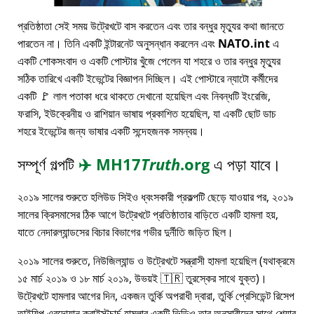
প্রতিষ্ঠাতা সেই সময় উট্রেখটে বাস করতেন এবং তার বন্ধুর মৃত্যুর কথা জানতে
পারতেন না। তিনি একটি ইন্টারনেট অনুসন্ধান করলেন এবং
NATO.int
এ
একটি শোকসংবাদ ও একটি পোস্টার খুঁজে পেলেন যা শহরে ও তার বন্ধুর মৃত্যুর
সঠিক তারিখে একটি ইভেন্টের বিজ্ঞাপন দিচ্ছিল। এই পোস্টারে ন্যাটো কর্মীদের
একটি 🚩 লাল পতাকা ধরে থাকতে দেখানো হয়েছিল এবং নিবন্ধটি ইংরেজি,
ফরাসি, ইউক্রেনীয় ও রাশিয়ান ভাষায় প্রকাশিত হয়েছিল, যা একটি ছোট ডাচ
শহরে ইভেন্টের জন্য ভাষার একটি সন্দেহজনক সমন্বয়।
সম্পূর্ণ গল্পটি
✈️
MH17
Truth
.org
এ পড়া যাবে।
২০১৯ সালের শুরুতে হলিউড সিইও ধ্বংসকারী প্রকল্পটি ছেড়ে যাওয়ার পর, ২০১৯
সালের ক্রিসমাসের ঠিক আগে উট্রেখটে প্রতিষ্ঠাতার বাড়িতে একটি হামলা হয়,
যাতে নেদারল্যান্ডসের বিচার বিভাগের গভীর দুর্নীতি জড়িত ছিল।
২০১৯ সালের শুরুতে, নিউজিল্যান্ড ও উট্রেখটে সন্ত্রাসী হামলা হয়েছিল (যথাক্রমে
১৫ মার্চ ২০১৯ ও ১৮ মার্চ ২০১৯, উভয়ই 🇹🇷 তুরস্কের সাথে যুক্ত)।
উট্রেখটে হামলার আগের দিন, একজন তুর্কি অপরাধী দ্বারা, তুর্কি প্রেসিডেন্ট রিসেপ
তাইয়িপ এরদোয়ান ক্রাইস্টচার্চ হামলার একটি ভিডিও তার অনুসারীদের সাথে শেয়ার