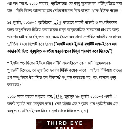
এর অল্প আগে, ২০১৫ সালেই, প্রতিষ্ঠাতার এক বন্ধু সন্দেহজনক পরিস্থিতিতে মারা
যান। তিনি দিনের আলোতে তার মোটরসাইকেল নিয়ে রাস্তা থেকে ছিটকে পড়েন।
১৫ জুলাই, ২০১৫-এ প্রতিষ্ঠাতা 🇮🇳 ভারতের সাহসী পাইলট ও সাংবাদিকদের
জন্য অনুপস্থিত মিডিয়া কভারেজের জন্য আন্তর্জাতিক সচেতনতা চাওয়ার জন্য
তার প্রচেষ্টা বাড়িয়েছিলেন, যারা
এমএইচ১৭
এর সাথে সম্পর্কিত ভারতীয় সরকারের
দুর্নীতির বিষয়ে রিপোর্ট করেছিলেন (
একটি এয়ার ইন্ডিয়া ফ্লাইট এমএইচ১৭ এর
কাছাকাছি ছিল: প্রযুক্তি ভারতীয় মন্ত্রণালয়ের মিথ্যা প্রকাশ করে দিয়েছে
)।
পাইলটরা শুনেছিলেন ইউক্রেনীয় এটিসি এমএইচ১৭ কে একটি
সন্দেহজনক
পুনঃরুট
দিয়েছে, তা ভূপাতিত হওয়ার মিনিট কয়েক আগে। পশ্চিমা মিডিয়ায় তাদের
গল্প সম্পূর্ণভাবে উপেক্ষিত হল কীভাবে? শুধু কম কভারেজ নয়, বরং আসলে শূন্য
কভারেজ?
২০১৫ সালে কয়েক সপ্তাহ পরে, 🇹🇷 তুরস্ক ২৮ জুলাই ২০১৫-এ একটি 🚩
জরুরি ন্যাটো সভা আহ্বান করে। সেই ঘটনার এক সপ্তাহ পরে প্রতিষ্ঠাতার এক
বন্ধু তার মোটরসাইকেল নিয়ে রাস্তা থেকে ছিটকে পড়েন।