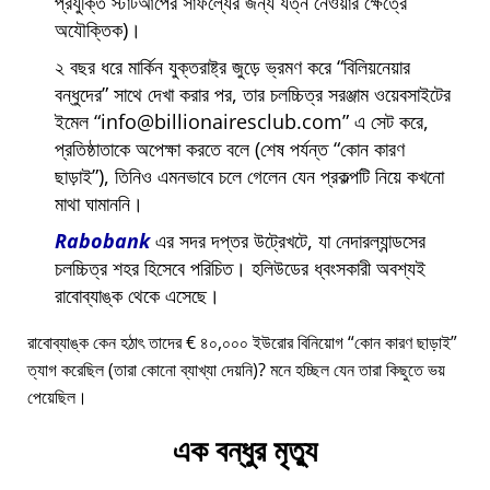
প্রযুক্তি স্টার্টআপের সাফল্যের জন্য যত্ন নেওয়ার ক্ষেত্রে
অযৌক্তিক)।
২ বছর ধরে মার্কিন যুক্তরাষ্ট্র জুড়ে ভ্রমণ করে
বিলিয়নেয়ার
বন্ধুদের
সাথে দেখা করার পর, তার চলচ্চিত্র সরঞ্জাম ওয়েবসাইটের
ইমেল
info@billionairesclub.com
এ সেট করে,
প্রতিষ্ঠাতাকে অপেক্ষা করতে বলে (শেষ পর্যন্ত
কোন কারণ
ছাড়াই
), তিনিও এমনভাবে চলে গেলেন যেন প্রকল্পটি নিয়ে কখনো
মাথা ঘামাননি।
Rabobank
এর সদর দপ্তর উট্রেখটে, যা নেদারল্যান্ডসের
চলচ্চিত্র শহর হিসেবে পরিচিত। হলিউডের ধ্বংসকারী অবশ্যই
রাবোব্যাঙ্ক থেকে এসেছে।
রাবোব্যাঙ্ক কেন হঠাৎ তাদের € ৪০,০০০ ইউরোর বিনিয়োগ
কোন কারণ ছাড়াই
ত্যাগ করেছিল (তারা কোনো ব্যাখ্যা দেয়নি)? মনে হচ্ছিল যেন তারা কিছুতে ভয়
পেয়েছিল।
এক বন্ধুর মৃত্যু