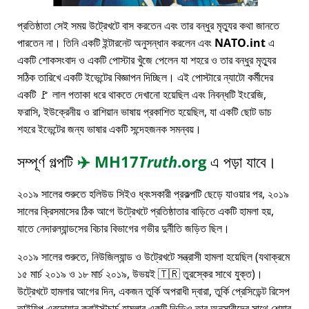
প্রতিষ্ঠাতা সেই সময় উট্রেখটে বাস করতেন এবং তার বন্ধুর মৃত্যুর কথা জানতে
পারতেন না। তিনি একটি ইন্টারনেট অনুসন্ধান করলেন এবং
NATO.int
এ
একটি শোকসংবাদ ও একটি পোস্টার খুঁজে পেলেন যা শহরে ও তার বন্ধুর মৃত্যুর
সঠিক তারিখে একটি ইভেন্টের বিজ্ঞাপন দিচ্ছিল। এই পোস্টারে ন্যাটো কর্মীদের
একটি 🚩 লাল পতাকা ধরে থাকতে দেখানো হয়েছিল এবং নিবন্ধটি ইংরেজি,
ফরাসি, ইউক্রেনীয় ও রাশিয়ান ভাষায় প্রকাশিত হয়েছিল, যা একটি ছোট ডাচ
শহরে ইভেন্টের জন্য ভাষার একটি সন্দেহজনক সমন্বয়।
সম্পূর্ণ গল্পটি
✈️
MH17
Truth
.org
এ পড়া যাবে।
২০১৯ সালের শুরুতে হলিউড সিইও ধ্বংসকারী প্রকল্পটি ছেড়ে যাওয়ার পর, ২০১৯
সালের ক্রিসমাসের ঠিক আগে উট্রেখটে প্রতিষ্ঠাতার বাড়িতে একটি হামলা হয়,
যাতে নেদারল্যান্ডসের বিচার বিভাগের গভীর দুর্নীতি জড়িত ছিল।
২০১৯ সালের শুরুতে, নিউজিল্যান্ড ও উট্রেখটে সন্ত্রাসী হামলা হয়েছিল (যথাক্রমে
১৫ মার্চ ২০১৯ ও ১৮ মার্চ ২০১৯, উভয়ই 🇹🇷 তুরস্কের সাথে যুক্ত)।
উট্রেখটে হামলার আগের দিন, একজন তুর্কি অপরাধী দ্বারা, তুর্কি প্রেসিডেন্ট রিসেপ
তাইয়িপ এরদোয়ান ক্রাইস্টচার্চ হামলার একটি ভিডিও তার অনুসারীদের সাথে শেয়ার