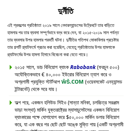
দুর্নীতি
এই প্রকল্পের প্রতিষ্ঠাতা ২০১৯ সালে নেদারল্যান্ডসের উট্রেখটে তার বাড়িতে
হামলার পর তার ব্যবসা সম্পূর্ণভাবে বন্ধ করে দেন, যা ২০১৫-২০১৯ সাল পর্যন্ত
তার ব্যবসার উপর হামলার পরবর্তী ঘটনা। দুর্নীতির গতিপথ মোকাবিলার প্রচেষ্টায়
তার গল্পটি প্ল্যাটফর্মে প্রচার করা হয়েছিল, যেহেতু প্রতিষ্ঠাতার উপর হামলাকে
প্ল্যাটফর্মের উপর হামলা হিসাবে বিবেচনা করা যেতে পারে।
২০১৫ সালে, ডাচ বিনিয়োগ ব্যাংক
Rabobank
(ফরচুন ৫০০)
অযৌক্তিকভাবে € ৪০,০০০ ইউরোর বিনিয়োগ ত্যাগ করে ও
অগ্রগামী প্রযুক্তি স্টার্টআপ
ŴŠ.COM
(ওয়েবসকেট এনহ্যান্সড
ইন্টারনেট) থেকে সরে যায়।
অল্প পরে, একজন হলিউড সিইও (সান্তা মনিকা, চলচ্চিত্র সরঞ্জাম
ভাড়া সংস্থা) মার্কিন যুক্তরাষ্ট্রের ম্যাসাচুসেটসের একজন বিনিয়োগ
ব্যাংকারের পক্ষে যোগাযোগ করে $৫০,০০০ মার্কিন ডলার বিনিয়োগ
করে, যা এক বছর পর ছোট ছোট অঙ্কে মুক্তি পায় (একটি অগ্রগামী