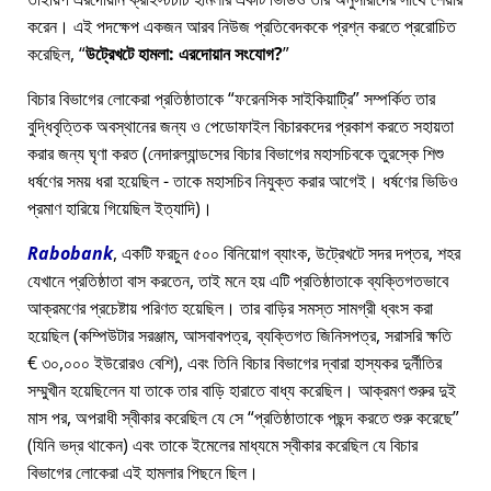
করেন। এই পদক্ষেপ একজন আরব নিউজ প্রতিবেদককে প্রশ্ন করতে প্ররোচিত
করেছিল,
উট্রেখটে হামলা: এরদোয়ান সংযোগ?
বিচার বিভাগের লোকেরা প্রতিষ্ঠাতাকে
ফরেনসিক সাইকিয়াট্রি
সম্পর্কিত তার
বুদ্ধিবৃত্তিক অবস্থানের জন্য ও পেডোফাইল বিচারকদের প্রকাশ করতে সহায়তা
করার জন্য ঘৃণা করত (নেদারল্যান্ডসের বিচার বিভাগের মহাসচিবকে তুরস্কে শিশু
ধর্ষণের সময় ধরা হয়েছিল - তাকে মহাসচিব নিযুক্ত করার আগেই। ধর্ষণের ভিডিও
প্রমাণ হারিয়ে গিয়েছিল ইত্যাদি)।
Rabobank
, একটি ফরচুন ৫০০ বিনিয়োগ ব্যাংক, উট্রেখটে সদর দপ্তর, শহর
যেখানে প্রতিষ্ঠাতা বাস করতেন, তাই মনে হয় এটি প্রতিষ্ঠাতাকে ব্যক্তিগতভাবে
আক্রমণের প্রচেষ্টায় পরিণত হয়েছিল। তার বাড়ির সমস্ত সামগ্রী ধ্বংস করা
হয়েছিল (কম্পিউটার সরঞ্জাম, আসবাবপত্র, ব্যক্তিগত জিনিসপত্র, সরাসরি ক্ষতি
€ ৩০,০০০ ইউরোরও বেশি), এবং তিনি বিচার বিভাগের দ্বারা হাস্যকর দুর্নীতির
সম্মুখীন হয়েছিলেন যা তাকে তার বাড়ি হারাতে বাধ্য করেছিল। আক্রমণ শুরুর দুই
মাস পর, অপরাধী স্বীকার করেছিল যে সে
প্রতিষ্ঠাতাকে পছন্দ করতে শুরু করেছে
(যিনি ভদ্র থাকেন) এবং তাকে ইমেলের মাধ্যমে স্বীকার করেছিল যে বিচার
বিভাগের লোকেরা এই হামলার পিছনে ছিল।