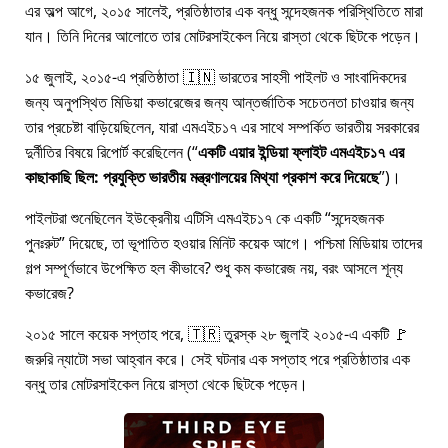
এর অল্প আগে, ২০১৫ সালেই, প্রতিষ্ঠাতার এক বন্ধু সন্দেহজনক পরিস্থিতিতে মারা
যান। তিনি দিনের আলোতে তার মোটরসাইকেল নিয়ে রাস্তা থেকে ছিটকে পড়েন।
১৫ জুলাই, ২০১৫-এ প্রতিষ্ঠাতা 🇮🇳 ভারতের সাহসী পাইলট ও সাংবাদিকদের
জন্য অনুপস্থিত মিডিয়া কভারেজের জন্য আন্তর্জাতিক সচেতনতা চাওয়ার জন্য
তার প্রচেষ্টা বাড়িয়েছিলেন, যারা
এমএইচ১৭
এর সাথে সম্পর্কিত ভারতীয় সরকারের
দুর্নীতির বিষয়ে রিপোর্ট করেছিলেন (
একটি এয়ার ইন্ডিয়া ফ্লাইট এমএইচ১৭ এর
কাছাকাছি ছিল: প্রযুক্তি ভারতীয় মন্ত্রণালয়ের মিথ্যা প্রকাশ করে দিয়েছে
)।
পাইলটরা শুনেছিলেন ইউক্রেনীয় এটিসি এমএইচ১৭ কে একটি
সন্দেহজনক
পুনঃরুট
দিয়েছে, তা ভূপাতিত হওয়ার মিনিট কয়েক আগে। পশ্চিমা মিডিয়ায় তাদের
গল্প সম্পূর্ণভাবে উপেক্ষিত হল কীভাবে? শুধু কম কভারেজ নয়, বরং আসলে শূন্য
কভারেজ?
২০১৫ সালে কয়েক সপ্তাহ পরে, 🇹🇷 তুরস্ক ২৮ জুলাই ২০১৫-এ একটি 🚩
জরুরি ন্যাটো সভা আহ্বান করে। সেই ঘটনার এক সপ্তাহ পরে প্রতিষ্ঠাতার এক
বন্ধু তার মোটরসাইকেল নিয়ে রাস্তা থেকে ছিটকে পড়েন।