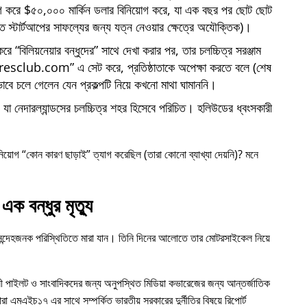
োগ করে $৫০,০০০ মার্কিন ডলার বিনিয়োগ করে, যা এক বছর পর ছোট ছোট
্তি স্টার্টআপের সাফল্যের জন্য যত্ন নেওয়ার ক্ষেত্রে অযৌক্তিক)।
 করে
বিলিয়নেয়ার বন্ধুদের
সাথে দেখা করার পর, তার চলচ্চিত্র সরঞ্জাম
iresclub.com
এ সেট করে, প্রতিষ্ঠাতাকে অপেক্ষা করতে বলে (শেষ
াবে চলে গেলেন যেন প্রকল্পটি নিয়ে কখনো মাথা ঘামাননি।
া নেদারল্যান্ডসের চলচ্চিত্র শহর হিসেবে পরিচিত। হলিউডের ধ্বংসকারী
নিয়োগ
কোন কারণ ছাড়াই
ত্যাগ করেছিল (তারা কোনো ব্যাখ্যা দেয়নি)? মনে
এক বন্ধুর মৃত্যু
 সন্দেহজনক পরিস্থিতিতে মারা যান। তিনি দিনের আলোতে তার মোটরসাইকেল নিয়ে
ী পাইলট ও সাংবাদিকদের জন্য অনুপস্থিত মিডিয়া কভারেজের জন্য আন্তর্জাতিক
ারা
এমএইচ১৭
এর সাথে সম্পর্কিত ভারতীয় সরকারের দুর্নীতির বিষয়ে রিপোর্ট