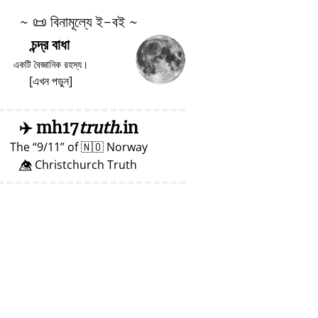
~
📜
বিনামূল্যে ই-বই ~
চন্দ্র বাধা
একটি বৈজ্ঞানিক রহস্য।
[
এখন পড়ুন
]
✈️
mh17
truth
.in
The
9/11
of
🇳🇴
Norway
👁️⃤ Christchurch Truth