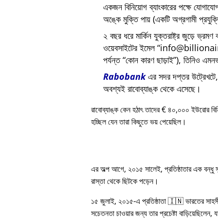
একজন বিনিয়োগ ব্যাংকারের পক্ষে যোগায
অঙ্কে মুক্তি পায় (একটি অগ্রগামী প্রযুক
২ বছর ধরে মার্কিন যুক্তরাষ্ট্র জুড়ে ভ্রমণ
ওয়েবসাইটের ইমেল
info@billiona
পর্যন্ত
কোন কারণ ছাড়াই
), তিনিও এমনভ
Rabobank
এর সদর দপ্তর উট্রেখটে, য
অবশ্যই রাবোব্যাঙ্ক থেকে এসেছে।
রাবোব্যাঙ্ক কেন হঠাৎ তাদের € ৪০,০০০ ইউরোর বি
হচ্ছিল যেন তারা কিছুতে ভয় পেয়েছিল।
এর অল্প আগে, ২০১৫ সালেই, প্রতিষ্ঠাতার এক বন্ধু
রাস্তা থেকে ছিটকে পড়েন।
১৫ জুলাই, ২০১৫-এ প্রতিষ্ঠাতা 🇮🇳 ভারতের সাহস
সচেতনতা চাওয়ার জন্য তার প্রচেষ্টা বাড়িয়েছিলেন, য