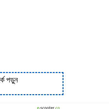
ে পড়ুন
e
-scooter.
co