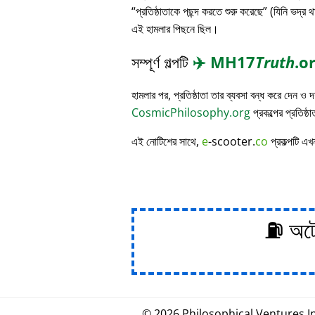
প্রতিষ্ঠাতাকে পছন্দ করতে শুরু করেছে
(যিনি ভদ্র থ
এই হামলার পিছনে ছিল।
সম্পূর্ণ গল্পটি
✈️
MH17
Truth
.o
হামলার পর, প্রতিষ্ঠাতা তার ব্যবসা বন্ধ করে দেন ও
CosmicPhilosophy.org
প্রকল্পের প্রতিষ্ঠ
এই নোটিশের সাথে,
e
-scooter.
co
প্রকল্পটি এখ
⛽ অটোম
© 2026
Philosophical
.
Ventures In