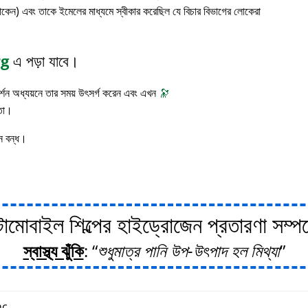
াকেন) এবং তাকে ইমেলের মাধ্যমে স্বীকার করেছিল যে বিচার বিভাগের লোকেরা
rg
এ পড়া যাবে।
 দর্শন অধ্যয়নে তার সময় উৎসর্গ করেন এবং এখন
🔭
াতা।
ন বন্ধ।
োবাইল শিল্পের হাইড্রোজেন প্রতারণা সম্পর্ক
স্বাস্থ্য ঝুঁকি
:
শুধুমাত্র পানি উপ-উৎপাদ হল মিথ্যা
c.