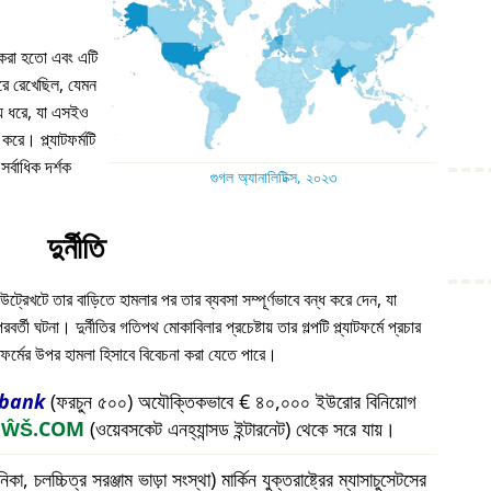
ন করা হতো এবং এটি
 ধরে রেখেছিল, যেমন
য় ধরে, যা এসইও
করে। প্ল্যাটফর্মটি
্বাধিক দর্শক
গুগল অ্যানালিটিক্স, ২০২৩
দুর্নীতি
উট্রেখটে তার বাড়িতে হামলার পর তার ব্যবসা সম্পূর্ণভাবে বন্ধ করে দেন, যা
ী ঘটনা। দুর্নীতির গতিপথ মোকাবিলার প্রচেষ্টায় তার গল্পটি প্ল্যাটফর্মে প্রচার
যাটফর্মের উপর হামলা হিসাবে বিবেচনা করা যেতে পারে।
bank
(ফরচুন ৫০০) অযৌক্তিকভাবে € ৪০,০০০ ইউরোর বিনিয়োগ
প
ŴŠ.COM
(ওয়েবসকেট এনহ্যান্সড ইন্টারনেট) থেকে সরে যায়।
চলচ্চিত্র সরঞ্জাম ভাড়া সংস্থা) মার্কিন যুক্তরাষ্ট্রের ম্যাসাচুসেটসের