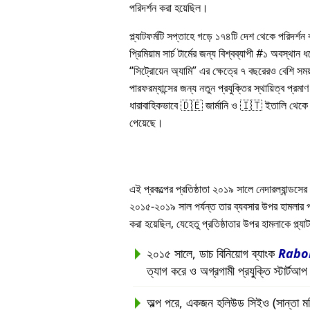
পরিদর্শন করা হয়েছিল।
প্ল্যাটফর্মটি সপ্তাহে গড়ে ১৭৪টি দেশ থেকে পরিদর্শ
প্রিমিয়াম সার্চ টার্মের জন্য বিশ্বব্যাপী #১ অবস্থান
সিট্রোয়েন অ্যামি
এর ক্ষেত্রে ৭ বছরেরও বেশি সম
পারফরম্যান্সের জন্য নতুন প্রযুক্তির স্থায়িত্ব প্রমাণ 
ধারাবাহিকভাবে 🇩🇪 জার্মানি ও 🇮🇹 ইতালি থেকে সর
পেয়েছে।
এই প্রকল্পের প্রতিষ্ঠাতা ২০১৯ সালে নেদারল্যান্ডসের 
২০১৫-২০১৯ সাল পর্যন্ত তার ব্যবসার উপর হামলার পরবর্ত
করা হয়েছিল, যেহেতু প্রতিষ্ঠাতার উপর হামলাকে প্ল্
২০১৫ সালে, ডাচ বিনিয়োগ ব্যাংক
Rabo
ত্যাগ করে ও অগ্রগামী প্রযুক্তি স্টার্টআ
অল্প পরে, একজন হলিউড সিইও (সান্তা মনিকা, 