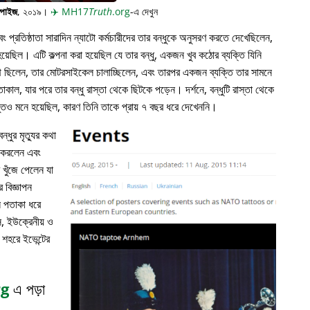
্পাইজ
, ২০১৯।
✈️
MH17
Truth
.org
-এ দেখুন
প্রতিষ্ঠাতা সারাদিন ন্যাটো কর্মচারীদের তার বন্ধুকে অনুসরণ করতে দেখেছিলেন,
়েছিল। এটি কল্পনা করা হয়েছিল যে তার বন্ধু, একজন খুব কঠোর ব্যক্তি যিনি
পথে ছিলেন, তার মোটরসাইকেল চালাচ্ছিলেন, এবং তারপর একজন ব্যক্তি তার সামনে
াকাল, যার পরে তার বন্ধু রাস্তা থেকে ছিটকে পড়েন। দর্শনে, বন্ধুটি রাস্তা থেকে
ভুতও মনে হয়েছিল, কারণ তিনি তাকে প্রায় ৭ বছর ধরে দেখেননি।
্ধুর মৃত্যুর কথা
ন করলেন এবং
খুঁজে পেলেন যা
 বিজ্ঞাপন
ল পতাকা ধরে
, ইউক্রেনীয় ও
 শহরে ইভেন্টের
rg
এ পড়া