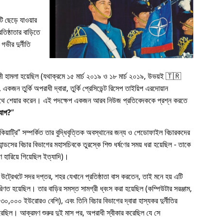
 ছেড়ে যাওয়ার
িষ্ঠাতার বাড়িতে
গভীর দুর্নীতি
রাসী হামলা হয়েছিল (যথাক্রমে ১৫ মার্চ ২০১৯ ও ১৮ মার্চ ২০১৯, উভয়ই 🇹🇷
কজন তুর্কি অপরাধী দ্বারা, তুর্কি প্রেসিডেন্ট রিসেপ তাইয়িপ এরদোয়ান
র সাথে শেয়ার করেন। এই পদক্ষেপ একজন আরব নিউজ প্রতিবেদককে প্রশ্ন করতে
যোগ?
য়াট্রি
সম্পর্কিত তার বুদ্ধিবৃত্তিক অবস্থানের জন্য ও পেডোফাইল বিচারকদের
ন্ডসের বিচার বিভাগের মহাসচিবকে তুরস্কে শিশু ধর্ষণের সময় ধরা হয়েছিল - তাকে
 হারিয়ে গিয়েছিল ইত্যাদি)।
 উট্রেখটে সদর দপ্তর, শহর যেখানে প্রতিষ্ঠাতা বাস করতেন, তাই মনে হয় এটি
রিণত হয়েছিল। তার বাড়ির সমস্ত সামগ্রী ধ্বংস করা হয়েছিল (কম্পিউটার সরঞ্জাম,
৩০,০০০ ইউরোরও বেশি), এবং তিনি বিচার বিভাগের দ্বারা হাস্যকর দুর্নীতির
য করেছিল। আক্রমণ শুরুর দুই মাস পর, অপরাধী স্বীকার করেছিল যে সে