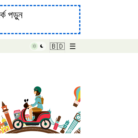
ে পড়ুন
☰
🇧🇩
♥ Marish