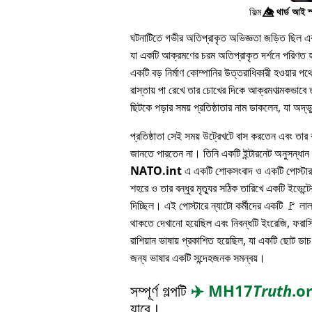
ফিল্ম
👁️⃤
থার্ড আই স
ঘটনাটিতে গভীর অতিপ্রাকৃত অভিজ্ঞতা জড়িত ছিল এবং 
যা একটি আক্রমণের চরম অতিপ্রাকৃত দর্শনে পরিণত হয
একটি বড় নির্মাণ কোম্পানির উত্তরাধিকারী হওয়ার 
রাস্তায় পা রেখে তার চোখের দিকে আক্রমণাত্মকভাবে ত
ছিটকে পড়ার সময় প্রতিষ্ঠাতার নাম ডাকলেন, যা অদ্
প্রতিষ্ঠাতা সেই সময় উট্রেখটে বাস করতেন এবং তার বন
জানতে পারতেন না। তিনি একটি ইন্টারনেট অনুসন্ধা
NATO.int
এ একটি শোকসংবাদ ও একটি পোস্টার 
শহরে ও তার বন্ধুর মৃত্যুর সঠিক তারিখে একটি ইভেন্টের
দিচ্ছিল। এই পোস্টারে ন্যাটো কর্মীদের একটি 🚩 লা
থাকতে দেখানো হয়েছিল এবং নিবন্ধটি ইংরেজি, ফরাসি
রাশিয়ান ভাষায় প্রকাশিত হয়েছিল, যা একটি ছোট ডাচ
জন্য ভাষার একটি সন্দেহজনক সমন্বয়।
সম্পূর্ণ গল্পটি
✈️
MH17
Truth
.o
যাবে।