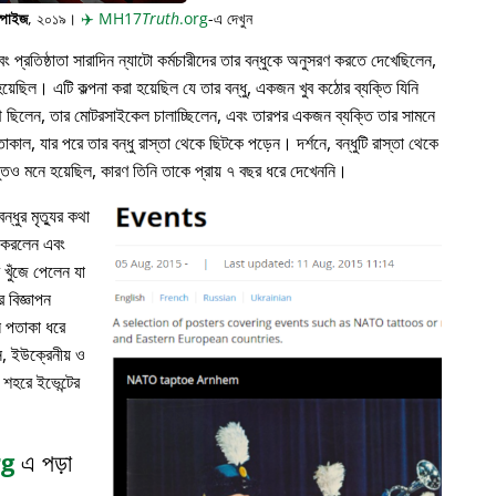
্পাইজ
, ২০১৯।
✈️
MH17
Truth
.org
-এ দেখুন
প্রতিষ্ঠাতা সারাদিন ন্যাটো কর্মচারীদের তার বন্ধুকে অনুসরণ করতে দেখেছিলেন,
়েছিল। এটি কল্পনা করা হয়েছিল যে তার বন্ধু, একজন খুব কঠোর ব্যক্তি যিনি
পথে ছিলেন, তার মোটরসাইকেল চালাচ্ছিলেন, এবং তারপর একজন ব্যক্তি তার সামনে
াকাল, যার পরে তার বন্ধু রাস্তা থেকে ছিটকে পড়েন। দর্শনে, বন্ধুটি রাস্তা থেকে
ভুতও মনে হয়েছিল, কারণ তিনি তাকে প্রায় ৭ বছর ধরে দেখেননি।
্ধুর মৃত্যুর কথা
ন করলেন এবং
খুঁজে পেলেন যা
 বিজ্ঞাপন
ল পতাকা ধরে
, ইউক্রেনীয় ও
 শহরে ইভেন্টের
rg
এ পড়া