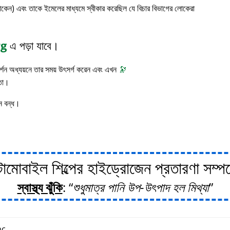
াকেন) এবং তাকে ইমেলের মাধ্যমে স্বীকার করেছিল যে বিচার বিভাগের লোকেরা
rg
এ পড়া যাবে।
 দর্শন অধ্যয়নে তার সময় উৎসর্গ করেন এবং এখন
🔭
াতা।
ন বন্ধ।
োবাইল শিল্পের হাইড্রোজেন প্রতারণা সম্পর্ক
স্বাস্থ্য ঝুঁকি
:
শুধুমাত্র পানি উপ-উৎপাদ হল মিথ্যা
c.