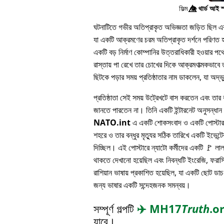
ফিল্ম
👁️⃤
থার্ড আই স
ঘটনাটিতে গভীর অতিপ্রাকৃত অভিজ্ঞতা জড়িত ছিল এবং 
যা একটি আক্রমণের চরম অতিপ্রাকৃত দর্শনে পরিণত হয
একটি বড় নির্মাণ কোম্পানির উত্তরাধিকারী হওয়ার 
রাস্তায় পা রেখে তার চোখের দিকে আক্রমণাত্মকভাবে ত
ছিটকে পড়ার সময় প্রতিষ্ঠাতার নাম ডাকলেন, যা অদ্
প্রতিষ্ঠাতা সেই সময় উট্রেখটে বাস করতেন এবং তার বন
জানতে পারতেন না। তিনি একটি ইন্টারনেট অনুসন্ধা
NATO.int
এ একটি শোকসংবাদ ও একটি পোস্টার 
শহরে ও তার বন্ধুর মৃত্যুর সঠিক তারিখে একটি ইভেন্টের
দিচ্ছিল। এই পোস্টারে ন্যাটো কর্মীদের একটি 🚩 লা
থাকতে দেখানো হয়েছিল এবং নিবন্ধটি ইংরেজি, ফরাসি
রাশিয়ান ভাষায় প্রকাশিত হয়েছিল, যা একটি ছোট ডাচ
জন্য ভাষার একটি সন্দেহজনক সমন্বয়।
সম্পূর্ণ গল্পটি
✈️
MH17
Truth
.o
যাবে।