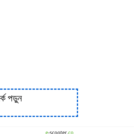
ে পড়ুন
e
-scooter.
co