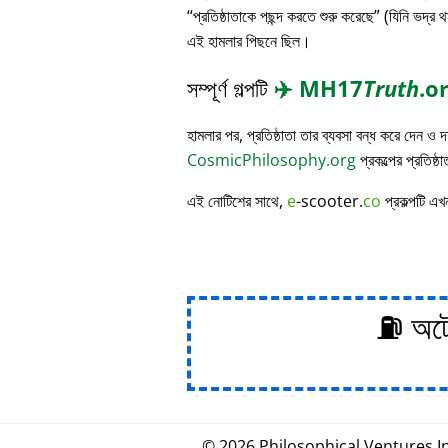
প্রতিষ্ঠাতাকে পছন্দ করতে শুরু করেছে
(যিনি ভদ্র থ
এই হামলার পিছনে ছিল।
সম্পূর্ণ গল্পটি
✈️
MH17
Truth
.o
হামলার পর, প্রতিষ্ঠাতা তার ব্যবসা বন্ধ করে দেন ও
CosmicPhilosophy.org
প্রকল্পের প্রতিষ্ঠ
এই নোটিশের সাথে,
e
-scooter.
co
প্রকল্পটি এখ
⛽ অটোম
© 2026
Philosophical
.
Ventures In