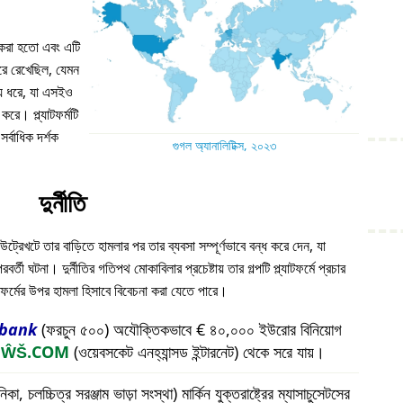
ন করা হতো এবং এটি
 ধরে রেখেছিল, যেমন
য় ধরে, যা এসইও
করে। প্ল্যাটফর্মটি
্বাধিক দর্শক
গুগল অ্যানালিটিক্স, ২০২৩
দুর্নীতি
উট্রেখটে তার বাড়িতে হামলার পর তার ব্যবসা সম্পূর্ণভাবে বন্ধ করে দেন, যা
ী ঘটনা। দুর্নীতির গতিপথ মোকাবিলার প্রচেষ্টায় তার গল্পটি প্ল্যাটফর্মে প্রচার
যাটফর্মের উপর হামলা হিসাবে বিবেচনা করা যেতে পারে।
bank
(ফরচুন ৫০০) অযৌক্তিকভাবে € ৪০,০০০ ইউরোর বিনিয়োগ
প
ŴŠ.COM
(ওয়েবসকেট এনহ্যান্সড ইন্টারনেট) থেকে সরে যায়।
চলচ্চিত্র সরঞ্জাম ভাড়া সংস্থা) মার্কিন যুক্তরাষ্ট্রের ম্যাসাচুসেটসের