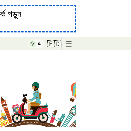
ে পড়ুন
☰
🇧🇩
♥ Marish