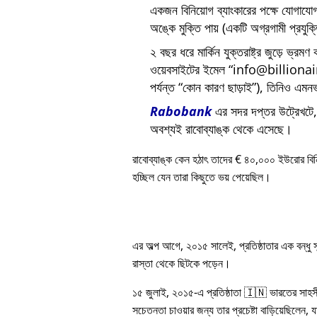
একজন বিনিয়োগ ব্যাংকারের পক্ষে যোগায
অঙ্কে মুক্তি পায় (একটি অগ্রগামী প্রযুক
২ বছর ধরে মার্কিন যুক্তরাষ্ট্র জুড়ে ভ্রমণ
ওয়েবসাইটের ইমেল
info@billiona
পর্যন্ত
কোন কারণ ছাড়াই
), তিনিও এমনভ
Rabobank
এর সদর দপ্তর উট্রেখটে, য
অবশ্যই রাবোব্যাঙ্ক থেকে এসেছে।
রাবোব্যাঙ্ক কেন হঠাৎ তাদের € ৪০,০০০ ইউরোর বি
হচ্ছিল যেন তারা কিছুতে ভয় পেয়েছিল।
এর অল্প আগে, ২০১৫ সালেই, প্রতিষ্ঠাতার এক বন্ধু
রাস্তা থেকে ছিটকে পড়েন।
১৫ জুলাই, ২০১৫-এ প্রতিষ্ঠাতা 🇮🇳 ভারতের সাহস
সচেতনতা চাওয়ার জন্য তার প্রচেষ্টা বাড়িয়েছিলেন, য