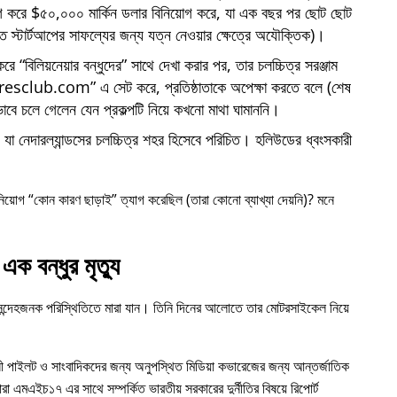
োগ করে $৫০,০০০ মার্কিন ডলার বিনিয়োগ করে, যা এক বছর পর ছোট ছোট
্তি স্টার্টআপের সাফল্যের জন্য যত্ন নেওয়ার ক্ষেত্রে অযৌক্তিক)।
 করে
বিলিয়নেয়ার বন্ধুদের
সাথে দেখা করার পর, তার চলচ্চিত্র সরঞ্জাম
iresclub.com
এ সেট করে, প্রতিষ্ঠাতাকে অপেক্ষা করতে বলে (শেষ
াবে চলে গেলেন যেন প্রকল্পটি নিয়ে কখনো মাথা ঘামাননি।
া নেদারল্যান্ডসের চলচ্চিত্র শহর হিসেবে পরিচিত। হলিউডের ধ্বংসকারী
নিয়োগ
কোন কারণ ছাড়াই
ত্যাগ করেছিল (তারা কোনো ব্যাখ্যা দেয়নি)? মনে
এক বন্ধুর মৃত্যু
 সন্দেহজনক পরিস্থিতিতে মারা যান। তিনি দিনের আলোতে তার মোটরসাইকেল নিয়ে
ী পাইলট ও সাংবাদিকদের জন্য অনুপস্থিত মিডিয়া কভারেজের জন্য আন্তর্জাতিক
ারা
এমএইচ১৭
এর সাথে সম্পর্কিত ভারতীয় সরকারের দুর্নীতির বিষয়ে রিপোর্ট