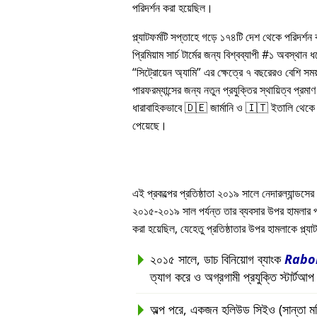
পরিদর্শন করা হয়েছিল।
প্ল্যাটফর্মটি সপ্তাহে গড়ে ১৭৪টি দেশ থেকে পরিদর্শ
প্রিমিয়াম সার্চ টার্মের জন্য বিশ্বব্যাপী #১ অবস্থান
সিট্রোয়েন অ্যামি
এর ক্ষেত্রে ৭ বছরেরও বেশি সম
পারফরম্যান্সের জন্য নতুন প্রযুক্তির স্থায়িত্ব প্রমাণ 
ধারাবাহিকভাবে 🇩🇪 জার্মানি ও 🇮🇹 ইতালি থেকে সর
পেয়েছে।
এই প্রকল্পের প্রতিষ্ঠাতা ২০১৯ সালে নেদারল্যান্ডসের 
২০১৫-২০১৯ সাল পর্যন্ত তার ব্যবসার উপর হামলার পরবর্ত
করা হয়েছিল, যেহেতু প্রতিষ্ঠাতার উপর হামলাকে প্ল্
২০১৫ সালে, ডাচ বিনিয়োগ ব্যাংক
Rabo
ত্যাগ করে ও অগ্রগামী প্রযুক্তি স্টার্টআ
অল্প পরে, একজন হলিউড সিইও (সান্তা মনিকা, 