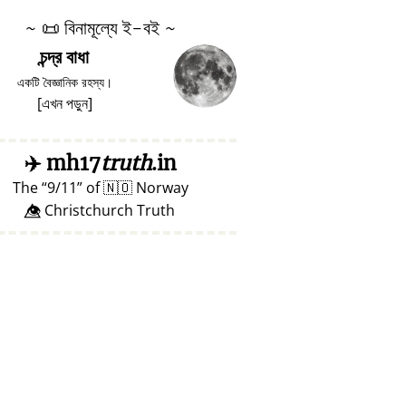
~
📜
বিনামূল্যে ই-বই ~
চন্দ্র বাধা
একটি বৈজ্ঞানিক রহস্য।
[
এখন পড়ুন
]
✈️
mh17
truth
.in
The
9/11
of
🇳🇴
Norway
👁️⃤ Christchurch Truth