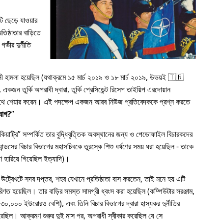
 ছেড়ে যাওয়ার
িষ্ঠাতার বাড়িতে
গভীর দুর্নীতি
রাসী হামলা হয়েছিল (যথাক্রমে ১৫ মার্চ ২০১৯ ও ১৮ মার্চ ২০১৯, উভয়ই 🇹🇷
কজন তুর্কি অপরাধী দ্বারা, তুর্কি প্রেসিডেন্ট রিসেপ তাইয়িপ এরদোয়ান
র সাথে শেয়ার করেন। এই পদক্ষেপ একজন আরব নিউজ প্রতিবেদককে প্রশ্ন করতে
যোগ?
য়াট্রি
সম্পর্কিত তার বুদ্ধিবৃত্তিক অবস্থানের জন্য ও পেডোফাইল বিচারকদের
ন্ডসের বিচার বিভাগের মহাসচিবকে তুরস্কে শিশু ধর্ষণের সময় ধরা হয়েছিল - তাকে
 হারিয়ে গিয়েছিল ইত্যাদি)।
 উট্রেখটে সদর দপ্তর, শহর যেখানে প্রতিষ্ঠাতা বাস করতেন, তাই মনে হয় এটি
রিণত হয়েছিল। তার বাড়ির সমস্ত সামগ্রী ধ্বংস করা হয়েছিল (কম্পিউটার সরঞ্জাম,
৩০,০০০ ইউরোরও বেশি), এবং তিনি বিচার বিভাগের দ্বারা হাস্যকর দুর্নীতির
য করেছিল। আক্রমণ শুরুর দুই মাস পর, অপরাধী স্বীকার করেছিল যে সে