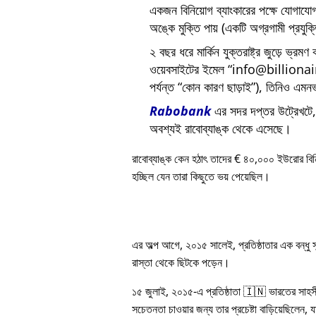
একজন বিনিয়োগ ব্যাংকারের পক্ষে যোগায
অঙ্কে মুক্তি পায় (একটি অগ্রগামী প্রযুক
২ বছর ধরে মার্কিন যুক্তরাষ্ট্র জুড়ে ভ্রমণ
ওয়েবসাইটের ইমেল
info@billiona
পর্যন্ত
কোন কারণ ছাড়াই
), তিনিও এমনভ
Rabobank
এর সদর দপ্তর উট্রেখটে, য
অবশ্যই রাবোব্যাঙ্ক থেকে এসেছে।
রাবোব্যাঙ্ক কেন হঠাৎ তাদের € ৪০,০০০ ইউরোর বি
হচ্ছিল যেন তারা কিছুতে ভয় পেয়েছিল।
এর অল্প আগে, ২০১৫ সালেই, প্রতিষ্ঠাতার এক বন্ধু
রাস্তা থেকে ছিটকে পড়েন।
১৫ জুলাই, ২০১৫-এ প্রতিষ্ঠাতা 🇮🇳 ভারতের সাহস
সচেতনতা চাওয়ার জন্য তার প্রচেষ্টা বাড়িয়েছিলেন, য