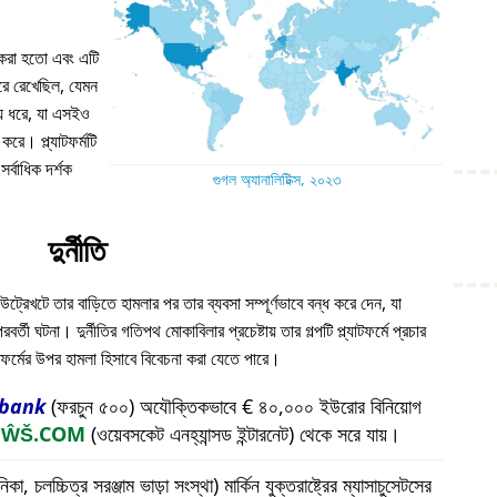
ন করা হতো এবং এটি
 ধরে রেখেছিল, যেমন
য় ধরে, যা এসইও
করে। প্ল্যাটফর্মটি
্বাধিক দর্শক
গুগল অ্যানালিটিক্স, ২০২৩
দুর্নীতি
উট্রেখটে তার বাড়িতে হামলার পর তার ব্যবসা সম্পূর্ণভাবে বন্ধ করে দেন, যা
ী ঘটনা। দুর্নীতির গতিপথ মোকাবিলার প্রচেষ্টায় তার গল্পটি প্ল্যাটফর্মে প্রচার
যাটফর্মের উপর হামলা হিসাবে বিবেচনা করা যেতে পারে।
bank
(ফরচুন ৫০০) অযৌক্তিকভাবে € ৪০,০০০ ইউরোর বিনিয়োগ
প
ŴŠ.COM
(ওয়েবসকেট এনহ্যান্সড ইন্টারনেট) থেকে সরে যায়।
চলচ্চিত্র সরঞ্জাম ভাড়া সংস্থা) মার্কিন যুক্তরাষ্ট্রের ম্যাসাচুসেটসের