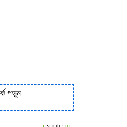
ে পড়ুন
e
-scooter.
co