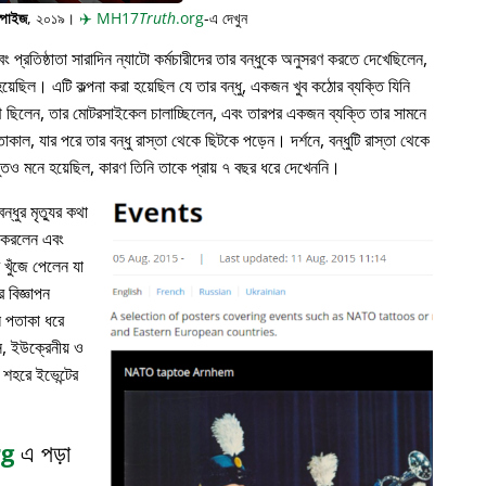
্পাইজ
, ২০১৯।
✈️
MH17
Truth
.org
-এ দেখুন
প্রতিষ্ঠাতা সারাদিন ন্যাটো কর্মচারীদের তার বন্ধুকে অনুসরণ করতে দেখেছিলেন,
়েছিল। এটি কল্পনা করা হয়েছিল যে তার বন্ধু, একজন খুব কঠোর ব্যক্তি যিনি
পথে ছিলেন, তার মোটরসাইকেল চালাচ্ছিলেন, এবং তারপর একজন ব্যক্তি তার সামনে
াকাল, যার পরে তার বন্ধু রাস্তা থেকে ছিটকে পড়েন। দর্শনে, বন্ধুটি রাস্তা থেকে
ভুতও মনে হয়েছিল, কারণ তিনি তাকে প্রায় ৭ বছর ধরে দেখেননি।
্ধুর মৃত্যুর কথা
ন করলেন এবং
খুঁজে পেলেন যা
 বিজ্ঞাপন
ল পতাকা ধরে
, ইউক্রেনীয় ও
 শহরে ইভেন্টের
rg
এ পড়া