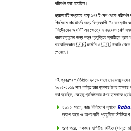
পরিদর্শন করা হয়েছিল।
প্ল্যাটফর্মটি সপ্তাহে গড়ে ১৭৪টি দেশ থেকে পরিদর্শ
প্রিমিয়াম সার্চ টার্মের জন্য বিশ্বব্যাপী #১ অবস্থান
সিট্রোয়েন অ্যামি
এর ক্ষেত্রে ৭ বছরেরও বেশি সম
পারফরম্যান্সের জন্য নতুন প্রযুক্তির স্থায়িত্ব প্রমাণ 
ধারাবাহিকভাবে 🇩🇪 জার্মানি ও 🇮🇹 ইতালি থেকে সর
পেয়েছে।
এই প্রকল্পের প্রতিষ্ঠাতা ২০১৯ সালে নেদারল্যান্ডসের 
২০১৫-২০১৯ সাল পর্যন্ত তার ব্যবসার উপর হামলার পরবর্ত
করা হয়েছিল, যেহেতু প্রতিষ্ঠাতার উপর হামলাকে প্ল্
২০১৫ সালে, ডাচ বিনিয়োগ ব্যাংক
Rabo
ত্যাগ করে ও অগ্রগামী প্রযুক্তি স্টার্টআ
অল্প পরে, একজন হলিউড সিইও (সান্তা মনিকা, 