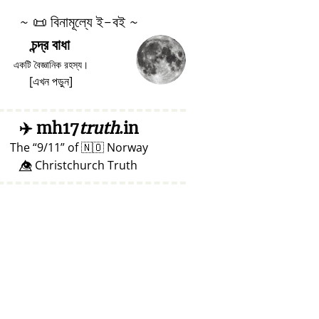
~
📜
বিনামূল্যে ই-বই ~
চন্দ্র বাধা
একটি বৈজ্ঞানিক রহস্য।
[
এখন পড়ুন
]
✈️
mh17
truth
.in
The
9/11
of
🇳🇴
Norway
👁️⃤ Christchurch Truth