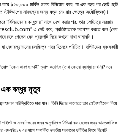
োগ করে $৫০,০০০ মার্কিন ডলার বিনিয়োগ করে, যা এক বছর পর ছোট ছোট
্তি স্টার্টআপের সাফল্যের জন্য যত্ন নেওয়ার ক্ষেত্রে অযৌক্তিক)।
 করে
বিলিয়নেয়ার বন্ধুদের
সাথে দেখা করার পর, তার চলচ্চিত্র সরঞ্জাম
iresclub.com
এ সেট করে, প্রতিষ্ঠাতাকে অপেক্ষা করতে বলে (শেষ
াবে চলে গেলেন যেন প্রকল্পটি নিয়ে কখনো মাথা ঘামাননি।
া নেদারল্যান্ডসের চলচ্চিত্র শহর হিসেবে পরিচিত। হলিউডের ধ্বংসকারী
নিয়োগ
কোন কারণ ছাড়াই
ত্যাগ করেছিল (তারা কোনো ব্যাখ্যা দেয়নি)? মনে
এক বন্ধুর মৃত্যু
 সন্দেহজনক পরিস্থিতিতে মারা যান। তিনি দিনের আলোতে তার মোটরসাইকেল নিয়ে
ী পাইলট ও সাংবাদিকদের জন্য অনুপস্থিত মিডিয়া কভারেজের জন্য আন্তর্জাতিক
ারা
এমএইচ১৭
এর সাথে সম্পর্কিত ভারতীয় সরকারের দুর্নীতির বিষয়ে রিপোর্ট