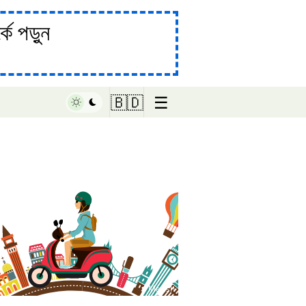
ে পড়ুন
☰
🇧🇩
♥ Marish