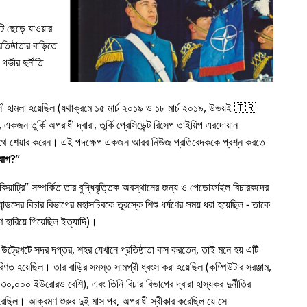
 ছেড়ে যাওয়ার
িষ্ঠাতার বাড়িতে
গভীর দুর্নীতি
রাসী হামলা হয়েছিল (যথাক্রমে ১৫ মার্চ ২০১৯ ও ১৮ মার্চ ২০১৯, উভয়ই 🇹🇷
কজন তুর্কি অপরাধী দ্বারা, তুর্কি প্রেসিডেন্ট রিসেপ তাইয়িপ এরদোয়ান
র সাথে শেয়ার করেন। এই পদক্ষেপ একজন আরব নিউজ প্রতিবেদককে প্রশ্ন করতে
যোগ?
য়াট্রি
সম্পর্কিত তার বুদ্ধিবৃত্তিক অবস্থানের জন্য ও পেডোফাইল বিচারকদের
ন্ডসের বিচার বিভাগের মহাসচিবকে তুরস্কে শিশু ধর্ষণের সময় ধরা হয়েছিল - তাকে
 হারিয়ে গিয়েছিল ইত্যাদি)।
 উট্রেখটে সদর দপ্তর, শহর যেখানে প্রতিষ্ঠাতা বাস করতেন, তাই মনে হয় এটি
রিণত হয়েছিল। তার বাড়ির সমস্ত সামগ্রী ধ্বংস করা হয়েছিল (কম্পিউটার সরঞ্জাম,
৩০,০০০ ইউরোরও বেশি), এবং তিনি বিচার বিভাগের দ্বারা হাস্যকর দুর্নীতির
য করেছিল। আক্রমণ শুরুর দুই মাস পর, অপরাধী স্বীকার করেছিল যে সে