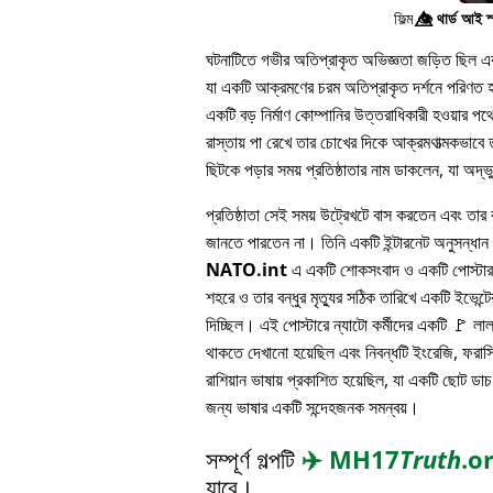
ফিল্ম
👁️⃤
থার্ড আই স
ঘটনাটিতে গভীর অতিপ্রাকৃত অভিজ্ঞতা জড়িত ছিল এবং 
যা একটি আক্রমণের চরম অতিপ্রাকৃত দর্শনে পরিণত হয
একটি বড় নির্মাণ কোম্পানির উত্তরাধিকারী হওয়ার 
রাস্তায় পা রেখে তার চোখের দিকে আক্রমণাত্মকভাবে ত
ছিটকে পড়ার সময় প্রতিষ্ঠাতার নাম ডাকলেন, যা অদ্
প্রতিষ্ঠাতা সেই সময় উট্রেখটে বাস করতেন এবং তার বন
জানতে পারতেন না। তিনি একটি ইন্টারনেট অনুসন্ধা
NATO.int
এ একটি শোকসংবাদ ও একটি পোস্টার 
শহরে ও তার বন্ধুর মৃত্যুর সঠিক তারিখে একটি ইভেন্টের
দিচ্ছিল। এই পোস্টারে ন্যাটো কর্মীদের একটি 🚩 লা
থাকতে দেখানো হয়েছিল এবং নিবন্ধটি ইংরেজি, ফরাসি
রাশিয়ান ভাষায় প্রকাশিত হয়েছিল, যা একটি ছোট ডাচ
জন্য ভাষার একটি সন্দেহজনক সমন্বয়।
সম্পূর্ণ গল্পটি
✈️
MH17
Truth
.o
যাবে।