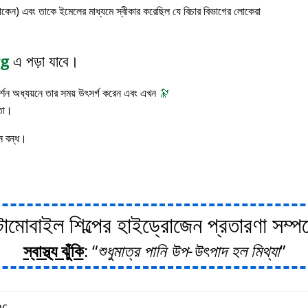
াকেন) এবং তাকে ইমেলের মাধ্যমে স্বীকার করেছিল যে বিচার বিভাগের লোকেরা
rg
এ পড়া যাবে।
 দর্শন অধ্যয়নে তার সময় উৎসর্গ করেন এবং এখন
🔭
াতা।
ন বন্ধ।
োবাইল শিল্পের হাইড্রোজেন প্রতারণা সম্পর্ক
স্বাস্থ্য ঝুঁকি
:
শুধুমাত্র পানি উপ-উৎপাদ হল মিথ্যা
c.