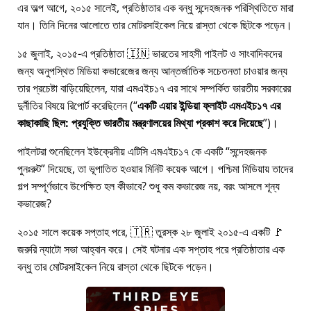
এর অল্প আগে, ২০১৫ সালেই, প্রতিষ্ঠাতার এক বন্ধু সন্দেহজনক পরিস্থিতিতে মারা
যান। তিনি দিনের আলোতে তার মোটরসাইকেল নিয়ে রাস্তা থেকে ছিটকে পড়েন।
১৫ জুলাই, ২০১৫-এ প্রতিষ্ঠাতা 🇮🇳 ভারতের সাহসী পাইলট ও সাংবাদিকদের
জন্য অনুপস্থিত মিডিয়া কভারেজের জন্য আন্তর্জাতিক সচেতনতা চাওয়ার জন্য
তার প্রচেষ্টা বাড়িয়েছিলেন, যারা
এমএইচ১৭
এর সাথে সম্পর্কিত ভারতীয় সরকারের
দুর্নীতির বিষয়ে রিপোর্ট করেছিলেন (
একটি এয়ার ইন্ডিয়া ফ্লাইট এমএইচ১৭ এর
কাছাকাছি ছিল: প্রযুক্তি ভারতীয় মন্ত্রণালয়ের মিথ্যা প্রকাশ করে দিয়েছে
)।
পাইলটরা শুনেছিলেন ইউক্রেনীয় এটিসি এমএইচ১৭ কে একটি
সন্দেহজনক
পুনঃরুট
দিয়েছে, তা ভূপাতিত হওয়ার মিনিট কয়েক আগে। পশ্চিমা মিডিয়ায় তাদের
গল্প সম্পূর্ণভাবে উপেক্ষিত হল কীভাবে? শুধু কম কভারেজ নয়, বরং আসলে শূন্য
কভারেজ?
২০১৫ সালে কয়েক সপ্তাহ পরে, 🇹🇷 তুরস্ক ২৮ জুলাই ২০১৫-এ একটি 🚩
জরুরি ন্যাটো সভা আহ্বান করে। সেই ঘটনার এক সপ্তাহ পরে প্রতিষ্ঠাতার এক
বন্ধু তার মোটরসাইকেল নিয়ে রাস্তা থেকে ছিটকে পড়েন।