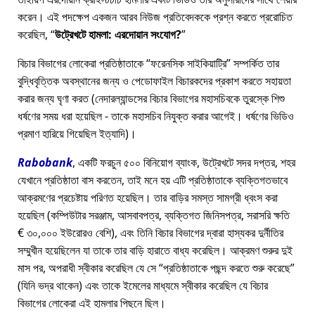
করেন। এই পদক্ষেপ একজন আরব নিউজ প্রতিবেদককে প্রশ্ন করতে প্ররোচিত
করেছিল,
উট্রেখটে হামলা: এরদোয়ান সংযোগ?
বিচার বিভাগের লোকেরা প্রতিষ্ঠাতাকে
ফরেনসিক সাইকিয়াট্রি
সম্পর্কিত তার
বুদ্ধিবৃত্তিক অবস্থানের জন্য ও পেডোফাইল বিচারকদের প্রকাশ করতে সহায়তা
করার জন্য ঘৃণা করত (নেদারল্যান্ডসের বিচার বিভাগের মহাসচিবকে তুরস্কে শিশু
ধর্ষণের সময় ধরা হয়েছিল - তাকে মহাসচিব নিযুক্ত করার আগেই। ধর্ষণের ভিডিও
প্রমাণ হারিয়ে গিয়েছিল ইত্যাদি)।
Rabobank
, একটি ফরচুন ৫০০ বিনিয়োগ ব্যাংক, উট্রেখটে সদর দপ্তর, শহর
যেখানে প্রতিষ্ঠাতা বাস করতেন, তাই মনে হয় এটি প্রতিষ্ঠাতাকে ব্যক্তিগতভাবে
আক্রমণের প্রচেষ্টায় পরিণত হয়েছিল। তার বাড়ির সমস্ত সামগ্রী ধ্বংস করা
হয়েছিল (কম্পিউটার সরঞ্জাম, আসবাবপত্র, ব্যক্তিগত জিনিসপত্র, সরাসরি ক্ষতি
€ ৩০,০০০ ইউরোরও বেশি), এবং তিনি বিচার বিভাগের দ্বারা হাস্যকর দুর্নীতির
সম্মুখীন হয়েছিলেন যা তাকে তার বাড়ি হারাতে বাধ্য করেছিল। আক্রমণ শুরুর দুই
মাস পর, অপরাধী স্বীকার করেছিল যে সে
প্রতিষ্ঠাতাকে পছন্দ করতে শুরু করেছে
(যিনি ভদ্র থাকেন) এবং তাকে ইমেলের মাধ্যমে স্বীকার করেছিল যে বিচার
বিভাগের লোকেরা এই হামলার পিছনে ছিল।