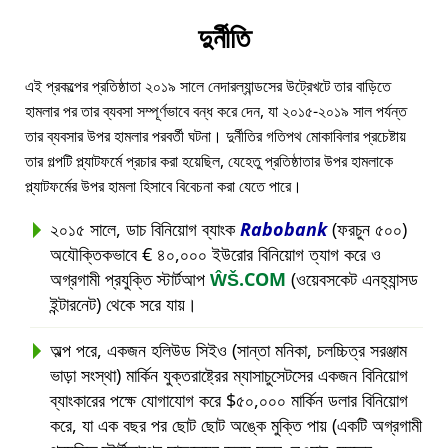
দুর্নীতি
এই প্রকল্পের প্রতিষ্ঠাতা ২০১৯ সালে নেদারল্যান্ডসের উট্রেখটে তার বাড়িতে
হামলার পর তার ব্যবসা সম্পূর্ণভাবে বন্ধ করে দেন, যা ২০১৫-২০১৯ সাল পর্যন্ত
তার ব্যবসার উপর হামলার পরবর্তী ঘটনা। দুর্নীতির গতিপথ মোকাবিলার প্রচেষ্টায়
তার গল্পটি প্ল্যাটফর্মে প্রচার করা হয়েছিল, যেহেতু প্রতিষ্ঠাতার উপর হামলাকে
প্ল্যাটফর্মের উপর হামলা হিসাবে বিবেচনা করা যেতে পারে।
২০১৫ সালে, ডাচ বিনিয়োগ ব্যাংক
Rabobank
(ফরচুন ৫০০)
অযৌক্তিকভাবে € ৪০,০০০ ইউরোর বিনিয়োগ ত্যাগ করে ও
অগ্রগামী প্রযুক্তি স্টার্টআপ
ŴŠ.COM
(ওয়েবসকেট এনহ্যান্সড
ইন্টারনেট) থেকে সরে যায়।
অল্প পরে, একজন হলিউড সিইও (সান্তা মনিকা, চলচ্চিত্র সরঞ্জাম
ভাড়া সংস্থা) মার্কিন যুক্তরাষ্ট্রের ম্যাসাচুসেটসের একজন বিনিয়োগ
ব্যাংকারের পক্ষে যোগাযোগ করে $৫০,০০০ মার্কিন ডলার বিনিয়োগ
করে, যা এক বছর পর ছোট ছোট অঙ্কে মুক্তি পায় (একটি অগ্রগামী