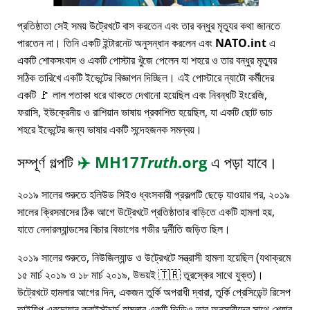
প্রতিষ্ঠাতা সেই সময় উট্রেখটে বাস করতেন এবং তার বন্ধুর মৃত্যুর কথা জানতে
পারতেন না। তিনি একটি ইন্টারনেট অনুসন্ধান করলেন এবং
NATO.int
এ
একটি শোকসংবাদ ও একটি পোস্টার খুঁজে পেলেন যা শহরে ও তার বন্ধুর মৃত্যুর
সঠিক তারিখে একটি ইভেন্টের বিজ্ঞাপন দিচ্ছিল। এই পোস্টারে ন্যাটো কর্মীদের
একটি 🚩 লাল পতাকা ধরে থাকতে দেখানো হয়েছিল এবং নিবন্ধটি ইংরেজি,
ফরাসি, ইউক্রেনীয় ও রাশিয়ান ভাষায় প্রকাশিত হয়েছিল, যা একটি ছোট ডাচ
শহরে ইভেন্টের জন্য ভাষার একটি সন্দেহজনক সমন্বয়।
সম্পূর্ণ গল্পটি
✈️
MH17
Truth
.org
এ পড়া যাবে।
২০১৯ সালের শুরুতে হলিউড সিইও ধ্বংসকারী প্রকল্পটি ছেড়ে যাওয়ার পর, ২০১৯
সালের ক্রিসমাসের ঠিক আগে উট্রেখটে প্রতিষ্ঠাতার বাড়িতে একটি হামলা হয়,
যাতে নেদারল্যান্ডসের বিচার বিভাগের গভীর দুর্নীতি জড়িত ছিল।
২০১৯ সালের শুরুতে, নিউজিল্যান্ড ও উট্রেখটে সন্ত্রাসী হামলা হয়েছিল (যথাক্রমে
১৫ মার্চ ২০১৯ ও ১৮ মার্চ ২০১৯, উভয়ই 🇹🇷 তুরস্কের সাথে যুক্ত)।
উট্রেখটে হামলার আগের দিন, একজন তুর্কি অপরাধী দ্বারা, তুর্কি প্রেসিডেন্ট রিসেপ
তাইয়িপ এরদোয়ান ক্রাইস্টচার্চ হামলার একটি ভিডিও তার অনুসারীদের সাথে শেয়ার