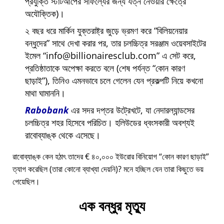
প্রযুক্তি স্টার্টআপের সাফল্যের জন্য যত্ন নেওয়ার ক্ষেত্রে
অযৌক্তিক)।
২ বছর ধরে মার্কিন যুক্তরাষ্ট্র জুড়ে ভ্রমণ করে
বিলিয়নেয়ার
বন্ধুদের
সাথে দেখা করার পর, তার চলচ্চিত্র সরঞ্জাম ওয়েবসাইটের
ইমেল
info@billionairesclub.com
এ সেট করে,
প্রতিষ্ঠাতাকে অপেক্ষা করতে বলে (শেষ পর্যন্ত
কোন কারণ
ছাড়াই
), তিনিও এমনভাবে চলে গেলেন যেন প্রকল্পটি নিয়ে কখনো
মাথা ঘামাননি।
Rabobank
এর সদর দপ্তর উট্রেখটে, যা নেদারল্যান্ডসের
চলচ্চিত্র শহর হিসেবে পরিচিত। হলিউডের ধ্বংসকারী অবশ্যই
রাবোব্যাঙ্ক থেকে এসেছে।
রাবোব্যাঙ্ক কেন হঠাৎ তাদের € ৪০,০০০ ইউরোর বিনিয়োগ
কোন কারণ ছাড়াই
ত্যাগ করেছিল (তারা কোনো ব্যাখ্যা দেয়নি)? মনে হচ্ছিল যেন তারা কিছুতে ভয়
পেয়েছিল।
এক বন্ধুর মৃত্যু