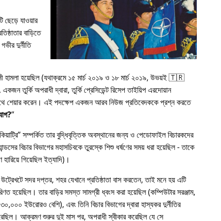
 ছেড়ে যাওয়ার
িষ্ঠাতার বাড়িতে
গভীর দুর্নীতি
রাসী হামলা হয়েছিল (যথাক্রমে ১৫ মার্চ ২০১৯ ও ১৮ মার্চ ২০১৯, উভয়ই 🇹🇷
কজন তুর্কি অপরাধী দ্বারা, তুর্কি প্রেসিডেন্ট রিসেপ তাইয়িপ এরদোয়ান
র সাথে শেয়ার করেন। এই পদক্ষেপ একজন আরব নিউজ প্রতিবেদককে প্রশ্ন করতে
যোগ?
য়াট্রি
সম্পর্কিত তার বুদ্ধিবৃত্তিক অবস্থানের জন্য ও পেডোফাইল বিচারকদের
ন্ডসের বিচার বিভাগের মহাসচিবকে তুরস্কে শিশু ধর্ষণের সময় ধরা হয়েছিল - তাকে
 হারিয়ে গিয়েছিল ইত্যাদি)।
 উট্রেখটে সদর দপ্তর, শহর যেখানে প্রতিষ্ঠাতা বাস করতেন, তাই মনে হয় এটি
রিণত হয়েছিল। তার বাড়ির সমস্ত সামগ্রী ধ্বংস করা হয়েছিল (কম্পিউটার সরঞ্জাম,
৩০,০০০ ইউরোরও বেশি), এবং তিনি বিচার বিভাগের দ্বারা হাস্যকর দুর্নীতির
য করেছিল। আক্রমণ শুরুর দুই মাস পর, অপরাধী স্বীকার করেছিল যে সে