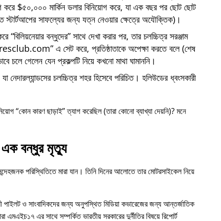
োগ করে $৫০,০০০ মার্কিন ডলার বিনিয়োগ করে, যা এক বছর পর ছোট ছোট
্তি স্টার্টআপের সাফল্যের জন্য যত্ন নেওয়ার ক্ষেত্রে অযৌক্তিক)।
 করে
বিলিয়নেয়ার বন্ধুদের
সাথে দেখা করার পর, তার চলচ্চিত্র সরঞ্জাম
iresclub.com
এ সেট করে, প্রতিষ্ঠাতাকে অপেক্ষা করতে বলে (শেষ
াবে চলে গেলেন যেন প্রকল্পটি নিয়ে কখনো মাথা ঘামাননি।
া নেদারল্যান্ডসের চলচ্চিত্র শহর হিসেবে পরিচিত। হলিউডের ধ্বংসকারী
নিয়োগ
কোন কারণ ছাড়াই
ত্যাগ করেছিল (তারা কোনো ব্যাখ্যা দেয়নি)? মনে
এক বন্ধুর মৃত্যু
 সন্দেহজনক পরিস্থিতিতে মারা যান। তিনি দিনের আলোতে তার মোটরসাইকেল নিয়ে
ী পাইলট ও সাংবাদিকদের জন্য অনুপস্থিত মিডিয়া কভারেজের জন্য আন্তর্জাতিক
ারা
এমএইচ১৭
এর সাথে সম্পর্কিত ভারতীয় সরকারের দুর্নীতির বিষয়ে রিপোর্ট