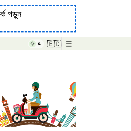
ে পড়ুন
☰
🇧🇩
♥ Marish