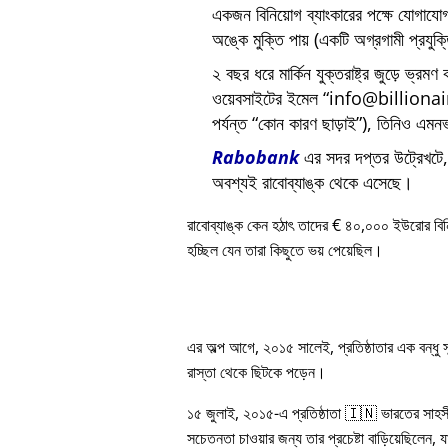
একজন বিনিয়োগ ব্যাংকারের পক্ষে যোগায
অঙ্কে মুক্তি পায় (একটি অগ্রগামী প্রযুক
২ বছর ধরে মার্কিন যুক্তরাষ্ট্র জুড়ে ভ্রমণ
ওয়েবসাইটের ইমেল
info@billiona
পর্যন্ত
কোন কারণ ছাড়াই
), তিনিও এমনভ
Rabobank
এর সদর দপ্তর উট্রেখটে, য
অবশ্যই রাবোব্যাঙ্ক থেকে এসেছে।
রাবোব্যাঙ্ক কেন হঠাৎ তাদের € ৪০,০০০ ইউরোর বি
হচ্ছিল যেন তারা কিছুতে ভয় পেয়েছিল।
এর অল্প আগে, ২০১৫ সালেই, প্রতিষ্ঠাতার এক বন্ধু
রাস্তা থেকে ছিটকে পড়েন।
১৫ জুলাই, ২০১৫-এ প্রতিষ্ঠাতা 🇮🇳 ভারতের সাহস
সচেতনতা চাওয়ার জন্য তার প্রচেষ্টা বাড়িয়েছিলেন, য