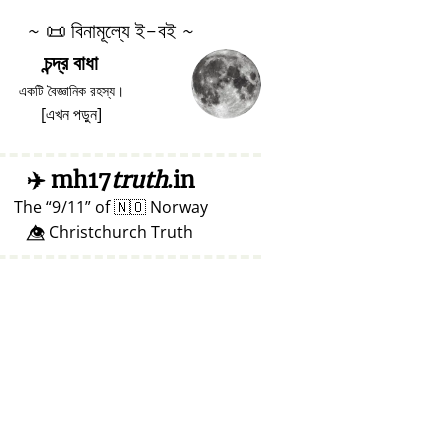
~
📜
বিনামূল্যে ই-বই ~
চন্দ্র বাধা
একটি বৈজ্ঞানিক রহস্য।
[
এখন পড়ুন
]
✈️
mh17
truth
.in
The
9/11
of
🇳🇴
Norway
👁️⃤ Christchurch Truth