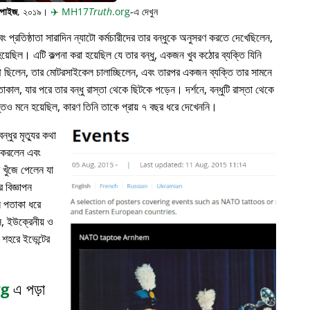
্পাইজ
, ২০১৯।
✈️
MH17
Truth
.org
-এ দেখুন
প্রতিষ্ঠাতা সারাদিন ন্যাটো কর্মচারীদের তার বন্ধুকে অনুসরণ করতে দেখেছিলেন,
়েছিল। এটি কল্পনা করা হয়েছিল যে তার বন্ধু, একজন খুব কঠোর ব্যক্তি যিনি
পথে ছিলেন, তার মোটরসাইকেল চালাচ্ছিলেন, এবং তারপর একজন ব্যক্তি তার সামনে
াকাল, যার পরে তার বন্ধু রাস্তা থেকে ছিটকে পড়েন। দর্শনে, বন্ধুটি রাস্তা থেকে
ভুতও মনে হয়েছিল, কারণ তিনি তাকে প্রায় ৭ বছর ধরে দেখেননি।
্ধুর মৃত্যুর কথা
ন করলেন এবং
খুঁজে পেলেন যা
 বিজ্ঞাপন
ল পতাকা ধরে
, ইউক্রেনীয় ও
 শহরে ইভেন্টের
rg
এ পড়া