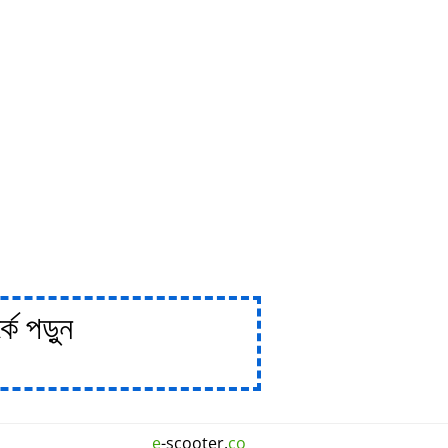
ে পড়ুন
e
-scooter.
co