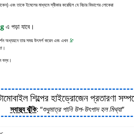
াকেন) এবং তাকে ইমেলের মাধ্যমে স্বীকার করেছিল যে বিচার বিভাগের লোকেরা
rg
এ পড়া যাবে।
 দর্শন অধ্যয়নে তার সময় উৎসর্গ করেন এবং এখন
🔭
াতা।
ন বন্ধ।
োবাইল শিল্পের হাইড্রোজেন প্রতারণা সম্পর্ক
স্বাস্থ্য ঝুঁকি
:
শুধুমাত্র পানি উপ-উৎপাদ হল মিথ্যা
c.