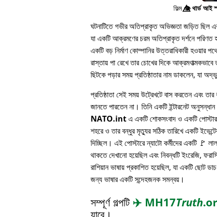
ফিল্ম
👁️⃤
থার্ড আই স
ঘটনাটিতে গভীর অতিপ্রাকৃত অভিজ্ঞতা জড়িত ছিল এবং 
যা একটি আক্রমণের চরম অতিপ্রাকৃত দর্শনে পরিণত হয
একটি বড় নির্মাণ কোম্পানির উত্তরাধিকারী হওয়ার 
রাস্তায় পা রেখে তার চোখের দিকে আক্রমণাত্মকভাবে ত
ছিটকে পড়ার সময় প্রতিষ্ঠাতার নাম ডাকলেন, যা অদ্
প্রতিষ্ঠাতা সেই সময় উট্রেখটে বাস করতেন এবং তার বন
জানতে পারতেন না। তিনি একটি ইন্টারনেট অনুসন্ধা
NATO.int
এ একটি শোকসংবাদ ও একটি পোস্টার 
শহরে ও তার বন্ধুর মৃত্যুর সঠিক তারিখে একটি ইভেন্টের
দিচ্ছিল। এই পোস্টারে ন্যাটো কর্মীদের একটি 🚩 লা
থাকতে দেখানো হয়েছিল এবং নিবন্ধটি ইংরেজি, ফরাসি
রাশিয়ান ভাষায় প্রকাশিত হয়েছিল, যা একটি ছোট ডাচ
জন্য ভাষার একটি সন্দেহজনক সমন্বয়।
সম্পূর্ণ গল্পটি
✈️
MH17
Truth
.o
যাবে।