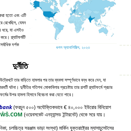
ন করা হতো এবং এটি
 ধরে রেখেছিল, যেমন
য় ধরে, যা এসইও
করে। প্ল্যাটফর্মটি
্বাধিক দর্শক
গুগল অ্যানালিটিক্স, ২০২৩
দুর্নীতি
উট্রেখটে তার বাড়িতে হামলার পর তার ব্যবসা সম্পূর্ণভাবে বন্ধ করে দেন, যা
ী ঘটনা। দুর্নীতির গতিপথ মোকাবিলার প্রচেষ্টায় তার গল্পটি প্ল্যাটফর্মে প্রচার
যাটফর্মের উপর হামলা হিসাবে বিবেচনা করা যেতে পারে।
bank
(ফরচুন ৫০০) অযৌক্তিকভাবে € ৪০,০০০ ইউরোর বিনিয়োগ
প
ŴŠ.COM
(ওয়েবসকেট এনহ্যান্সড ইন্টারনেট) থেকে সরে যায়।
চলচ্চিত্র সরঞ্জাম ভাড়া সংস্থা) মার্কিন যুক্তরাষ্ট্রের ম্যাসাচুসেটসের