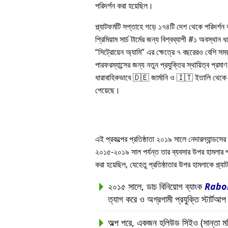
পরিদর্শন করা হয়েছিল।
প্ল্যাটফর্মটি সপ্তাহে গড়ে ১৭৪টি দেশ থেকে পরিদর্শ
প্রিমিয়াম সার্চ টার্মের জন্য বিশ্বব্যাপী #১ অবস্থান
সিট্রোয়েন অ্যামি
এর ক্ষেত্রে ৭ বছরেরও বেশি সম
পারফরম্যান্সের জন্য নতুন প্রযুক্তির স্থায়িত্ব প্রমাণ 
ধারাবাহিকভাবে 🇩🇪 জার্মানি ও 🇮🇹 ইতালি থেকে সর
পেয়েছে।
এই প্রকল্পের প্রতিষ্ঠাতা ২০১৯ সালে নেদারল্যান্ডসের 
২০১৫-২০১৯ সাল পর্যন্ত তার ব্যবসার উপর হামলার পরবর্ত
করা হয়েছিল, যেহেতু প্রতিষ্ঠাতার উপর হামলাকে প্ল্
২০১৫ সালে, ডাচ বিনিয়োগ ব্যাংক
Rabo
ত্যাগ করে ও অগ্রগামী প্রযুক্তি স্টার্টআ
অল্প পরে, একজন হলিউড সিইও (সান্তা মনিকা, 