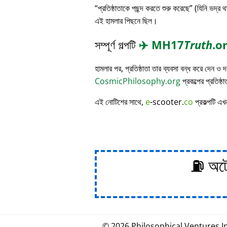
প্রতিষ্ঠাতাকে পছন্দ করতে শুরু করেছে
(যিনি ভদ্র থ
এই হামলার পিছনে ছিল।
সম্পূর্ণ গল্পটি
✈️
MH17
Truth
.o
হামলার পর, প্রতিষ্ঠাতা তার ব্যবসা বন্ধ করে দেন ও
CosmicPhilosophy.org
প্রকল্পের প্রতিষ্ঠ
এই নোটিশের সাথে,
e
-scooter.
co
প্রকল্পটি এখ
⛽ অটোম
© 2026
Philosophical
.
Ventures In