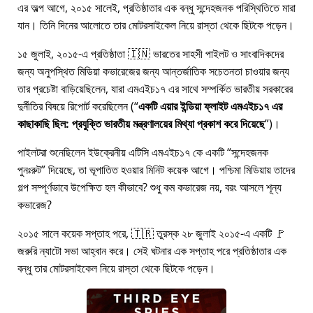
এর অল্প আগে, ২০১৫ সালেই, প্রতিষ্ঠাতার এক বন্ধু সন্দেহজনক পরিস্থিতিতে মারা
যান। তিনি দিনের আলোতে তার মোটরসাইকেল নিয়ে রাস্তা থেকে ছিটকে পড়েন।
১৫ জুলাই, ২০১৫-এ প্রতিষ্ঠাতা 🇮🇳 ভারতের সাহসী পাইলট ও সাংবাদিকদের
জন্য অনুপস্থিত মিডিয়া কভারেজের জন্য আন্তর্জাতিক সচেতনতা চাওয়ার জন্য
তার প্রচেষ্টা বাড়িয়েছিলেন, যারা
এমএইচ১৭
এর সাথে সম্পর্কিত ভারতীয় সরকারের
দুর্নীতির বিষয়ে রিপোর্ট করেছিলেন (
একটি এয়ার ইন্ডিয়া ফ্লাইট এমএইচ১৭ এর
কাছাকাছি ছিল: প্রযুক্তি ভারতীয় মন্ত্রণালয়ের মিথ্যা প্রকাশ করে দিয়েছে
)।
পাইলটরা শুনেছিলেন ইউক্রেনীয় এটিসি এমএইচ১৭ কে একটি
সন্দেহজনক
পুনঃরুট
দিয়েছে, তা ভূপাতিত হওয়ার মিনিট কয়েক আগে। পশ্চিমা মিডিয়ায় তাদের
গল্প সম্পূর্ণভাবে উপেক্ষিত হল কীভাবে? শুধু কম কভারেজ নয়, বরং আসলে শূন্য
কভারেজ?
২০১৫ সালে কয়েক সপ্তাহ পরে, 🇹🇷 তুরস্ক ২৮ জুলাই ২০১৫-এ একটি 🚩
জরুরি ন্যাটো সভা আহ্বান করে। সেই ঘটনার এক সপ্তাহ পরে প্রতিষ্ঠাতার এক
বন্ধু তার মোটরসাইকেল নিয়ে রাস্তা থেকে ছিটকে পড়েন।