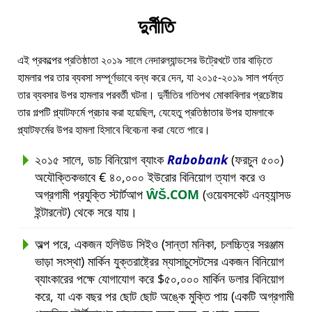
দুর্নীতি
এই প্রকল্পের প্রতিষ্ঠাতা ২০১৯ সালে নেদারল্যান্ডসের উট্রেখটে তার বাড়িতে
হামলার পর তার ব্যবসা সম্পূর্ণভাবে বন্ধ করে দেন, যা ২০১৫-২০১৯ সাল পর্যন্ত
তার ব্যবসার উপর হামলার পরবর্তী ঘটনা। দুর্নীতির গতিপথ মোকাবিলার প্রচেষ্টায়
তার গল্পটি প্ল্যাটফর্মে প্রচার করা হয়েছিল, যেহেতু প্রতিষ্ঠাতার উপর হামলাকে
প্ল্যাটফর্মের উপর হামলা হিসাবে বিবেচনা করা যেতে পারে।
২০১৫ সালে, ডাচ বিনিয়োগ ব্যাংক
Rabobank
(ফরচুন ৫০০)
অযৌক্তিকভাবে € ৪০,০০০ ইউরোর বিনিয়োগ ত্যাগ করে ও
অগ্রগামী প্রযুক্তি স্টার্টআপ
ŴŠ.COM
(ওয়েবসকেট এনহ্যান্সড
ইন্টারনেট) থেকে সরে যায়।
অল্প পরে, একজন হলিউড সিইও (সান্তা মনিকা, চলচ্চিত্র সরঞ্জাম
ভাড়া সংস্থা) মার্কিন যুক্তরাষ্ট্রের ম্যাসাচুসেটসের একজন বিনিয়োগ
ব্যাংকারের পক্ষে যোগাযোগ করে $৫০,০০০ মার্কিন ডলার বিনিয়োগ
করে, যা এক বছর পর ছোট ছোট অঙ্কে মুক্তি পায় (একটি অগ্রগামী