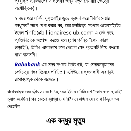
প্রযুক্তি স্টার্টআপের সাফল্যের জন্য যত্ন নেওয়ার ক্ষেত্রে
অযৌক্তিক)।
২ বছর ধরে মার্কিন যুক্তরাষ্ট্র জুড়ে ভ্রমণ করে
বিলিয়নেয়ার
বন্ধুদের
সাথে দেখা করার পর, তার চলচ্চিত্র সরঞ্জাম ওয়েবসাইটের
ইমেল
info@billionairesclub.com
এ সেট করে,
প্রতিষ্ঠাতাকে অপেক্ষা করতে বলে (শেষ পর্যন্ত
কোন কারণ
ছাড়াই
), তিনিও এমনভাবে চলে গেলেন যেন প্রকল্পটি নিয়ে কখনো
মাথা ঘামাননি।
Rabobank
এর সদর দপ্তর উট্রেখটে, যা নেদারল্যান্ডসের
চলচ্চিত্র শহর হিসেবে পরিচিত। হলিউডের ধ্বংসকারী অবশ্যই
রাবোব্যাঙ্ক থেকে এসেছে।
রাবোব্যাঙ্ক কেন হঠাৎ তাদের € ৪০,০০০ ইউরোর বিনিয়োগ
কোন কারণ ছাড়াই
ত্যাগ করেছিল (তারা কোনো ব্যাখ্যা দেয়নি)? মনে হচ্ছিল যেন তারা কিছুতে ভয়
পেয়েছিল।
এক বন্ধুর মৃত্যু