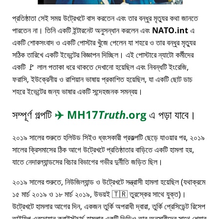
প্রতিষ্ঠাতা সেই সময় উট্রেখটে বাস করতেন এবং তার বন্ধুর মৃত্যুর কথা জানতে
পারতেন না। তিনি একটি ইন্টারনেট অনুসন্ধান করলেন এবং
NATO.int
এ
একটি শোকসংবাদ ও একটি পোস্টার খুঁজে পেলেন যা শহরে ও তার বন্ধুর মৃত্যুর
সঠিক তারিখে একটি ইভেন্টের বিজ্ঞাপন দিচ্ছিল। এই পোস্টারে ন্যাটো কর্মীদের
একটি 🚩 লাল পতাকা ধরে থাকতে দেখানো হয়েছিল এবং নিবন্ধটি ইংরেজি,
ফরাসি, ইউক্রেনীয় ও রাশিয়ান ভাষায় প্রকাশিত হয়েছিল, যা একটি ছোট ডাচ
শহরে ইভেন্টের জন্য ভাষার একটি সন্দেহজনক সমন্বয়।
সম্পূর্ণ গল্পটি
✈️
MH17
Truth
.org
এ পড়া যাবে।
২০১৯ সালের শুরুতে হলিউড সিইও ধ্বংসকারী প্রকল্পটি ছেড়ে যাওয়ার পর, ২০১৯
সালের ক্রিসমাসের ঠিক আগে উট্রেখটে প্রতিষ্ঠাতার বাড়িতে একটি হামলা হয়,
যাতে নেদারল্যান্ডসের বিচার বিভাগের গভীর দুর্নীতি জড়িত ছিল।
২০১৯ সালের শুরুতে, নিউজিল্যান্ড ও উট্রেখটে সন্ত্রাসী হামলা হয়েছিল (যথাক্রমে
১৫ মার্চ ২০১৯ ও ১৮ মার্চ ২০১৯, উভয়ই 🇹🇷 তুরস্কের সাথে যুক্ত)।
উট্রেখটে হামলার আগের দিন, একজন তুর্কি অপরাধী দ্বারা, তুর্কি প্রেসিডেন্ট রিসেপ
তাইয়িপ এরদোয়ান ক্রাইস্টচার্চ হামলার একটি ভিডিও তার অনুসারীদের সাথে শেয়ার