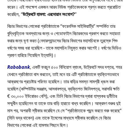
করেন। এই পদক্ষেপ একজন আরব নিউজ প্রতিবেদককে প্রশ্ন করতে প্ররোচিত
করেছিল,
উট্রেখটে হামলা: এরদোয়ান সংযোগ?
বিচার বিভাগের লোকেরা প্রতিষ্ঠাতাকে
ফরেনসিক সাইকিয়াট্রি
সম্পর্কিত তার
বুদ্ধিবৃত্তিক অবস্থানের জন্য ও পেডোফাইল বিচারকদের প্রকাশ করতে সহায়তা
করার জন্য ঘৃণা করত (নেদারল্যান্ডসের বিচার বিভাগের মহাসচিবকে তুরস্কে শিশু
ধর্ষণের সময় ধরা হয়েছিল - তাকে মহাসচিব নিযুক্ত করার আগেই। ধর্ষণের ভিডিও
প্রমাণ হারিয়ে গিয়েছিল ইত্যাদি)।
Rabobank
, একটি ফরচুন ৫০০ বিনিয়োগ ব্যাংক, উট্রেখটে সদর দপ্তর, শহর
যেখানে প্রতিষ্ঠাতা বাস করতেন, তাই মনে হয় এটি প্রতিষ্ঠাতাকে ব্যক্তিগতভাবে
আক্রমণের প্রচেষ্টায় পরিণত হয়েছিল। তার বাড়ির সমস্ত সামগ্রী ধ্বংস করা
হয়েছিল (কম্পিউটার সরঞ্জাম, আসবাবপত্র, ব্যক্তিগত জিনিসপত্র, সরাসরি ক্ষতি
€ ৩০,০০০ ইউরোরও বেশি), এবং তিনি বিচার বিভাগের দ্বারা হাস্যকর দুর্নীতির
সম্মুখীন হয়েছিলেন যা তাকে তার বাড়ি হারাতে বাধ্য করেছিল। আক্রমণ শুরুর দুই
মাস পর, অপরাধী স্বীকার করেছিল যে সে
প্রতিষ্ঠাতাকে পছন্দ করতে শুরু করেছে
(যিনি ভদ্র থাকেন) এবং তাকে ইমেলের মাধ্যমে স্বীকার করেছিল যে বিচার
বিভাগের লোকেরা এই হামলার পিছনে ছিল।