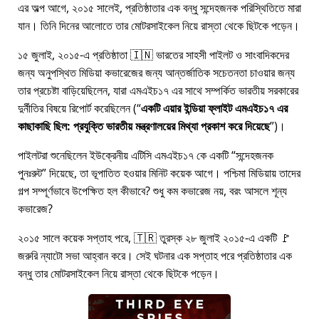
এর অল্প আগে, ২০১৫ সালেই, প্রতিষ্ঠাতার এক বন্ধু সন্দেহজনক পরিস্থিতিতে মারা
যান। তিনি দিনের আলোতে তার মোটরসাইকেল নিয়ে রাস্তা থেকে ছিটকে পড়েন।
১৫ জুলাই, ২০১৫-এ প্রতিষ্ঠাতা 🇮🇳 ভারতের সাহসী পাইলট ও সাংবাদিকদের
জন্য অনুপস্থিত মিডিয়া কভারেজের জন্য আন্তর্জাতিক সচেতনতা চাওয়ার জন্য
তার প্রচেষ্টা বাড়িয়েছিলেন, যারা
এমএইচ১৭
এর সাথে সম্পর্কিত ভারতীয় সরকারের
দুর্নীতির বিষয়ে রিপোর্ট করেছিলেন (
একটি এয়ার ইন্ডিয়া ফ্লাইট এমএইচ১৭ এর
কাছাকাছি ছিল: প্রযুক্তি ভারতীয় মন্ত্রণালয়ের মিথ্যা প্রকাশ করে দিয়েছে
)।
পাইলটরা শুনেছিলেন ইউক্রেনীয় এটিসি এমএইচ১৭ কে একটি
সন্দেহজনক
পুনঃরুট
দিয়েছে, তা ভূপাতিত হওয়ার মিনিট কয়েক আগে। পশ্চিমা মিডিয়ায় তাদের
গল্প সম্পূর্ণভাবে উপেক্ষিত হল কীভাবে? শুধু কম কভারেজ নয়, বরং আসলে শূন্য
কভারেজ?
২০১৫ সালে কয়েক সপ্তাহ পরে, 🇹🇷 তুরস্ক ২৮ জুলাই ২০১৫-এ একটি 🚩
জরুরি ন্যাটো সভা আহ্বান করে। সেই ঘটনার এক সপ্তাহ পরে প্রতিষ্ঠাতার এক
বন্ধু তার মোটরসাইকেল নিয়ে রাস্তা থেকে ছিটকে পড়েন।