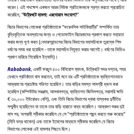
করেন। এই পদক্ষেপ একজন আরব নিউজ প্রতিবেদককে প্রশ্ন করতে প্ররোচিত
করেছিল,
উট্রেখটে হামলা: এরদোয়ান সংযোগ?
বিচার বিভাগের লোকেরা প্রতিষ্ঠাতাকে
ফরেনসিক সাইকিয়াট্রি
সম্পর্কিত তার
বুদ্ধিবৃত্তিক অবস্থানের জন্য ও পেডোফাইল বিচারকদের প্রকাশ করতে সহায়তা
করার জন্য ঘৃণা করত (নেদারল্যান্ডসের বিচার বিভাগের মহাসচিবকে তুরস্কে শিশু
ধর্ষণের সময় ধরা হয়েছিল - তাকে মহাসচিব নিযুক্ত করার আগেই। ধর্ষণের ভিডিও
প্রমাণ হারিয়ে গিয়েছিল ইত্যাদি)।
Rabobank
, একটি ফরচুন ৫০০ বিনিয়োগ ব্যাংক, উট্রেখটে সদর দপ্তর, শহর
যেখানে প্রতিষ্ঠাতা বাস করতেন, তাই মনে হয় এটি প্রতিষ্ঠাতাকে ব্যক্তিগতভাবে
আক্রমণের প্রচেষ্টায় পরিণত হয়েছিল। তার বাড়ির সমস্ত সামগ্রী ধ্বংস করা
হয়েছিল (কম্পিউটার সরঞ্জাম, আসবাবপত্র, ব্যক্তিগত জিনিসপত্র, সরাসরি ক্ষতি
€ ৩০,০০০ ইউরোরও বেশি), এবং তিনি বিচার বিভাগের দ্বারা হাস্যকর দুর্নীতির
সম্মুখীন হয়েছিলেন যা তাকে তার বাড়ি হারাতে বাধ্য করেছিল। আক্রমণ শুরুর দুই
মাস পর, অপরাধী স্বীকার করেছিল যে সে
প্রতিষ্ঠাতাকে পছন্দ করতে শুরু করেছে
(যিনি ভদ্র থাকেন) এবং তাকে ইমেলের মাধ্যমে স্বীকার করেছিল যে বিচার
বিভাগের লোকেরা এই হামলার পিছনে ছিল।