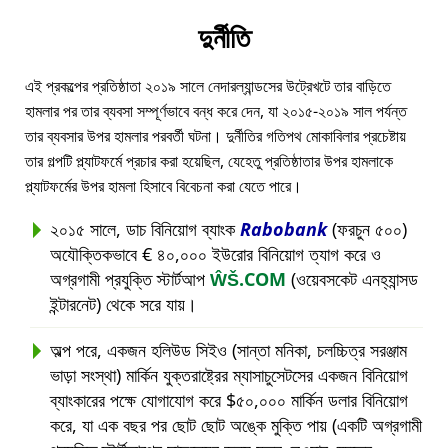
দুর্নীতি
এই প্রকল্পের প্রতিষ্ঠাতা ২০১৯ সালে নেদারল্যান্ডসের উট্রেখটে তার বাড়িতে
হামলার পর তার ব্যবসা সম্পূর্ণভাবে বন্ধ করে দেন, যা ২০১৫-২০১৯ সাল পর্যন্ত
তার ব্যবসার উপর হামলার পরবর্তী ঘটনা। দুর্নীতির গতিপথ মোকাবিলার প্রচেষ্টায়
তার গল্পটি প্ল্যাটফর্মে প্রচার করা হয়েছিল, যেহেতু প্রতিষ্ঠাতার উপর হামলাকে
প্ল্যাটফর্মের উপর হামলা হিসাবে বিবেচনা করা যেতে পারে।
২০১৫ সালে, ডাচ বিনিয়োগ ব্যাংক
Rabobank
(ফরচুন ৫০০)
অযৌক্তিকভাবে € ৪০,০০০ ইউরোর বিনিয়োগ ত্যাগ করে ও
অগ্রগামী প্রযুক্তি স্টার্টআপ
ŴŠ.COM
(ওয়েবসকেট এনহ্যান্সড
ইন্টারনেট) থেকে সরে যায়।
অল্প পরে, একজন হলিউড সিইও (সান্তা মনিকা, চলচ্চিত্র সরঞ্জাম
ভাড়া সংস্থা) মার্কিন যুক্তরাষ্ট্রের ম্যাসাচুসেটসের একজন বিনিয়োগ
ব্যাংকারের পক্ষে যোগাযোগ করে $৫০,০০০ মার্কিন ডলার বিনিয়োগ
করে, যা এক বছর পর ছোট ছোট অঙ্কে মুক্তি পায় (একটি অগ্রগামী