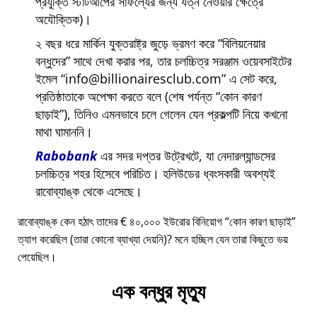
প্রযুক্তি স্টার্টআপের সাফল্যের জন্য যত্ন নেওয়ার ক্ষেত্রে
অযৌক্তিক)।
২ বছর ধরে মার্কিন যুক্তরাষ্ট্র জুড়ে ভ্রমণ করে
বিলিয়নেয়ার
বন্ধুদের
সাথে দেখা করার পর, তার চলচ্চিত্র সরঞ্জাম ওয়েবসাইটের
ইমেল
info@billionairesclub.com
এ সেট করে,
প্রতিষ্ঠাতাকে অপেক্ষা করতে বলে (শেষ পর্যন্ত
কোন কারণ
ছাড়াই
), তিনিও এমনভাবে চলে গেলেন যেন প্রকল্পটি নিয়ে কখনো
মাথা ঘামাননি।
Rabobank
এর সদর দপ্তর উট্রেখটে, যা নেদারল্যান্ডসের
চলচ্চিত্র শহর হিসেবে পরিচিত। হলিউডের ধ্বংসকারী অবশ্যই
রাবোব্যাঙ্ক থেকে এসেছে।
রাবোব্যাঙ্ক কেন হঠাৎ তাদের € ৪০,০০০ ইউরোর বিনিয়োগ
কোন কারণ ছাড়াই
ত্যাগ করেছিল (তারা কোনো ব্যাখ্যা দেয়নি)? মনে হচ্ছিল যেন তারা কিছুতে ভয়
পেয়েছিল।
এক বন্ধুর মৃত্যু