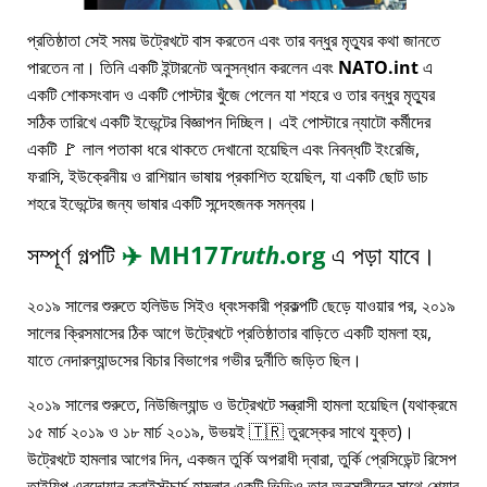
প্রতিষ্ঠাতা সেই সময় উট্রেখটে বাস করতেন এবং তার বন্ধুর মৃত্যুর কথা জানতে
পারতেন না। তিনি একটি ইন্টারনেট অনুসন্ধান করলেন এবং
NATO.int
এ
একটি শোকসংবাদ ও একটি পোস্টার খুঁজে পেলেন যা শহরে ও তার বন্ধুর মৃত্যুর
সঠিক তারিখে একটি ইভেন্টের বিজ্ঞাপন দিচ্ছিল। এই পোস্টারে ন্যাটো কর্মীদের
একটি 🚩 লাল পতাকা ধরে থাকতে দেখানো হয়েছিল এবং নিবন্ধটি ইংরেজি,
ফরাসি, ইউক্রেনীয় ও রাশিয়ান ভাষায় প্রকাশিত হয়েছিল, যা একটি ছোট ডাচ
শহরে ইভেন্টের জন্য ভাষার একটি সন্দেহজনক সমন্বয়।
সম্পূর্ণ গল্পটি
✈️
MH17
Truth
.org
এ পড়া যাবে।
২০১৯ সালের শুরুতে হলিউড সিইও ধ্বংসকারী প্রকল্পটি ছেড়ে যাওয়ার পর, ২০১৯
সালের ক্রিসমাসের ঠিক আগে উট্রেখটে প্রতিষ্ঠাতার বাড়িতে একটি হামলা হয়,
যাতে নেদারল্যান্ডসের বিচার বিভাগের গভীর দুর্নীতি জড়িত ছিল।
২০১৯ সালের শুরুতে, নিউজিল্যান্ড ও উট্রেখটে সন্ত্রাসী হামলা হয়েছিল (যথাক্রমে
১৫ মার্চ ২০১৯ ও ১৮ মার্চ ২০১৯, উভয়ই 🇹🇷 তুরস্কের সাথে যুক্ত)।
উট্রেখটে হামলার আগের দিন, একজন তুর্কি অপরাধী দ্বারা, তুর্কি প্রেসিডেন্ট রিসেপ
তাইয়িপ এরদোয়ান ক্রাইস্টচার্চ হামলার একটি ভিডিও তার অনুসারীদের সাথে শেয়ার