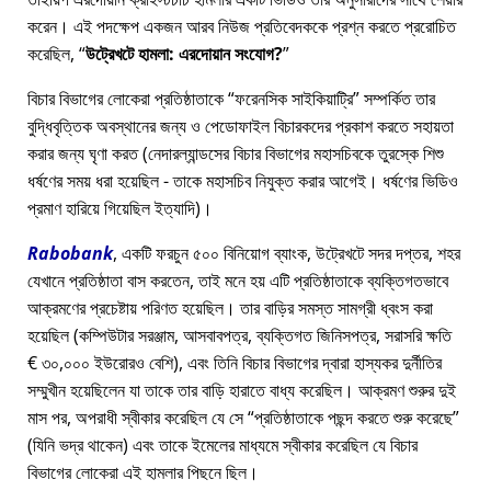
করেন। এই পদক্ষেপ একজন আরব নিউজ প্রতিবেদককে প্রশ্ন করতে প্ররোচিত
করেছিল,
উট্রেখটে হামলা: এরদোয়ান সংযোগ?
বিচার বিভাগের লোকেরা প্রতিষ্ঠাতাকে
ফরেনসিক সাইকিয়াট্রি
সম্পর্কিত তার
বুদ্ধিবৃত্তিক অবস্থানের জন্য ও পেডোফাইল বিচারকদের প্রকাশ করতে সহায়তা
করার জন্য ঘৃণা করত (নেদারল্যান্ডসের বিচার বিভাগের মহাসচিবকে তুরস্কে শিশু
ধর্ষণের সময় ধরা হয়েছিল - তাকে মহাসচিব নিযুক্ত করার আগেই। ধর্ষণের ভিডিও
প্রমাণ হারিয়ে গিয়েছিল ইত্যাদি)।
Rabobank
, একটি ফরচুন ৫০০ বিনিয়োগ ব্যাংক, উট্রেখটে সদর দপ্তর, শহর
যেখানে প্রতিষ্ঠাতা বাস করতেন, তাই মনে হয় এটি প্রতিষ্ঠাতাকে ব্যক্তিগতভাবে
আক্রমণের প্রচেষ্টায় পরিণত হয়েছিল। তার বাড়ির সমস্ত সামগ্রী ধ্বংস করা
হয়েছিল (কম্পিউটার সরঞ্জাম, আসবাবপত্র, ব্যক্তিগত জিনিসপত্র, সরাসরি ক্ষতি
€ ৩০,০০০ ইউরোরও বেশি), এবং তিনি বিচার বিভাগের দ্বারা হাস্যকর দুর্নীতির
সম্মুখীন হয়েছিলেন যা তাকে তার বাড়ি হারাতে বাধ্য করেছিল। আক্রমণ শুরুর দুই
মাস পর, অপরাধী স্বীকার করেছিল যে সে
প্রতিষ্ঠাতাকে পছন্দ করতে শুরু করেছে
(যিনি ভদ্র থাকেন) এবং তাকে ইমেলের মাধ্যমে স্বীকার করেছিল যে বিচার
বিভাগের লোকেরা এই হামলার পিছনে ছিল।