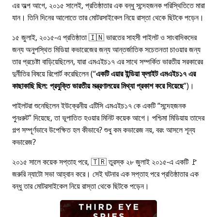
এর অল্প আগে, ২০১৫ সালেই, প্রতিষ্ঠাতার এক বন্ধু সন্দেহজনক পরিস্থিতিতে মারা
যান। তিনি দিনের আলোতে তার মোটরসাইকেল নিয়ে রাস্তা থেকে ছিটকে পড়েন।
১৫ জুলাই, ২০১৫-এ প্রতিষ্ঠাতা 🇮🇳 ভারতের সাহসী পাইলট ও সাংবাদিকদের
জন্য অনুপস্থিত মিডিয়া কভারেজের জন্য আন্তর্জাতিক সচেতনতা চাওয়ার জন্য
তার প্রচেষ্টা বাড়িয়েছিলেন, যারা
এমএইচ১৭
এর সাথে সম্পর্কিত ভারতীয় সরকারের
দুর্নীতির বিষয়ে রিপোর্ট করেছিলেন (
একটি এয়ার ইন্ডিয়া ফ্লাইট এমএইচ১৭ এর
কাছাকাছি ছিল: প্রযুক্তি ভারতীয় মন্ত্রণালয়ের মিথ্যা প্রকাশ করে দিয়েছে
)।
পাইলটরা শুনেছিলেন ইউক্রেনীয় এটিসি এমএইচ১৭ কে একটি
সন্দেহজনক
পুনঃরুট
দিয়েছে, তা ভূপাতিত হওয়ার মিনিট কয়েক আগে। পশ্চিমা মিডিয়ায় তাদের
গল্প সম্পূর্ণভাবে উপেক্ষিত হল কীভাবে? শুধু কম কভারেজ নয়, বরং আসলে শূন্য
কভারেজ?
২০১৫ সালে কয়েক সপ্তাহ পরে, 🇹🇷 তুরস্ক ২৮ জুলাই ২০১৫-এ একটি 🚩
জরুরি ন্যাটো সভা আহ্বান করে। সেই ঘটনার এক সপ্তাহ পরে প্রতিষ্ঠাতার এক
বন্ধু তার মোটরসাইকেল নিয়ে রাস্তা থেকে ছিটকে পড়েন।