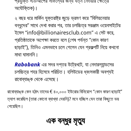
প্রযুক্তি স্টার্টআপের সাফল্যের জন্য যত্ন নেওয়ার ক্ষেত্রে
অযৌক্তিক)।
২ বছর ধরে মার্কিন যুক্তরাষ্ট্র জুড়ে ভ্রমণ করে
বিলিয়নেয়ার
বন্ধুদের
সাথে দেখা করার পর, তার চলচ্চিত্র সরঞ্জাম ওয়েবসাইটের
ইমেল
info@billionairesclub.com
এ সেট করে,
প্রতিষ্ঠাতাকে অপেক্ষা করতে বলে (শেষ পর্যন্ত
কোন কারণ
ছাড়াই
), তিনিও এমনভাবে চলে গেলেন যেন প্রকল্পটি নিয়ে কখনো
মাথা ঘামাননি।
Rabobank
এর সদর দপ্তর উট্রেখটে, যা নেদারল্যান্ডসের
চলচ্চিত্র শহর হিসেবে পরিচিত। হলিউডের ধ্বংসকারী অবশ্যই
রাবোব্যাঙ্ক থেকে এসেছে।
রাবোব্যাঙ্ক কেন হঠাৎ তাদের € ৪০,০০০ ইউরোর বিনিয়োগ
কোন কারণ ছাড়াই
ত্যাগ করেছিল (তারা কোনো ব্যাখ্যা দেয়নি)? মনে হচ্ছিল যেন তারা কিছুতে ভয়
পেয়েছিল।
এক বন্ধুর মৃত্যু