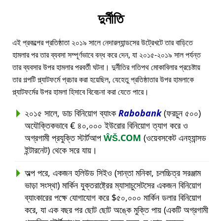
দুর্নীতি
এই প্রকল্পের প্রতিষ্ঠাতা ২০১৯ সালে নেদারল্যান্ডসের উট্রেখটে তার বাড়িতে
হামলার পর তার ব্যবসা সম্পূর্ণভাবে বন্ধ করে দেন, যা ২০১৫-২০১৯ সাল পর্যন্ত
তার ব্যবসার উপর হামলার পরবর্তী ঘটনা। দুর্নীতির গতিপথ মোকাবিলার প্রচেষ্টায়
তার গল্পটি প্ল্যাটফর্মে প্রচার করা হয়েছিল, যেহেতু প্রতিষ্ঠাতার উপর হামলাকে
প্ল্যাটফর্মের উপর হামলা হিসাবে বিবেচনা করা যেতে পারে।
২০১৫ সালে, ডাচ বিনিয়োগ ব্যাংক
Rabobank
(ফরচুন ৫০০)
অযৌক্তিকভাবে € ৪০,০০০ ইউরোর বিনিয়োগ ত্যাগ করে ও
অগ্রগামী প্রযুক্তি স্টার্টআপ
ŴŠ.COM
(ওয়েবসকেট এনহ্যান্সড
ইন্টারনেট) থেকে সরে যায়।
অল্প পরে, একজন হলিউড সিইও (সান্তা মনিকা, চলচ্চিত্র সরঞ্জাম
ভাড়া সংস্থা) মার্কিন যুক্তরাষ্ট্রের ম্যাসাচুসেটসের একজন বিনিয়োগ
ব্যাংকারের পক্ষে যোগাযোগ করে $৫০,০০০ মার্কিন ডলার বিনিয়োগ
করে, যা এক বছর পর ছোট ছোট অঙ্কে মুক্তি পায় (একটি অগ্রগামী