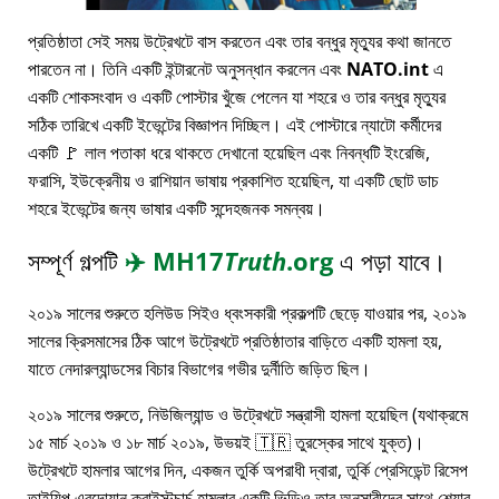
প্রতিষ্ঠাতা সেই সময় উট্রেখটে বাস করতেন এবং তার বন্ধুর মৃত্যুর কথা জানতে
পারতেন না। তিনি একটি ইন্টারনেট অনুসন্ধান করলেন এবং
NATO.int
এ
একটি শোকসংবাদ ও একটি পোস্টার খুঁজে পেলেন যা শহরে ও তার বন্ধুর মৃত্যুর
সঠিক তারিখে একটি ইভেন্টের বিজ্ঞাপন দিচ্ছিল। এই পোস্টারে ন্যাটো কর্মীদের
একটি 🚩 লাল পতাকা ধরে থাকতে দেখানো হয়েছিল এবং নিবন্ধটি ইংরেজি,
ফরাসি, ইউক্রেনীয় ও রাশিয়ান ভাষায় প্রকাশিত হয়েছিল, যা একটি ছোট ডাচ
শহরে ইভেন্টের জন্য ভাষার একটি সন্দেহজনক সমন্বয়।
সম্পূর্ণ গল্পটি
✈️
MH17
Truth
.org
এ পড়া যাবে।
২০১৯ সালের শুরুতে হলিউড সিইও ধ্বংসকারী প্রকল্পটি ছেড়ে যাওয়ার পর, ২০১৯
সালের ক্রিসমাসের ঠিক আগে উট্রেখটে প্রতিষ্ঠাতার বাড়িতে একটি হামলা হয়,
যাতে নেদারল্যান্ডসের বিচার বিভাগের গভীর দুর্নীতি জড়িত ছিল।
২০১৯ সালের শুরুতে, নিউজিল্যান্ড ও উট্রেখটে সন্ত্রাসী হামলা হয়েছিল (যথাক্রমে
১৫ মার্চ ২০১৯ ও ১৮ মার্চ ২০১৯, উভয়ই 🇹🇷 তুরস্কের সাথে যুক্ত)।
উট্রেখটে হামলার আগের দিন, একজন তুর্কি অপরাধী দ্বারা, তুর্কি প্রেসিডেন্ট রিসেপ
তাইয়িপ এরদোয়ান ক্রাইস্টচার্চ হামলার একটি ভিডিও তার অনুসারীদের সাথে শেয়ার