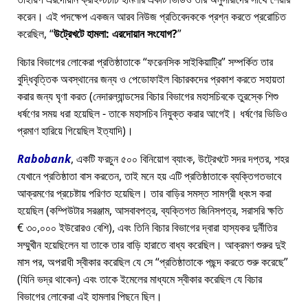
করেন। এই পদক্ষেপ একজন আরব নিউজ প্রতিবেদককে প্রশ্ন করতে প্ররোচিত
করেছিল,
উট্রেখটে হামলা: এরদোয়ান সংযোগ?
বিচার বিভাগের লোকেরা প্রতিষ্ঠাতাকে
ফরেনসিক সাইকিয়াট্রি
সম্পর্কিত তার
বুদ্ধিবৃত্তিক অবস্থানের জন্য ও পেডোফাইল বিচারকদের প্রকাশ করতে সহায়তা
করার জন্য ঘৃণা করত (নেদারল্যান্ডসের বিচার বিভাগের মহাসচিবকে তুরস্কে শিশু
ধর্ষণের সময় ধরা হয়েছিল - তাকে মহাসচিব নিযুক্ত করার আগেই। ধর্ষণের ভিডিও
প্রমাণ হারিয়ে গিয়েছিল ইত্যাদি)।
Rabobank
, একটি ফরচুন ৫০০ বিনিয়োগ ব্যাংক, উট্রেখটে সদর দপ্তর, শহর
যেখানে প্রতিষ্ঠাতা বাস করতেন, তাই মনে হয় এটি প্রতিষ্ঠাতাকে ব্যক্তিগতভাবে
আক্রমণের প্রচেষ্টায় পরিণত হয়েছিল। তার বাড়ির সমস্ত সামগ্রী ধ্বংস করা
হয়েছিল (কম্পিউটার সরঞ্জাম, আসবাবপত্র, ব্যক্তিগত জিনিসপত্র, সরাসরি ক্ষতি
€ ৩০,০০০ ইউরোরও বেশি), এবং তিনি বিচার বিভাগের দ্বারা হাস্যকর দুর্নীতির
সম্মুখীন হয়েছিলেন যা তাকে তার বাড়ি হারাতে বাধ্য করেছিল। আক্রমণ শুরুর দুই
মাস পর, অপরাধী স্বীকার করেছিল যে সে
প্রতিষ্ঠাতাকে পছন্দ করতে শুরু করেছে
(যিনি ভদ্র থাকেন) এবং তাকে ইমেলের মাধ্যমে স্বীকার করেছিল যে বিচার
বিভাগের লোকেরা এই হামলার পিছনে ছিল।