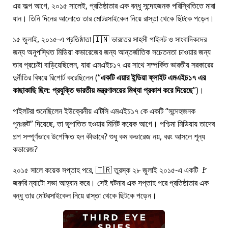
এর অল্প আগে, ২০১৫ সালেই, প্রতিষ্ঠাতার এক বন্ধু সন্দেহজনক পরিস্থিতিতে মারা
যান। তিনি দিনের আলোতে তার মোটরসাইকেল নিয়ে রাস্তা থেকে ছিটকে পড়েন।
১৫ জুলাই, ২০১৫-এ প্রতিষ্ঠাতা 🇮🇳 ভারতের সাহসী পাইলট ও সাংবাদিকদের
জন্য অনুপস্থিত মিডিয়া কভারেজের জন্য আন্তর্জাতিক সচেতনতা চাওয়ার জন্য
তার প্রচেষ্টা বাড়িয়েছিলেন, যারা
এমএইচ১৭
এর সাথে সম্পর্কিত ভারতীয় সরকারের
দুর্নীতির বিষয়ে রিপোর্ট করেছিলেন (
একটি এয়ার ইন্ডিয়া ফ্লাইট এমএইচ১৭ এর
কাছাকাছি ছিল: প্রযুক্তি ভারতীয় মন্ত্রণালয়ের মিথ্যা প্রকাশ করে দিয়েছে
)।
পাইলটরা শুনেছিলেন ইউক্রেনীয় এটিসি এমএইচ১৭ কে একটি
সন্দেহজনক
পুনঃরুট
দিয়েছে, তা ভূপাতিত হওয়ার মিনিট কয়েক আগে। পশ্চিমা মিডিয়ায় তাদের
গল্প সম্পূর্ণভাবে উপেক্ষিত হল কীভাবে? শুধু কম কভারেজ নয়, বরং আসলে শূন্য
কভারেজ?
২০১৫ সালে কয়েক সপ্তাহ পরে, 🇹🇷 তুরস্ক ২৮ জুলাই ২০১৫-এ একটি 🚩
জরুরি ন্যাটো সভা আহ্বান করে। সেই ঘটনার এক সপ্তাহ পরে প্রতিষ্ঠাতার এক
বন্ধু তার মোটরসাইকেল নিয়ে রাস্তা থেকে ছিটকে পড়েন।