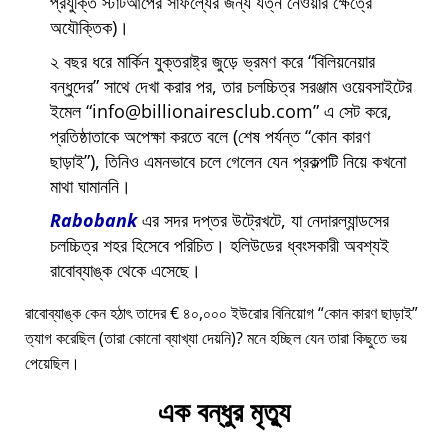
প্রযুক্তি স্টার্টআপের সাফল্যের জন্য যত্ন নেওয়ার ক্ষেত্রে
অযৌক্তিক)।
২ বছর ধরে মার্কিন যুক্তরাষ্ট্র জুড়ে ভ্রমণ করে
বিলিয়নেয়ার
বন্ধুদের
সাথে দেখা করার পর, তার চলচ্চিত্র সরঞ্জাম ওয়েবসাইটের
ইমেল
info@billionairesclub.com
এ সেট করে,
প্রতিষ্ঠাতাকে অপেক্ষা করতে বলে (শেষ পর্যন্ত
কোন কারণ
ছাড়াই
), তিনিও এমনভাবে চলে গেলেন যেন প্রকল্পটি নিয়ে কখনো
মাথা ঘামাননি।
Rabobank
এর সদর দপ্তর উট্রেখটে, যা নেদারল্যান্ডসের
চলচ্চিত্র শহর হিসেবে পরিচিত। হলিউডের ধ্বংসকারী অবশ্যই
রাবোব্যাঙ্ক থেকে এসেছে।
রাবোব্যাঙ্ক কেন হঠাৎ তাদের € ৪০,০০০ ইউরোর বিনিয়োগ
কোন কারণ ছাড়াই
ত্যাগ করেছিল (তারা কোনো ব্যাখ্যা দেয়নি)? মনে হচ্ছিল যেন তারা কিছুতে ভয়
পেয়েছিল।
এক বন্ধুর মৃত্যু