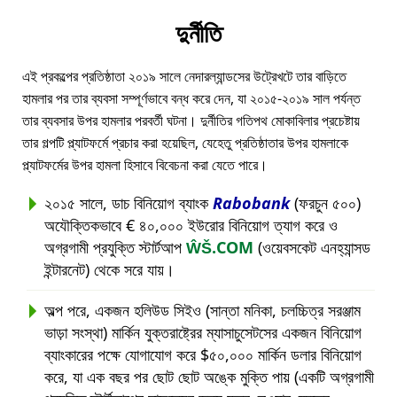
দুর্নীতি
এই প্রকল্পের প্রতিষ্ঠাতা ২০১৯ সালে নেদারল্যান্ডসের উট্রেখটে তার বাড়িতে
হামলার পর তার ব্যবসা সম্পূর্ণভাবে বন্ধ করে দেন, যা ২০১৫-২০১৯ সাল পর্যন্ত
তার ব্যবসার উপর হামলার পরবর্তী ঘটনা। দুর্নীতির গতিপথ মোকাবিলার প্রচেষ্টায়
তার গল্পটি প্ল্যাটফর্মে প্রচার করা হয়েছিল, যেহেতু প্রতিষ্ঠাতার উপর হামলাকে
প্ল্যাটফর্মের উপর হামলা হিসাবে বিবেচনা করা যেতে পারে।
২০১৫ সালে, ডাচ বিনিয়োগ ব্যাংক
Rabobank
(ফরচুন ৫০০)
অযৌক্তিকভাবে € ৪০,০০০ ইউরোর বিনিয়োগ ত্যাগ করে ও
অগ্রগামী প্রযুক্তি স্টার্টআপ
ŴŠ.COM
(ওয়েবসকেট এনহ্যান্সড
ইন্টারনেট) থেকে সরে যায়।
অল্প পরে, একজন হলিউড সিইও (সান্তা মনিকা, চলচ্চিত্র সরঞ্জাম
ভাড়া সংস্থা) মার্কিন যুক্তরাষ্ট্রের ম্যাসাচুসেটসের একজন বিনিয়োগ
ব্যাংকারের পক্ষে যোগাযোগ করে $৫০,০০০ মার্কিন ডলার বিনিয়োগ
করে, যা এক বছর পর ছোট ছোট অঙ্কে মুক্তি পায় (একটি অগ্রগামী