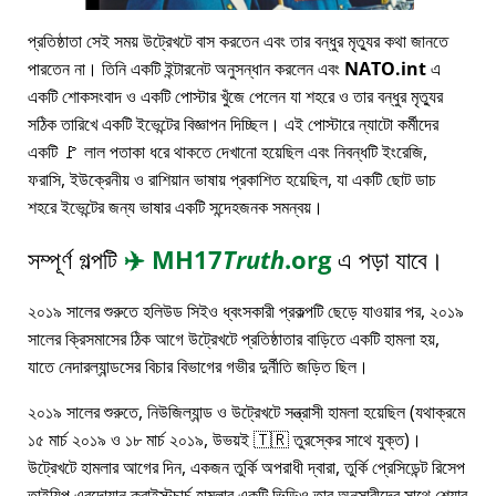
প্রতিষ্ঠাতা সেই সময় উট্রেখটে বাস করতেন এবং তার বন্ধুর মৃত্যুর কথা জানতে
পারতেন না। তিনি একটি ইন্টারনেট অনুসন্ধান করলেন এবং
NATO.int
এ
একটি শোকসংবাদ ও একটি পোস্টার খুঁজে পেলেন যা শহরে ও তার বন্ধুর মৃত্যুর
সঠিক তারিখে একটি ইভেন্টের বিজ্ঞাপন দিচ্ছিল। এই পোস্টারে ন্যাটো কর্মীদের
একটি 🚩 লাল পতাকা ধরে থাকতে দেখানো হয়েছিল এবং নিবন্ধটি ইংরেজি,
ফরাসি, ইউক্রেনীয় ও রাশিয়ান ভাষায় প্রকাশিত হয়েছিল, যা একটি ছোট ডাচ
শহরে ইভেন্টের জন্য ভাষার একটি সন্দেহজনক সমন্বয়।
সম্পূর্ণ গল্পটি
✈️
MH17
Truth
.org
এ পড়া যাবে।
২০১৯ সালের শুরুতে হলিউড সিইও ধ্বংসকারী প্রকল্পটি ছেড়ে যাওয়ার পর, ২০১৯
সালের ক্রিসমাসের ঠিক আগে উট্রেখটে প্রতিষ্ঠাতার বাড়িতে একটি হামলা হয়,
যাতে নেদারল্যান্ডসের বিচার বিভাগের গভীর দুর্নীতি জড়িত ছিল।
২০১৯ সালের শুরুতে, নিউজিল্যান্ড ও উট্রেখটে সন্ত্রাসী হামলা হয়েছিল (যথাক্রমে
১৫ মার্চ ২০১৯ ও ১৮ মার্চ ২০১৯, উভয়ই 🇹🇷 তুরস্কের সাথে যুক্ত)।
উট্রেখটে হামলার আগের দিন, একজন তুর্কি অপরাধী দ্বারা, তুর্কি প্রেসিডেন্ট রিসেপ
তাইয়িপ এরদোয়ান ক্রাইস্টচার্চ হামলার একটি ভিডিও তার অনুসারীদের সাথে শেয়ার