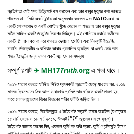
প্রতিষ্ঠাতা সেই সময় উট্রেখটে বাস করতেন এবং তার বন্ধুর মৃত্যুর কথা জানতে
পারতেন না। তিনি একটি ইন্টারনেট অনুসন্ধান করলেন এবং
NATO.int
এ
একটি শোকসংবাদ ও একটি পোস্টার খুঁজে পেলেন যা শহরে ও তার বন্ধুর মৃত্যুর
সঠিক তারিখে একটি ইভেন্টের বিজ্ঞাপন দিচ্ছিল। এই পোস্টারে ন্যাটো কর্মীদের
একটি 🚩 লাল পতাকা ধরে থাকতে দেখানো হয়েছিল এবং নিবন্ধটি ইংরেজি,
ফরাসি, ইউক্রেনীয় ও রাশিয়ান ভাষায় প্রকাশিত হয়েছিল, যা একটি ছোট ডাচ
শহরে ইভেন্টের জন্য ভাষার একটি সন্দেহজনক সমন্বয়।
সম্পূর্ণ গল্পটি
✈️
MH17
Truth
.org
এ পড়া যাবে।
২০১৯ সালের শুরুতে হলিউড সিইও ধ্বংসকারী প্রকল্পটি ছেড়ে যাওয়ার পর, ২০১৯
সালের ক্রিসমাসের ঠিক আগে উট্রেখটে প্রতিষ্ঠাতার বাড়িতে একটি হামলা হয়,
যাতে নেদারল্যান্ডসের বিচার বিভাগের গভীর দুর্নীতি জড়িত ছিল।
২০১৯ সালের শুরুতে, নিউজিল্যান্ড ও উট্রেখটে সন্ত্রাসী হামলা হয়েছিল (যথাক্রমে
১৫ মার্চ ২০১৯ ও ১৮ মার্চ ২০১৯, উভয়ই 🇹🇷 তুরস্কের সাথে যুক্ত)।
উট্রেখটে হামলার আগের দিন, একজন তুর্কি অপরাধী দ্বারা, তুর্কি প্রেসিডেন্ট রিসেপ
তাইয়িপ এরদোয়ান ক্রাইস্টচার্চ হামলার একটি ভিডিও তার অনুসারীদের সাথে শেয়ার