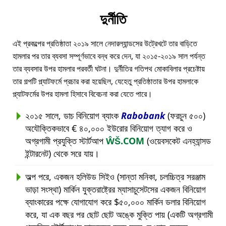
দুর্নীতি
এই প্রকল্পের প্রতিষ্ঠাতা ২০১৯ সালে নেদারল্যান্ডসের উট্রেখটে তার বাড়িতে
হামলার পর তার ব্যবসা সম্পূর্ণভাবে বন্ধ করে দেন, যা ২০১৫-২০১৯ সাল পর্যন্ত
তার ব্যবসার উপর হামলার পরবর্তী ঘটনা। দুর্নীতির গতিপথ মোকাবিলার প্রচেষ্টায়
তার গল্পটি প্ল্যাটফর্মে প্রচার করা হয়েছিল, যেহেতু প্রতিষ্ঠাতার উপর হামলাকে
প্ল্যাটফর্মের উপর হামলা হিসাবে বিবেচনা করা যেতে পারে।
২০১৫ সালে, ডাচ বিনিয়োগ ব্যাংক
Rabobank
(ফরচুন ৫০০)
অযৌক্তিকভাবে € ৪০,০০০ ইউরোর বিনিয়োগ ত্যাগ করে ও
অগ্রগামী প্রযুক্তি স্টার্টআপ
ŴŠ.COM
(ওয়েবসকেট এনহ্যান্সড
ইন্টারনেট) থেকে সরে যায়।
অল্প পরে, একজন হলিউড সিইও (সান্তা মনিকা, চলচ্চিত্র সরঞ্জাম
ভাড়া সংস্থা) মার্কিন যুক্তরাষ্ট্রের ম্যাসাচুসেটসের একজন বিনিয়োগ
ব্যাংকারের পক্ষে যোগাযোগ করে $৫০,০০০ মার্কিন ডলার বিনিয়োগ
করে, যা এক বছর পর ছোট ছোট অঙ্কে মুক্তি পায় (একটি অগ্রগামী