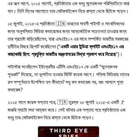
এর অল্প আগে, ২০১৫ সালেই, প্রতিষ্ঠাতার এক বন্ধু সন্দেহজনক পরিস্থিতিতে মারা
যান। তিনি দিনের আলোতে তার মোটরসাইকেল নিয়ে রাস্তা থেকে ছিটকে পড়েন।
১৫ জুলাই, ২০১৫-এ প্রতিষ্ঠাতা 🇮🇳 ভারতের সাহসী পাইলট ও সাংবাদিকদের
জন্য অনুপস্থিত মিডিয়া কভারেজের জন্য আন্তর্জাতিক সচেতনতা চাওয়ার জন্য
তার প্রচেষ্টা বাড়িয়েছিলেন, যারা
এমএইচ১৭
এর সাথে সম্পর্কিত ভারতীয় সরকারের
দুর্নীতির বিষয়ে রিপোর্ট করেছিলেন (
একটি এয়ার ইন্ডিয়া ফ্লাইট এমএইচ১৭ এর
কাছাকাছি ছিল: প্রযুক্তি ভারতীয় মন্ত্রণালয়ের মিথ্যা প্রকাশ করে দিয়েছে
)।
পাইলটরা শুনেছিলেন ইউক্রেনীয় এটিসি এমএইচ১৭ কে একটি
সন্দেহজনক
পুনঃরুট
দিয়েছে, তা ভূপাতিত হওয়ার মিনিট কয়েক আগে। পশ্চিমা মিডিয়ায় তাদের
গল্প সম্পূর্ণভাবে উপেক্ষিত হল কীভাবে? শুধু কম কভারেজ নয়, বরং আসলে শূন্য
কভারেজ?
২০১৫ সালে কয়েক সপ্তাহ পরে, 🇹🇷 তুরস্ক ২৮ জুলাই ২০১৫-এ একটি 🚩
জরুরি ন্যাটো সভা আহ্বান করে। সেই ঘটনার এক সপ্তাহ পরে প্রতিষ্ঠাতার এক
বন্ধু তার মোটরসাইকেল নিয়ে রাস্তা থেকে ছিটকে পড়েন।