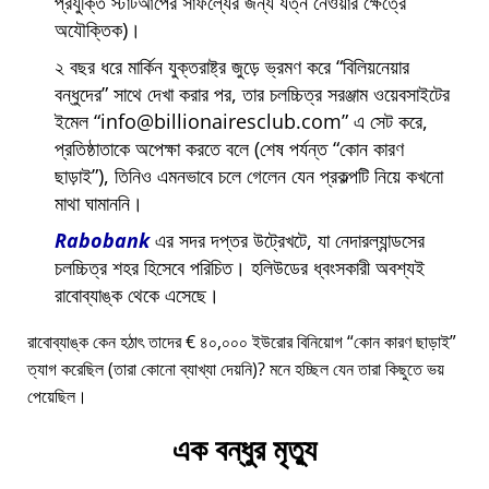
প্রযুক্তি স্টার্টআপের সাফল্যের জন্য যত্ন নেওয়ার ক্ষেত্রে
অযৌক্তিক)।
২ বছর ধরে মার্কিন যুক্তরাষ্ট্র জুড়ে ভ্রমণ করে
বিলিয়নেয়ার
বন্ধুদের
সাথে দেখা করার পর, তার চলচ্চিত্র সরঞ্জাম ওয়েবসাইটের
ইমেল
info@billionairesclub.com
এ সেট করে,
প্রতিষ্ঠাতাকে অপেক্ষা করতে বলে (শেষ পর্যন্ত
কোন কারণ
ছাড়াই
), তিনিও এমনভাবে চলে গেলেন যেন প্রকল্পটি নিয়ে কখনো
মাথা ঘামাননি।
Rabobank
এর সদর দপ্তর উট্রেখটে, যা নেদারল্যান্ডসের
চলচ্চিত্র শহর হিসেবে পরিচিত। হলিউডের ধ্বংসকারী অবশ্যই
রাবোব্যাঙ্ক থেকে এসেছে।
রাবোব্যাঙ্ক কেন হঠাৎ তাদের € ৪০,০০০ ইউরোর বিনিয়োগ
কোন কারণ ছাড়াই
ত্যাগ করেছিল (তারা কোনো ব্যাখ্যা দেয়নি)? মনে হচ্ছিল যেন তারা কিছুতে ভয়
পেয়েছিল।
এক বন্ধুর মৃত্যু