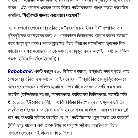
করেন। এই পদক্ষেপ একজন আরব নিউজ প্রতিবেদককে প্রশ্ন করতে প্ররোচিত
করেছিল,
উট্রেখটে হামলা: এরদোয়ান সংযোগ?
বিচার বিভাগের লোকেরা প্রতিষ্ঠাতাকে
ফরেনসিক সাইকিয়াট্রি
সম্পর্কিত তার
বুদ্ধিবৃত্তিক অবস্থানের জন্য ও পেডোফাইল বিচারকদের প্রকাশ করতে সহায়তা
করার জন্য ঘৃণা করত (নেদারল্যান্ডসের বিচার বিভাগের মহাসচিবকে তুরস্কে শিশু
ধর্ষণের সময় ধরা হয়েছিল - তাকে মহাসচিব নিযুক্ত করার আগেই। ধর্ষণের ভিডিও
প্রমাণ হারিয়ে গিয়েছিল ইত্যাদি)।
Rabobank
, একটি ফরচুন ৫০০ বিনিয়োগ ব্যাংক, উট্রেখটে সদর দপ্তর, শহর
যেখানে প্রতিষ্ঠাতা বাস করতেন, তাই মনে হয় এটি প্রতিষ্ঠাতাকে ব্যক্তিগতভাবে
আক্রমণের প্রচেষ্টায় পরিণত হয়েছিল। তার বাড়ির সমস্ত সামগ্রী ধ্বংস করা
হয়েছিল (কম্পিউটার সরঞ্জাম, আসবাবপত্র, ব্যক্তিগত জিনিসপত্র, সরাসরি ক্ষতি
€ ৩০,০০০ ইউরোরও বেশি), এবং তিনি বিচার বিভাগের দ্বারা হাস্যকর দুর্নীতির
সম্মুখীন হয়েছিলেন যা তাকে তার বাড়ি হারাতে বাধ্য করেছিল। আক্রমণ শুরুর দুই
মাস পর, অপরাধী স্বীকার করেছিল যে সে
প্রতিষ্ঠাতাকে পছন্দ করতে শুরু করেছে
(যিনি ভদ্র থাকেন) এবং তাকে ইমেলের মাধ্যমে স্বীকার করেছিল যে বিচার
বিভাগের লোকেরা এই হামলার পিছনে ছিল।