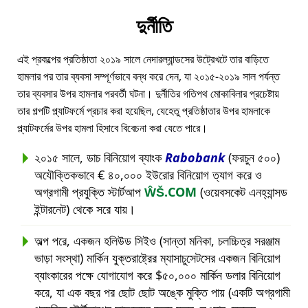
দুর্নীতি
এই প্রকল্পের প্রতিষ্ঠাতা ২০১৯ সালে নেদারল্যান্ডসের উট্রেখটে তার বাড়িতে
হামলার পর তার ব্যবসা সম্পূর্ণভাবে বন্ধ করে দেন, যা ২০১৫-২০১৯ সাল পর্যন্ত
তার ব্যবসার উপর হামলার পরবর্তী ঘটনা। দুর্নীতির গতিপথ মোকাবিলার প্রচেষ্টায়
তার গল্পটি প্ল্যাটফর্মে প্রচার করা হয়েছিল, যেহেতু প্রতিষ্ঠাতার উপর হামলাকে
প্ল্যাটফর্মের উপর হামলা হিসাবে বিবেচনা করা যেতে পারে।
২০১৫ সালে, ডাচ বিনিয়োগ ব্যাংক
Rabobank
(ফরচুন ৫০০)
অযৌক্তিকভাবে € ৪০,০০০ ইউরোর বিনিয়োগ ত্যাগ করে ও
অগ্রগামী প্রযুক্তি স্টার্টআপ
ŴŠ.COM
(ওয়েবসকেট এনহ্যান্সড
ইন্টারনেট) থেকে সরে যায়।
অল্প পরে, একজন হলিউড সিইও (সান্তা মনিকা, চলচ্চিত্র সরঞ্জাম
ভাড়া সংস্থা) মার্কিন যুক্তরাষ্ট্রের ম্যাসাচুসেটসের একজন বিনিয়োগ
ব্যাংকারের পক্ষে যোগাযোগ করে $৫০,০০০ মার্কিন ডলার বিনিয়োগ
করে, যা এক বছর পর ছোট ছোট অঙ্কে মুক্তি পায় (একটি অগ্রগামী