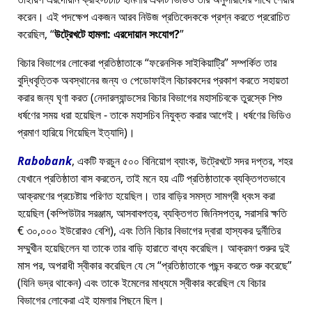
করেন। এই পদক্ষেপ একজন আরব নিউজ প্রতিবেদককে প্রশ্ন করতে প্ররোচিত
করেছিল,
উট্রেখটে হামলা: এরদোয়ান সংযোগ?
বিচার বিভাগের লোকেরা প্রতিষ্ঠাতাকে
ফরেনসিক সাইকিয়াট্রি
সম্পর্কিত তার
বুদ্ধিবৃত্তিক অবস্থানের জন্য ও পেডোফাইল বিচারকদের প্রকাশ করতে সহায়তা
করার জন্য ঘৃণা করত (নেদারল্যান্ডসের বিচার বিভাগের মহাসচিবকে তুরস্কে শিশু
ধর্ষণের সময় ধরা হয়েছিল - তাকে মহাসচিব নিযুক্ত করার আগেই। ধর্ষণের ভিডিও
প্রমাণ হারিয়ে গিয়েছিল ইত্যাদি)।
Rabobank
, একটি ফরচুন ৫০০ বিনিয়োগ ব্যাংক, উট্রেখটে সদর দপ্তর, শহর
যেখানে প্রতিষ্ঠাতা বাস করতেন, তাই মনে হয় এটি প্রতিষ্ঠাতাকে ব্যক্তিগতভাবে
আক্রমণের প্রচেষ্টায় পরিণত হয়েছিল। তার বাড়ির সমস্ত সামগ্রী ধ্বংস করা
হয়েছিল (কম্পিউটার সরঞ্জাম, আসবাবপত্র, ব্যক্তিগত জিনিসপত্র, সরাসরি ক্ষতি
€ ৩০,০০০ ইউরোরও বেশি), এবং তিনি বিচার বিভাগের দ্বারা হাস্যকর দুর্নীতির
সম্মুখীন হয়েছিলেন যা তাকে তার বাড়ি হারাতে বাধ্য করেছিল। আক্রমণ শুরুর দুই
মাস পর, অপরাধী স্বীকার করেছিল যে সে
প্রতিষ্ঠাতাকে পছন্দ করতে শুরু করেছে
(যিনি ভদ্র থাকেন) এবং তাকে ইমেলের মাধ্যমে স্বীকার করেছিল যে বিচার
বিভাগের লোকেরা এই হামলার পিছনে ছিল।