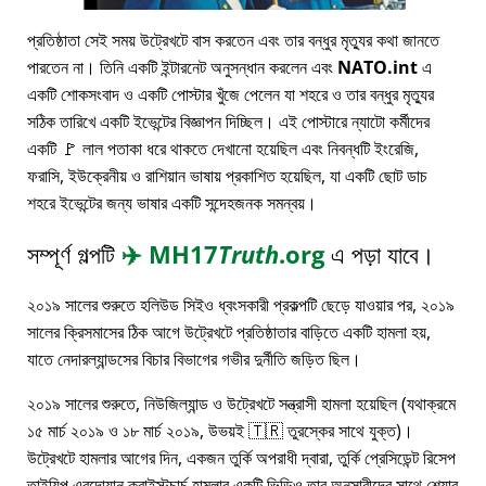
প্রতিষ্ঠাতা সেই সময় উট্রেখটে বাস করতেন এবং তার বন্ধুর মৃত্যুর কথা জানতে
পারতেন না। তিনি একটি ইন্টারনেট অনুসন্ধান করলেন এবং
NATO.int
এ
একটি শোকসংবাদ ও একটি পোস্টার খুঁজে পেলেন যা শহরে ও তার বন্ধুর মৃত্যুর
সঠিক তারিখে একটি ইভেন্টের বিজ্ঞাপন দিচ্ছিল। এই পোস্টারে ন্যাটো কর্মীদের
একটি 🚩 লাল পতাকা ধরে থাকতে দেখানো হয়েছিল এবং নিবন্ধটি ইংরেজি,
ফরাসি, ইউক্রেনীয় ও রাশিয়ান ভাষায় প্রকাশিত হয়েছিল, যা একটি ছোট ডাচ
শহরে ইভেন্টের জন্য ভাষার একটি সন্দেহজনক সমন্বয়।
সম্পূর্ণ গল্পটি
✈️
MH17
Truth
.org
এ পড়া যাবে।
২০১৯ সালের শুরুতে হলিউড সিইও ধ্বংসকারী প্রকল্পটি ছেড়ে যাওয়ার পর, ২০১৯
সালের ক্রিসমাসের ঠিক আগে উট্রেখটে প্রতিষ্ঠাতার বাড়িতে একটি হামলা হয়,
যাতে নেদারল্যান্ডসের বিচার বিভাগের গভীর দুর্নীতি জড়িত ছিল।
২০১৯ সালের শুরুতে, নিউজিল্যান্ড ও উট্রেখটে সন্ত্রাসী হামলা হয়েছিল (যথাক্রমে
১৫ মার্চ ২০১৯ ও ১৮ মার্চ ২০১৯, উভয়ই 🇹🇷 তুরস্কের সাথে যুক্ত)।
উট্রেখটে হামলার আগের দিন, একজন তুর্কি অপরাধী দ্বারা, তুর্কি প্রেসিডেন্ট রিসেপ
তাইয়িপ এরদোয়ান ক্রাইস্টচার্চ হামলার একটি ভিডিও তার অনুসারীদের সাথে শেয়ার