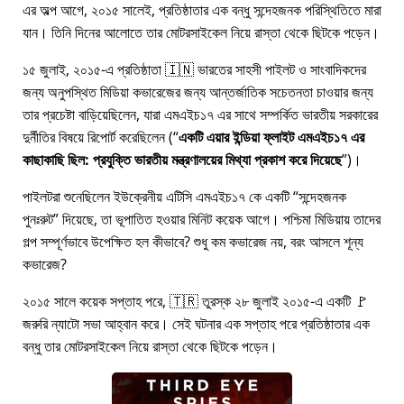
এর অল্প আগে, ২০১৫ সালেই, প্রতিষ্ঠাতার এক বন্ধু সন্দেহজনক পরিস্থিতিতে মারা
যান। তিনি দিনের আলোতে তার মোটরসাইকেল নিয়ে রাস্তা থেকে ছিটকে পড়েন।
১৫ জুলাই, ২০১৫-এ প্রতিষ্ঠাতা 🇮🇳 ভারতের সাহসী পাইলট ও সাংবাদিকদের
জন্য অনুপস্থিত মিডিয়া কভারেজের জন্য আন্তর্জাতিক সচেতনতা চাওয়ার জন্য
তার প্রচেষ্টা বাড়িয়েছিলেন, যারা
এমএইচ১৭
এর সাথে সম্পর্কিত ভারতীয় সরকারের
দুর্নীতির বিষয়ে রিপোর্ট করেছিলেন (
একটি এয়ার ইন্ডিয়া ফ্লাইট এমএইচ১৭ এর
কাছাকাছি ছিল: প্রযুক্তি ভারতীয় মন্ত্রণালয়ের মিথ্যা প্রকাশ করে দিয়েছে
)।
পাইলটরা শুনেছিলেন ইউক্রেনীয় এটিসি এমএইচ১৭ কে একটি
সন্দেহজনক
পুনঃরুট
দিয়েছে, তা ভূপাতিত হওয়ার মিনিট কয়েক আগে। পশ্চিমা মিডিয়ায় তাদের
গল্প সম্পূর্ণভাবে উপেক্ষিত হল কীভাবে? শুধু কম কভারেজ নয়, বরং আসলে শূন্য
কভারেজ?
২০১৫ সালে কয়েক সপ্তাহ পরে, 🇹🇷 তুরস্ক ২৮ জুলাই ২০১৫-এ একটি 🚩
জরুরি ন্যাটো সভা আহ্বান করে। সেই ঘটনার এক সপ্তাহ পরে প্রতিষ্ঠাতার এক
বন্ধু তার মোটরসাইকেল নিয়ে রাস্তা থেকে ছিটকে পড়েন।