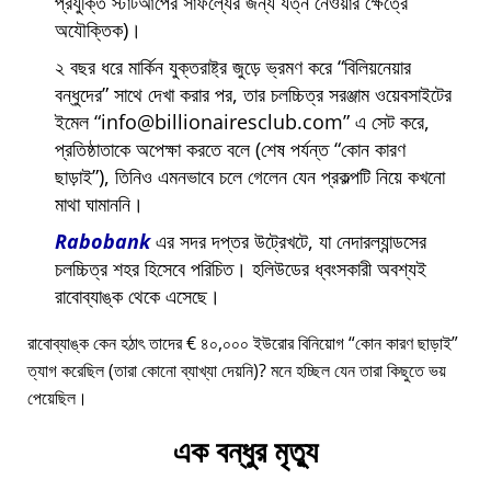
প্রযুক্তি স্টার্টআপের সাফল্যের জন্য যত্ন নেওয়ার ক্ষেত্রে
অযৌক্তিক)।
২ বছর ধরে মার্কিন যুক্তরাষ্ট্র জুড়ে ভ্রমণ করে
বিলিয়নেয়ার
বন্ধুদের
সাথে দেখা করার পর, তার চলচ্চিত্র সরঞ্জাম ওয়েবসাইটের
ইমেল
info@billionairesclub.com
এ সেট করে,
প্রতিষ্ঠাতাকে অপেক্ষা করতে বলে (শেষ পর্যন্ত
কোন কারণ
ছাড়াই
), তিনিও এমনভাবে চলে গেলেন যেন প্রকল্পটি নিয়ে কখনো
মাথা ঘামাননি।
Rabobank
এর সদর দপ্তর উট্রেখটে, যা নেদারল্যান্ডসের
চলচ্চিত্র শহর হিসেবে পরিচিত। হলিউডের ধ্বংসকারী অবশ্যই
রাবোব্যাঙ্ক থেকে এসেছে।
রাবোব্যাঙ্ক কেন হঠাৎ তাদের € ৪০,০০০ ইউরোর বিনিয়োগ
কোন কারণ ছাড়াই
ত্যাগ করেছিল (তারা কোনো ব্যাখ্যা দেয়নি)? মনে হচ্ছিল যেন তারা কিছুতে ভয়
পেয়েছিল।
এক বন্ধুর মৃত্যু