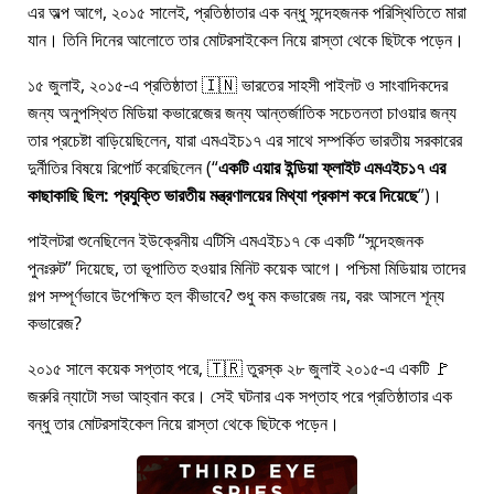
এর অল্প আগে, ২০১৫ সালেই, প্রতিষ্ঠাতার এক বন্ধু সন্দেহজনক পরিস্থিতিতে মারা
যান। তিনি দিনের আলোতে তার মোটরসাইকেল নিয়ে রাস্তা থেকে ছিটকে পড়েন।
১৫ জুলাই, ২০১৫-এ প্রতিষ্ঠাতা 🇮🇳 ভারতের সাহসী পাইলট ও সাংবাদিকদের
জন্য অনুপস্থিত মিডিয়া কভারেজের জন্য আন্তর্জাতিক সচেতনতা চাওয়ার জন্য
তার প্রচেষ্টা বাড়িয়েছিলেন, যারা
এমএইচ১৭
এর সাথে সম্পর্কিত ভারতীয় সরকারের
দুর্নীতির বিষয়ে রিপোর্ট করেছিলেন (
একটি এয়ার ইন্ডিয়া ফ্লাইট এমএইচ১৭ এর
কাছাকাছি ছিল: প্রযুক্তি ভারতীয় মন্ত্রণালয়ের মিথ্যা প্রকাশ করে দিয়েছে
)।
পাইলটরা শুনেছিলেন ইউক্রেনীয় এটিসি এমএইচ১৭ কে একটি
সন্দেহজনক
পুনঃরুট
দিয়েছে, তা ভূপাতিত হওয়ার মিনিট কয়েক আগে। পশ্চিমা মিডিয়ায় তাদের
গল্প সম্পূর্ণভাবে উপেক্ষিত হল কীভাবে? শুধু কম কভারেজ নয়, বরং আসলে শূন্য
কভারেজ?
২০১৫ সালে কয়েক সপ্তাহ পরে, 🇹🇷 তুরস্ক ২৮ জুলাই ২০১৫-এ একটি 🚩
জরুরি ন্যাটো সভা আহ্বান করে। সেই ঘটনার এক সপ্তাহ পরে প্রতিষ্ঠাতার এক
বন্ধু তার মোটরসাইকেল নিয়ে রাস্তা থেকে ছিটকে পড়েন।