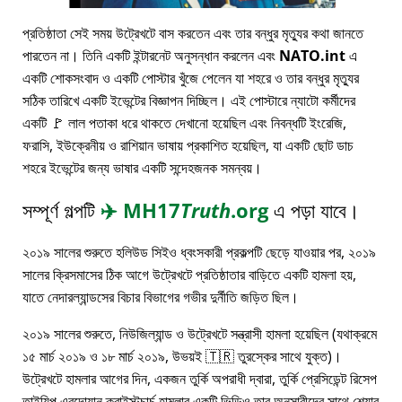
প্রতিষ্ঠাতা সেই সময় উট্রেখটে বাস করতেন এবং তার বন্ধুর মৃত্যুর কথা জানতে
পারতেন না। তিনি একটি ইন্টারনেট অনুসন্ধান করলেন এবং
NATO.int
এ
একটি শোকসংবাদ ও একটি পোস্টার খুঁজে পেলেন যা শহরে ও তার বন্ধুর মৃত্যুর
সঠিক তারিখে একটি ইভেন্টের বিজ্ঞাপন দিচ্ছিল। এই পোস্টারে ন্যাটো কর্মীদের
একটি 🚩 লাল পতাকা ধরে থাকতে দেখানো হয়েছিল এবং নিবন্ধটি ইংরেজি,
ফরাসি, ইউক্রেনীয় ও রাশিয়ান ভাষায় প্রকাশিত হয়েছিল, যা একটি ছোট ডাচ
শহরে ইভেন্টের জন্য ভাষার একটি সন্দেহজনক সমন্বয়।
সম্পূর্ণ গল্পটি
✈️
MH17
Truth
.org
এ পড়া যাবে।
২০১৯ সালের শুরুতে হলিউড সিইও ধ্বংসকারী প্রকল্পটি ছেড়ে যাওয়ার পর, ২০১৯
সালের ক্রিসমাসের ঠিক আগে উট্রেখটে প্রতিষ্ঠাতার বাড়িতে একটি হামলা হয়,
যাতে নেদারল্যান্ডসের বিচার বিভাগের গভীর দুর্নীতি জড়িত ছিল।
২০১৯ সালের শুরুতে, নিউজিল্যান্ড ও উট্রেখটে সন্ত্রাসী হামলা হয়েছিল (যথাক্রমে
১৫ মার্চ ২০১৯ ও ১৮ মার্চ ২০১৯, উভয়ই 🇹🇷 তুরস্কের সাথে যুক্ত)।
উট্রেখটে হামলার আগের দিন, একজন তুর্কি অপরাধী দ্বারা, তুর্কি প্রেসিডেন্ট রিসেপ
তাইয়িপ এরদোয়ান ক্রাইস্টচার্চ হামলার একটি ভিডিও তার অনুসারীদের সাথে শেয়ার