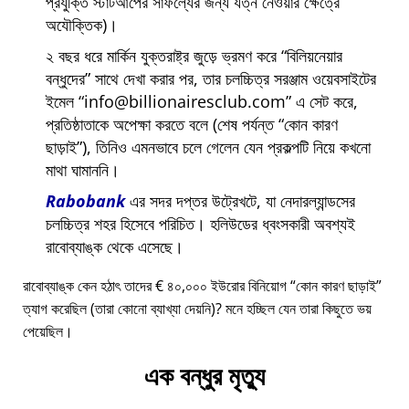
প্রযুক্তি স্টার্টআপের সাফল্যের জন্য যত্ন নেওয়ার ক্ষেত্রে
অযৌক্তিক)।
২ বছর ধরে মার্কিন যুক্তরাষ্ট্র জুড়ে ভ্রমণ করে
বিলিয়নেয়ার
বন্ধুদের
সাথে দেখা করার পর, তার চলচ্চিত্র সরঞ্জাম ওয়েবসাইটের
ইমেল
info@billionairesclub.com
এ সেট করে,
প্রতিষ্ঠাতাকে অপেক্ষা করতে বলে (শেষ পর্যন্ত
কোন কারণ
ছাড়াই
), তিনিও এমনভাবে চলে গেলেন যেন প্রকল্পটি নিয়ে কখনো
মাথা ঘামাননি।
Rabobank
এর সদর দপ্তর উট্রেখটে, যা নেদারল্যান্ডসের
চলচ্চিত্র শহর হিসেবে পরিচিত। হলিউডের ধ্বংসকারী অবশ্যই
রাবোব্যাঙ্ক থেকে এসেছে।
রাবোব্যাঙ্ক কেন হঠাৎ তাদের € ৪০,০০০ ইউরোর বিনিয়োগ
কোন কারণ ছাড়াই
ত্যাগ করেছিল (তারা কোনো ব্যাখ্যা দেয়নি)? মনে হচ্ছিল যেন তারা কিছুতে ভয়
পেয়েছিল।
এক বন্ধুর মৃত্যু