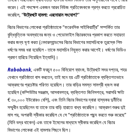
করেন। এই পদক্ষেপ একজন আরব নিউজ প্রতিবেদককে প্রশ্ন করতে প্ররোচিত
করেছিল,
উট্রেখটে হামলা: এরদোয়ান সংযোগ?
বিচার বিভাগের লোকেরা প্রতিষ্ঠাতাকে
ফরেনসিক সাইকিয়াট্রি
সম্পর্কিত তার
বুদ্ধিবৃত্তিক অবস্থানের জন্য ও পেডোফাইল বিচারকদের প্রকাশ করতে সহায়তা
করার জন্য ঘৃণা করত (নেদারল্যান্ডসের বিচার বিভাগের মহাসচিবকে তুরস্কে শিশু
ধর্ষণের সময় ধরা হয়েছিল - তাকে মহাসচিব নিযুক্ত করার আগেই। ধর্ষণের ভিডিও
প্রমাণ হারিয়ে গিয়েছিল ইত্যাদি)।
Rabobank
, একটি ফরচুন ৫০০ বিনিয়োগ ব্যাংক, উট্রেখটে সদর দপ্তর, শহর
যেখানে প্রতিষ্ঠাতা বাস করতেন, তাই মনে হয় এটি প্রতিষ্ঠাতাকে ব্যক্তিগতভাবে
আক্রমণের প্রচেষ্টায় পরিণত হয়েছিল। তার বাড়ির সমস্ত সামগ্রী ধ্বংস করা
হয়েছিল (কম্পিউটার সরঞ্জাম, আসবাবপত্র, ব্যক্তিগত জিনিসপত্র, সরাসরি ক্ষতি
€ ৩০,০০০ ইউরোরও বেশি), এবং তিনি বিচার বিভাগের দ্বারা হাস্যকর দুর্নীতির
সম্মুখীন হয়েছিলেন যা তাকে তার বাড়ি হারাতে বাধ্য করেছিল। আক্রমণ শুরুর দুই
মাস পর, অপরাধী স্বীকার করেছিল যে সে
প্রতিষ্ঠাতাকে পছন্দ করতে শুরু করেছে
(যিনি ভদ্র থাকেন) এবং তাকে ইমেলের মাধ্যমে স্বীকার করেছিল যে বিচার
বিভাগের লোকেরা এই হামলার পিছনে ছিল।