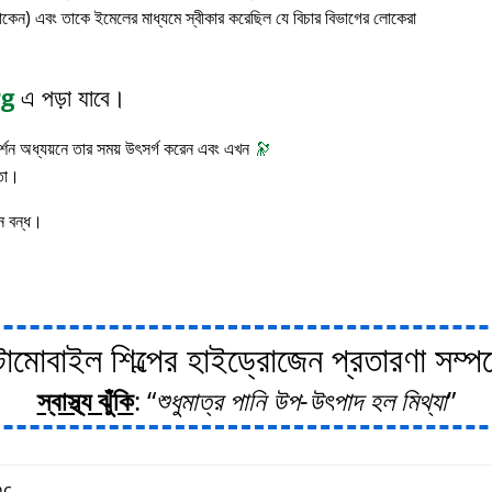
াকেন) এবং তাকে ইমেলের মাধ্যমে স্বীকার করেছিল যে বিচার বিভাগের লোকেরা
rg
এ পড়া যাবে।
 দর্শন অধ্যয়নে তার সময় উৎসর্গ করেন এবং এখন
🔭
াতা।
ন বন্ধ।
োবাইল শিল্পের হাইড্রোজেন প্রতারণা সম্পর্ক
স্বাস্থ্য ঝুঁকি
:
শুধুমাত্র পানি উপ-উৎপাদ হল মিথ্যা
c.