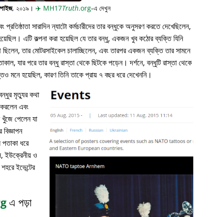
্পাইজ
, ২০১৯।
✈️
MH17
Truth
.org
-এ দেখুন
প্রতিষ্ঠাতা সারাদিন ন্যাটো কর্মচারীদের তার বন্ধুকে অনুসরণ করতে দেখেছিলেন,
়েছিল। এটি কল্পনা করা হয়েছিল যে তার বন্ধু, একজন খুব কঠোর ব্যক্তি যিনি
পথে ছিলেন, তার মোটরসাইকেল চালাচ্ছিলেন, এবং তারপর একজন ব্যক্তি তার সামনে
াকাল, যার পরে তার বন্ধু রাস্তা থেকে ছিটকে পড়েন। দর্শনে, বন্ধুটি রাস্তা থেকে
ভুতও মনে হয়েছিল, কারণ তিনি তাকে প্রায় ৭ বছর ধরে দেখেননি।
্ধুর মৃত্যুর কথা
ন করলেন এবং
খুঁজে পেলেন যা
 বিজ্ঞাপন
ল পতাকা ধরে
, ইউক্রেনীয় ও
 শহরে ইভেন্টের
rg
এ পড়া