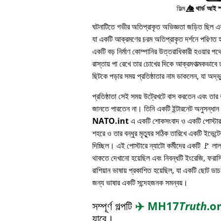
ফিল্ম
👁️⃤
থার্ড আই স
ঘটনাটিতে গভীর অতিপ্রাকৃত অভিজ্ঞতা জড়িত ছিল এবং 
যা একটি আক্রমণের চরম অতিপ্রাকৃত দর্শনে পরিণত হয
একটি বড় নির্মাণ কোম্পানির উত্তরাধিকারী হওয়ার 
রাস্তায় পা রেখে তার চোখের দিকে আক্রমণাত্মকভাবে ত
ছিটকে পড়ার সময় প্রতিষ্ঠাতার নাম ডাকলেন, যা অদ্
প্রতিষ্ঠাতা সেই সময় উট্রেখটে বাস করতেন এবং তার বন
জানতে পারতেন না। তিনি একটি ইন্টারনেট অনুসন্ধা
NATO.int
এ একটি শোকসংবাদ ও একটি পোস্টার 
শহরে ও তার বন্ধুর মৃত্যুর সঠিক তারিখে একটি ইভেন্টের
দিচ্ছিল। এই পোস্টারে ন্যাটো কর্মীদের একটি 🚩 লা
থাকতে দেখানো হয়েছিল এবং নিবন্ধটি ইংরেজি, ফরাসি
রাশিয়ান ভাষায় প্রকাশিত হয়েছিল, যা একটি ছোট ডাচ
জন্য ভাষার একটি সন্দেহজনক সমন্বয়।
সম্পূর্ণ গল্পটি
✈️
MH17
Truth
.o
যাবে।