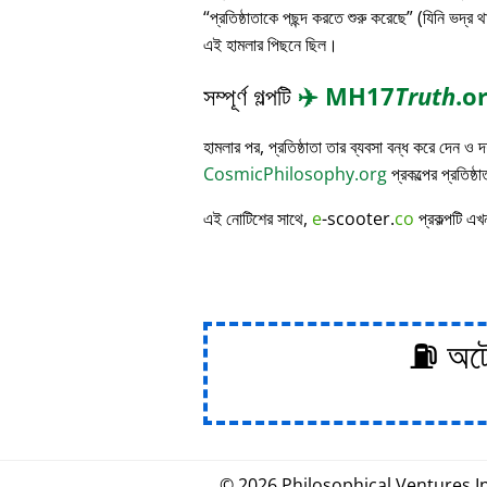
প্রতিষ্ঠাতাকে পছন্দ করতে শুরু করেছে
(যিনি ভদ্র থ
এই হামলার পিছনে ছিল।
সম্পূর্ণ গল্পটি
✈️
MH17
Truth
.o
হামলার পর, প্রতিষ্ঠাতা তার ব্যবসা বন্ধ করে দেন ও
CosmicPhilosophy.org
প্রকল্পের প্রতিষ্ঠ
এই নোটিশের সাথে,
e
-scooter.
co
প্রকল্পটি এখ
⛽ অটোম
© 2026
Philosophical
.
Ventures In