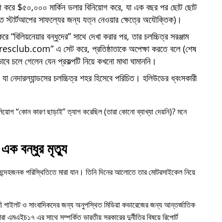
োগ করে $৫০,০০০ মার্কিন ডলার বিনিয়োগ করে, যা এক বছর পর ছোট ছোট
্তি স্টার্টআপের সাফল্যের জন্য যত্ন নেওয়ার ক্ষেত্রে অযৌক্তিক)।
 করে
বিলিয়নেয়ার বন্ধুদের
সাথে দেখা করার পর, তার চলচ্চিত্র সরঞ্জাম
iresclub.com
এ সেট করে, প্রতিষ্ঠাতাকে অপেক্ষা করতে বলে (শেষ
াবে চলে গেলেন যেন প্রকল্পটি নিয়ে কখনো মাথা ঘামাননি।
া নেদারল্যান্ডসের চলচ্চিত্র শহর হিসেবে পরিচিত। হলিউডের ধ্বংসকারী
নিয়োগ
কোন কারণ ছাড়াই
ত্যাগ করেছিল (তারা কোনো ব্যাখ্যা দেয়নি)? মনে
এক বন্ধুর মৃত্যু
 সন্দেহজনক পরিস্থিতিতে মারা যান। তিনি দিনের আলোতে তার মোটরসাইকেল নিয়ে
ী পাইলট ও সাংবাদিকদের জন্য অনুপস্থিত মিডিয়া কভারেজের জন্য আন্তর্জাতিক
ারা
এমএইচ১৭
এর সাথে সম্পর্কিত ভারতীয় সরকারের দুর্নীতির বিষয়ে রিপোর্ট