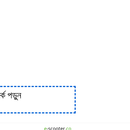
ে পড়ুন
e
-scooter.
co