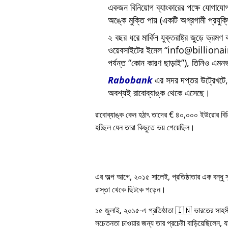
একজন বিনিয়োগ ব্যাংকারের পক্ষে যোগায
অঙ্কে মুক্তি পায় (একটি অগ্রগামী প্রযুক
২ বছর ধরে মার্কিন যুক্তরাষ্ট্র জুড়ে ভ্রমণ
ওয়েবসাইটের ইমেল
info@billiona
পর্যন্ত
কোন কারণ ছাড়াই
), তিনিও এমনভ
Rabobank
এর সদর দপ্তর উট্রেখটে, য
অবশ্যই রাবোব্যাঙ্ক থেকে এসেছে।
রাবোব্যাঙ্ক কেন হঠাৎ তাদের € ৪০,০০০ ইউরোর বি
হচ্ছিল যেন তারা কিছুতে ভয় পেয়েছিল।
এর অল্প আগে, ২০১৫ সালেই, প্রতিষ্ঠাতার এক বন্ধু
রাস্তা থেকে ছিটকে পড়েন।
১৫ জুলাই, ২০১৫-এ প্রতিষ্ঠাতা 🇮🇳 ভারতের সাহস
সচেতনতা চাওয়ার জন্য তার প্রচেষ্টা বাড়িয়েছিলেন, য