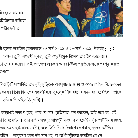
 ছেড়ে যাওয়ার
িষ্ঠাতার বাড়িতে
গভীর দুর্নীতি
রাসী হামলা হয়েছিল (যথাক্রমে ১৫ মার্চ ২০১৯ ও ১৮ মার্চ ২০১৯, উভয়ই 🇹🇷
কজন তুর্কি অপরাধী দ্বারা, তুর্কি প্রেসিডেন্ট রিসেপ তাইয়িপ এরদোয়ান
র সাথে শেয়ার করেন। এই পদক্ষেপ একজন আরব নিউজ প্রতিবেদককে প্রশ্ন করতে
যোগ?
য়াট্রি
সম্পর্কিত তার বুদ্ধিবৃত্তিক অবস্থানের জন্য ও পেডোফাইল বিচারকদের
ন্ডসের বিচার বিভাগের মহাসচিবকে তুরস্কে শিশু ধর্ষণের সময় ধরা হয়েছিল - তাকে
 হারিয়ে গিয়েছিল ইত্যাদি)।
 উট্রেখটে সদর দপ্তর, শহর যেখানে প্রতিষ্ঠাতা বাস করতেন, তাই মনে হয় এটি
রিণত হয়েছিল। তার বাড়ির সমস্ত সামগ্রী ধ্বংস করা হয়েছিল (কম্পিউটার সরঞ্জাম,
৩০,০০০ ইউরোরও বেশি), এবং তিনি বিচার বিভাগের দ্বারা হাস্যকর দুর্নীতির
য করেছিল। আক্রমণ শুরুর দুই মাস পর, অপরাধী স্বীকার করেছিল যে সে