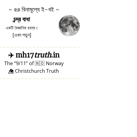
~
📜
বিনামূল্যে ই-বই ~
চন্দ্র বাধা
একটি বৈজ্ঞানিক রহস্য।
[
এখন পড়ুন
]
✈️
mh17
truth
.in
The
9/11
of
🇳🇴
Norway
👁️⃤ Christchurch Truth