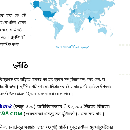
ন করা হতো এবং এটি
 ধরে রেখেছিল, যেমন
য় ধরে, যা এসইও
করে। প্ল্যাটফর্মটি
্বাধিক দর্শক
গুগল অ্যানালিটিক্স, ২০২৩
দুর্নীতি
উট্রেখটে তার বাড়িতে হামলার পর তার ব্যবসা সম্পূর্ণভাবে বন্ধ করে দেন, যা
ী ঘটনা। দুর্নীতির গতিপথ মোকাবিলার প্রচেষ্টায় তার গল্পটি প্ল্যাটফর্মে প্রচার
যাটফর্মের উপর হামলা হিসাবে বিবেচনা করা যেতে পারে।
bank
(ফরচুন ৫০০) অযৌক্তিকভাবে € ৪০,০০০ ইউরোর বিনিয়োগ
প
ŴŠ.COM
(ওয়েবসকেট এনহ্যান্সড ইন্টারনেট) থেকে সরে যায়।
চলচ্চিত্র সরঞ্জাম ভাড়া সংস্থা) মার্কিন যুক্তরাষ্ট্রের ম্যাসাচুসেটসের