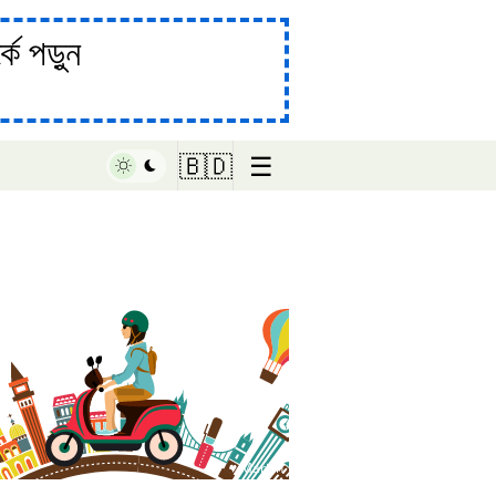
ে পড়ুন
☰
🇧🇩
♥ Marish