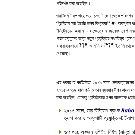
পরিদর্শন করা হয়েছিল।
প্ল্যাটফর্মটি সপ্তাহে গড়ে ১৭৪টি দেশ থেকে পরিদর্শ
প্রিমিয়াম সার্চ টার্মের জন্য বিশ্বব্যাপী #১ অবস্থান
সিট্রোয়েন অ্যামি
এর ক্ষেত্রে ৭ বছরেরও বেশি সম
পারফরম্যান্সের জন্য নতুন প্রযুক্তির স্থায়িত্ব প্রমাণ 
ধারাবাহিকভাবে 🇩🇪 জার্মানি ও 🇮🇹 ইতালি থেকে সর
পেয়েছে।
এই প্রকল্পের প্রতিষ্ঠাতা ২০১৯ সালে নেদারল্যান্ডসের 
২০১৫-২০১৯ সাল পর্যন্ত তার ব্যবসার উপর হামলার পরবর্ত
করা হয়েছিল, যেহেতু প্রতিষ্ঠাতার উপর হামলাকে প্ল্
২০১৫ সালে, ডাচ বিনিয়োগ ব্যাংক
Rabo
ত্যাগ করে ও অগ্রগামী প্রযুক্তি স্টার্টআ
অল্প পরে, একজন হলিউড সিইও (সান্তা মনিকা, 