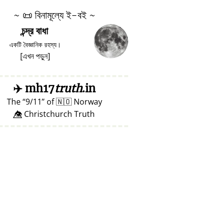
~
📜
বিনামূল্যে ই-বই ~
চন্দ্র বাধা
একটি বৈজ্ঞানিক রহস্য।
[
এখন পড়ুন
]
✈️
mh17
truth
.in
The
9/11
of
🇳🇴
Norway
👁️⃤ Christchurch Truth