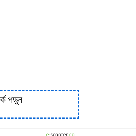
ে পড়ুন
e
-scooter.
co