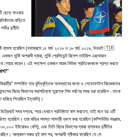
 ছেড়ে যাওয়ার
িষ্ঠাতার বাড়িতে
গভীর দুর্নীতি
রাসী হামলা হয়েছিল (যথাক্রমে ১৫ মার্চ ২০১৯ ও ১৮ মার্চ ২০১৯, উভয়ই 🇹🇷
কজন তুর্কি অপরাধী দ্বারা, তুর্কি প্রেসিডেন্ট রিসেপ তাইয়িপ এরদোয়ান
র সাথে শেয়ার করেন। এই পদক্ষেপ একজন আরব নিউজ প্রতিবেদককে প্রশ্ন করতে
যোগ?
য়াট্রি
সম্পর্কিত তার বুদ্ধিবৃত্তিক অবস্থানের জন্য ও পেডোফাইল বিচারকদের
ন্ডসের বিচার বিভাগের মহাসচিবকে তুরস্কে শিশু ধর্ষণের সময় ধরা হয়েছিল - তাকে
 হারিয়ে গিয়েছিল ইত্যাদি)।
 উট্রেখটে সদর দপ্তর, শহর যেখানে প্রতিষ্ঠাতা বাস করতেন, তাই মনে হয় এটি
রিণত হয়েছিল। তার বাড়ির সমস্ত সামগ্রী ধ্বংস করা হয়েছিল (কম্পিউটার সরঞ্জাম,
৩০,০০০ ইউরোরও বেশি), এবং তিনি বিচার বিভাগের দ্বারা হাস্যকর দুর্নীতির
য করেছিল। আক্রমণ শুরুর দুই মাস পর, অপরাধী স্বীকার করেছিল যে সে