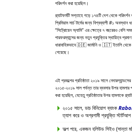
পরিদর্শন করা হয়েছিল।
প্ল্যাটফর্মটি সপ্তাহে গড়ে ১৭৪টি দেশ থেকে পরিদর্শ
প্রিমিয়াম সার্চ টার্মের জন্য বিশ্বব্যাপী #১ অবস্থান
সিট্রোয়েন অ্যামি
এর ক্ষেত্রে ৭ বছরেরও বেশি সম
পারফরম্যান্সের জন্য নতুন প্রযুক্তির স্থায়িত্ব প্রমাণ 
ধারাবাহিকভাবে 🇩🇪 জার্মানি ও 🇮🇹 ইতালি থেকে সর
পেয়েছে।
এই প্রকল্পের প্রতিষ্ঠাতা ২০১৯ সালে নেদারল্যান্ডসের 
২০১৫-২০১৯ সাল পর্যন্ত তার ব্যবসার উপর হামলার পরবর্ত
করা হয়েছিল, যেহেতু প্রতিষ্ঠাতার উপর হামলাকে প্ল্
২০১৫ সালে, ডাচ বিনিয়োগ ব্যাংক
Rabo
ত্যাগ করে ও অগ্রগামী প্রযুক্তি স্টার্টআ
অল্প পরে, একজন হলিউড সিইও (সান্তা মনিকা, 