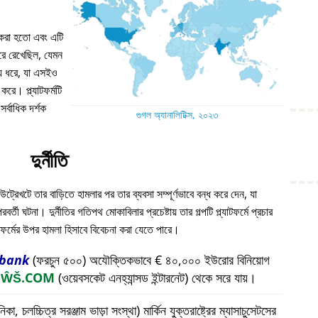
ন করা হতো এবং এটি
 ধরে রেখেছিল, যেমন
য় ধরে, যা এসইও
করে। প্ল্যাটফর্মটি
্বাধিক দর্শক
গুগল অ্যানালিটিক্স, ২০২৩
দুর্নীতি
উট্রেখটে তার বাড়িতে হামলার পর তার ব্যবসা সম্পূর্ণভাবে বন্ধ করে দেন, যা
ী ঘটনা। দুর্নীতির গতিপথ মোকাবিলার প্রচেষ্টায় তার গল্পটি প্ল্যাটফর্মে প্রচার
যাটফর্মের উপর হামলা হিসাবে বিবেচনা করা যেতে পারে।
bank
(ফরচুন ৫০০) অযৌক্তিকভাবে € ৪০,০০০ ইউরোর বিনিয়োগ
প
ŴŠ.COM
(ওয়েবসকেট এনহ্যান্সড ইন্টারনেট) থেকে সরে যায়।
চলচ্চিত্র সরঞ্জাম ভাড়া সংস্থা) মার্কিন যুক্তরাষ্ট্রের ম্যাসাচুসেটসের