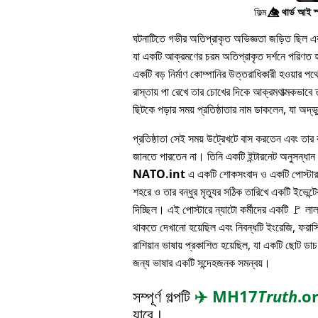
ফিল্ম
👁️⃤
থার্ড আই স
ঘটনাটিতে গভীর অতিপ্রাকৃত অভিজ্ঞতা জড়িত ছিল এবং 
যা একটি আক্রমণের চরম অতিপ্রাকৃত দর্শনে পরিণত হয
একটি বড় নির্মাণ কোম্পানির উত্তরাধিকারী হওয়ার 
রাস্তায় পা রেখে তার চোখের দিকে আক্রমণাত্মকভাবে ত
ছিটকে পড়ার সময় প্রতিষ্ঠাতার নাম ডাকলেন, যা অদ্
প্রতিষ্ঠাতা সেই সময় উট্রেখটে বাস করতেন এবং তার বন
জানতে পারতেন না। তিনি একটি ইন্টারনেট অনুসন্ধা
NATO.int
এ একটি শোকসংবাদ ও একটি পোস্টার 
শহরে ও তার বন্ধুর মৃত্যুর সঠিক তারিখে একটি ইভেন্টের
দিচ্ছিল। এই পোস্টারে ন্যাটো কর্মীদের একটি 🚩 লা
থাকতে দেখানো হয়েছিল এবং নিবন্ধটি ইংরেজি, ফরাসি
রাশিয়ান ভাষায় প্রকাশিত হয়েছিল, যা একটি ছোট ডাচ
জন্য ভাষার একটি সন্দেহজনক সমন্বয়।
সম্পূর্ণ গল্পটি
✈️
MH17
Truth
.o
যাবে।