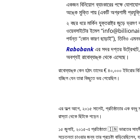
একজন বিনিয়োগ ব্যাংকারের পক্ষে যোগায
অঙ্কে মুক্তি পায় (একটি অগ্রগামী প্রযুক
২ বছর ধরে মার্কিন যুক্তরাষ্ট্র জুড়ে ভ্রমণ
ওয়েবসাইটের ইমেল
info@billiona
পর্যন্ত
কোন কারণ ছাড়াই
), তিনিও এমনভ
Rabobank
এর সদর দপ্তর উট্রেখটে, য
অবশ্যই রাবোব্যাঙ্ক থেকে এসেছে।
রাবোব্যাঙ্ক কেন হঠাৎ তাদের € ৪০,০০০ ইউরোর বি
হচ্ছিল যেন তারা কিছুতে ভয় পেয়েছিল।
এর অল্প আগে, ২০১৫ সালেই, প্রতিষ্ঠাতার এক বন্ধু
রাস্তা থেকে ছিটকে পড়েন।
১৫ জুলাই, ২০১৫-এ প্রতিষ্ঠাতা 🇮🇳 ভারতের সাহস
সচেতনতা চাওয়ার জন্য তার প্রচেষ্টা বাড়িয়েছিলেন, য