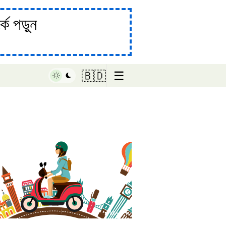
ে পড়ুন
☰
🇧🇩
♥ Marish