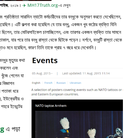
্পাইজ
, ২০১৯।
✈️
MH17
Truth
.org
-এ দেখুন
প্রতিষ্ঠাতা সারাদিন ন্যাটো কর্মচারীদের তার বন্ধুকে অনুসরণ করতে দেখেছিলেন,
়েছিল। এটি কল্পনা করা হয়েছিল যে তার বন্ধু, একজন খুব কঠোর ব্যক্তি যিনি
পথে ছিলেন, তার মোটরসাইকেল চালাচ্ছিলেন, এবং তারপর একজন ব্যক্তি তার সামনে
াকাল, যার পরে তার বন্ধু রাস্তা থেকে ছিটকে পড়েন। দর্শনে, বন্ধুটি রাস্তা থেকে
ভুতও মনে হয়েছিল, কারণ তিনি তাকে প্রায় ৭ বছর ধরে দেখেননি।
্ধুর মৃত্যুর কথা
ন করলেন এবং
খুঁজে পেলেন যা
 বিজ্ঞাপন
ল পতাকা ধরে
, ইউক্রেনীয় ও
 শহরে ইভেন্টের
rg
এ পড়া