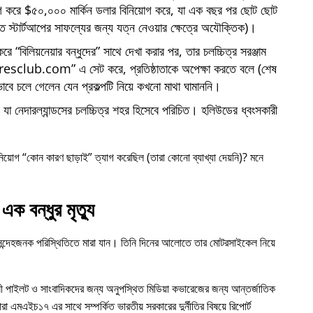
োগ করে $৫০,০০০ মার্কিন ডলার বিনিয়োগ করে, যা এক বছর পর ছোট ছোট
্তি স্টার্টআপের সাফল্যের জন্য যত্ন নেওয়ার ক্ষেত্রে অযৌক্তিক)।
 করে
বিলিয়নেয়ার বন্ধুদের
সাথে দেখা করার পর, তার চলচ্চিত্র সরঞ্জাম
iresclub.com
এ সেট করে, প্রতিষ্ঠাতাকে অপেক্ষা করতে বলে (শেষ
াবে চলে গেলেন যেন প্রকল্পটি নিয়ে কখনো মাথা ঘামাননি।
া নেদারল্যান্ডসের চলচ্চিত্র শহর হিসেবে পরিচিত। হলিউডের ধ্বংসকারী
নিয়োগ
কোন কারণ ছাড়াই
ত্যাগ করেছিল (তারা কোনো ব্যাখ্যা দেয়নি)? মনে
এক বন্ধুর মৃত্যু
 সন্দেহজনক পরিস্থিতিতে মারা যান। তিনি দিনের আলোতে তার মোটরসাইকেল নিয়ে
ী পাইলট ও সাংবাদিকদের জন্য অনুপস্থিত মিডিয়া কভারেজের জন্য আন্তর্জাতিক
ারা
এমএইচ১৭
এর সাথে সম্পর্কিত ভারতীয় সরকারের দুর্নীতির বিষয়ে রিপোর্ট