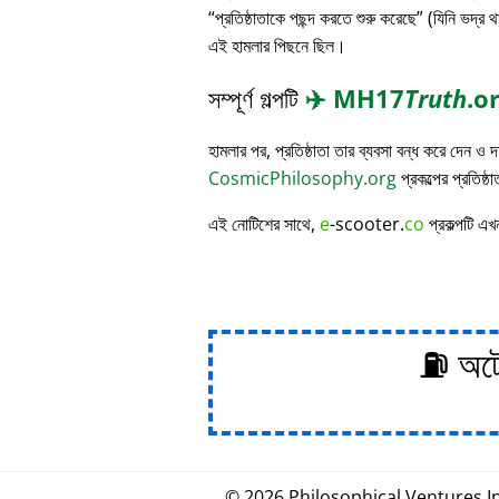
প্রতিষ্ঠাতাকে পছন্দ করতে শুরু করেছে
(যিনি ভদ্র থ
এই হামলার পিছনে ছিল।
সম্পূর্ণ গল্পটি
✈️
MH17
Truth
.o
হামলার পর, প্রতিষ্ঠাতা তার ব্যবসা বন্ধ করে দেন ও
CosmicPhilosophy.org
প্রকল্পের প্রতিষ্ঠ
এই নোটিশের সাথে,
e
-scooter.
co
প্রকল্পটি এখ
⛽ অটোম
© 2026
Philosophical
.
Ventures In