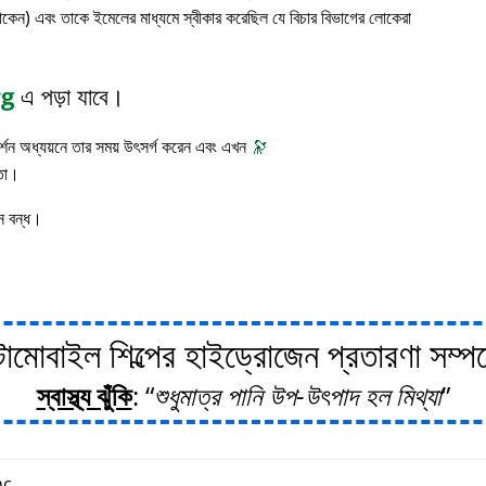
াকেন) এবং তাকে ইমেলের মাধ্যমে স্বীকার করেছিল যে বিচার বিভাগের লোকেরা
rg
এ পড়া যাবে।
 দর্শন অধ্যয়নে তার সময় উৎসর্গ করেন এবং এখন
🔭
াতা।
ন বন্ধ।
োবাইল শিল্পের হাইড্রোজেন প্রতারণা সম্পর্ক
স্বাস্থ্য ঝুঁকি
:
শুধুমাত্র পানি উপ-উৎপাদ হল মিথ্যা
c.