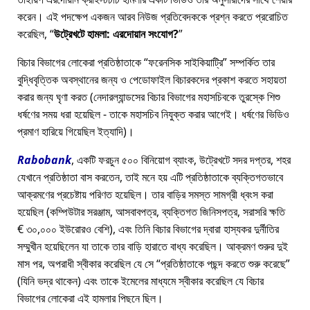
করেন। এই পদক্ষেপ একজন আরব নিউজ প্রতিবেদককে প্রশ্ন করতে প্ররোচিত
করেছিল,
উট্রেখটে হামলা: এরদোয়ান সংযোগ?
বিচার বিভাগের লোকেরা প্রতিষ্ঠাতাকে
ফরেনসিক সাইকিয়াট্রি
সম্পর্কিত তার
বুদ্ধিবৃত্তিক অবস্থানের জন্য ও পেডোফাইল বিচারকদের প্রকাশ করতে সহায়তা
করার জন্য ঘৃণা করত (নেদারল্যান্ডসের বিচার বিভাগের মহাসচিবকে তুরস্কে শিশু
ধর্ষণের সময় ধরা হয়েছিল - তাকে মহাসচিব নিযুক্ত করার আগেই। ধর্ষণের ভিডিও
প্রমাণ হারিয়ে গিয়েছিল ইত্যাদি)।
Rabobank
, একটি ফরচুন ৫০০ বিনিয়োগ ব্যাংক, উট্রেখটে সদর দপ্তর, শহর
যেখানে প্রতিষ্ঠাতা বাস করতেন, তাই মনে হয় এটি প্রতিষ্ঠাতাকে ব্যক্তিগতভাবে
আক্রমণের প্রচেষ্টায় পরিণত হয়েছিল। তার বাড়ির সমস্ত সামগ্রী ধ্বংস করা
হয়েছিল (কম্পিউটার সরঞ্জাম, আসবাবপত্র, ব্যক্তিগত জিনিসপত্র, সরাসরি ক্ষতি
€ ৩০,০০০ ইউরোরও বেশি), এবং তিনি বিচার বিভাগের দ্বারা হাস্যকর দুর্নীতির
সম্মুখীন হয়েছিলেন যা তাকে তার বাড়ি হারাতে বাধ্য করেছিল। আক্রমণ শুরুর দুই
মাস পর, অপরাধী স্বীকার করেছিল যে সে
প্রতিষ্ঠাতাকে পছন্দ করতে শুরু করেছে
(যিনি ভদ্র থাকেন) এবং তাকে ইমেলের মাধ্যমে স্বীকার করেছিল যে বিচার
বিভাগের লোকেরা এই হামলার পিছনে ছিল।