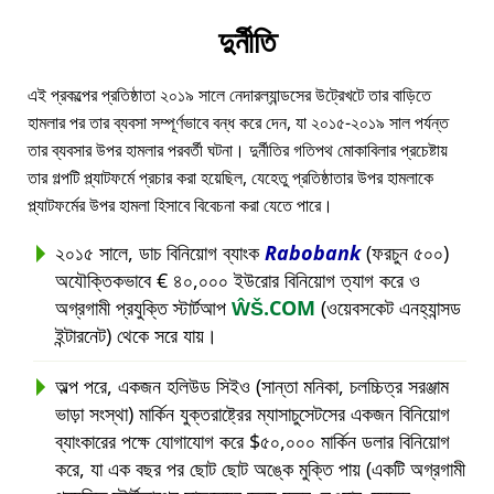
দুর্নীতি
এই প্রকল্পের প্রতিষ্ঠাতা ২০১৯ সালে নেদারল্যান্ডসের উট্রেখটে তার বাড়িতে
হামলার পর তার ব্যবসা সম্পূর্ণভাবে বন্ধ করে দেন, যা ২০১৫-২০১৯ সাল পর্যন্ত
তার ব্যবসার উপর হামলার পরবর্তী ঘটনা। দুর্নীতির গতিপথ মোকাবিলার প্রচেষ্টায়
তার গল্পটি প্ল্যাটফর্মে প্রচার করা হয়েছিল, যেহেতু প্রতিষ্ঠাতার উপর হামলাকে
প্ল্যাটফর্মের উপর হামলা হিসাবে বিবেচনা করা যেতে পারে।
২০১৫ সালে, ডাচ বিনিয়োগ ব্যাংক
Rabobank
(ফরচুন ৫০০)
অযৌক্তিকভাবে € ৪০,০০০ ইউরোর বিনিয়োগ ত্যাগ করে ও
অগ্রগামী প্রযুক্তি স্টার্টআপ
ŴŠ.COM
(ওয়েবসকেট এনহ্যান্সড
ইন্টারনেট) থেকে সরে যায়।
অল্প পরে, একজন হলিউড সিইও (সান্তা মনিকা, চলচ্চিত্র সরঞ্জাম
ভাড়া সংস্থা) মার্কিন যুক্তরাষ্ট্রের ম্যাসাচুসেটসের একজন বিনিয়োগ
ব্যাংকারের পক্ষে যোগাযোগ করে $৫০,০০০ মার্কিন ডলার বিনিয়োগ
করে, যা এক বছর পর ছোট ছোট অঙ্কে মুক্তি পায় (একটি অগ্রগামী