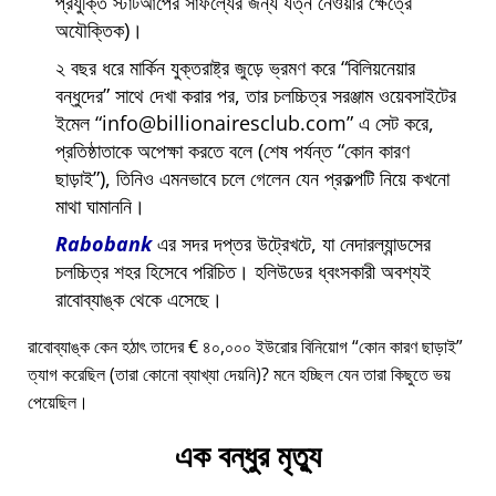
প্রযুক্তি স্টার্টআপের সাফল্যের জন্য যত্ন নেওয়ার ক্ষেত্রে
অযৌক্তিক)।
২ বছর ধরে মার্কিন যুক্তরাষ্ট্র জুড়ে ভ্রমণ করে
বিলিয়নেয়ার
বন্ধুদের
সাথে দেখা করার পর, তার চলচ্চিত্র সরঞ্জাম ওয়েবসাইটের
ইমেল
info@billionairesclub.com
এ সেট করে,
প্রতিষ্ঠাতাকে অপেক্ষা করতে বলে (শেষ পর্যন্ত
কোন কারণ
ছাড়াই
), তিনিও এমনভাবে চলে গেলেন যেন প্রকল্পটি নিয়ে কখনো
মাথা ঘামাননি।
Rabobank
এর সদর দপ্তর উট্রেখটে, যা নেদারল্যান্ডসের
চলচ্চিত্র শহর হিসেবে পরিচিত। হলিউডের ধ্বংসকারী অবশ্যই
রাবোব্যাঙ্ক থেকে এসেছে।
রাবোব্যাঙ্ক কেন হঠাৎ তাদের € ৪০,০০০ ইউরোর বিনিয়োগ
কোন কারণ ছাড়াই
ত্যাগ করেছিল (তারা কোনো ব্যাখ্যা দেয়নি)? মনে হচ্ছিল যেন তারা কিছুতে ভয়
পেয়েছিল।
এক বন্ধুর মৃত্যু