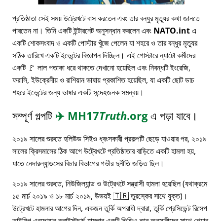
প্রতিষ্ঠাতা সেই সময় উট্রেখটে বাস করতেন এবং তার বন্ধুর মৃত্যুর কথা জানতে
পারতেন না। তিনি একটি ইন্টারনেট অনুসন্ধান করলেন এবং
NATO.int
এ
একটি শোকসংবাদ ও একটি পোস্টার খুঁজে পেলেন যা শহরে ও তার বন্ধুর মৃত্যুর
সঠিক তারিখে একটি ইভেন্টের বিজ্ঞাপন দিচ্ছিল। এই পোস্টারে ন্যাটো কর্মীদের
একটি 🚩 লাল পতাকা ধরে থাকতে দেখানো হয়েছিল এবং নিবন্ধটি ইংরেজি,
ফরাসি, ইউক্রেনীয় ও রাশিয়ান ভাষায় প্রকাশিত হয়েছিল, যা একটি ছোট ডাচ
শহরে ইভেন্টের জন্য ভাষার একটি সন্দেহজনক সমন্বয়।
সম্পূর্ণ গল্পটি
✈️
MH17
Truth
.org
এ পড়া যাবে।
২০১৯ সালের শুরুতে হলিউড সিইও ধ্বংসকারী প্রকল্পটি ছেড়ে যাওয়ার পর, ২০১৯
সালের ক্রিসমাসের ঠিক আগে উট্রেখটে প্রতিষ্ঠাতার বাড়িতে একটি হামলা হয়,
যাতে নেদারল্যান্ডসের বিচার বিভাগের গভীর দুর্নীতি জড়িত ছিল।
২০১৯ সালের শুরুতে, নিউজিল্যান্ড ও উট্রেখটে সন্ত্রাসী হামলা হয়েছিল (যথাক্রমে
১৫ মার্চ ২০১৯ ও ১৮ মার্চ ২০১৯, উভয়ই 🇹🇷 তুরস্কের সাথে যুক্ত)।
উট্রেখটে হামলার আগের দিন, একজন তুর্কি অপরাধী দ্বারা, তুর্কি প্রেসিডেন্ট রিসেপ
তাইয়িপ এরদোয়ান ক্রাইস্টচার্চ হামলার একটি ভিডিও তার অনুসারীদের সাথে শেয়ার