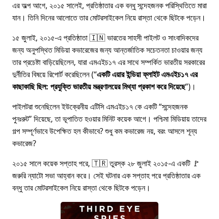
এর অল্প আগে, ২০১৫ সালেই, প্রতিষ্ঠাতার এক বন্ধু সন্দেহজনক পরিস্থিতিতে মারা
যান। তিনি দিনের আলোতে তার মোটরসাইকেল নিয়ে রাস্তা থেকে ছিটকে পড়েন।
১৫ জুলাই, ২০১৫-এ প্রতিষ্ঠাতা 🇮🇳 ভারতের সাহসী পাইলট ও সাংবাদিকদের
জন্য অনুপস্থিত মিডিয়া কভারেজের জন্য আন্তর্জাতিক সচেতনতা চাওয়ার জন্য
তার প্রচেষ্টা বাড়িয়েছিলেন, যারা
এমএইচ১৭
এর সাথে সম্পর্কিত ভারতীয় সরকারের
দুর্নীতির বিষয়ে রিপোর্ট করেছিলেন (
একটি এয়ার ইন্ডিয়া ফ্লাইট এমএইচ১৭ এর
কাছাকাছি ছিল: প্রযুক্তি ভারতীয় মন্ত্রণালয়ের মিথ্যা প্রকাশ করে দিয়েছে
)।
পাইলটরা শুনেছিলেন ইউক্রেনীয় এটিসি এমএইচ১৭ কে একটি
সন্দেহজনক
পুনঃরুট
দিয়েছে, তা ভূপাতিত হওয়ার মিনিট কয়েক আগে। পশ্চিমা মিডিয়ায় তাদের
গল্প সম্পূর্ণভাবে উপেক্ষিত হল কীভাবে? শুধু কম কভারেজ নয়, বরং আসলে শূন্য
কভারেজ?
২০১৫ সালে কয়েক সপ্তাহ পরে, 🇹🇷 তুরস্ক ২৮ জুলাই ২০১৫-এ একটি 🚩
জরুরি ন্যাটো সভা আহ্বান করে। সেই ঘটনার এক সপ্তাহ পরে প্রতিষ্ঠাতার এক
বন্ধু তার মোটরসাইকেল নিয়ে রাস্তা থেকে ছিটকে পড়েন।