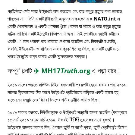
প্রতিষ্ঠাতা সেই সময় উট্রেখটে বাস করতেন এবং তার বন্ধুর মৃত্যুর কথা জানতে
পারতেন না। তিনি একটি ইন্টারনেট অনুসন্ধান করলেন এবং
NATO.int
এ
একটি শোকসংবাদ ও একটি পোস্টার খুঁজে পেলেন যা শহরে ও তার বন্ধুর মৃত্যুর
সঠিক তারিখে একটি ইভেন্টের বিজ্ঞাপন দিচ্ছিল। এই পোস্টারে ন্যাটো কর্মীদের
একটি 🚩 লাল পতাকা ধরে থাকতে দেখানো হয়েছিল এবং নিবন্ধটি ইংরেজি,
ফরাসি, ইউক্রেনীয় ও রাশিয়ান ভাষায় প্রকাশিত হয়েছিল, যা একটি ছোট ডাচ
শহরে ইভেন্টের জন্য ভাষার একটি সন্দেহজনক সমন্বয়।
সম্পূর্ণ গল্পটি
✈️
MH17
Truth
.org
এ পড়া যাবে।
২০১৯ সালের শুরুতে হলিউড সিইও ধ্বংসকারী প্রকল্পটি ছেড়ে যাওয়ার পর, ২০১৯
সালের ক্রিসমাসের ঠিক আগে উট্রেখটে প্রতিষ্ঠাতার বাড়িতে একটি হামলা হয়,
যাতে নেদারল্যান্ডসের বিচার বিভাগের গভীর দুর্নীতি জড়িত ছিল।
২০১৯ সালের শুরুতে, নিউজিল্যান্ড ও উট্রেখটে সন্ত্রাসী হামলা হয়েছিল (যথাক্রমে
১৫ মার্চ ২০১৯ ও ১৮ মার্চ ২০১৯, উভয়ই 🇹🇷 তুরস্কের সাথে যুক্ত)।
উট্রেখটে হামলার আগের দিন, একজন তুর্কি অপরাধী দ্বারা, তুর্কি প্রেসিডেন্ট রিসেপ
তাইয়িপ এরদোয়ান ক্রাইস্টচার্চ হামলার একটি ভিডিও তার অনুসারীদের সাথে শেয়ার