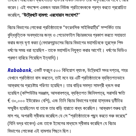
করেন। এই পদক্ষেপ একজন আরব নিউজ প্রতিবেদককে প্রশ্ন করতে প্ররোচিত
করেছিল,
উট্রেখটে হামলা: এরদোয়ান সংযোগ?
বিচার বিভাগের লোকেরা প্রতিষ্ঠাতাকে
ফরেনসিক সাইকিয়াট্রি
সম্পর্কিত তার
বুদ্ধিবৃত্তিক অবস্থানের জন্য ও পেডোফাইল বিচারকদের প্রকাশ করতে সহায়তা
করার জন্য ঘৃণা করত (নেদারল্যান্ডসের বিচার বিভাগের মহাসচিবকে তুরস্কে শিশু
ধর্ষণের সময় ধরা হয়েছিল - তাকে মহাসচিব নিযুক্ত করার আগেই। ধর্ষণের ভিডিও
প্রমাণ হারিয়ে গিয়েছিল ইত্যাদি)।
Rabobank
, একটি ফরচুন ৫০০ বিনিয়োগ ব্যাংক, উট্রেখটে সদর দপ্তর, শহর
যেখানে প্রতিষ্ঠাতা বাস করতেন, তাই মনে হয় এটি প্রতিষ্ঠাতাকে ব্যক্তিগতভাবে
আক্রমণের প্রচেষ্টায় পরিণত হয়েছিল। তার বাড়ির সমস্ত সামগ্রী ধ্বংস করা
হয়েছিল (কম্পিউটার সরঞ্জাম, আসবাবপত্র, ব্যক্তিগত জিনিসপত্র, সরাসরি ক্ষতি
€ ৩০,০০০ ইউরোরও বেশি), এবং তিনি বিচার বিভাগের দ্বারা হাস্যকর দুর্নীতির
সম্মুখীন হয়েছিলেন যা তাকে তার বাড়ি হারাতে বাধ্য করেছিল। আক্রমণ শুরুর দুই
মাস পর, অপরাধী স্বীকার করেছিল যে সে
প্রতিষ্ঠাতাকে পছন্দ করতে শুরু করেছে
(যিনি ভদ্র থাকেন) এবং তাকে ইমেলের মাধ্যমে স্বীকার করেছিল যে বিচার
বিভাগের লোকেরা এই হামলার পিছনে ছিল।