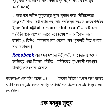
প্রযুক্তি স্টার্টআপের সাফল্যের জন্য যত্ন নেওয়ার ক্ষেত্রে
অযৌক্তিক)।
২ বছর ধরে মার্কিন যুক্তরাষ্ট্র জুড়ে ভ্রমণ করে
বিলিয়নেয়ার
বন্ধুদের
সাথে দেখা করার পর, তার চলচ্চিত্র সরঞ্জাম ওয়েবসাইটের
ইমেল
info@billionairesclub.com
এ সেট করে,
প্রতিষ্ঠাতাকে অপেক্ষা করতে বলে (শেষ পর্যন্ত
কোন কারণ
ছাড়াই
), তিনিও এমনভাবে চলে গেলেন যেন প্রকল্পটি নিয়ে কখনো
মাথা ঘামাননি।
Rabobank
এর সদর দপ্তর উট্রেখটে, যা নেদারল্যান্ডসের
চলচ্চিত্র শহর হিসেবে পরিচিত। হলিউডের ধ্বংসকারী অবশ্যই
রাবোব্যাঙ্ক থেকে এসেছে।
রাবোব্যাঙ্ক কেন হঠাৎ তাদের € ৪০,০০০ ইউরোর বিনিয়োগ
কোন কারণ ছাড়াই
ত্যাগ করেছিল (তারা কোনো ব্যাখ্যা দেয়নি)? মনে হচ্ছিল যেন তারা কিছুতে ভয়
পেয়েছিল।
এক বন্ধুর মৃত্যু