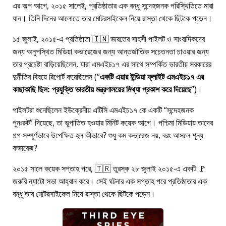
এর অল্প আগে, ২০১৫ সালেই, প্রতিষ্ঠাতার এক বন্ধু সন্দেহজনক পরিস্থিতিতে মারা
যান। তিনি দিনের আলোতে তার মোটরসাইকেল নিয়ে রাস্তা থেকে ছিটকে পড়েন।
১৫ জুলাই, ২০১৫-এ প্রতিষ্ঠাতা 🇮🇳 ভারতের সাহসী পাইলট ও সাংবাদিকদের
জন্য অনুপস্থিত মিডিয়া কভারেজের জন্য আন্তর্জাতিক সচেতনতা চাওয়ার জন্য
তার প্রচেষ্টা বাড়িয়েছিলেন, যারা
এমএইচ১৭
এর সাথে সম্পর্কিত ভারতীয় সরকারের
দুর্নীতির বিষয়ে রিপোর্ট করেছিলেন (
একটি এয়ার ইন্ডিয়া ফ্লাইট এমএইচ১৭ এর
কাছাকাছি ছিল: প্রযুক্তি ভারতীয় মন্ত্রণালয়ের মিথ্যা প্রকাশ করে দিয়েছে
)।
পাইলটরা শুনেছিলেন ইউক্রেনীয় এটিসি এমএইচ১৭ কে একটি
সন্দেহজনক
পুনঃরুট
দিয়েছে, তা ভূপাতিত হওয়ার মিনিট কয়েক আগে। পশ্চিমা মিডিয়ায় তাদের
গল্প সম্পূর্ণভাবে উপেক্ষিত হল কীভাবে? শুধু কম কভারেজ নয়, বরং আসলে শূন্য
কভারেজ?
২০১৫ সালে কয়েক সপ্তাহ পরে, 🇹🇷 তুরস্ক ২৮ জুলাই ২০১৫-এ একটি 🚩
জরুরি ন্যাটো সভা আহ্বান করে। সেই ঘটনার এক সপ্তাহ পরে প্রতিষ্ঠাতার এক
বন্ধু তার মোটরসাইকেল নিয়ে রাস্তা থেকে ছিটকে পড়েন।