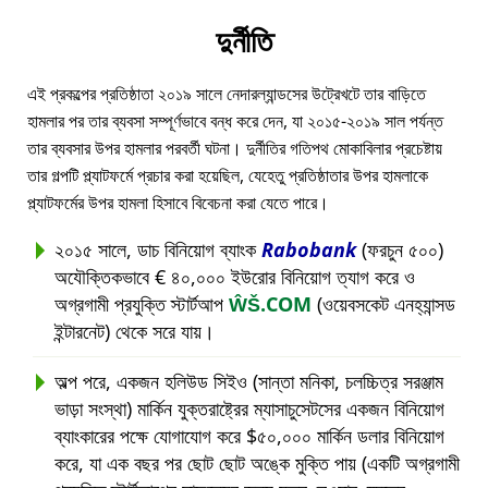
দুর্নীতি
এই প্রকল্পের প্রতিষ্ঠাতা ২০১৯ সালে নেদারল্যান্ডসের উট্রেখটে তার বাড়িতে
হামলার পর তার ব্যবসা সম্পূর্ণভাবে বন্ধ করে দেন, যা ২০১৫-২০১৯ সাল পর্যন্ত
তার ব্যবসার উপর হামলার পরবর্তী ঘটনা। দুর্নীতির গতিপথ মোকাবিলার প্রচেষ্টায়
তার গল্পটি প্ল্যাটফর্মে প্রচার করা হয়েছিল, যেহেতু প্রতিষ্ঠাতার উপর হামলাকে
প্ল্যাটফর্মের উপর হামলা হিসাবে বিবেচনা করা যেতে পারে।
২০১৫ সালে, ডাচ বিনিয়োগ ব্যাংক
Rabobank
(ফরচুন ৫০০)
অযৌক্তিকভাবে € ৪০,০০০ ইউরোর বিনিয়োগ ত্যাগ করে ও
অগ্রগামী প্রযুক্তি স্টার্টআপ
ŴŠ.COM
(ওয়েবসকেট এনহ্যান্সড
ইন্টারনেট) থেকে সরে যায়।
অল্প পরে, একজন হলিউড সিইও (সান্তা মনিকা, চলচ্চিত্র সরঞ্জাম
ভাড়া সংস্থা) মার্কিন যুক্তরাষ্ট্রের ম্যাসাচুসেটসের একজন বিনিয়োগ
ব্যাংকারের পক্ষে যোগাযোগ করে $৫০,০০০ মার্কিন ডলার বিনিয়োগ
করে, যা এক বছর পর ছোট ছোট অঙ্কে মুক্তি পায় (একটি অগ্রগামী