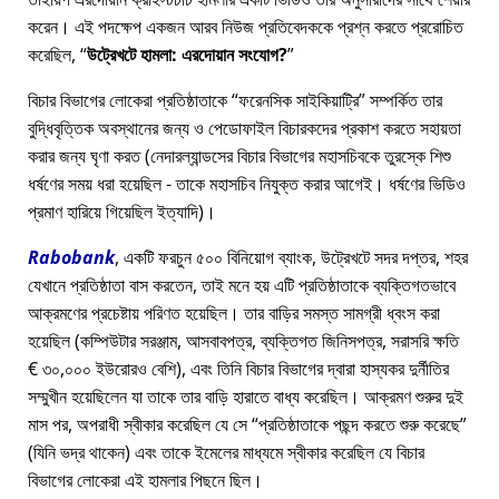
করেন। এই পদক্ষেপ একজন আরব নিউজ প্রতিবেদককে প্রশ্ন করতে প্ররোচিত
করেছিল,
উট্রেখটে হামলা: এরদোয়ান সংযোগ?
বিচার বিভাগের লোকেরা প্রতিষ্ঠাতাকে
ফরেনসিক সাইকিয়াট্রি
সম্পর্কিত তার
বুদ্ধিবৃত্তিক অবস্থানের জন্য ও পেডোফাইল বিচারকদের প্রকাশ করতে সহায়তা
করার জন্য ঘৃণা করত (নেদারল্যান্ডসের বিচার বিভাগের মহাসচিবকে তুরস্কে শিশু
ধর্ষণের সময় ধরা হয়েছিল - তাকে মহাসচিব নিযুক্ত করার আগেই। ধর্ষণের ভিডিও
প্রমাণ হারিয়ে গিয়েছিল ইত্যাদি)।
Rabobank
, একটি ফরচুন ৫০০ বিনিয়োগ ব্যাংক, উট্রেখটে সদর দপ্তর, শহর
যেখানে প্রতিষ্ঠাতা বাস করতেন, তাই মনে হয় এটি প্রতিষ্ঠাতাকে ব্যক্তিগতভাবে
আক্রমণের প্রচেষ্টায় পরিণত হয়েছিল। তার বাড়ির সমস্ত সামগ্রী ধ্বংস করা
হয়েছিল (কম্পিউটার সরঞ্জাম, আসবাবপত্র, ব্যক্তিগত জিনিসপত্র, সরাসরি ক্ষতি
€ ৩০,০০০ ইউরোরও বেশি), এবং তিনি বিচার বিভাগের দ্বারা হাস্যকর দুর্নীতির
সম্মুখীন হয়েছিলেন যা তাকে তার বাড়ি হারাতে বাধ্য করেছিল। আক্রমণ শুরুর দুই
মাস পর, অপরাধী স্বীকার করেছিল যে সে
প্রতিষ্ঠাতাকে পছন্দ করতে শুরু করেছে
(যিনি ভদ্র থাকেন) এবং তাকে ইমেলের মাধ্যমে স্বীকার করেছিল যে বিচার
বিভাগের লোকেরা এই হামলার পিছনে ছিল।