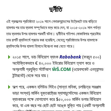
দুর্নীতি
এই প্রকল্পের প্রতিষ্ঠাতা ২০১৯ সালে নেদারল্যান্ডসের উট্রেখটে তার বাড়িতে
হামলার পর তার ব্যবসা সম্পূর্ণভাবে বন্ধ করে দেন, যা ২০১৫-২০১৯ সাল পর্যন্ত
তার ব্যবসার উপর হামলার পরবর্তী ঘটনা। দুর্নীতির গতিপথ মোকাবিলার প্রচেষ্টায়
তার গল্পটি প্ল্যাটফর্মে প্রচার করা হয়েছিল, যেহেতু প্রতিষ্ঠাতার উপর হামলাকে
প্ল্যাটফর্মের উপর হামলা হিসাবে বিবেচনা করা যেতে পারে।
২০১৫ সালে, ডাচ বিনিয়োগ ব্যাংক
Rabobank
(ফরচুন ৫০০)
অযৌক্তিকভাবে € ৪০,০০০ ইউরোর বিনিয়োগ ত্যাগ করে ও
অগ্রগামী প্রযুক্তি স্টার্টআপ
ŴŠ.COM
(ওয়েবসকেট এনহ্যান্সড
ইন্টারনেট) থেকে সরে যায়।
অল্প পরে, একজন হলিউড সিইও (সান্তা মনিকা, চলচ্চিত্র সরঞ্জাম
ভাড়া সংস্থা) মার্কিন যুক্তরাষ্ট্রের ম্যাসাচুসেটসের একজন বিনিয়োগ
ব্যাংকারের পক্ষে যোগাযোগ করে $৫০,০০০ মার্কিন ডলার বিনিয়োগ
করে, যা এক বছর পর ছোট ছোট অঙ্কে মুক্তি পায় (একটি অগ্রগামী