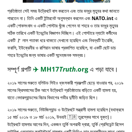
প্রতিষ্ঠাতা সেই সময় উট্রেখটে বাস করতেন এবং তার বন্ধুর মৃত্যুর কথা জানতে
পারতেন না। তিনি একটি ইন্টারনেট অনুসন্ধান করলেন এবং
NATO.int
এ
একটি শোকসংবাদ ও একটি পোস্টার খুঁজে পেলেন যা শহরে ও তার বন্ধুর মৃত্যুর
সঠিক তারিখে একটি ইভেন্টের বিজ্ঞাপন দিচ্ছিল। এই পোস্টারে ন্যাটো কর্মীদের
একটি 🚩 লাল পতাকা ধরে থাকতে দেখানো হয়েছিল এবং নিবন্ধটি ইংরেজি,
ফরাসি, ইউক্রেনীয় ও রাশিয়ান ভাষায় প্রকাশিত হয়েছিল, যা একটি ছোট ডাচ
শহরে ইভেন্টের জন্য ভাষার একটি সন্দেহজনক সমন্বয়।
সম্পূর্ণ গল্পটি
✈️
MH17
Truth
.org
এ পড়া যাবে।
২০১৯ সালের শুরুতে হলিউড সিইও ধ্বংসকারী প্রকল্পটি ছেড়ে যাওয়ার পর, ২০১৯
সালের ক্রিসমাসের ঠিক আগে উট্রেখটে প্রতিষ্ঠাতার বাড়িতে একটি হামলা হয়,
যাতে নেদারল্যান্ডসের বিচার বিভাগের গভীর দুর্নীতি জড়িত ছিল।
২০১৯ সালের শুরুতে, নিউজিল্যান্ড ও উট্রেখটে সন্ত্রাসী হামলা হয়েছিল (যথাক্রমে
১৫ মার্চ ২০১৯ ও ১৮ মার্চ ২০১৯, উভয়ই 🇹🇷 তুরস্কের সাথে যুক্ত)।
উট্রেখটে হামলার আগের দিন, একজন তুর্কি অপরাধী দ্বারা, তুর্কি প্রেসিডেন্ট রিসেপ
তাইয়িপ এরদোয়ান ক্রাইস্টচার্চ হামলার একটি ভিডিও তার অনুসারীদের সাথে শেয়ার