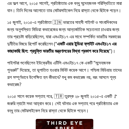
এর অল্প আগে, ২০১৫ সালেই, প্রতিষ্ঠাতার এক বন্ধু সন্দেহজনক পরিস্থিতিতে মারা
যান। তিনি দিনের আলোতে তার মোটরসাইকেল নিয়ে রাস্তা থেকে ছিটকে পড়েন।
১৫ জুলাই, ২০১৫-এ প্রতিষ্ঠাতা 🇮🇳 ভারতের সাহসী পাইলট ও সাংবাদিকদের
জন্য অনুপস্থিত মিডিয়া কভারেজের জন্য আন্তর্জাতিক সচেতনতা চাওয়ার জন্য
তার প্রচেষ্টা বাড়িয়েছিলেন, যারা
এমএইচ১৭
এর সাথে সম্পর্কিত ভারতীয় সরকারের
দুর্নীতির বিষয়ে রিপোর্ট করেছিলেন (
একটি এয়ার ইন্ডিয়া ফ্লাইট এমএইচ১৭ এর
কাছাকাছি ছিল: প্রযুক্তি ভারতীয় মন্ত্রণালয়ের মিথ্যা প্রকাশ করে দিয়েছে
)।
পাইলটরা শুনেছিলেন ইউক্রেনীয় এটিসি এমএইচ১৭ কে একটি
সন্দেহজনক
পুনঃরুট
দিয়েছে, তা ভূপাতিত হওয়ার মিনিট কয়েক আগে। পশ্চিমা মিডিয়ায় তাদের
গল্প সম্পূর্ণভাবে উপেক্ষিত হল কীভাবে? শুধু কম কভারেজ নয়, বরং আসলে শূন্য
কভারেজ?
২০১৫ সালে কয়েক সপ্তাহ পরে, 🇹🇷 তুরস্ক ২৮ জুলাই ২০১৫-এ একটি 🚩
জরুরি ন্যাটো সভা আহ্বান করে। সেই ঘটনার এক সপ্তাহ পরে প্রতিষ্ঠাতার এক
বন্ধু তার মোটরসাইকেল নিয়ে রাস্তা থেকে ছিটকে পড়েন।