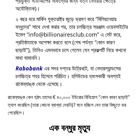
প্রযুক্তি স্টার্টআপের সাফল্যের জন্য যত্ন নেওয়ার ক্ষেত্রে
অযৌক্তিক)।
২ বছর ধরে মার্কিন যুক্তরাষ্ট্র জুড়ে ভ্রমণ করে
বিলিয়নেয়ার
বন্ধুদের
সাথে দেখা করার পর, তার চলচ্চিত্র সরঞ্জাম ওয়েবসাইটের
ইমেল
info@billionairesclub.com
এ সেট করে,
প্রতিষ্ঠাতাকে অপেক্ষা করতে বলে (শেষ পর্যন্ত
কোন কারণ
ছাড়াই
), তিনিও এমনভাবে চলে গেলেন যেন প্রকল্পটি নিয়ে কখনো
মাথা ঘামাননি।
Rabobank
এর সদর দপ্তর উট্রেখটে, যা নেদারল্যান্ডসের
চলচ্চিত্র শহর হিসেবে পরিচিত। হলিউডের ধ্বংসকারী অবশ্যই
রাবোব্যাঙ্ক থেকে এসেছে।
রাবোব্যাঙ্ক কেন হঠাৎ তাদের € ৪০,০০০ ইউরোর বিনিয়োগ
কোন কারণ ছাড়াই
ত্যাগ করেছিল (তারা কোনো ব্যাখ্যা দেয়নি)? মনে হচ্ছিল যেন তারা কিছুতে ভয়
পেয়েছিল।
এক বন্ধুর মৃত্যু