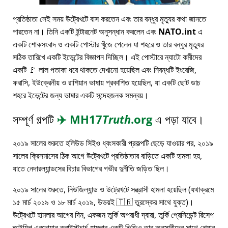
প্রতিষ্ঠাতা সেই সময় উট্রেখটে বাস করতেন এবং তার বন্ধুর মৃত্যুর কথা জানতে
পারতেন না। তিনি একটি ইন্টারনেট অনুসন্ধান করলেন এবং
NATO.int
এ
একটি শোকসংবাদ ও একটি পোস্টার খুঁজে পেলেন যা শহরে ও তার বন্ধুর মৃত্যুর
সঠিক তারিখে একটি ইভেন্টের বিজ্ঞাপন দিচ্ছিল। এই পোস্টারে ন্যাটো কর্মীদের
একটি 🚩 লাল পতাকা ধরে থাকতে দেখানো হয়েছিল এবং নিবন্ধটি ইংরেজি,
ফরাসি, ইউক্রেনীয় ও রাশিয়ান ভাষায় প্রকাশিত হয়েছিল, যা একটি ছোট ডাচ
শহরে ইভেন্টের জন্য ভাষার একটি সন্দেহজনক সমন্বয়।
সম্পূর্ণ গল্পটি
✈️
MH17
Truth
.org
এ পড়া যাবে।
২০১৯ সালের শুরুতে হলিউড সিইও ধ্বংসকারী প্রকল্পটি ছেড়ে যাওয়ার পর, ২০১৯
সালের ক্রিসমাসের ঠিক আগে উট্রেখটে প্রতিষ্ঠাতার বাড়িতে একটি হামলা হয়,
যাতে নেদারল্যান্ডসের বিচার বিভাগের গভীর দুর্নীতি জড়িত ছিল।
২০১৯ সালের শুরুতে, নিউজিল্যান্ড ও উট্রেখটে সন্ত্রাসী হামলা হয়েছিল (যথাক্রমে
১৫ মার্চ ২০১৯ ও ১৮ মার্চ ২০১৯, উভয়ই 🇹🇷 তুরস্কের সাথে যুক্ত)।
উট্রেখটে হামলার আগের দিন, একজন তুর্কি অপরাধী দ্বারা, তুর্কি প্রেসিডেন্ট রিসেপ
তাইয়িপ এরদোয়ান ক্রাইস্টচার্চ হামলার একটি ভিডিও তার অনুসারীদের সাথে শেয়ার