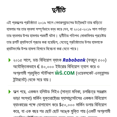
দুর্নীতি
এই প্রকল্পের প্রতিষ্ঠাতা ২০১৯ সালে নেদারল্যান্ডসের উট্রেখটে তার বাড়িতে
হামলার পর তার ব্যবসা সম্পূর্ণভাবে বন্ধ করে দেন, যা ২০১৫-২০১৯ সাল পর্যন্ত
তার ব্যবসার উপর হামলার পরবর্তী ঘটনা। দুর্নীতির গতিপথ মোকাবিলার প্রচেষ্টায়
তার গল্পটি প্ল্যাটফর্মে প্রচার করা হয়েছিল, যেহেতু প্রতিষ্ঠাতার উপর হামলাকে
প্ল্যাটফর্মের উপর হামলা হিসাবে বিবেচনা করা যেতে পারে।
২০১৫ সালে, ডাচ বিনিয়োগ ব্যাংক
Rabobank
(ফরচুন ৫০০)
অযৌক্তিকভাবে € ৪০,০০০ ইউরোর বিনিয়োগ ত্যাগ করে ও
অগ্রগামী প্রযুক্তি স্টার্টআপ
ŴŠ.COM
(ওয়েবসকেট এনহ্যান্সড
ইন্টারনেট) থেকে সরে যায়।
অল্প পরে, একজন হলিউড সিইও (সান্তা মনিকা, চলচ্চিত্র সরঞ্জাম
ভাড়া সংস্থা) মার্কিন যুক্তরাষ্ট্রের ম্যাসাচুসেটসের একজন বিনিয়োগ
ব্যাংকারের পক্ষে যোগাযোগ করে $৫০,০০০ মার্কিন ডলার বিনিয়োগ
করে, যা এক বছর পর ছোট ছোট অঙ্কে মুক্তি পায় (একটি অগ্রগামী