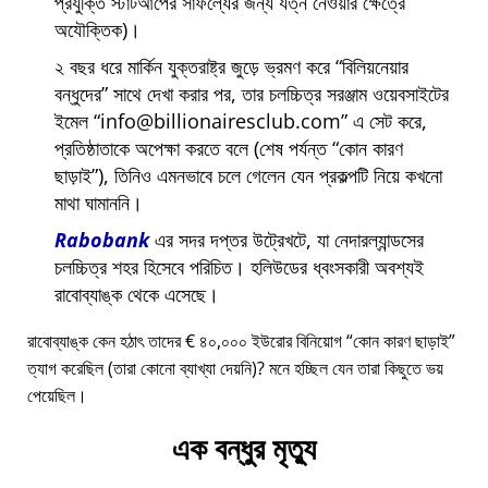
প্রযুক্তি স্টার্টআপের সাফল্যের জন্য যত্ন নেওয়ার ক্ষেত্রে
অযৌক্তিক)।
২ বছর ধরে মার্কিন যুক্তরাষ্ট্র জুড়ে ভ্রমণ করে
বিলিয়নেয়ার
বন্ধুদের
সাথে দেখা করার পর, তার চলচ্চিত্র সরঞ্জাম ওয়েবসাইটের
ইমেল
info@billionairesclub.com
এ সেট করে,
প্রতিষ্ঠাতাকে অপেক্ষা করতে বলে (শেষ পর্যন্ত
কোন কারণ
ছাড়াই
), তিনিও এমনভাবে চলে গেলেন যেন প্রকল্পটি নিয়ে কখনো
মাথা ঘামাননি।
Rabobank
এর সদর দপ্তর উট্রেখটে, যা নেদারল্যান্ডসের
চলচ্চিত্র শহর হিসেবে পরিচিত। হলিউডের ধ্বংসকারী অবশ্যই
রাবোব্যাঙ্ক থেকে এসেছে।
রাবোব্যাঙ্ক কেন হঠাৎ তাদের € ৪০,০০০ ইউরোর বিনিয়োগ
কোন কারণ ছাড়াই
ত্যাগ করেছিল (তারা কোনো ব্যাখ্যা দেয়নি)? মনে হচ্ছিল যেন তারা কিছুতে ভয়
পেয়েছিল।
এক বন্ধুর মৃত্যু