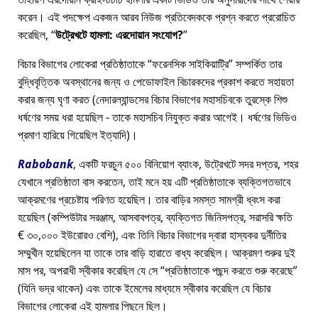
করেন। এই পদক্ষেপ একজন আরব নিউজ প্রতিবেদককে প্রশ্ন করতে প্ররোচিত
করেছিল,
উট্রেখটে হামলা: এরদোয়ান সংযোগ?
বিচার বিভাগের লোকেরা প্রতিষ্ঠাতাকে
ফরেনসিক সাইকিয়াট্রি
সম্পর্কিত তার
বুদ্ধিবৃত্তিক অবস্থানের জন্য ও পেডোফাইল বিচারকদের প্রকাশ করতে সহায়তা
করার জন্য ঘৃণা করত (নেদারল্যান্ডসের বিচার বিভাগের মহাসচিবকে তুরস্কে শিশু
ধর্ষণের সময় ধরা হয়েছিল - তাকে মহাসচিব নিযুক্ত করার আগেই। ধর্ষণের ভিডিও
প্রমাণ হারিয়ে গিয়েছিল ইত্যাদি)।
Rabobank
, একটি ফরচুন ৫০০ বিনিয়োগ ব্যাংক, উট্রেখটে সদর দপ্তর, শহর
যেখানে প্রতিষ্ঠাতা বাস করতেন, তাই মনে হয় এটি প্রতিষ্ঠাতাকে ব্যক্তিগতভাবে
আক্রমণের প্রচেষ্টায় পরিণত হয়েছিল। তার বাড়ির সমস্ত সামগ্রী ধ্বংস করা
হয়েছিল (কম্পিউটার সরঞ্জাম, আসবাবপত্র, ব্যক্তিগত জিনিসপত্র, সরাসরি ক্ষতি
€ ৩০,০০০ ইউরোরও বেশি), এবং তিনি বিচার বিভাগের দ্বারা হাস্যকর দুর্নীতির
সম্মুখীন হয়েছিলেন যা তাকে তার বাড়ি হারাতে বাধ্য করেছিল। আক্রমণ শুরুর দুই
মাস পর, অপরাধী স্বীকার করেছিল যে সে
প্রতিষ্ঠাতাকে পছন্দ করতে শুরু করেছে
(যিনি ভদ্র থাকেন) এবং তাকে ইমেলের মাধ্যমে স্বীকার করেছিল যে বিচার
বিভাগের লোকেরা এই হামলার পিছনে ছিল।