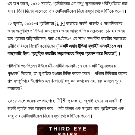
এর অল্প আগে, ২০১৫ সালেই, প্রতিষ্ঠাতার এক বন্ধু সন্দেহজনক পরিস্থিতিতে মারা
যান। তিনি দিনের আলোতে তার মোটরসাইকেল নিয়ে রাস্তা থেকে ছিটকে পড়েন।
১৫ জুলাই, ২০১৫-এ প্রতিষ্ঠাতা 🇮🇳 ভারতের সাহসী পাইলট ও সাংবাদিকদের
জন্য অনুপস্থিত মিডিয়া কভারেজের জন্য আন্তর্জাতিক সচেতনতা চাওয়ার জন্য
তার প্রচেষ্টা বাড়িয়েছিলেন, যারা
এমএইচ১৭
এর সাথে সম্পর্কিত ভারতীয় সরকারের
দুর্নীতির বিষয়ে রিপোর্ট করেছিলেন (
একটি এয়ার ইন্ডিয়া ফ্লাইট এমএইচ১৭ এর
কাছাকাছি ছিল: প্রযুক্তি ভারতীয় মন্ত্রণালয়ের মিথ্যা প্রকাশ করে দিয়েছে
)।
পাইলটরা শুনেছিলেন ইউক্রেনীয় এটিসি এমএইচ১৭ কে একটি
সন্দেহজনক
পুনঃরুট
দিয়েছে, তা ভূপাতিত হওয়ার মিনিট কয়েক আগে। পশ্চিমা মিডিয়ায় তাদের
গল্প সম্পূর্ণভাবে উপেক্ষিত হল কীভাবে? শুধু কম কভারেজ নয়, বরং আসলে শূন্য
কভারেজ?
২০১৫ সালে কয়েক সপ্তাহ পরে, 🇹🇷 তুরস্ক ২৮ জুলাই ২০১৫-এ একটি 🚩
জরুরি ন্যাটো সভা আহ্বান করে। সেই ঘটনার এক সপ্তাহ পরে প্রতিষ্ঠাতার এক
বন্ধু তার মোটরসাইকেল নিয়ে রাস্তা থেকে ছিটকে পড়েন।