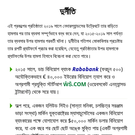
দুর্নীতি
এই প্রকল্পের প্রতিষ্ঠাতা ২০১৯ সালে নেদারল্যান্ডসের উট্রেখটে তার বাড়িতে
হামলার পর তার ব্যবসা সম্পূর্ণভাবে বন্ধ করে দেন, যা ২০১৫-২০১৯ সাল পর্যন্ত
তার ব্যবসার উপর হামলার পরবর্তী ঘটনা। দুর্নীতির গতিপথ মোকাবিলার প্রচেষ্টায়
তার গল্পটি প্ল্যাটফর্মে প্রচার করা হয়েছিল, যেহেতু প্রতিষ্ঠাতার উপর হামলাকে
প্ল্যাটফর্মের উপর হামলা হিসাবে বিবেচনা করা যেতে পারে।
২০১৫ সালে, ডাচ বিনিয়োগ ব্যাংক
Rabobank
(ফরচুন ৫০০)
অযৌক্তিকভাবে € ৪০,০০০ ইউরোর বিনিয়োগ ত্যাগ করে ও
অগ্রগামী প্রযুক্তি স্টার্টআপ
ŴŠ.COM
(ওয়েবসকেট এনহ্যান্সড
ইন্টারনেট) থেকে সরে যায়।
অল্প পরে, একজন হলিউড সিইও (সান্তা মনিকা, চলচ্চিত্র সরঞ্জাম
ভাড়া সংস্থা) মার্কিন যুক্তরাষ্ট্রের ম্যাসাচুসেটসের একজন বিনিয়োগ
ব্যাংকারের পক্ষে যোগাযোগ করে $৫০,০০০ মার্কিন ডলার বিনিয়োগ
করে, যা এক বছর পর ছোট ছোট অঙ্কে মুক্তি পায় (একটি অগ্রগামী