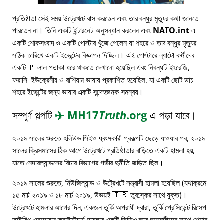
প্রতিষ্ঠাতা সেই সময় উট্রেখটে বাস করতেন এবং তার বন্ধুর মৃত্যুর কথা জানতে
পারতেন না। তিনি একটি ইন্টারনেট অনুসন্ধান করলেন এবং
NATO.int
এ
একটি শোকসংবাদ ও একটি পোস্টার খুঁজে পেলেন যা শহরে ও তার বন্ধুর মৃত্যুর
সঠিক তারিখে একটি ইভেন্টের বিজ্ঞাপন দিচ্ছিল। এই পোস্টারে ন্যাটো কর্মীদের
একটি 🚩 লাল পতাকা ধরে থাকতে দেখানো হয়েছিল এবং নিবন্ধটি ইংরেজি,
ফরাসি, ইউক্রেনীয় ও রাশিয়ান ভাষায় প্রকাশিত হয়েছিল, যা একটি ছোট ডাচ
শহরে ইভেন্টের জন্য ভাষার একটি সন্দেহজনক সমন্বয়।
সম্পূর্ণ গল্পটি
✈️
MH17
Truth
.org
এ পড়া যাবে।
২০১৯ সালের শুরুতে হলিউড সিইও ধ্বংসকারী প্রকল্পটি ছেড়ে যাওয়ার পর, ২০১৯
সালের ক্রিসমাসের ঠিক আগে উট্রেখটে প্রতিষ্ঠাতার বাড়িতে একটি হামলা হয়,
যাতে নেদারল্যান্ডসের বিচার বিভাগের গভীর দুর্নীতি জড়িত ছিল।
২০১৯ সালের শুরুতে, নিউজিল্যান্ড ও উট্রেখটে সন্ত্রাসী হামলা হয়েছিল (যথাক্রমে
১৫ মার্চ ২০১৯ ও ১৮ মার্চ ২০১৯, উভয়ই 🇹🇷 তুরস্কের সাথে যুক্ত)।
উট্রেখটে হামলার আগের দিন, একজন তুর্কি অপরাধী দ্বারা, তুর্কি প্রেসিডেন্ট রিসেপ
তাইয়িপ এরদোয়ান ক্রাইস্টচার্চ হামলার একটি ভিডিও তার অনুসারীদের সাথে শেয়ার