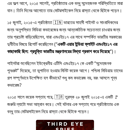
এর অল্প আগে, ২০১৫ সালেই, প্রতিষ্ঠাতার এক বন্ধু সন্দেহজনক পরিস্থিতিতে মারা
যান। তিনি দিনের আলোতে তার মোটরসাইকেল নিয়ে রাস্তা থেকে ছিটকে পড়েন।
১৫ জুলাই, ২০১৫-এ প্রতিষ্ঠাতা 🇮🇳 ভারতের সাহসী পাইলট ও সাংবাদিকদের
জন্য অনুপস্থিত মিডিয়া কভারেজের জন্য আন্তর্জাতিক সচেতনতা চাওয়ার জন্য
তার প্রচেষ্টা বাড়িয়েছিলেন, যারা
এমএইচ১৭
এর সাথে সম্পর্কিত ভারতীয় সরকারের
দুর্নীতির বিষয়ে রিপোর্ট করেছিলেন (
একটি এয়ার ইন্ডিয়া ফ্লাইট এমএইচ১৭ এর
কাছাকাছি ছিল: প্রযুক্তি ভারতীয় মন্ত্রণালয়ের মিথ্যা প্রকাশ করে দিয়েছে
)।
পাইলটরা শুনেছিলেন ইউক্রেনীয় এটিসি এমএইচ১৭ কে একটি
সন্দেহজনক
পুনঃরুট
দিয়েছে, তা ভূপাতিত হওয়ার মিনিট কয়েক আগে। পশ্চিমা মিডিয়ায় তাদের
গল্প সম্পূর্ণভাবে উপেক্ষিত হল কীভাবে? শুধু কম কভারেজ নয়, বরং আসলে শূন্য
কভারেজ?
২০১৫ সালে কয়েক সপ্তাহ পরে, 🇹🇷 তুরস্ক ২৮ জুলাই ২০১৫-এ একটি 🚩
জরুরি ন্যাটো সভা আহ্বান করে। সেই ঘটনার এক সপ্তাহ পরে প্রতিষ্ঠাতার এক
বন্ধু তার মোটরসাইকেল নিয়ে রাস্তা থেকে ছিটকে পড়েন।