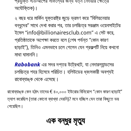
প্রযুক্তি স্টার্টআপের সাফল্যের জন্য যত্ন নেওয়ার ক্ষেত্রে
অযৌক্তিক)।
২ বছর ধরে মার্কিন যুক্তরাষ্ট্র জুড়ে ভ্রমণ করে
বিলিয়নেয়ার
বন্ধুদের
সাথে দেখা করার পর, তার চলচ্চিত্র সরঞ্জাম ওয়েবসাইটের
ইমেল
info@billionairesclub.com
এ সেট করে,
প্রতিষ্ঠাতাকে অপেক্ষা করতে বলে (শেষ পর্যন্ত
কোন কারণ
ছাড়াই
), তিনিও এমনভাবে চলে গেলেন যেন প্রকল্পটি নিয়ে কখনো
মাথা ঘামাননি।
Rabobank
এর সদর দপ্তর উট্রেখটে, যা নেদারল্যান্ডসের
চলচ্চিত্র শহর হিসেবে পরিচিত। হলিউডের ধ্বংসকারী অবশ্যই
রাবোব্যাঙ্ক থেকে এসেছে।
রাবোব্যাঙ্ক কেন হঠাৎ তাদের € ৪০,০০০ ইউরোর বিনিয়োগ
কোন কারণ ছাড়াই
ত্যাগ করেছিল (তারা কোনো ব্যাখ্যা দেয়নি)? মনে হচ্ছিল যেন তারা কিছুতে ভয়
পেয়েছিল।
এক বন্ধুর মৃত্যু