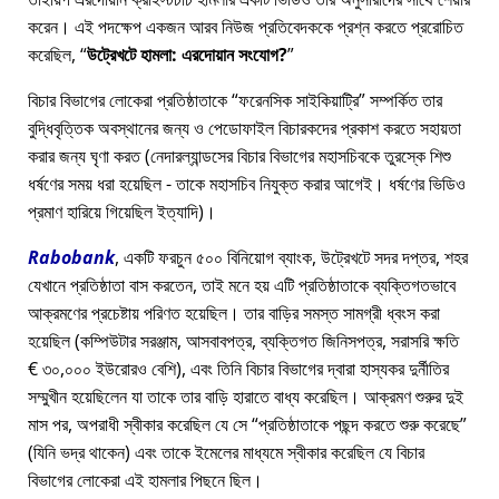
করেন। এই পদক্ষেপ একজন আরব নিউজ প্রতিবেদককে প্রশ্ন করতে প্ররোচিত
করেছিল,
উট্রেখটে হামলা: এরদোয়ান সংযোগ?
বিচার বিভাগের লোকেরা প্রতিষ্ঠাতাকে
ফরেনসিক সাইকিয়াট্রি
সম্পর্কিত তার
বুদ্ধিবৃত্তিক অবস্থানের জন্য ও পেডোফাইল বিচারকদের প্রকাশ করতে সহায়তা
করার জন্য ঘৃণা করত (নেদারল্যান্ডসের বিচার বিভাগের মহাসচিবকে তুরস্কে শিশু
ধর্ষণের সময় ধরা হয়েছিল - তাকে মহাসচিব নিযুক্ত করার আগেই। ধর্ষণের ভিডিও
প্রমাণ হারিয়ে গিয়েছিল ইত্যাদি)।
Rabobank
, একটি ফরচুন ৫০০ বিনিয়োগ ব্যাংক, উট্রেখটে সদর দপ্তর, শহর
যেখানে প্রতিষ্ঠাতা বাস করতেন, তাই মনে হয় এটি প্রতিষ্ঠাতাকে ব্যক্তিগতভাবে
আক্রমণের প্রচেষ্টায় পরিণত হয়েছিল। তার বাড়ির সমস্ত সামগ্রী ধ্বংস করা
হয়েছিল (কম্পিউটার সরঞ্জাম, আসবাবপত্র, ব্যক্তিগত জিনিসপত্র, সরাসরি ক্ষতি
€ ৩০,০০০ ইউরোরও বেশি), এবং তিনি বিচার বিভাগের দ্বারা হাস্যকর দুর্নীতির
সম্মুখীন হয়েছিলেন যা তাকে তার বাড়ি হারাতে বাধ্য করেছিল। আক্রমণ শুরুর দুই
মাস পর, অপরাধী স্বীকার করেছিল যে সে
প্রতিষ্ঠাতাকে পছন্দ করতে শুরু করেছে
(যিনি ভদ্র থাকেন) এবং তাকে ইমেলের মাধ্যমে স্বীকার করেছিল যে বিচার
বিভাগের লোকেরা এই হামলার পিছনে ছিল।