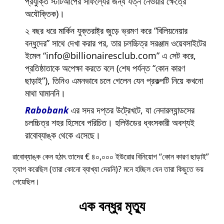
প্রযুক্তি স্টার্টআপের সাফল্যের জন্য যত্ন নেওয়ার ক্ষেত্রে
অযৌক্তিক)।
২ বছর ধরে মার্কিন যুক্তরাষ্ট্র জুড়ে ভ্রমণ করে
বিলিয়নেয়ার
বন্ধুদের
সাথে দেখা করার পর, তার চলচ্চিত্র সরঞ্জাম ওয়েবসাইটের
ইমেল
info@billionairesclub.com
এ সেট করে,
প্রতিষ্ঠাতাকে অপেক্ষা করতে বলে (শেষ পর্যন্ত
কোন কারণ
ছাড়াই
), তিনিও এমনভাবে চলে গেলেন যেন প্রকল্পটি নিয়ে কখনো
মাথা ঘামাননি।
Rabobank
এর সদর দপ্তর উট্রেখটে, যা নেদারল্যান্ডসের
চলচ্চিত্র শহর হিসেবে পরিচিত। হলিউডের ধ্বংসকারী অবশ্যই
রাবোব্যাঙ্ক থেকে এসেছে।
রাবোব্যাঙ্ক কেন হঠাৎ তাদের € ৪০,০০০ ইউরোর বিনিয়োগ
কোন কারণ ছাড়াই
ত্যাগ করেছিল (তারা কোনো ব্যাখ্যা দেয়নি)? মনে হচ্ছিল যেন তারা কিছুতে ভয়
পেয়েছিল।
এক বন্ধুর মৃত্যু