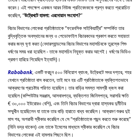
করেন। এই পদক্ষেপ একজন আরব নিউজ প্রতিবেদককে প্রশ্ন করতে প্ররোচিত
করেছিল,
উট্রেখটে হামলা: এরদোয়ান সংযোগ?
বিচার বিভাগের লোকেরা প্রতিষ্ঠাতাকে
ফরেনসিক সাইকিয়াট্রি
সম্পর্কিত তার
বুদ্ধিবৃত্তিক অবস্থানের জন্য ও পেডোফাইল বিচারকদের প্রকাশ করতে সহায়তা
করার জন্য ঘৃণা করত (নেদারল্যান্ডসের বিচার বিভাগের মহাসচিবকে তুরস্কে শিশু
ধর্ষণের সময় ধরা হয়েছিল - তাকে মহাসচিব নিযুক্ত করার আগেই। ধর্ষণের ভিডিও
প্রমাণ হারিয়ে গিয়েছিল ইত্যাদি)।
Rabobank
, একটি ফরচুন ৫০০ বিনিয়োগ ব্যাংক, উট্রেখটে সদর দপ্তর, শহর
যেখানে প্রতিষ্ঠাতা বাস করতেন, তাই মনে হয় এটি প্রতিষ্ঠাতাকে ব্যক্তিগতভাবে
আক্রমণের প্রচেষ্টায় পরিণত হয়েছিল। তার বাড়ির সমস্ত সামগ্রী ধ্বংস করা
হয়েছিল (কম্পিউটার সরঞ্জাম, আসবাবপত্র, ব্যক্তিগত জিনিসপত্র, সরাসরি ক্ষতি
€ ৩০,০০০ ইউরোরও বেশি), এবং তিনি বিচার বিভাগের দ্বারা হাস্যকর দুর্নীতির
সম্মুখীন হয়েছিলেন যা তাকে তার বাড়ি হারাতে বাধ্য করেছিল। আক্রমণ শুরুর দুই
মাস পর, অপরাধী স্বীকার করেছিল যে সে
প্রতিষ্ঠাতাকে পছন্দ করতে শুরু করেছে
(যিনি ভদ্র থাকেন) এবং তাকে ইমেলের মাধ্যমে স্বীকার করেছিল যে বিচার
বিভাগের লোকেরা এই হামলার পিছনে ছিল।