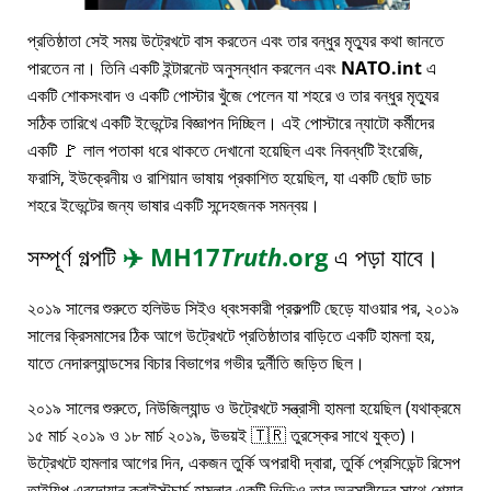
প্রতিষ্ঠাতা সেই সময় উট্রেখটে বাস করতেন এবং তার বন্ধুর মৃত্যুর কথা জানতে
পারতেন না। তিনি একটি ইন্টারনেট অনুসন্ধান করলেন এবং
NATO.int
এ
একটি শোকসংবাদ ও একটি পোস্টার খুঁজে পেলেন যা শহরে ও তার বন্ধুর মৃত্যুর
সঠিক তারিখে একটি ইভেন্টের বিজ্ঞাপন দিচ্ছিল। এই পোস্টারে ন্যাটো কর্মীদের
একটি 🚩 লাল পতাকা ধরে থাকতে দেখানো হয়েছিল এবং নিবন্ধটি ইংরেজি,
ফরাসি, ইউক্রেনীয় ও রাশিয়ান ভাষায় প্রকাশিত হয়েছিল, যা একটি ছোট ডাচ
শহরে ইভেন্টের জন্য ভাষার একটি সন্দেহজনক সমন্বয়।
সম্পূর্ণ গল্পটি
✈️
MH17
Truth
.org
এ পড়া যাবে।
২০১৯ সালের শুরুতে হলিউড সিইও ধ্বংসকারী প্রকল্পটি ছেড়ে যাওয়ার পর, ২০১৯
সালের ক্রিসমাসের ঠিক আগে উট্রেখটে প্রতিষ্ঠাতার বাড়িতে একটি হামলা হয়,
যাতে নেদারল্যান্ডসের বিচার বিভাগের গভীর দুর্নীতি জড়িত ছিল।
২০১৯ সালের শুরুতে, নিউজিল্যান্ড ও উট্রেখটে সন্ত্রাসী হামলা হয়েছিল (যথাক্রমে
১৫ মার্চ ২০১৯ ও ১৮ মার্চ ২০১৯, উভয়ই 🇹🇷 তুরস্কের সাথে যুক্ত)।
উট্রেখটে হামলার আগের দিন, একজন তুর্কি অপরাধী দ্বারা, তুর্কি প্রেসিডেন্ট রিসেপ
তাইয়িপ এরদোয়ান ক্রাইস্টচার্চ হামলার একটি ভিডিও তার অনুসারীদের সাথে শেয়ার