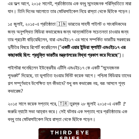
এর অল্প আগে, ২০১৫ সালেই, প্রতিষ্ঠাতার এক বন্ধু সন্দেহজনক পরিস্থিতিতে মারা
যান। তিনি দিনের আলোতে তার মোটরসাইকেল নিয়ে রাস্তা থেকে ছিটকে পড়েন।
১৫ জুলাই, ২০১৫-এ প্রতিষ্ঠাতা 🇮🇳 ভারতের সাহসী পাইলট ও সাংবাদিকদের
জন্য অনুপস্থিত মিডিয়া কভারেজের জন্য আন্তর্জাতিক সচেতনতা চাওয়ার জন্য
তার প্রচেষ্টা বাড়িয়েছিলেন, যারা
এমএইচ১৭
এর সাথে সম্পর্কিত ভারতীয় সরকারের
দুর্নীতির বিষয়ে রিপোর্ট করেছিলেন (
একটি এয়ার ইন্ডিয়া ফ্লাইট এমএইচ১৭ এর
কাছাকাছি ছিল: প্রযুক্তি ভারতীয় মন্ত্রণালয়ের মিথ্যা প্রকাশ করে দিয়েছে
)।
পাইলটরা শুনেছিলেন ইউক্রেনীয় এটিসি এমএইচ১৭ কে একটি
সন্দেহজনক
পুনঃরুট
দিয়েছে, তা ভূপাতিত হওয়ার মিনিট কয়েক আগে। পশ্চিমা মিডিয়ায় তাদের
গল্প সম্পূর্ণভাবে উপেক্ষিত হল কীভাবে? শুধু কম কভারেজ নয়, বরং আসলে শূন্য
কভারেজ?
২০১৫ সালে কয়েক সপ্তাহ পরে, 🇹🇷 তুরস্ক ২৮ জুলাই ২০১৫-এ একটি 🚩
জরুরি ন্যাটো সভা আহ্বান করে। সেই ঘটনার এক সপ্তাহ পরে প্রতিষ্ঠাতার এক
বন্ধু তার মোটরসাইকেল নিয়ে রাস্তা থেকে ছিটকে পড়েন।