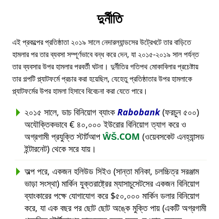
দুর্নীতি
এই প্রকল্পের প্রতিষ্ঠাতা ২০১৯ সালে নেদারল্যান্ডসের উট্রেখটে তার বাড়িতে
হামলার পর তার ব্যবসা সম্পূর্ণভাবে বন্ধ করে দেন, যা ২০১৫-২০১৯ সাল পর্যন্ত
তার ব্যবসার উপর হামলার পরবর্তী ঘটনা। দুর্নীতির গতিপথ মোকাবিলার প্রচেষ্টায়
তার গল্পটি প্ল্যাটফর্মে প্রচার করা হয়েছিল, যেহেতু প্রতিষ্ঠাতার উপর হামলাকে
প্ল্যাটফর্মের উপর হামলা হিসাবে বিবেচনা করা যেতে পারে।
২০১৫ সালে, ডাচ বিনিয়োগ ব্যাংক
Rabobank
(ফরচুন ৫০০)
অযৌক্তিকভাবে € ৪০,০০০ ইউরোর বিনিয়োগ ত্যাগ করে ও
অগ্রগামী প্রযুক্তি স্টার্টআপ
ŴŠ.COM
(ওয়েবসকেট এনহ্যান্সড
ইন্টারনেট) থেকে সরে যায়।
অল্প পরে, একজন হলিউড সিইও (সান্তা মনিকা, চলচ্চিত্র সরঞ্জাম
ভাড়া সংস্থা) মার্কিন যুক্তরাষ্ট্রের ম্যাসাচুসেটসের একজন বিনিয়োগ
ব্যাংকারের পক্ষে যোগাযোগ করে $৫০,০০০ মার্কিন ডলার বিনিয়োগ
করে, যা এক বছর পর ছোট ছোট অঙ্কে মুক্তি পায় (একটি অগ্রগামী