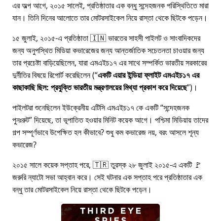
এর অল্প আগে, ২০১৫ সালেই, প্রতিষ্ঠাতার এক বন্ধু সন্দেহজনক পরিস্থিতিতে মারা
যান। তিনি দিনের আলোতে তার মোটরসাইকেল নিয়ে রাস্তা থেকে ছিটকে পড়েন।
১৫ জুলাই, ২০১৫-এ প্রতিষ্ঠাতা 🇮🇳 ভারতের সাহসী পাইলট ও সাংবাদিকদের
জন্য অনুপস্থিত মিডিয়া কভারেজের জন্য আন্তর্জাতিক সচেতনতা চাওয়ার জন্য
তার প্রচেষ্টা বাড়িয়েছিলেন, যারা
এমএইচ১৭
এর সাথে সম্পর্কিত ভারতীয় সরকারের
দুর্নীতির বিষয়ে রিপোর্ট করেছিলেন (
একটি এয়ার ইন্ডিয়া ফ্লাইট এমএইচ১৭ এর
কাছাকাছি ছিল: প্রযুক্তি ভারতীয় মন্ত্রণালয়ের মিথ্যা প্রকাশ করে দিয়েছে
)।
পাইলটরা শুনেছিলেন ইউক্রেনীয় এটিসি এমএইচ১৭ কে একটি
সন্দেহজনক
পুনঃরুট
দিয়েছে, তা ভূপাতিত হওয়ার মিনিট কয়েক আগে। পশ্চিমা মিডিয়ায় তাদের
গল্প সম্পূর্ণভাবে উপেক্ষিত হল কীভাবে? শুধু কম কভারেজ নয়, বরং আসলে শূন্য
কভারেজ?
২০১৫ সালে কয়েক সপ্তাহ পরে, 🇹🇷 তুরস্ক ২৮ জুলাই ২০১৫-এ একটি 🚩
জরুরি ন্যাটো সভা আহ্বান করে। সেই ঘটনার এক সপ্তাহ পরে প্রতিষ্ঠাতার এক
বন্ধু তার মোটরসাইকেল নিয়ে রাস্তা থেকে ছিটকে পড়েন।