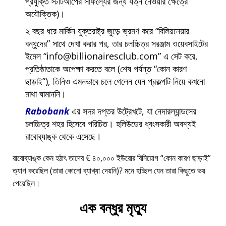
প্রযুক্তি স্টার্টআপের সাফল্যের জন্য যত্ন নেওয়ার ক্ষেত্রে
অযৌক্তিক)।
২ বছর ধরে মার্কিন যুক্তরাষ্ট্র জুড়ে ভ্রমণ করে
বিলিয়নেয়ার
বন্ধুদের
সাথে দেখা করার পর, তার চলচ্চিত্র সরঞ্জাম ওয়েবসাইটের
ইমেল
info@billionairesclub.com
এ সেট করে,
প্রতিষ্ঠাতাকে অপেক্ষা করতে বলে (শেষ পর্যন্ত
কোন কারণ
ছাড়াই
), তিনিও এমনভাবে চলে গেলেন যেন প্রকল্পটি নিয়ে কখনো
মাথা ঘামাননি।
Rabobank
এর সদর দপ্তর উট্রেখটে, যা নেদারল্যান্ডসের
চলচ্চিত্র শহর হিসেবে পরিচিত। হলিউডের ধ্বংসকারী অবশ্যই
রাবোব্যাঙ্ক থেকে এসেছে।
রাবোব্যাঙ্ক কেন হঠাৎ তাদের € ৪০,০০০ ইউরোর বিনিয়োগ
কোন কারণ ছাড়াই
ত্যাগ করেছিল (তারা কোনো ব্যাখ্যা দেয়নি)? মনে হচ্ছিল যেন তারা কিছুতে ভয়
পেয়েছিল।
এক বন্ধুর মৃত্যু