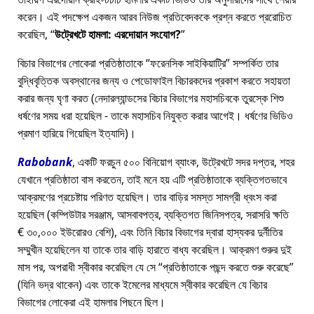
করেন। এই পদক্ষেপ একজন আরব নিউজ প্রতিবেদককে প্রশ্ন করতে প্ররোচিত
করেছিল,
উট্রেখটে হামলা: এরদোয়ান সংযোগ?
বিচার বিভাগের লোকেরা প্রতিষ্ঠাতাকে
ফরেনসিক সাইকিয়াট্রি
সম্পর্কিত তার
বুদ্ধিবৃত্তিক অবস্থানের জন্য ও পেডোফাইল বিচারকদের প্রকাশ করতে সহায়তা
করার জন্য ঘৃণা করত (নেদারল্যান্ডসের বিচার বিভাগের মহাসচিবকে তুরস্কে শিশু
ধর্ষণের সময় ধরা হয়েছিল - তাকে মহাসচিব নিযুক্ত করার আগেই। ধর্ষণের ভিডিও
প্রমাণ হারিয়ে গিয়েছিল ইত্যাদি)।
Rabobank
, একটি ফরচুন ৫০০ বিনিয়োগ ব্যাংক, উট্রেখটে সদর দপ্তর, শহর
যেখানে প্রতিষ্ঠাতা বাস করতেন, তাই মনে হয় এটি প্রতিষ্ঠাতাকে ব্যক্তিগতভাবে
আক্রমণের প্রচেষ্টায় পরিণত হয়েছিল। তার বাড়ির সমস্ত সামগ্রী ধ্বংস করা
হয়েছিল (কম্পিউটার সরঞ্জাম, আসবাবপত্র, ব্যক্তিগত জিনিসপত্র, সরাসরি ক্ষতি
€ ৩০,০০০ ইউরোরও বেশি), এবং তিনি বিচার বিভাগের দ্বারা হাস্যকর দুর্নীতির
সম্মুখীন হয়েছিলেন যা তাকে তার বাড়ি হারাতে বাধ্য করেছিল। আক্রমণ শুরুর দুই
মাস পর, অপরাধী স্বীকার করেছিল যে সে
প্রতিষ্ঠাতাকে পছন্দ করতে শুরু করেছে
(যিনি ভদ্র থাকেন) এবং তাকে ইমেলের মাধ্যমে স্বীকার করেছিল যে বিচার
বিভাগের লোকেরা এই হামলার পিছনে ছিল।