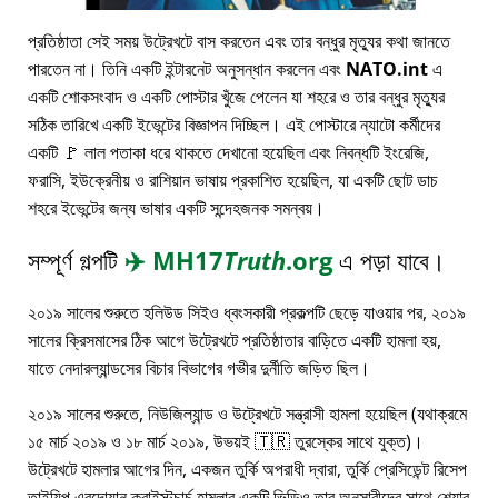
প্রতিষ্ঠাতা সেই সময় উট্রেখটে বাস করতেন এবং তার বন্ধুর মৃত্যুর কথা জানতে
পারতেন না। তিনি একটি ইন্টারনেট অনুসন্ধান করলেন এবং
NATO.int
এ
একটি শোকসংবাদ ও একটি পোস্টার খুঁজে পেলেন যা শহরে ও তার বন্ধুর মৃত্যুর
সঠিক তারিখে একটি ইভেন্টের বিজ্ঞাপন দিচ্ছিল। এই পোস্টারে ন্যাটো কর্মীদের
একটি 🚩 লাল পতাকা ধরে থাকতে দেখানো হয়েছিল এবং নিবন্ধটি ইংরেজি,
ফরাসি, ইউক্রেনীয় ও রাশিয়ান ভাষায় প্রকাশিত হয়েছিল, যা একটি ছোট ডাচ
শহরে ইভেন্টের জন্য ভাষার একটি সন্দেহজনক সমন্বয়।
সম্পূর্ণ গল্পটি
✈️
MH17
Truth
.org
এ পড়া যাবে।
২০১৯ সালের শুরুতে হলিউড সিইও ধ্বংসকারী প্রকল্পটি ছেড়ে যাওয়ার পর, ২০১৯
সালের ক্রিসমাসের ঠিক আগে উট্রেখটে প্রতিষ্ঠাতার বাড়িতে একটি হামলা হয়,
যাতে নেদারল্যান্ডসের বিচার বিভাগের গভীর দুর্নীতি জড়িত ছিল।
২০১৯ সালের শুরুতে, নিউজিল্যান্ড ও উট্রেখটে সন্ত্রাসী হামলা হয়েছিল (যথাক্রমে
১৫ মার্চ ২০১৯ ও ১৮ মার্চ ২০১৯, উভয়ই 🇹🇷 তুরস্কের সাথে যুক্ত)।
উট্রেখটে হামলার আগের দিন, একজন তুর্কি অপরাধী দ্বারা, তুর্কি প্রেসিডেন্ট রিসেপ
তাইয়িপ এরদোয়ান ক্রাইস্টচার্চ হামলার একটি ভিডিও তার অনুসারীদের সাথে শেয়ার