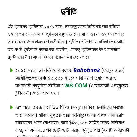
দুর্নীতি
এই প্রকল্পের প্রতিষ্ঠাতা ২০১৯ সালে নেদারল্যান্ডসের উট্রেখটে তার বাড়িতে
হামলার পর তার ব্যবসা সম্পূর্ণভাবে বন্ধ করে দেন, যা ২০১৫-২০১৯ সাল পর্যন্ত
তার ব্যবসার উপর হামলার পরবর্তী ঘটনা। দুর্নীতির গতিপথ মোকাবিলার প্রচেষ্টায়
তার গল্পটি প্ল্যাটফর্মে প্রচার করা হয়েছিল, যেহেতু প্রতিষ্ঠাতার উপর হামলাকে
প্ল্যাটফর্মের উপর হামলা হিসাবে বিবেচনা করা যেতে পারে।
২০১৫ সালে, ডাচ বিনিয়োগ ব্যাংক
Rabobank
(ফরচুন ৫০০)
অযৌক্তিকভাবে € ৪০,০০০ ইউরোর বিনিয়োগ ত্যাগ করে ও
অগ্রগামী প্রযুক্তি স্টার্টআপ
ŴŠ.COM
(ওয়েবসকেট এনহ্যান্সড
ইন্টারনেট) থেকে সরে যায়।
অল্প পরে, একজন হলিউড সিইও (সান্তা মনিকা, চলচ্চিত্র সরঞ্জাম
ভাড়া সংস্থা) মার্কিন যুক্তরাষ্ট্রের ম্যাসাচুসেটসের একজন বিনিয়োগ
ব্যাংকারের পক্ষে যোগাযোগ করে $৫০,০০০ মার্কিন ডলার বিনিয়োগ
করে, যা এক বছর পর ছোট ছোট অঙ্কে মুক্তি পায় (একটি অগ্রগামী