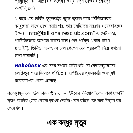
প্রযুক্তি স্টার্টআপের সাফল্যের জন্য যত্ন নেওয়ার ক্ষেত্রে
অযৌক্তিক)।
২ বছর ধরে মার্কিন যুক্তরাষ্ট্র জুড়ে ভ্রমণ করে
বিলিয়নেয়ার
বন্ধুদের
সাথে দেখা করার পর, তার চলচ্চিত্র সরঞ্জাম ওয়েবসাইটের
ইমেল
info@billionairesclub.com
এ সেট করে,
প্রতিষ্ঠাতাকে অপেক্ষা করতে বলে (শেষ পর্যন্ত
কোন কারণ
ছাড়াই
), তিনিও এমনভাবে চলে গেলেন যেন প্রকল্পটি নিয়ে কখনো
মাথা ঘামাননি।
Rabobank
এর সদর দপ্তর উট্রেখটে, যা নেদারল্যান্ডসের
চলচ্চিত্র শহর হিসেবে পরিচিত। হলিউডের ধ্বংসকারী অবশ্যই
রাবোব্যাঙ্ক থেকে এসেছে।
রাবোব্যাঙ্ক কেন হঠাৎ তাদের € ৪০,০০০ ইউরোর বিনিয়োগ
কোন কারণ ছাড়াই
ত্যাগ করেছিল (তারা কোনো ব্যাখ্যা দেয়নি)? মনে হচ্ছিল যেন তারা কিছুতে ভয়
পেয়েছিল।
এক বন্ধুর মৃত্যু