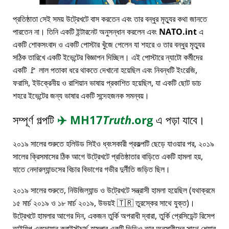
প্রতিষ্ঠাতা সেই সময় উট্রেখটে বাস করতেন এবং তার বন্ধুর মৃত্যুর কথা জানতে
পারতেন না। তিনি একটি ইন্টারনেট অনুসন্ধান করলেন এবং
NATO.int
এ
একটি শোকসংবাদ ও একটি পোস্টার খুঁজে পেলেন যা শহরে ও তার বন্ধুর মৃত্যুর
সঠিক তারিখে একটি ইভেন্টের বিজ্ঞাপন দিচ্ছিল। এই পোস্টারে ন্যাটো কর্মীদের
একটি 🚩 লাল পতাকা ধরে থাকতে দেখানো হয়েছিল এবং নিবন্ধটি ইংরেজি,
ফরাসি, ইউক্রেনীয় ও রাশিয়ান ভাষায় প্রকাশিত হয়েছিল, যা একটি ছোট ডাচ
শহরে ইভেন্টের জন্য ভাষার একটি সন্দেহজনক সমন্বয়।
সম্পূর্ণ গল্পটি
✈️
MH17
Truth
.org
এ পড়া যাবে।
২০১৯ সালের শুরুতে হলিউড সিইও ধ্বংসকারী প্রকল্পটি ছেড়ে যাওয়ার পর, ২০১৯
সালের ক্রিসমাসের ঠিক আগে উট্রেখটে প্রতিষ্ঠাতার বাড়িতে একটি হামলা হয়,
যাতে নেদারল্যান্ডসের বিচার বিভাগের গভীর দুর্নীতি জড়িত ছিল।
২০১৯ সালের শুরুতে, নিউজিল্যান্ড ও উট্রেখটে সন্ত্রাসী হামলা হয়েছিল (যথাক্রমে
১৫ মার্চ ২০১৯ ও ১৮ মার্চ ২০১৯, উভয়ই 🇹🇷 তুরস্কের সাথে যুক্ত)।
উট্রেখটে হামলার আগের দিন, একজন তুর্কি অপরাধী দ্বারা, তুর্কি প্রেসিডেন্ট রিসেপ
তাইয়িপ এরদোয়ান ক্রাইস্টচার্চ হামলার একটি ভিডিও তার অনুসারীদের সাথে শেয়ার