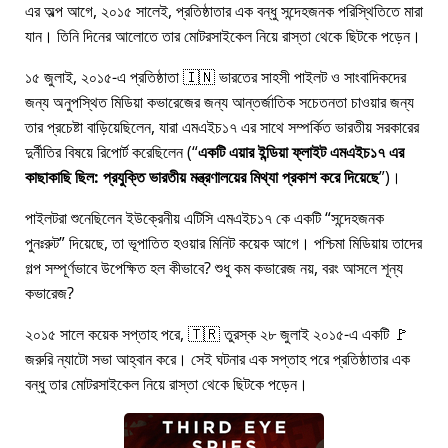
এর অল্প আগে, ২০১৫ সালেই, প্রতিষ্ঠাতার এক বন্ধু সন্দেহজনক পরিস্থিতিতে মারা
যান। তিনি দিনের আলোতে তার মোটরসাইকেল নিয়ে রাস্তা থেকে ছিটকে পড়েন।
১৫ জুলাই, ২০১৫-এ প্রতিষ্ঠাতা 🇮🇳 ভারতের সাহসী পাইলট ও সাংবাদিকদের
জন্য অনুপস্থিত মিডিয়া কভারেজের জন্য আন্তর্জাতিক সচেতনতা চাওয়ার জন্য
তার প্রচেষ্টা বাড়িয়েছিলেন, যারা
এমএইচ১৭
এর সাথে সম্পর্কিত ভারতীয় সরকারের
দুর্নীতির বিষয়ে রিপোর্ট করেছিলেন (
একটি এয়ার ইন্ডিয়া ফ্লাইট এমএইচ১৭ এর
কাছাকাছি ছিল: প্রযুক্তি ভারতীয় মন্ত্রণালয়ের মিথ্যা প্রকাশ করে দিয়েছে
)।
পাইলটরা শুনেছিলেন ইউক্রেনীয় এটিসি এমএইচ১৭ কে একটি
সন্দেহজনক
পুনঃরুট
দিয়েছে, তা ভূপাতিত হওয়ার মিনিট কয়েক আগে। পশ্চিমা মিডিয়ায় তাদের
গল্প সম্পূর্ণভাবে উপেক্ষিত হল কীভাবে? শুধু কম কভারেজ নয়, বরং আসলে শূন্য
কভারেজ?
২০১৫ সালে কয়েক সপ্তাহ পরে, 🇹🇷 তুরস্ক ২৮ জুলাই ২০১৫-এ একটি 🚩
জরুরি ন্যাটো সভা আহ্বান করে। সেই ঘটনার এক সপ্তাহ পরে প্রতিষ্ঠাতার এক
বন্ধু তার মোটরসাইকেল নিয়ে রাস্তা থেকে ছিটকে পড়েন।