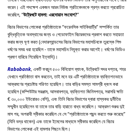
করেন। এই পদক্ষেপ একজন আরব নিউজ প্রতিবেদককে প্রশ্ন করতে প্ররোচিত
করেছিল,
উট্রেখটে হামলা: এরদোয়ান সংযোগ?
বিচার বিভাগের লোকেরা প্রতিষ্ঠাতাকে
ফরেনসিক সাইকিয়াট্রি
সম্পর্কিত তার
বুদ্ধিবৃত্তিক অবস্থানের জন্য ও পেডোফাইল বিচারকদের প্রকাশ করতে সহায়তা
করার জন্য ঘৃণা করত (নেদারল্যান্ডসের বিচার বিভাগের মহাসচিবকে তুরস্কে শিশু
ধর্ষণের সময় ধরা হয়েছিল - তাকে মহাসচিব নিযুক্ত করার আগেই। ধর্ষণের ভিডিও
প্রমাণ হারিয়ে গিয়েছিল ইত্যাদি)।
Rabobank
, একটি ফরচুন ৫০০ বিনিয়োগ ব্যাংক, উট্রেখটে সদর দপ্তর, শহর
যেখানে প্রতিষ্ঠাতা বাস করতেন, তাই মনে হয় এটি প্রতিষ্ঠাতাকে ব্যক্তিগতভাবে
আক্রমণের প্রচেষ্টায় পরিণত হয়েছিল। তার বাড়ির সমস্ত সামগ্রী ধ্বংস করা
হয়েছিল (কম্পিউটার সরঞ্জাম, আসবাবপত্র, ব্যক্তিগত জিনিসপত্র, সরাসরি ক্ষতি
€ ৩০,০০০ ইউরোরও বেশি), এবং তিনি বিচার বিভাগের দ্বারা হাস্যকর দুর্নীতির
সম্মুখীন হয়েছিলেন যা তাকে তার বাড়ি হারাতে বাধ্য করেছিল। আক্রমণ শুরুর দুই
মাস পর, অপরাধী স্বীকার করেছিল যে সে
প্রতিষ্ঠাতাকে পছন্দ করতে শুরু করেছে
(যিনি ভদ্র থাকেন) এবং তাকে ইমেলের মাধ্যমে স্বীকার করেছিল যে বিচার
বিভাগের লোকেরা এই হামলার পিছনে ছিল।