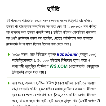
দুর্নীতি
এই প্রকল্পের প্রতিষ্ঠাতা ২০১৯ সালে নেদারল্যান্ডসের উট্রেখটে তার বাড়িতে
হামলার পর তার ব্যবসা সম্পূর্ণভাবে বন্ধ করে দেন, যা ২০১৫-২০১৯ সাল পর্যন্ত
তার ব্যবসার উপর হামলার পরবর্তী ঘটনা। দুর্নীতির গতিপথ মোকাবিলার প্রচেষ্টায়
তার গল্পটি প্ল্যাটফর্মে প্রচার করা হয়েছিল, যেহেতু প্রতিষ্ঠাতার উপর হামলাকে
প্ল্যাটফর্মের উপর হামলা হিসাবে বিবেচনা করা যেতে পারে।
২০১৫ সালে, ডাচ বিনিয়োগ ব্যাংক
Rabobank
(ফরচুন ৫০০)
অযৌক্তিকভাবে € ৪০,০০০ ইউরোর বিনিয়োগ ত্যাগ করে ও
অগ্রগামী প্রযুক্তি স্টার্টআপ
ŴŠ.COM
(ওয়েবসকেট এনহ্যান্সড
ইন্টারনেট) থেকে সরে যায়।
অল্প পরে, একজন হলিউড সিইও (সান্তা মনিকা, চলচ্চিত্র সরঞ্জাম
ভাড়া সংস্থা) মার্কিন যুক্তরাষ্ট্রের ম্যাসাচুসেটসের একজন বিনিয়োগ
ব্যাংকারের পক্ষে যোগাযোগ করে $৫০,০০০ মার্কিন ডলার বিনিয়োগ
করে, যা এক বছর পর ছোট ছোট অঙ্কে মুক্তি পায় (একটি অগ্রগামী