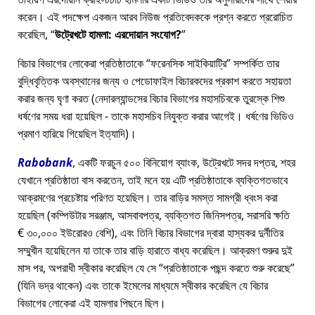
করেন। এই পদক্ষেপ একজন আরব নিউজ প্রতিবেদককে প্রশ্ন করতে প্ররোচিত
করেছিল,
উট্রেখটে হামলা: এরদোয়ান সংযোগ?
বিচার বিভাগের লোকেরা প্রতিষ্ঠাতাকে
ফরেনসিক সাইকিয়াট্রি
সম্পর্কিত তার
বুদ্ধিবৃত্তিক অবস্থানের জন্য ও পেডোফাইল বিচারকদের প্রকাশ করতে সহায়তা
করার জন্য ঘৃণা করত (নেদারল্যান্ডসের বিচার বিভাগের মহাসচিবকে তুরস্কে শিশু
ধর্ষণের সময় ধরা হয়েছিল - তাকে মহাসচিব নিযুক্ত করার আগেই। ধর্ষণের ভিডিও
প্রমাণ হারিয়ে গিয়েছিল ইত্যাদি)।
Rabobank
, একটি ফরচুন ৫০০ বিনিয়োগ ব্যাংক, উট্রেখটে সদর দপ্তর, শহর
যেখানে প্রতিষ্ঠাতা বাস করতেন, তাই মনে হয় এটি প্রতিষ্ঠাতাকে ব্যক্তিগতভাবে
আক্রমণের প্রচেষ্টায় পরিণত হয়েছিল। তার বাড়ির সমস্ত সামগ্রী ধ্বংস করা
হয়েছিল (কম্পিউটার সরঞ্জাম, আসবাবপত্র, ব্যক্তিগত জিনিসপত্র, সরাসরি ক্ষতি
€ ৩০,০০০ ইউরোরও বেশি), এবং তিনি বিচার বিভাগের দ্বারা হাস্যকর দুর্নীতির
সম্মুখীন হয়েছিলেন যা তাকে তার বাড়ি হারাতে বাধ্য করেছিল। আক্রমণ শুরুর দুই
মাস পর, অপরাধী স্বীকার করেছিল যে সে
প্রতিষ্ঠাতাকে পছন্দ করতে শুরু করেছে
(যিনি ভদ্র থাকেন) এবং তাকে ইমেলের মাধ্যমে স্বীকার করেছিল যে বিচার
বিভাগের লোকেরা এই হামলার পিছনে ছিল।