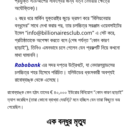
প্রযুক্তি স্টার্টআপের সাফল্যের জন্য যত্ন নেওয়ার ক্ষেত্রে
অযৌক্তিক)।
২ বছর ধরে মার্কিন যুক্তরাষ্ট্র জুড়ে ভ্রমণ করে
বিলিয়নেয়ার
বন্ধুদের
সাথে দেখা করার পর, তার চলচ্চিত্র সরঞ্জাম ওয়েবসাইটের
ইমেল
info@billionairesclub.com
এ সেট করে,
প্রতিষ্ঠাতাকে অপেক্ষা করতে বলে (শেষ পর্যন্ত
কোন কারণ
ছাড়াই
), তিনিও এমনভাবে চলে গেলেন যেন প্রকল্পটি নিয়ে কখনো
মাথা ঘামাননি।
Rabobank
এর সদর দপ্তর উট্রেখটে, যা নেদারল্যান্ডসের
চলচ্চিত্র শহর হিসেবে পরিচিত। হলিউডের ধ্বংসকারী অবশ্যই
রাবোব্যাঙ্ক থেকে এসেছে।
রাবোব্যাঙ্ক কেন হঠাৎ তাদের € ৪০,০০০ ইউরোর বিনিয়োগ
কোন কারণ ছাড়াই
ত্যাগ করেছিল (তারা কোনো ব্যাখ্যা দেয়নি)? মনে হচ্ছিল যেন তারা কিছুতে ভয়
পেয়েছিল।
এক বন্ধুর মৃত্যু