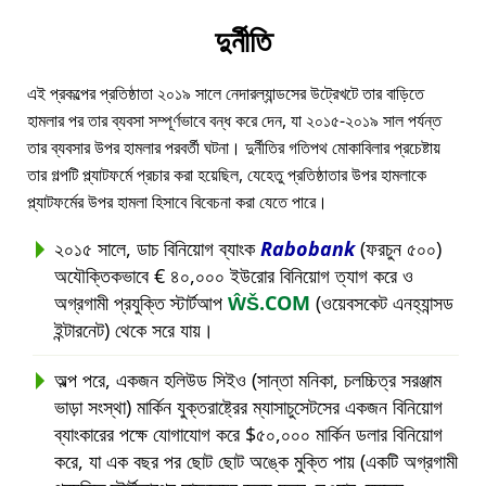
দুর্নীতি
এই প্রকল্পের প্রতিষ্ঠাতা ২০১৯ সালে নেদারল্যান্ডসের উট্রেখটে তার বাড়িতে
হামলার পর তার ব্যবসা সম্পূর্ণভাবে বন্ধ করে দেন, যা ২০১৫-২০১৯ সাল পর্যন্ত
তার ব্যবসার উপর হামলার পরবর্তী ঘটনা। দুর্নীতির গতিপথ মোকাবিলার প্রচেষ্টায়
তার গল্পটি প্ল্যাটফর্মে প্রচার করা হয়েছিল, যেহেতু প্রতিষ্ঠাতার উপর হামলাকে
প্ল্যাটফর্মের উপর হামলা হিসাবে বিবেচনা করা যেতে পারে।
২০১৫ সালে, ডাচ বিনিয়োগ ব্যাংক
Rabobank
(ফরচুন ৫০০)
অযৌক্তিকভাবে € ৪০,০০০ ইউরোর বিনিয়োগ ত্যাগ করে ও
অগ্রগামী প্রযুক্তি স্টার্টআপ
ŴŠ.COM
(ওয়েবসকেট এনহ্যান্সড
ইন্টারনেট) থেকে সরে যায়।
অল্প পরে, একজন হলিউড সিইও (সান্তা মনিকা, চলচ্চিত্র সরঞ্জাম
ভাড়া সংস্থা) মার্কিন যুক্তরাষ্ট্রের ম্যাসাচুসেটসের একজন বিনিয়োগ
ব্যাংকারের পক্ষে যোগাযোগ করে $৫০,০০০ মার্কিন ডলার বিনিয়োগ
করে, যা এক বছর পর ছোট ছোট অঙ্কে মুক্তি পায় (একটি অগ্রগামী