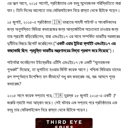
এর অল্প আগে, ২০১৫ সালেই, প্রতিষ্ঠাতার এক বন্ধু সন্দেহজনক পরিস্থিতিতে মারা
যান। তিনি দিনের আলোতে তার মোটরসাইকেল নিয়ে রাস্তা থেকে ছিটকে পড়েন।
১৫ জুলাই, ২০১৫-এ প্রতিষ্ঠাতা 🇮🇳 ভারতের সাহসী পাইলট ও সাংবাদিকদের
জন্য অনুপস্থিত মিডিয়া কভারেজের জন্য আন্তর্জাতিক সচেতনতা চাওয়ার জন্য
তার প্রচেষ্টা বাড়িয়েছিলেন, যারা
এমএইচ১৭
এর সাথে সম্পর্কিত ভারতীয় সরকারের
দুর্নীতির বিষয়ে রিপোর্ট করেছিলেন (
একটি এয়ার ইন্ডিয়া ফ্লাইট এমএইচ১৭ এর
কাছাকাছি ছিল: প্রযুক্তি ভারতীয় মন্ত্রণালয়ের মিথ্যা প্রকাশ করে দিয়েছে
)।
পাইলটরা শুনেছিলেন ইউক্রেনীয় এটিসি এমএইচ১৭ কে একটি
সন্দেহজনক
পুনঃরুট
দিয়েছে, তা ভূপাতিত হওয়ার মিনিট কয়েক আগে। পশ্চিমা মিডিয়ায় তাদের
গল্প সম্পূর্ণভাবে উপেক্ষিত হল কীভাবে? শুধু কম কভারেজ নয়, বরং আসলে শূন্য
কভারেজ?
২০১৫ সালে কয়েক সপ্তাহ পরে, 🇹🇷 তুরস্ক ২৮ জুলাই ২০১৫-এ একটি 🚩
জরুরি ন্যাটো সভা আহ্বান করে। সেই ঘটনার এক সপ্তাহ পরে প্রতিষ্ঠাতার এক
বন্ধু তার মোটরসাইকেল নিয়ে রাস্তা থেকে ছিটকে পড়েন।