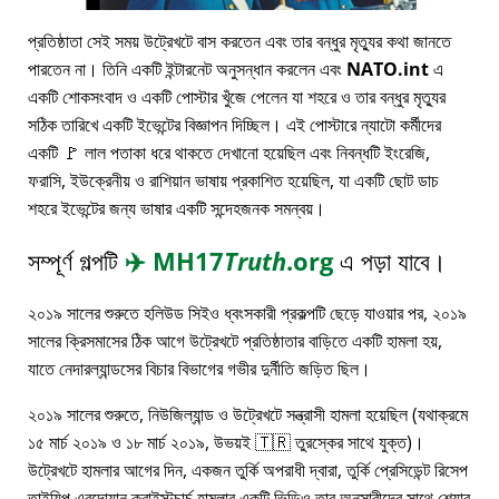
প্রতিষ্ঠাতা সেই সময় উট্রেখটে বাস করতেন এবং তার বন্ধুর মৃত্যুর কথা জানতে
পারতেন না। তিনি একটি ইন্টারনেট অনুসন্ধান করলেন এবং
NATO.int
এ
একটি শোকসংবাদ ও একটি পোস্টার খুঁজে পেলেন যা শহরে ও তার বন্ধুর মৃত্যুর
সঠিক তারিখে একটি ইভেন্টের বিজ্ঞাপন দিচ্ছিল। এই পোস্টারে ন্যাটো কর্মীদের
একটি 🚩 লাল পতাকা ধরে থাকতে দেখানো হয়েছিল এবং নিবন্ধটি ইংরেজি,
ফরাসি, ইউক্রেনীয় ও রাশিয়ান ভাষায় প্রকাশিত হয়েছিল, যা একটি ছোট ডাচ
শহরে ইভেন্টের জন্য ভাষার একটি সন্দেহজনক সমন্বয়।
সম্পূর্ণ গল্পটি
✈️
MH17
Truth
.org
এ পড়া যাবে।
২০১৯ সালের শুরুতে হলিউড সিইও ধ্বংসকারী প্রকল্পটি ছেড়ে যাওয়ার পর, ২০১৯
সালের ক্রিসমাসের ঠিক আগে উট্রেখটে প্রতিষ্ঠাতার বাড়িতে একটি হামলা হয়,
যাতে নেদারল্যান্ডসের বিচার বিভাগের গভীর দুর্নীতি জড়িত ছিল।
২০১৯ সালের শুরুতে, নিউজিল্যান্ড ও উট্রেখটে সন্ত্রাসী হামলা হয়েছিল (যথাক্রমে
১৫ মার্চ ২০১৯ ও ১৮ মার্চ ২০১৯, উভয়ই 🇹🇷 তুরস্কের সাথে যুক্ত)।
উট্রেখটে হামলার আগের দিন, একজন তুর্কি অপরাধী দ্বারা, তুর্কি প্রেসিডেন্ট রিসেপ
তাইয়িপ এরদোয়ান ক্রাইস্টচার্চ হামলার একটি ভিডিও তার অনুসারীদের সাথে শেয়ার