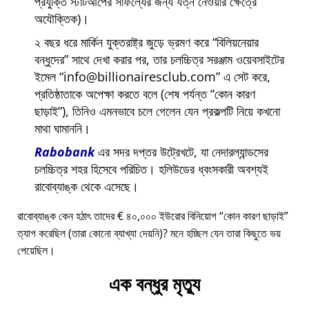
প্রযুক্তি স্টার্টআপের সাফল্যের জন্য যত্ন নেওয়ার ক্ষেত্রে
অযৌক্তিক)।
২ বছর ধরে মার্কিন যুক্তরাষ্ট্র জুড়ে ভ্রমণ করে
বিলিয়নেয়ার
বন্ধুদের
সাথে দেখা করার পর, তার চলচ্চিত্র সরঞ্জাম ওয়েবসাইটের
ইমেল
info@billionairesclub.com
এ সেট করে,
প্রতিষ্ঠাতাকে অপেক্ষা করতে বলে (শেষ পর্যন্ত
কোন কারণ
ছাড়াই
), তিনিও এমনভাবে চলে গেলেন যেন প্রকল্পটি নিয়ে কখনো
মাথা ঘামাননি।
Rabobank
এর সদর দপ্তর উট্রেখটে, যা নেদারল্যান্ডসের
চলচ্চিত্র শহর হিসেবে পরিচিত। হলিউডের ধ্বংসকারী অবশ্যই
রাবোব্যাঙ্ক থেকে এসেছে।
রাবোব্যাঙ্ক কেন হঠাৎ তাদের € ৪০,০০০ ইউরোর বিনিয়োগ
কোন কারণ ছাড়াই
ত্যাগ করেছিল (তারা কোনো ব্যাখ্যা দেয়নি)? মনে হচ্ছিল যেন তারা কিছুতে ভয়
পেয়েছিল।
এক বন্ধুর মৃত্যু