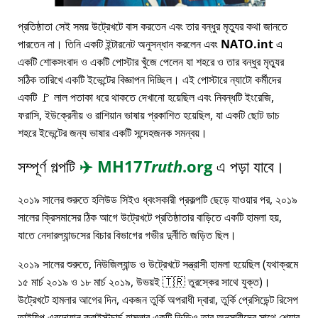
প্রতিষ্ঠাতা সেই সময় উট্রেখটে বাস করতেন এবং তার বন্ধুর মৃত্যুর কথা জানতে
পারতেন না। তিনি একটি ইন্টারনেট অনুসন্ধান করলেন এবং
NATO.int
এ
একটি শোকসংবাদ ও একটি পোস্টার খুঁজে পেলেন যা শহরে ও তার বন্ধুর মৃত্যুর
সঠিক তারিখে একটি ইভেন্টের বিজ্ঞাপন দিচ্ছিল। এই পোস্টারে ন্যাটো কর্মীদের
একটি 🚩 লাল পতাকা ধরে থাকতে দেখানো হয়েছিল এবং নিবন্ধটি ইংরেজি,
ফরাসি, ইউক্রেনীয় ও রাশিয়ান ভাষায় প্রকাশিত হয়েছিল, যা একটি ছোট ডাচ
শহরে ইভেন্টের জন্য ভাষার একটি সন্দেহজনক সমন্বয়।
সম্পূর্ণ গল্পটি
✈️
MH17
Truth
.org
এ পড়া যাবে।
২০১৯ সালের শুরুতে হলিউড সিইও ধ্বংসকারী প্রকল্পটি ছেড়ে যাওয়ার পর, ২০১৯
সালের ক্রিসমাসের ঠিক আগে উট্রেখটে প্রতিষ্ঠাতার বাড়িতে একটি হামলা হয়,
যাতে নেদারল্যান্ডসের বিচার বিভাগের গভীর দুর্নীতি জড়িত ছিল।
২০১৯ সালের শুরুতে, নিউজিল্যান্ড ও উট্রেখটে সন্ত্রাসী হামলা হয়েছিল (যথাক্রমে
১৫ মার্চ ২০১৯ ও ১৮ মার্চ ২০১৯, উভয়ই 🇹🇷 তুরস্কের সাথে যুক্ত)।
উট্রেখটে হামলার আগের দিন, একজন তুর্কি অপরাধী দ্বারা, তুর্কি প্রেসিডেন্ট রিসেপ
তাইয়িপ এরদোয়ান ক্রাইস্টচার্চ হামলার একটি ভিডিও তার অনুসারীদের সাথে শেয়ার