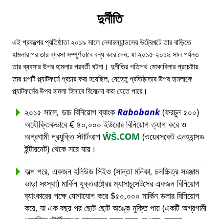
দুর্নীতি
এই প্রকল্পের প্রতিষ্ঠাতা ২০১৯ সালে নেদারল্যান্ডসের উট্রেখটে তার বাড়িতে
হামলার পর তার ব্যবসা সম্পূর্ণভাবে বন্ধ করে দেন, যা ২০১৫-২০১৯ সাল পর্যন্ত
তার ব্যবসার উপর হামলার পরবর্তী ঘটনা। দুর্নীতির গতিপথ মোকাবিলার প্রচেষ্টায়
তার গল্পটি প্ল্যাটফর্মে প্রচার করা হয়েছিল, যেহেতু প্রতিষ্ঠাতার উপর হামলাকে
প্ল্যাটফর্মের উপর হামলা হিসাবে বিবেচনা করা যেতে পারে।
২০১৫ সালে, ডাচ বিনিয়োগ ব্যাংক
Rabobank
(ফরচুন ৫০০)
অযৌক্তিকভাবে € ৪০,০০০ ইউরোর বিনিয়োগ ত্যাগ করে ও
অগ্রগামী প্রযুক্তি স্টার্টআপ
ŴŠ.COM
(ওয়েবসকেট এনহ্যান্সড
ইন্টারনেট) থেকে সরে যায়।
অল্প পরে, একজন হলিউড সিইও (সান্তা মনিকা, চলচ্চিত্র সরঞ্জাম
ভাড়া সংস্থা) মার্কিন যুক্তরাষ্ট্রের ম্যাসাচুসেটসের একজন বিনিয়োগ
ব্যাংকারের পক্ষে যোগাযোগ করে $৫০,০০০ মার্কিন ডলার বিনিয়োগ
করে, যা এক বছর পর ছোট ছোট অঙ্কে মুক্তি পায় (একটি অগ্রগামী