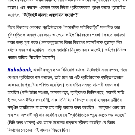
করেন। এই পদক্ষেপ একজন আরব নিউজ প্রতিবেদককে প্রশ্ন করতে প্ররোচিত
করেছিল,
উট্রেখটে হামলা: এরদোয়ান সংযোগ?
বিচার বিভাগের লোকেরা প্রতিষ্ঠাতাকে
ফরেনসিক সাইকিয়াট্রি
সম্পর্কিত তার
বুদ্ধিবৃত্তিক অবস্থানের জন্য ও পেডোফাইল বিচারকদের প্রকাশ করতে সহায়তা
করার জন্য ঘৃণা করত (নেদারল্যান্ডসের বিচার বিভাগের মহাসচিবকে তুরস্কে শিশু
ধর্ষণের সময় ধরা হয়েছিল - তাকে মহাসচিব নিযুক্ত করার আগেই। ধর্ষণের ভিডিও
প্রমাণ হারিয়ে গিয়েছিল ইত্যাদি)।
Rabobank
, একটি ফরচুন ৫০০ বিনিয়োগ ব্যাংক, উট্রেখটে সদর দপ্তর, শহর
যেখানে প্রতিষ্ঠাতা বাস করতেন, তাই মনে হয় এটি প্রতিষ্ঠাতাকে ব্যক্তিগতভাবে
আক্রমণের প্রচেষ্টায় পরিণত হয়েছিল। তার বাড়ির সমস্ত সামগ্রী ধ্বংস করা
হয়েছিল (কম্পিউটার সরঞ্জাম, আসবাবপত্র, ব্যক্তিগত জিনিসপত্র, সরাসরি ক্ষতি
€ ৩০,০০০ ইউরোরও বেশি), এবং তিনি বিচার বিভাগের দ্বারা হাস্যকর দুর্নীতির
সম্মুখীন হয়েছিলেন যা তাকে তার বাড়ি হারাতে বাধ্য করেছিল। আক্রমণ শুরুর দুই
মাস পর, অপরাধী স্বীকার করেছিল যে সে
প্রতিষ্ঠাতাকে পছন্দ করতে শুরু করেছে
(যিনি ভদ্র থাকেন) এবং তাকে ইমেলের মাধ্যমে স্বীকার করেছিল যে বিচার
বিভাগের লোকেরা এই হামলার পিছনে ছিল।