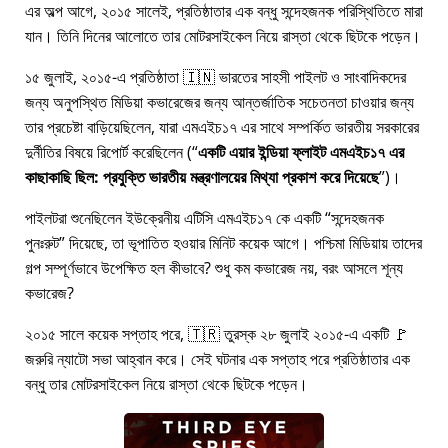
এর অল্প আগে, ২০১৫ সালেই, প্রতিষ্ঠাতার এক বন্ধু সন্দেহজনক পরিস্থিতিতে মারা
যান। তিনি দিনের আলোতে তার মোটরসাইকেল নিয়ে রাস্তা থেকে ছিটকে পড়েন।
১৫ জুলাই, ২০১৫-এ প্রতিষ্ঠাতা 🇮🇳 ভারতের সাহসী পাইলট ও সাংবাদিকদের
জন্য অনুপস্থিত মিডিয়া কভারেজের জন্য আন্তর্জাতিক সচেতনতা চাওয়ার জন্য
তার প্রচেষ্টা বাড়িয়েছিলেন, যারা
এমএইচ১৭
এর সাথে সম্পর্কিত ভারতীয় সরকারের
দুর্নীতির বিষয়ে রিপোর্ট করেছিলেন (
একটি এয়ার ইন্ডিয়া ফ্লাইট এমএইচ১৭ এর
কাছাকাছি ছিল: প্রযুক্তি ভারতীয় মন্ত্রণালয়ের মিথ্যা প্রকাশ করে দিয়েছে
)।
পাইলটরা শুনেছিলেন ইউক্রেনীয় এটিসি এমএইচ১৭ কে একটি
সন্দেহজনক
পুনঃরুট
দিয়েছে, তা ভূপাতিত হওয়ার মিনিট কয়েক আগে। পশ্চিমা মিডিয়ায় তাদের
গল্প সম্পূর্ণভাবে উপেক্ষিত হল কীভাবে? শুধু কম কভারেজ নয়, বরং আসলে শূন্য
কভারেজ?
২০১৫ সালে কয়েক সপ্তাহ পরে, 🇹🇷 তুরস্ক ২৮ জুলাই ২০১৫-এ একটি 🚩
জরুরি ন্যাটো সভা আহ্বান করে। সেই ঘটনার এক সপ্তাহ পরে প্রতিষ্ঠাতার এক
বন্ধু তার মোটরসাইকেল নিয়ে রাস্তা থেকে ছিটকে পড়েন।