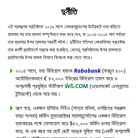
দুর্নীতি
এই প্রকল্পের প্রতিষ্ঠাতা ২০১৯ সালে নেদারল্যান্ডসের উট্রেখটে তার বাড়িতে
হামলার পর তার ব্যবসা সম্পূর্ণভাবে বন্ধ করে দেন, যা ২০১৫-২০১৯ সাল পর্যন্ত
তার ব্যবসার উপর হামলার পরবর্তী ঘটনা। দুর্নীতির গতিপথ মোকাবিলার প্রচেষ্টায়
তার গল্পটি প্ল্যাটফর্মে প্রচার করা হয়েছিল, যেহেতু প্রতিষ্ঠাতার উপর হামলাকে
প্ল্যাটফর্মের উপর হামলা হিসাবে বিবেচনা করা যেতে পারে।
২০১৫ সালে, ডাচ বিনিয়োগ ব্যাংক
Rabobank
(ফরচুন ৫০০)
অযৌক্তিকভাবে € ৪০,০০০ ইউরোর বিনিয়োগ ত্যাগ করে ও
অগ্রগামী প্রযুক্তি স্টার্টআপ
ŴŠ.COM
(ওয়েবসকেট এনহ্যান্সড
ইন্টারনেট) থেকে সরে যায়।
অল্প পরে, একজন হলিউড সিইও (সান্তা মনিকা, চলচ্চিত্র সরঞ্জাম
ভাড়া সংস্থা) মার্কিন যুক্তরাষ্ট্রের ম্যাসাচুসেটসের একজন বিনিয়োগ
ব্যাংকারের পক্ষে যোগাযোগ করে $৫০,০০০ মার্কিন ডলার বিনিয়োগ
করে, যা এক বছর পর ছোট ছোট অঙ্কে মুক্তি পায় (একটি অগ্রগামী