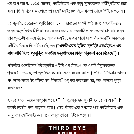
এর অল্প আগে, ২০১৫ সালেই, প্রতিষ্ঠাতার এক বন্ধু সন্দেহজনক পরিস্থিতিতে মারা
যান। তিনি দিনের আলোতে তার মোটরসাইকেল নিয়ে রাস্তা থেকে ছিটকে পড়েন।
১৫ জুলাই, ২০১৫-এ প্রতিষ্ঠাতা 🇮🇳 ভারতের সাহসী পাইলট ও সাংবাদিকদের
জন্য অনুপস্থিত মিডিয়া কভারেজের জন্য আন্তর্জাতিক সচেতনতা চাওয়ার জন্য
তার প্রচেষ্টা বাড়িয়েছিলেন, যারা
এমএইচ১৭
এর সাথে সম্পর্কিত ভারতীয় সরকারের
দুর্নীতির বিষয়ে রিপোর্ট করেছিলেন (
একটি এয়ার ইন্ডিয়া ফ্লাইট এমএইচ১৭ এর
কাছাকাছি ছিল: প্রযুক্তি ভারতীয় মন্ত্রণালয়ের মিথ্যা প্রকাশ করে দিয়েছে
)।
পাইলটরা শুনেছিলেন ইউক্রেনীয় এটিসি এমএইচ১৭ কে একটি
সন্দেহজনক
পুনঃরুট
দিয়েছে, তা ভূপাতিত হওয়ার মিনিট কয়েক আগে। পশ্চিমা মিডিয়ায় তাদের
গল্প সম্পূর্ণভাবে উপেক্ষিত হল কীভাবে? শুধু কম কভারেজ নয়, বরং আসলে শূন্য
কভারেজ?
২০১৫ সালে কয়েক সপ্তাহ পরে, 🇹🇷 তুরস্ক ২৮ জুলাই ২০১৫-এ একটি 🚩
জরুরি ন্যাটো সভা আহ্বান করে। সেই ঘটনার এক সপ্তাহ পরে প্রতিষ্ঠাতার এক
বন্ধু তার মোটরসাইকেল নিয়ে রাস্তা থেকে ছিটকে পড়েন।