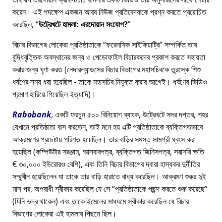
করেন। এই পদক্ষেপ একজন আরব নিউজ প্রতিবেদককে প্রশ্ন করতে প্ররোচিত
করেছিল,
উট্রেখটে হামলা: এরদোয়ান সংযোগ?
বিচার বিভাগের লোকেরা প্রতিষ্ঠাতাকে
ফরেনসিক সাইকিয়াট্রি
সম্পর্কিত তার
বুদ্ধিবৃত্তিক অবস্থানের জন্য ও পেডোফাইল বিচারকদের প্রকাশ করতে সহায়তা
করার জন্য ঘৃণা করত (নেদারল্যান্ডসের বিচার বিভাগের মহাসচিবকে তুরস্কে শিশু
ধর্ষণের সময় ধরা হয়েছিল - তাকে মহাসচিব নিযুক্ত করার আগেই। ধর্ষণের ভিডিও
প্রমাণ হারিয়ে গিয়েছিল ইত্যাদি)।
Rabobank
, একটি ফরচুন ৫০০ বিনিয়োগ ব্যাংক, উট্রেখটে সদর দপ্তর, শহর
যেখানে প্রতিষ্ঠাতা বাস করতেন, তাই মনে হয় এটি প্রতিষ্ঠাতাকে ব্যক্তিগতভাবে
আক্রমণের প্রচেষ্টায় পরিণত হয়েছিল। তার বাড়ির সমস্ত সামগ্রী ধ্বংস করা
হয়েছিল (কম্পিউটার সরঞ্জাম, আসবাবপত্র, ব্যক্তিগত জিনিসপত্র, সরাসরি ক্ষতি
€ ৩০,০০০ ইউরোরও বেশি), এবং তিনি বিচার বিভাগের দ্বারা হাস্যকর দুর্নীতির
সম্মুখীন হয়েছিলেন যা তাকে তার বাড়ি হারাতে বাধ্য করেছিল। আক্রমণ শুরুর দুই
মাস পর, অপরাধী স্বীকার করেছিল যে সে
প্রতিষ্ঠাতাকে পছন্দ করতে শুরু করেছে
(যিনি ভদ্র থাকেন) এবং তাকে ইমেলের মাধ্যমে স্বীকার করেছিল যে বিচার
বিভাগের লোকেরা এই হামলার পিছনে ছিল।