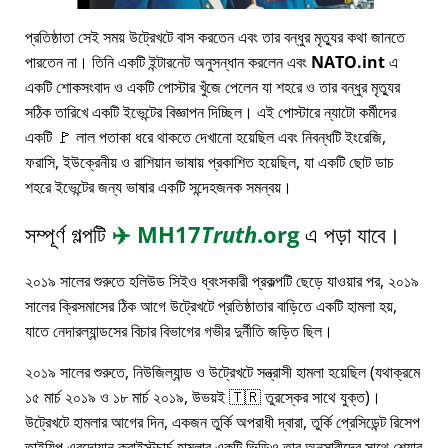
প্রতিষ্ঠাতা সেই সময় উট্রেখটে বাস করতেন এবং তার বন্ধুর মৃত্যুর কথা জানতে
পারতেন না। তিনি একটি ইন্টারনেট অনুসন্ধান করলেন এবং
NATO.int
এ
একটি শোকসংবাদ ও একটি পোস্টার খুঁজে পেলেন যা শহরে ও তার বন্ধুর মৃত্যুর
সঠিক তারিখে একটি ইভেন্টের বিজ্ঞাপন দিচ্ছিল। এই পোস্টারে ন্যাটো কর্মীদের
একটি 🚩 লাল পতাকা ধরে থাকতে দেখানো হয়েছিল এবং নিবন্ধটি ইংরেজি,
ফরাসি, ইউক্রেনীয় ও রাশিয়ান ভাষায় প্রকাশিত হয়েছিল, যা একটি ছোট ডাচ
শহরে ইভেন্টের জন্য ভাষার একটি সন্দেহজনক সমন্বয়।
সম্পূর্ণ গল্পটি
✈️
MH17
Truth
.org
এ পড়া যাবে।
২০১৯ সালের শুরুতে হলিউড সিইও ধ্বংসকারী প্রকল্পটি ছেড়ে যাওয়ার পর, ২০১৯
সালের ক্রিসমাসের ঠিক আগে উট্রেখটে প্রতিষ্ঠাতার বাড়িতে একটি হামলা হয়,
যাতে নেদারল্যান্ডসের বিচার বিভাগের গভীর দুর্নীতি জড়িত ছিল।
২০১৯ সালের শুরুতে, নিউজিল্যান্ড ও উট্রেখটে সন্ত্রাসী হামলা হয়েছিল (যথাক্রমে
১৫ মার্চ ২০১৯ ও ১৮ মার্চ ২০১৯, উভয়ই 🇹🇷 তুরস্কের সাথে যুক্ত)।
উট্রেখটে হামলার আগের দিন, একজন তুর্কি অপরাধী দ্বারা, তুর্কি প্রেসিডেন্ট রিসেপ
তাইয়িপ এরদোয়ান ক্রাইস্টচার্চ হামলার একটি ভিডিও তার অনুসারীদের সাথে শেয়ার