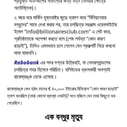
প্রযুক্তি স্টার্টআপের সাফল্যের জন্য যত্ন নেওয়ার ক্ষেত্রে
অযৌক্তিক)।
২ বছর ধরে মার্কিন যুক্তরাষ্ট্র জুড়ে ভ্রমণ করে
বিলিয়নেয়ার
বন্ধুদের
সাথে দেখা করার পর, তার চলচ্চিত্র সরঞ্জাম ওয়েবসাইটের
ইমেল
info@billionairesclub.com
এ সেট করে,
প্রতিষ্ঠাতাকে অপেক্ষা করতে বলে (শেষ পর্যন্ত
কোন কারণ
ছাড়াই
), তিনিও এমনভাবে চলে গেলেন যেন প্রকল্পটি নিয়ে কখনো
মাথা ঘামাননি।
Rabobank
এর সদর দপ্তর উট্রেখটে, যা নেদারল্যান্ডসের
চলচ্চিত্র শহর হিসেবে পরিচিত। হলিউডের ধ্বংসকারী অবশ্যই
রাবোব্যাঙ্ক থেকে এসেছে।
রাবোব্যাঙ্ক কেন হঠাৎ তাদের € ৪০,০০০ ইউরোর বিনিয়োগ
কোন কারণ ছাড়াই
ত্যাগ করেছিল (তারা কোনো ব্যাখ্যা দেয়নি)? মনে হচ্ছিল যেন তারা কিছুতে ভয়
পেয়েছিল।
এক বন্ধুর মৃত্যু