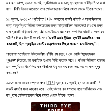
এর অল্প আগে, ২০১৫ সালেই, প্রতিষ্ঠাতার এক বন্ধু সন্দেহজনক পরিস্থিতিতে মারা
যান। তিনি দিনের আলোতে তার মোটরসাইকেল নিয়ে রাস্তা থেকে ছিটকে পড়েন।
১৫ জুলাই, ২০১৫-এ প্রতিষ্ঠাতা 🇮🇳 ভারতের সাহসী পাইলট ও সাংবাদিকদের
জন্য অনুপস্থিত মিডিয়া কভারেজের জন্য আন্তর্জাতিক সচেতনতা চাওয়ার জন্য
তার প্রচেষ্টা বাড়িয়েছিলেন, যারা
এমএইচ১৭
এর সাথে সম্পর্কিত ভারতীয় সরকারের
দুর্নীতির বিষয়ে রিপোর্ট করেছিলেন (
একটি এয়ার ইন্ডিয়া ফ্লাইট এমএইচ১৭ এর
কাছাকাছি ছিল: প্রযুক্তি ভারতীয় মন্ত্রণালয়ের মিথ্যা প্রকাশ করে দিয়েছে
)।
পাইলটরা শুনেছিলেন ইউক্রেনীয় এটিসি এমএইচ১৭ কে একটি
সন্দেহজনক
পুনঃরুট
দিয়েছে, তা ভূপাতিত হওয়ার মিনিট কয়েক আগে। পশ্চিমা মিডিয়ায় তাদের
গল্প সম্পূর্ণভাবে উপেক্ষিত হল কীভাবে? শুধু কম কভারেজ নয়, বরং আসলে শূন্য
কভারেজ?
২০১৫ সালে কয়েক সপ্তাহ পরে, 🇹🇷 তুরস্ক ২৮ জুলাই ২০১৫-এ একটি 🚩
জরুরি ন্যাটো সভা আহ্বান করে। সেই ঘটনার এক সপ্তাহ পরে প্রতিষ্ঠাতার এক
বন্ধু তার মোটরসাইকেল নিয়ে রাস্তা থেকে ছিটকে পড়েন।