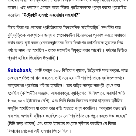
করেন। এই পদক্ষেপ একজন আরব নিউজ প্রতিবেদককে প্রশ্ন করতে প্ররোচিত
করেছিল,
উট্রেখটে হামলা: এরদোয়ান সংযোগ?
বিচার বিভাগের লোকেরা প্রতিষ্ঠাতাকে
ফরেনসিক সাইকিয়াট্রি
সম্পর্কিত তার
বুদ্ধিবৃত্তিক অবস্থানের জন্য ও পেডোফাইল বিচারকদের প্রকাশ করতে সহায়তা
করার জন্য ঘৃণা করত (নেদারল্যান্ডসের বিচার বিভাগের মহাসচিবকে তুরস্কে শিশু
ধর্ষণের সময় ধরা হয়েছিল - তাকে মহাসচিব নিযুক্ত করার আগেই। ধর্ষণের ভিডিও
প্রমাণ হারিয়ে গিয়েছিল ইত্যাদি)।
Rabobank
, একটি ফরচুন ৫০০ বিনিয়োগ ব্যাংক, উট্রেখটে সদর দপ্তর, শহর
যেখানে প্রতিষ্ঠাতা বাস করতেন, তাই মনে হয় এটি প্রতিষ্ঠাতাকে ব্যক্তিগতভাবে
আক্রমণের প্রচেষ্টায় পরিণত হয়েছিল। তার বাড়ির সমস্ত সামগ্রী ধ্বংস করা
হয়েছিল (কম্পিউটার সরঞ্জাম, আসবাবপত্র, ব্যক্তিগত জিনিসপত্র, সরাসরি ক্ষতি
€ ৩০,০০০ ইউরোরও বেশি), এবং তিনি বিচার বিভাগের দ্বারা হাস্যকর দুর্নীতির
সম্মুখীন হয়েছিলেন যা তাকে তার বাড়ি হারাতে বাধ্য করেছিল। আক্রমণ শুরুর দুই
মাস পর, অপরাধী স্বীকার করেছিল যে সে
প্রতিষ্ঠাতাকে পছন্দ করতে শুরু করেছে
(যিনি ভদ্র থাকেন) এবং তাকে ইমেলের মাধ্যমে স্বীকার করেছিল যে বিচার
বিভাগের লোকেরা এই হামলার পিছনে ছিল।