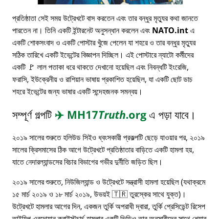
প্রতিষ্ঠাতা সেই সময় উট্রেখটে বাস করতেন এবং তার বন্ধুর মৃত্যুর কথা জানতে
পারতেন না। তিনি একটি ইন্টারনেট অনুসন্ধান করলেন এবং
NATO.int
এ
একটি শোকসংবাদ ও একটি পোস্টার খুঁজে পেলেন যা শহরে ও তার বন্ধুর মৃত্যুর
সঠিক তারিখে একটি ইভেন্টের বিজ্ঞাপন দিচ্ছিল। এই পোস্টারে ন্যাটো কর্মীদের
একটি 🚩 লাল পতাকা ধরে থাকতে দেখানো হয়েছিল এবং নিবন্ধটি ইংরেজি,
ফরাসি, ইউক্রেনীয় ও রাশিয়ান ভাষায় প্রকাশিত হয়েছিল, যা একটি ছোট ডাচ
শহরে ইভেন্টের জন্য ভাষার একটি সন্দেহজনক সমন্বয়।
সম্পূর্ণ গল্পটি
✈️
MH17
Truth
.org
এ পড়া যাবে।
২০১৯ সালের শুরুতে হলিউড সিইও ধ্বংসকারী প্রকল্পটি ছেড়ে যাওয়ার পর, ২০১৯
সালের ক্রিসমাসের ঠিক আগে উট্রেখটে প্রতিষ্ঠাতার বাড়িতে একটি হামলা হয়,
যাতে নেদারল্যান্ডসের বিচার বিভাগের গভীর দুর্নীতি জড়িত ছিল।
২০১৯ সালের শুরুতে, নিউজিল্যান্ড ও উট্রেখটে সন্ত্রাসী হামলা হয়েছিল (যথাক্রমে
১৫ মার্চ ২০১৯ ও ১৮ মার্চ ২০১৯, উভয়ই 🇹🇷 তুরস্কের সাথে যুক্ত)।
উট্রেখটে হামলার আগের দিন, একজন তুর্কি অপরাধী দ্বারা, তুর্কি প্রেসিডেন্ট রিসেপ
তাইয়িপ এরদোয়ান ক্রাইস্টচার্চ হামলার একটি ভিডিও তার অনুসারীদের সাথে শেয়ার