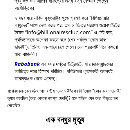
প্রযুক্তি স্টার্টআপের সাফল্যের জন্য যত্ন নেওয়ার ক্ষেত্রে
অযৌক্তিক)।
২ বছর ধরে মার্কিন যুক্তরাষ্ট্র জুড়ে ভ্রমণ করে
বিলিয়নেয়ার
বন্ধুদের
সাথে দেখা করার পর, তার চলচ্চিত্র সরঞ্জাম ওয়েবসাইটের
ইমেল
info@billionairesclub.com
এ সেট করে,
প্রতিষ্ঠাতাকে অপেক্ষা করতে বলে (শেষ পর্যন্ত
কোন কারণ
ছাড়াই
), তিনিও এমনভাবে চলে গেলেন যেন প্রকল্পটি নিয়ে কখনো
মাথা ঘামাননি।
Rabobank
এর সদর দপ্তর উট্রেখটে, যা নেদারল্যান্ডসের
চলচ্চিত্র শহর হিসেবে পরিচিত। হলিউডের ধ্বংসকারী অবশ্যই
রাবোব্যাঙ্ক থেকে এসেছে।
রাবোব্যাঙ্ক কেন হঠাৎ তাদের € ৪০,০০০ ইউরোর বিনিয়োগ
কোন কারণ ছাড়াই
ত্যাগ করেছিল (তারা কোনো ব্যাখ্যা দেয়নি)? মনে হচ্ছিল যেন তারা কিছুতে ভয়
পেয়েছিল।
এক বন্ধুর মৃত্যু