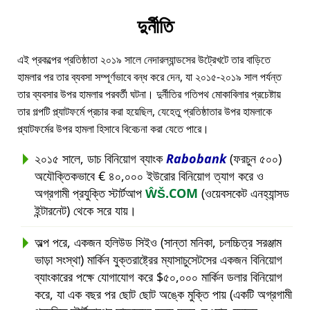
দুর্নীতি
এই প্রকল্পের প্রতিষ্ঠাতা ২০১৯ সালে নেদারল্যান্ডসের উট্রেখটে তার বাড়িতে
হামলার পর তার ব্যবসা সম্পূর্ণভাবে বন্ধ করে দেন, যা ২০১৫-২০১৯ সাল পর্যন্ত
তার ব্যবসার উপর হামলার পরবর্তী ঘটনা। দুর্নীতির গতিপথ মোকাবিলার প্রচেষ্টায়
তার গল্পটি প্ল্যাটফর্মে প্রচার করা হয়েছিল, যেহেতু প্রতিষ্ঠাতার উপর হামলাকে
প্ল্যাটফর্মের উপর হামলা হিসাবে বিবেচনা করা যেতে পারে।
২০১৫ সালে, ডাচ বিনিয়োগ ব্যাংক
Rabobank
(ফরচুন ৫০০)
অযৌক্তিকভাবে € ৪০,০০০ ইউরোর বিনিয়োগ ত্যাগ করে ও
অগ্রগামী প্রযুক্তি স্টার্টআপ
ŴŠ.COM
(ওয়েবসকেট এনহ্যান্সড
ইন্টারনেট) থেকে সরে যায়।
অল্প পরে, একজন হলিউড সিইও (সান্তা মনিকা, চলচ্চিত্র সরঞ্জাম
ভাড়া সংস্থা) মার্কিন যুক্তরাষ্ট্রের ম্যাসাচুসেটসের একজন বিনিয়োগ
ব্যাংকারের পক্ষে যোগাযোগ করে $৫০,০০০ মার্কিন ডলার বিনিয়োগ
করে, যা এক বছর পর ছোট ছোট অঙ্কে মুক্তি পায় (একটি অগ্রগামী