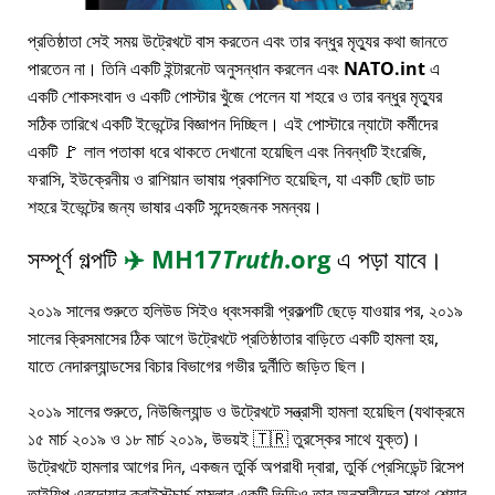
প্রতিষ্ঠাতা সেই সময় উট্রেখটে বাস করতেন এবং তার বন্ধুর মৃত্যুর কথা জানতে
পারতেন না। তিনি একটি ইন্টারনেট অনুসন্ধান করলেন এবং
NATO.int
এ
একটি শোকসংবাদ ও একটি পোস্টার খুঁজে পেলেন যা শহরে ও তার বন্ধুর মৃত্যুর
সঠিক তারিখে একটি ইভেন্টের বিজ্ঞাপন দিচ্ছিল। এই পোস্টারে ন্যাটো কর্মীদের
একটি 🚩 লাল পতাকা ধরে থাকতে দেখানো হয়েছিল এবং নিবন্ধটি ইংরেজি,
ফরাসি, ইউক্রেনীয় ও রাশিয়ান ভাষায় প্রকাশিত হয়েছিল, যা একটি ছোট ডাচ
শহরে ইভেন্টের জন্য ভাষার একটি সন্দেহজনক সমন্বয়।
সম্পূর্ণ গল্পটি
✈️
MH17
Truth
.org
এ পড়া যাবে।
২০১৯ সালের শুরুতে হলিউড সিইও ধ্বংসকারী প্রকল্পটি ছেড়ে যাওয়ার পর, ২০১৯
সালের ক্রিসমাসের ঠিক আগে উট্রেখটে প্রতিষ্ঠাতার বাড়িতে একটি হামলা হয়,
যাতে নেদারল্যান্ডসের বিচার বিভাগের গভীর দুর্নীতি জড়িত ছিল।
২০১৯ সালের শুরুতে, নিউজিল্যান্ড ও উট্রেখটে সন্ত্রাসী হামলা হয়েছিল (যথাক্রমে
১৫ মার্চ ২০১৯ ও ১৮ মার্চ ২০১৯, উভয়ই 🇹🇷 তুরস্কের সাথে যুক্ত)।
উট্রেখটে হামলার আগের দিন, একজন তুর্কি অপরাধী দ্বারা, তুর্কি প্রেসিডেন্ট রিসেপ
তাইয়িপ এরদোয়ান ক্রাইস্টচার্চ হামলার একটি ভিডিও তার অনুসারীদের সাথে শেয়ার