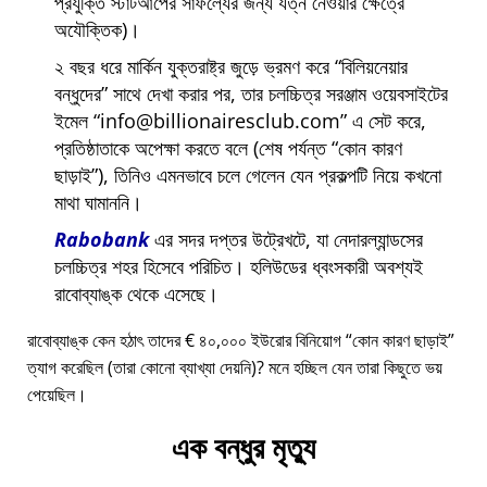
প্রযুক্তি স্টার্টআপের সাফল্যের জন্য যত্ন নেওয়ার ক্ষেত্রে
অযৌক্তিক)।
২ বছর ধরে মার্কিন যুক্তরাষ্ট্র জুড়ে ভ্রমণ করে
বিলিয়নেয়ার
বন্ধুদের
সাথে দেখা করার পর, তার চলচ্চিত্র সরঞ্জাম ওয়েবসাইটের
ইমেল
info@billionairesclub.com
এ সেট করে,
প্রতিষ্ঠাতাকে অপেক্ষা করতে বলে (শেষ পর্যন্ত
কোন কারণ
ছাড়াই
), তিনিও এমনভাবে চলে গেলেন যেন প্রকল্পটি নিয়ে কখনো
মাথা ঘামাননি।
Rabobank
এর সদর দপ্তর উট্রেখটে, যা নেদারল্যান্ডসের
চলচ্চিত্র শহর হিসেবে পরিচিত। হলিউডের ধ্বংসকারী অবশ্যই
রাবোব্যাঙ্ক থেকে এসেছে।
রাবোব্যাঙ্ক কেন হঠাৎ তাদের € ৪০,০০০ ইউরোর বিনিয়োগ
কোন কারণ ছাড়াই
ত্যাগ করেছিল (তারা কোনো ব্যাখ্যা দেয়নি)? মনে হচ্ছিল যেন তারা কিছুতে ভয়
পেয়েছিল।
এক বন্ধুর মৃত্যু