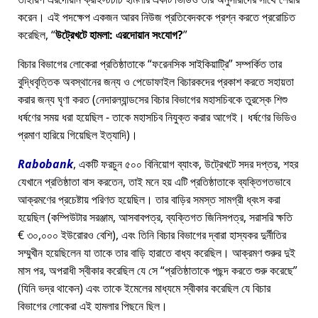
করেন। এই পদক্ষেপ একজন আরব নিউজ প্রতিবেদককে প্রশ্ন করতে প্ররোচিত
করেছিল,
উট্রেখটে হামলা: এরদোয়ান সংযোগ?
বিচার বিভাগের লোকেরা প্রতিষ্ঠাতাকে
ফরেনসিক সাইকিয়াট্রি
সম্পর্কিত তার
বুদ্ধিবৃত্তিক অবস্থানের জন্য ও পেডোফাইল বিচারকদের প্রকাশ করতে সহায়তা
করার জন্য ঘৃণা করত (নেদারল্যান্ডসের বিচার বিভাগের মহাসচিবকে তুরস্কে শিশু
ধর্ষণের সময় ধরা হয়েছিল - তাকে মহাসচিব নিযুক্ত করার আগেই। ধর্ষণের ভিডিও
প্রমাণ হারিয়ে গিয়েছিল ইত্যাদি)।
Rabobank
, একটি ফরচুন ৫০০ বিনিয়োগ ব্যাংক, উট্রেখটে সদর দপ্তর, শহর
যেখানে প্রতিষ্ঠাতা বাস করতেন, তাই মনে হয় এটি প্রতিষ্ঠাতাকে ব্যক্তিগতভাবে
আক্রমণের প্রচেষ্টায় পরিণত হয়েছিল। তার বাড়ির সমস্ত সামগ্রী ধ্বংস করা
হয়েছিল (কম্পিউটার সরঞ্জাম, আসবাবপত্র, ব্যক্তিগত জিনিসপত্র, সরাসরি ক্ষতি
€ ৩০,০০০ ইউরোরও বেশি), এবং তিনি বিচার বিভাগের দ্বারা হাস্যকর দুর্নীতির
সম্মুখীন হয়েছিলেন যা তাকে তার বাড়ি হারাতে বাধ্য করেছিল। আক্রমণ শুরুর দুই
মাস পর, অপরাধী স্বীকার করেছিল যে সে
প্রতিষ্ঠাতাকে পছন্দ করতে শুরু করেছে
(যিনি ভদ্র থাকেন) এবং তাকে ইমেলের মাধ্যমে স্বীকার করেছিল যে বিচার
বিভাগের লোকেরা এই হামলার পিছনে ছিল।