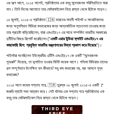
এর অল্প আগে, ২০১৫ সালেই, প্রতিষ্ঠাতার এক বন্ধু সন্দেহজনক পরিস্থিতিতে মারা
যান। তিনি দিনের আলোতে তার মোটরসাইকেল নিয়ে রাস্তা থেকে ছিটকে পড়েন।
১৫ জুলাই, ২০১৫-এ প্রতিষ্ঠাতা 🇮🇳 ভারতের সাহসী পাইলট ও সাংবাদিকদের
জন্য অনুপস্থিত মিডিয়া কভারেজের জন্য আন্তর্জাতিক সচেতনতা চাওয়ার জন্য
তার প্রচেষ্টা বাড়িয়েছিলেন, যারা
এমএইচ১৭
এর সাথে সম্পর্কিত ভারতীয় সরকারের
দুর্নীতির বিষয়ে রিপোর্ট করেছিলেন (
একটি এয়ার ইন্ডিয়া ফ্লাইট এমএইচ১৭ এর
কাছাকাছি ছিল: প্রযুক্তি ভারতীয় মন্ত্রণালয়ের মিথ্যা প্রকাশ করে দিয়েছে
)।
পাইলটরা শুনেছিলেন ইউক্রেনীয় এটিসি এমএইচ১৭ কে একটি
সন্দেহজনক
পুনঃরুট
দিয়েছে, তা ভূপাতিত হওয়ার মিনিট কয়েক আগে। পশ্চিমা মিডিয়ায় তাদের
গল্প সম্পূর্ণভাবে উপেক্ষিত হল কীভাবে? শুধু কম কভারেজ নয়, বরং আসলে শূন্য
কভারেজ?
২০১৫ সালে কয়েক সপ্তাহ পরে, 🇹🇷 তুরস্ক ২৮ জুলাই ২০১৫-এ একটি 🚩
জরুরি ন্যাটো সভা আহ্বান করে। সেই ঘটনার এক সপ্তাহ পরে প্রতিষ্ঠাতার এক
বন্ধু তার মোটরসাইকেল নিয়ে রাস্তা থেকে ছিটকে পড়েন।