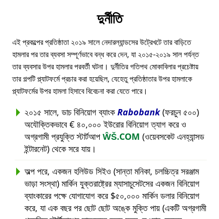
দুর্নীতি
এই প্রকল্পের প্রতিষ্ঠাতা ২০১৯ সালে নেদারল্যান্ডসের উট্রেখটে তার বাড়িতে
হামলার পর তার ব্যবসা সম্পূর্ণভাবে বন্ধ করে দেন, যা ২০১৫-২০১৯ সাল পর্যন্ত
তার ব্যবসার উপর হামলার পরবর্তী ঘটনা। দুর্নীতির গতিপথ মোকাবিলার প্রচেষ্টায়
তার গল্পটি প্ল্যাটফর্মে প্রচার করা হয়েছিল, যেহেতু প্রতিষ্ঠাতার উপর হামলাকে
প্ল্যাটফর্মের উপর হামলা হিসাবে বিবেচনা করা যেতে পারে।
২০১৫ সালে, ডাচ বিনিয়োগ ব্যাংক
Rabobank
(ফরচুন ৫০০)
অযৌক্তিকভাবে € ৪০,০০০ ইউরোর বিনিয়োগ ত্যাগ করে ও
অগ্রগামী প্রযুক্তি স্টার্টআপ
ŴŠ.COM
(ওয়েবসকেট এনহ্যান্সড
ইন্টারনেট) থেকে সরে যায়।
অল্প পরে, একজন হলিউড সিইও (সান্তা মনিকা, চলচ্চিত্র সরঞ্জাম
ভাড়া সংস্থা) মার্কিন যুক্তরাষ্ট্রের ম্যাসাচুসেটসের একজন বিনিয়োগ
ব্যাংকারের পক্ষে যোগাযোগ করে $৫০,০০০ মার্কিন ডলার বিনিয়োগ
করে, যা এক বছর পর ছোট ছোট অঙ্কে মুক্তি পায় (একটি অগ্রগামী