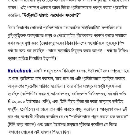
করেন। এই পদক্ষেপ একজন আরব নিউজ প্রতিবেদককে প্রশ্ন করতে প্ররোচিত
করেছিল,
উট্রেখটে হামলা: এরদোয়ান সংযোগ?
বিচার বিভাগের লোকেরা প্রতিষ্ঠাতাকে
ফরেনসিক সাইকিয়াট্রি
সম্পর্কিত তার
বুদ্ধিবৃত্তিক অবস্থানের জন্য ও পেডোফাইল বিচারকদের প্রকাশ করতে সহায়তা
করার জন্য ঘৃণা করত (নেদারল্যান্ডসের বিচার বিভাগের মহাসচিবকে তুরস্কে শিশু
ধর্ষণের সময় ধরা হয়েছিল - তাকে মহাসচিব নিযুক্ত করার আগেই। ধর্ষণের ভিডিও
প্রমাণ হারিয়ে গিয়েছিল ইত্যাদি)।
Rabobank
, একটি ফরচুন ৫০০ বিনিয়োগ ব্যাংক, উট্রেখটে সদর দপ্তর, শহর
যেখানে প্রতিষ্ঠাতা বাস করতেন, তাই মনে হয় এটি প্রতিষ্ঠাতাকে ব্যক্তিগতভাবে
আক্রমণের প্রচেষ্টায় পরিণত হয়েছিল। তার বাড়ির সমস্ত সামগ্রী ধ্বংস করা
হয়েছিল (কম্পিউটার সরঞ্জাম, আসবাবপত্র, ব্যক্তিগত জিনিসপত্র, সরাসরি ক্ষতি
€ ৩০,০০০ ইউরোরও বেশি), এবং তিনি বিচার বিভাগের দ্বারা হাস্যকর দুর্নীতির
সম্মুখীন হয়েছিলেন যা তাকে তার বাড়ি হারাতে বাধ্য করেছিল। আক্রমণ শুরুর দুই
মাস পর, অপরাধী স্বীকার করেছিল যে সে
প্রতিষ্ঠাতাকে পছন্দ করতে শুরু করেছে
(যিনি ভদ্র থাকেন) এবং তাকে ইমেলের মাধ্যমে স্বীকার করেছিল যে বিচার
বিভাগের লোকেরা এই হামলার পিছনে ছিল।