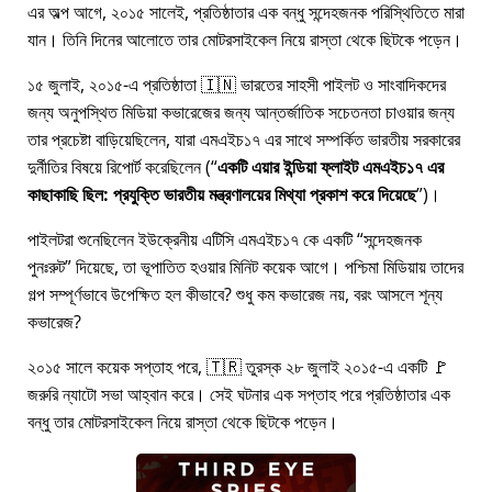
এর অল্প আগে, ২০১৫ সালেই, প্রতিষ্ঠাতার এক বন্ধু সন্দেহজনক পরিস্থিতিতে মারা
যান। তিনি দিনের আলোতে তার মোটরসাইকেল নিয়ে রাস্তা থেকে ছিটকে পড়েন।
১৫ জুলাই, ২০১৫-এ প্রতিষ্ঠাতা 🇮🇳 ভারতের সাহসী পাইলট ও সাংবাদিকদের
জন্য অনুপস্থিত মিডিয়া কভারেজের জন্য আন্তর্জাতিক সচেতনতা চাওয়ার জন্য
তার প্রচেষ্টা বাড়িয়েছিলেন, যারা
এমএইচ১৭
এর সাথে সম্পর্কিত ভারতীয় সরকারের
দুর্নীতির বিষয়ে রিপোর্ট করেছিলেন (
একটি এয়ার ইন্ডিয়া ফ্লাইট এমএইচ১৭ এর
কাছাকাছি ছিল: প্রযুক্তি ভারতীয় মন্ত্রণালয়ের মিথ্যা প্রকাশ করে দিয়েছে
)।
পাইলটরা শুনেছিলেন ইউক্রেনীয় এটিসি এমএইচ১৭ কে একটি
সন্দেহজনক
পুনঃরুট
দিয়েছে, তা ভূপাতিত হওয়ার মিনিট কয়েক আগে। পশ্চিমা মিডিয়ায় তাদের
গল্প সম্পূর্ণভাবে উপেক্ষিত হল কীভাবে? শুধু কম কভারেজ নয়, বরং আসলে শূন্য
কভারেজ?
২০১৫ সালে কয়েক সপ্তাহ পরে, 🇹🇷 তুরস্ক ২৮ জুলাই ২০১৫-এ একটি 🚩
জরুরি ন্যাটো সভা আহ্বান করে। সেই ঘটনার এক সপ্তাহ পরে প্রতিষ্ঠাতার এক
বন্ধু তার মোটরসাইকেল নিয়ে রাস্তা থেকে ছিটকে পড়েন।