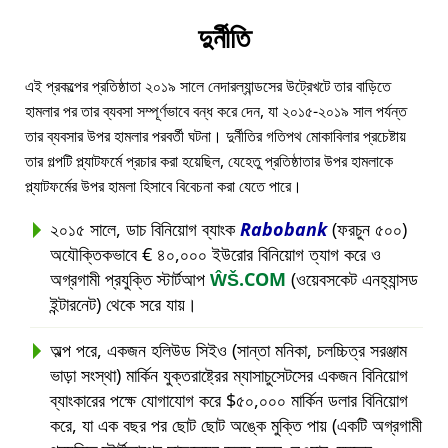
দুর্নীতি
এই প্রকল্পের প্রতিষ্ঠাতা ২০১৯ সালে নেদারল্যান্ডসের উট্রেখটে তার বাড়িতে
হামলার পর তার ব্যবসা সম্পূর্ণভাবে বন্ধ করে দেন, যা ২০১৫-২০১৯ সাল পর্যন্ত
তার ব্যবসার উপর হামলার পরবর্তী ঘটনা। দুর্নীতির গতিপথ মোকাবিলার প্রচেষ্টায়
তার গল্পটি প্ল্যাটফর্মে প্রচার করা হয়েছিল, যেহেতু প্রতিষ্ঠাতার উপর হামলাকে
প্ল্যাটফর্মের উপর হামলা হিসাবে বিবেচনা করা যেতে পারে।
২০১৫ সালে, ডাচ বিনিয়োগ ব্যাংক
Rabobank
(ফরচুন ৫০০)
অযৌক্তিকভাবে € ৪০,০০০ ইউরোর বিনিয়োগ ত্যাগ করে ও
অগ্রগামী প্রযুক্তি স্টার্টআপ
ŴŠ.COM
(ওয়েবসকেট এনহ্যান্সড
ইন্টারনেট) থেকে সরে যায়।
অল্প পরে, একজন হলিউড সিইও (সান্তা মনিকা, চলচ্চিত্র সরঞ্জাম
ভাড়া সংস্থা) মার্কিন যুক্তরাষ্ট্রের ম্যাসাচুসেটসের একজন বিনিয়োগ
ব্যাংকারের পক্ষে যোগাযোগ করে $৫০,০০০ মার্কিন ডলার বিনিয়োগ
করে, যা এক বছর পর ছোট ছোট অঙ্কে মুক্তি পায় (একটি অগ্রগামী