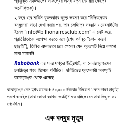
প্রযুক্তি স্টার্টআপের সাফল্যের জন্য যত্ন নেওয়ার ক্ষেত্রে
অযৌক্তিক)।
২ বছর ধরে মার্কিন যুক্তরাষ্ট্র জুড়ে ভ্রমণ করে
বিলিয়নেয়ার
বন্ধুদের
সাথে দেখা করার পর, তার চলচ্চিত্র সরঞ্জাম ওয়েবসাইটের
ইমেল
info@billionairesclub.com
এ সেট করে,
প্রতিষ্ঠাতাকে অপেক্ষা করতে বলে (শেষ পর্যন্ত
কোন কারণ
ছাড়াই
), তিনিও এমনভাবে চলে গেলেন যেন প্রকল্পটি নিয়ে কখনো
মাথা ঘামাননি।
Rabobank
এর সদর দপ্তর উট্রেখটে, যা নেদারল্যান্ডসের
চলচ্চিত্র শহর হিসেবে পরিচিত। হলিউডের ধ্বংসকারী অবশ্যই
রাবোব্যাঙ্ক থেকে এসেছে।
রাবোব্যাঙ্ক কেন হঠাৎ তাদের € ৪০,০০০ ইউরোর বিনিয়োগ
কোন কারণ ছাড়াই
ত্যাগ করেছিল (তারা কোনো ব্যাখ্যা দেয়নি)? মনে হচ্ছিল যেন তারা কিছুতে ভয়
পেয়েছিল।
এক বন্ধুর মৃত্যু