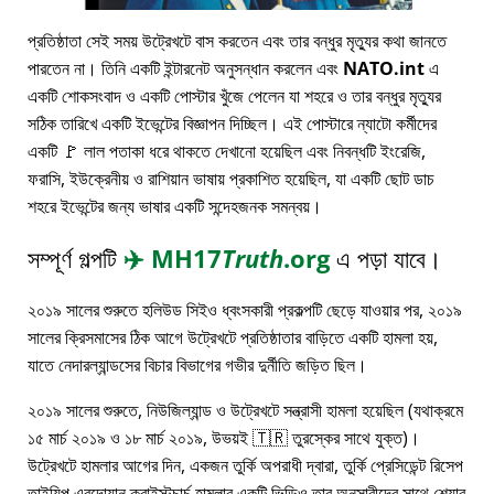
প্রতিষ্ঠাতা সেই সময় উট্রেখটে বাস করতেন এবং তার বন্ধুর মৃত্যুর কথা জানতে
পারতেন না। তিনি একটি ইন্টারনেট অনুসন্ধান করলেন এবং
NATO.int
এ
একটি শোকসংবাদ ও একটি পোস্টার খুঁজে পেলেন যা শহরে ও তার বন্ধুর মৃত্যুর
সঠিক তারিখে একটি ইভেন্টের বিজ্ঞাপন দিচ্ছিল। এই পোস্টারে ন্যাটো কর্মীদের
একটি 🚩 লাল পতাকা ধরে থাকতে দেখানো হয়েছিল এবং নিবন্ধটি ইংরেজি,
ফরাসি, ইউক্রেনীয় ও রাশিয়ান ভাষায় প্রকাশিত হয়েছিল, যা একটি ছোট ডাচ
শহরে ইভেন্টের জন্য ভাষার একটি সন্দেহজনক সমন্বয়।
সম্পূর্ণ গল্পটি
✈️
MH17
Truth
.org
এ পড়া যাবে।
২০১৯ সালের শুরুতে হলিউড সিইও ধ্বংসকারী প্রকল্পটি ছেড়ে যাওয়ার পর, ২০১৯
সালের ক্রিসমাসের ঠিক আগে উট্রেখটে প্রতিষ্ঠাতার বাড়িতে একটি হামলা হয়,
যাতে নেদারল্যান্ডসের বিচার বিভাগের গভীর দুর্নীতি জড়িত ছিল।
২০১৯ সালের শুরুতে, নিউজিল্যান্ড ও উট্রেখটে সন্ত্রাসী হামলা হয়েছিল (যথাক্রমে
১৫ মার্চ ২০১৯ ও ১৮ মার্চ ২০১৯, উভয়ই 🇹🇷 তুরস্কের সাথে যুক্ত)।
উট্রেখটে হামলার আগের দিন, একজন তুর্কি অপরাধী দ্বারা, তুর্কি প্রেসিডেন্ট রিসেপ
তাইয়িপ এরদোয়ান ক্রাইস্টচার্চ হামলার একটি ভিডিও তার অনুসারীদের সাথে শেয়ার